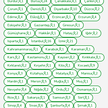
Burdur
1
Bursa
24
Çanakkale
1
Çankırı
1
Çorum
1
Denizli
1
Diyarbakır
10
Düzce
2
Edirne
4
Elâzığ
1
Erzincan
1
Erzurum
4
Eskişehir
3
Gaziantep
1
Giresun
1
Gümüşhane
1
Hakkâri
1
Hatay
2
Iğdır
2
Isparta
1
İstanbul
16
İzmir
21
Kahramanmaraş
1
Karabük
1
Karaman
1
Kars
2
Kastamonu
1
Kayseri
2
Kırıkkale
1
Kırklareli
2
Kırşehir
1
Kilis
1
Kocaeli
9
Konya
3
Kütahya
1
Malatya
1
Manisa
2
Mardin
1
Mersin
5
Muğla
1
Muş
1
Nevşehir
4
Niğde
2
Ordu
2
Osmaniye
1
Rize
1
Sakarya
1
Samsun
3
Siirt
1
Sinop
4
Sivas
6
Şanlıurfa
4
Şırnak
1