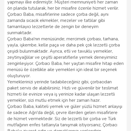
yapmayı ilke edinmiştir. Müşteri memnuniyeti her zaman
ön planda tutularak, her bir misafire özenle hizmet verilir.
Çorbacı Baba, misafirlerine sadece çorba değil, aynı
zamanda sıcacık ekmekler, mezeler ve tatlılar gibi
tamamlayıcı lezzetlerle de zengin bir deneyim
sunmaktadır.
Çorbacı Baba'nın menüsünde; mercimek çorbası, tarhana,
yayla, işkembe, kelle paça ve daha pek çok lezzetli çorba
çeşidi bulunmaktadır. Ayrıca, etli ve tavuklu yemekler,
zeytinyağlılar ve çeşitli aperatiflerle yemek deneyiminiz
zenginleşiyor. Çorbacı Baba, her yaştan misafire hitap eden
menüsü ile özellikle aile yemekleri için ideal bir seçenek
oluşturuyor.
Yemeklerinizi yerinde tadabileceğiniz gibi, çorbacıdan
paket servis de alabilirsiniz. Hızlı ve güvenilir bir teslimat
hizmeti ile evinize veya iş yerinize kadar ulaşan lezzetli
yemekler, sizi mutlu etmek için her zaman hazır.
Çorbacı Baba, kaliteli yemek ve güler yüzlü hizmet anlayışı
ile sadece Ağrı'da değil, çevre illerden gelen misafirlere
de hizmet vermektedir. Siz de lezzetli bir çorba ve Türk
mutfağının enfes tatlarıyla tanışmak istiyorsanız, Çorbacı
Baba'yı ziyaret edin ve damaklarınızı şenlendirin.