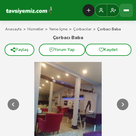
Tavsiyemiz Anasayfa
Anasayfa
>
Hizmetler
>
Yeme-İçme
>
Çorbacılar
>
Çorbacı Baba
Çorbacı Baba
Paylaş
Yorum Yap
Kaydet