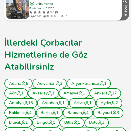
Ağrı, Merkez
İncele
Posta Kodu: 04200
0.0 (0)
Fiyat Aralığı: 0,00 ₺ - 0,00 ₺
İllerdeki Çorbacılar
Hizmetlerine de Göz
Atabilirsiniz
Adana
5
Adıyaman
3
Afyonkarahisar
1
Ağrı
1
Aksaray
1
Amasya
1
Ankara
17
Antalya
16
Ardahan
1
Artvin
1
Aydın
2
Balıkesir
4
Bartın
1
Batman
4
Bayburt
3
Bilecik
1
Bingöl
1
Bitlis
1
Bolu
3