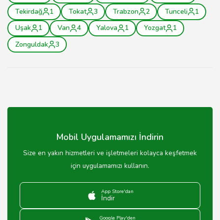
Tekirdağ
1
Tokat
3
Trabzon
2
Tunceli
1
Uşak
1
Van
4
Yalova
1
Yozgat
1
Zonguldak
3
Mobil Uygulamamızı İndirin
Size en yakın hizmetleri ve işletmeleri kolayca keşfetmek
için uygulamamızı kullanın.
App Store'dan
İndir
Google Play'den