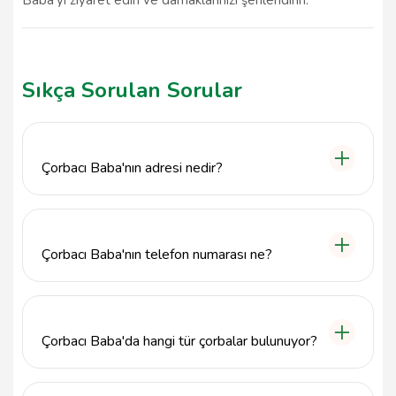
Sıkça Sorulan Sorular
Çorbacı Baba'nın adresi nedir?
Çorbacı Baba, Leylek Pınar, İbrahim Erat Cd. No:24,
04200 Ağrı Merkez/Ağrı adresinde bulunmaktadır.
Çorbacı Baba'nın telefon numarası ne?
Çorbacı Baba ile iletişime geçmek için 5342135684
numaralı telefonu arayabilirsiniz.
Çorbacı Baba'da hangi tür çorbalar bulunuyor?
Çorbacı Baba, zengin menüsünde çeşitli lezzetli
çorbalar sunmaktadır. Özellikle geleneksel Türk