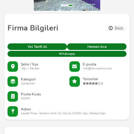
Firma Bilgileri
Bildir
Yol Tarifi Al
Hemen Ara
Whatsapp
Şehir / İlçe
E-posta
Ağrı / Merkez
info@tavsiyemiz.com
Yorumlar
Kategori
0.0
Çorbacılar
Posta Kodu
04200
Adres
Leylek Pınar, İbrahim Erat Cd. No:24, 04200 Ağrı Merkez/Ağrı