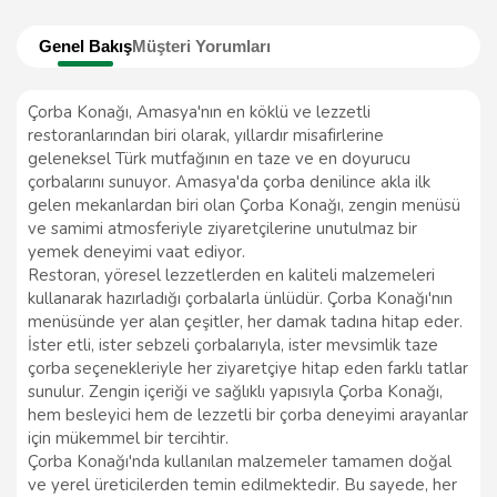
Genel Bakış
Müşteri Yorumları
Çorba Konağı, Amasya'nın en köklü ve lezzetli
restoranlarından biri olarak, yıllardır misafirlerine
geleneksel Türk mutfağının en taze ve en doyurucu
çorbalarını sunuyor. Amasya'da çorba denilince akla ilk
gelen mekanlardan biri olan Çorba Konağı, zengin menüsü
ve samimi atmosferiyle ziyaretçilerine unutulmaz bir
yemek deneyimi vaat ediyor.
Restoran, yöresel lezzetlerden en kaliteli malzemeleri
kullanarak hazırladığı çorbalarla ünlüdür. Çorba Konağı'nın
menüsünde yer alan çeşitler, her damak tadına hitap eder.
İster etli, ister sebzeli çorbalarıyla, ister mevsimlik taze
çorba seçenekleriyle her ziyaretçiye hitap eden farklı tatlar
sunulur. Zengin içeriği ve sağlıklı yapısıyla Çorba Konağı,
hem besleyici hem de lezzetli bir çorba deneyimi arayanlar
için mükemmel bir tercihtir.
Çorba Konağı'nda kullanılan malzemeler tamamen doğal
ve yerel üreticilerden temin edilmektedir. Bu sayede, her