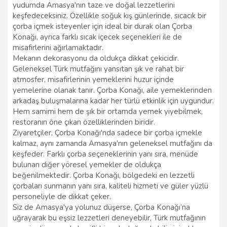
yudumda Amasya'nın taze ve doğal lezzetlerini
keşfedeceksiniz. Özellikle soğuk kış günlerinde, sıcacık bir
çorba içmek isteyenler için ideal bir durak olan Çorba
Konağı, ayrıca farklı sıcak içecek seçenekleri ile de
misafirlerini ağırlamaktadır.
Mekanın dekorasyonu da oldukça dikkat çekicidir.
Geleneksel Türk mutfağını yansıtan şık ve rahat bir
atmosfer, misafirlerinin yemeklerini huzur içinde
yemelerine olanak tanır. Çorba Konağı, aile yemeklerinden
arkadaş buluşmalarına kadar her türlü etkinlik için uygundur.
Hem samimi hem de şık bir ortamda yemek yiyebilmek,
restoranın öne çıkan özelliklerinden biridir.
Ziyaretçiler, Çorba Konağı'nda sadece bir çorba içmekle
kalmaz, aynı zamanda Amasya'nın geleneksel mutfağını da
keşfeder. Farklı çorba seçeneklerinin yanı sıra, menüde
bulunan diğer yöresel yemekler de oldukça
beğenilmektedir. Çorba Konağı, bölgedeki en lezzetli
çorbaları sunmanın yanı sıra, kaliteli hizmeti ve güler yüzlü
personeliyle de dikkat çeker.
Siz de Amasya'ya yolunuz düşerse, Çorba Konağı’na
uğrayarak bu eşsiz lezzetleri deneyebilir, Türk mutfağının