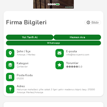
Firma Bilgileri
Bildir
Yol Tarifi Al
Hemen Ara
Whatsapp
Şehir / İlçe
E-posta
Amasya / Merkez
info@tavsiyemiz.com
Yorumlar
Kategori
0.0
Çorbacılar
Posta Kodu
05200
Adres
Hatuniye mahallesi şifre sokak 3 İçeri şehir madenus köprü başı, 05300
Amasya Merkez/Amasya