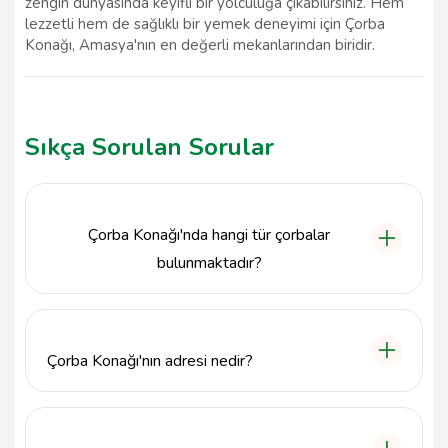
zengin dünyasında keyifli bir yolculuğa çıkabilirsiniz. Hem
lezzetli hem de sağlıklı bir yemek deneyimi için Çorba
Konağı, Amasya'nın en değerli mekanlarından biridir.
Sıkça Sorulan Sorular
Çorba Konağı'nda hangi tür çorbalar
bulunmaktadır?
Çorba Konağı, Amasya'da geleneksel Türk
mutfağının en lezzetli çorbalarını sunmaktadır.
Menümüzde mercimek çorbası, tarhana çorbası,
Çorba Konağı'nın adresi nedir?
yayla çorbası ve daha birçok yöresel lezzet
bulunmaktadır.
Çorba Konağı, Hatuniye mahallesi Şifre sokak 3, İçeri
şehir Madenus köprü başı, 05300 Amasya
Merkez/Amasya adresinde yer almaktadır.