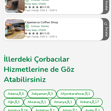
Amasya, Merkez
İncele
Posta Kodu: 05200
0.0 (0)
Fiyat Aralığı: 0,00 ₺ - 0,00 ₺
Cajamarca Coffee Shop
Amasya, Merkez
İncele
Posta Kodu: 05200
0.0 (0)
Fiyat Aralığı: 0,00 ₺ - 0,00 ₺
İllerdeki Çorbacılar
Hizmetlerine de Göz
Atabilirsiniz
Adana
5
Adıyaman
3
Afyonkarahisar
1
Ağrı
1
Aksaray
1
Amasya
1
Ankara
17
Antalya
16
Ardahan
1
Artvin
1
Aydın
2