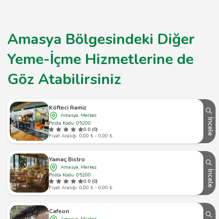
Amasya Bölgesindeki Diğer
Yeme-İçme Hizmetlerine de
Göz Atabilirsiniz
Köfteci Ramiz
Amasya, Merkez
İncele
Posta Kodu: 05200
0.0 (0)
Fiyat Aralığı: 0,00 ₺ - 0,00 ₺
Yamaç Bistro
Amasya, Merkez
İncele
Posta Kodu: 05200
0.0 (0)
Fiyat Aralığı: 0,00 ₺ - 0,00 ₺
Cafeon