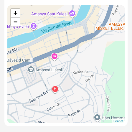
+
−
Leaflet