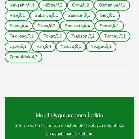
Nevşehir
4
Niğde
2
Ordu
2
Osmaniye
1
Rize
1
Sakarya
1
Samsun
3
Siirt
1
Sinop
4
Sivas
6
Şanlıurfa
4
Şırnak
1
Tekirdağ
1
Tokat
3
Trabzon
2
Tunceli
1
Uşak
1
Van
4
Yalova
1
Yozgat
1
Zonguldak
3
Mobil Uygulamamızı İndirin
Size en yakın hizmetleri ve işletmeleri kolayca keşfetmek
için uygulamamızı kullanın.