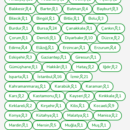
Balıkesir
4
Bartın
1
Batman
4
Bayburt
3
Bilecik
1
Bingöl
1
Bitlis
1
Bolu
3
Burdur
1
Bursa
24
Çanakkale
1
Çankırı
1
Çorum
1
Denizli
1
Diyarbakır
10
Düzce
2
Edirne
4
Elâzığ
1
Erzincan
1
Erzurum
4
Eskişehir
3
Gaziantep
1
Giresun
1
Gümüşhane
1
Hakkâri
1
Hatay
2
Iğdır
2
Isparta
1
İstanbul
16
İzmir
21
Kahramanmaraş
1
Karabük
1
Karaman
1
Kars
2
Kastamonu
1
Kayseri
2
Kırıkkale
1
Kırklareli
2
Kırşehir
1
Kilis
1
Kocaeli
9
Konya
3
Kütahya
1
Malatya
1
Manisa
2
Mardin
1
Mersin
5
Muğla
1
Muş
1