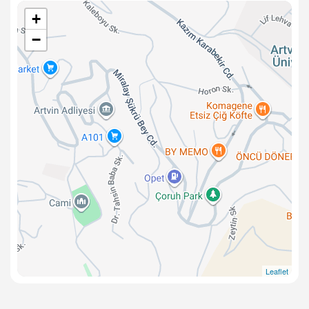
+
−
Leaflet