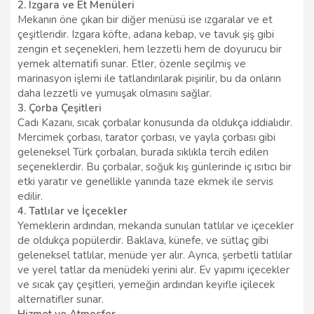
2. Izgara ve Et Menüleri
Mekanın öne çıkan bir diğer menüsü ise ızgaralar ve et
çeşitleridir. Izgara köfte, adana kebap, ve tavuk şiş gibi
zengin et seçenekleri, hem lezzetli hem de doyurucu bir
yemek alternatifi sunar. Etler, özenle seçilmiş ve
marinasyon işlemi ile tatlandırılarak pişirilir, bu da onların
daha lezzetli ve yumuşak olmasını sağlar.
3. Çorba Çeşitleri
Cadı Kazanı, sıcak çorbalar konusunda da oldukça iddialıdır.
Mercimek çorbası, tarator çorbası, ve yayla çorbası gibi
geleneksel Türk çorbaları, burada sıklıkla tercih edilen
seçeneklerdir. Bu çorbalar, soğuk kış günlerinde iç ısıtıcı bir
etki yaratır ve genellikle yanında taze ekmek ile servis
edilir.
4. Tatlılar ve İçecekler
Yemeklerin ardından, mekanda sunulan tatlılar ve içecekler
de oldukça popülerdir. Baklava, künefe, ve sütlaç gibi
geleneksel tatlılar, menüde yer alır. Ayrıca, şerbetli tatlılar
ve yerel tatlar da menüdeki yerini alır. Ev yapımı içecekler
ve sıcak çay çeşitleri, yemeğin ardından keyifle içilecek
alternatifler sunar.
Hizmet ve Atmosfer