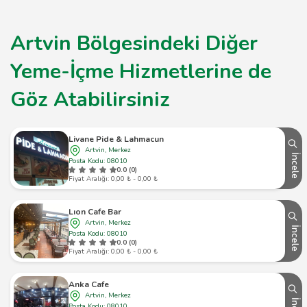
Artvin Bölgesindeki Diğer
Yeme-İçme Hizmetlerine de
Göz Atabilirsiniz
Livane Pide & Lahmacun
Artvin, Merkez
İncele
Posta Kodu: 08010
0.0 (0)
Fiyat Aralığı: 0,00 ₺ - 0,00 ₺
Lıon Cafe Bar
Artvin, Merkez
İncele
Posta Kodu: 08010
0.0 (0)
Fiyat Aralığı: 0,00 ₺ - 0,00 ₺
Anka Cafe
Artvin, Merkez
Posta Kodu: 08010