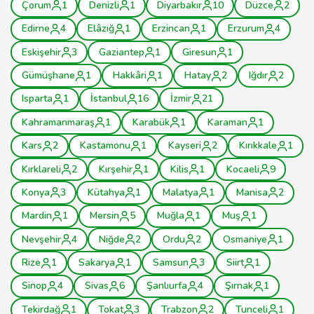
Çorum
1
Denizli
1
Diyarbakır
10
Düzce
2
Edirne
4
Elâzığ
1
Erzincan
1
Erzurum
4
Eskişehir
3
Gaziantep
1
Giresun
1
Gümüşhane
1
Hakkâri
1
Hatay
2
Iğdır
2
Isparta
1
İstanbul
16
İzmir
21
Kahramanmaraş
1
Karabük
1
Karaman
1
Kars
2
Kastamonu
1
Kayseri
2
Kırıkkale
1
Kırklareli
2
Kırşehir
1
Kilis
1
Kocaeli
9
Konya
3
Kütahya
1
Malatya
1
Manisa
2
Mardin
1
Mersin
5
Muğla
1
Muş
1
Nevşehir
4
Niğde
2
Ordu
2
Osmaniye
1
Rize
1
Sakarya
1
Samsun
3
Siirt
1
Sinop
4
Sivas
6
Şanlıurfa
4
Şırnak
1
Tekirdağ
1
Tokat
3
Trabzon
2
Tunceli
1