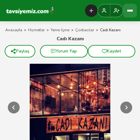
Tavsiyemiz Anasayfa
Anasayfa
>
Hizmetler
>
Yeme-İçme
>
Çorbacılar
>
Cadı Kazanı
Cadı Kazanı
Paylaş
Yorum Yap
Kaydet