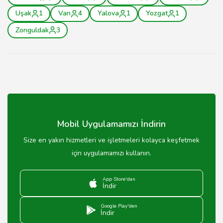
Uşak
1
Van
4
Yalova
1
Yozgat
1
Zonguldak
3
Mobil Uygulamamızı İndirin
Size en yakın hizmetleri ve işletmeleri kolayca keşfetmek
için uygulamamızı kullanın.
App Store'dan
İndir
Google Play'den
İndir