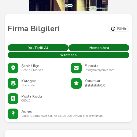
Firma Bilgileri
Bildir
Yol Tarifi Al
Hemen Ara
Whatsapp
Şehir / İlçe
E-posta
Artvin / Merkez
info@tavsiyemiz.com
Yorumlar
Kategori
0.0
Çorbacılar
Posta Kodu
08010
Adres
Çarşı, Cumhuriyet Cd. no 46, 08000 Artvin Merkez/Artvin