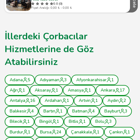
İncele
0.0 (0)
Fiyat Aralığı: 0,00 ₺ - 0,00 ₺
İllerdeki Çorbacılar
Hizmetlerine de Göz
Atabilirsiniz
Adana
5
Adıyaman
3
Afyonkarahisar
1
Ağrı
1
Aksaray
1
Amasya
1
Ankara
17
Antalya
16
Ardahan
1
Artvin
1
Aydın
2
Balıkesir
4
Bartın
1
Batman
4
Bayburt
3
Bilecik
1
Bingöl
1
Bitlis
1
Bolu
3
Burdur
1
Bursa
24
Çanakkale
1
Çankırı
1