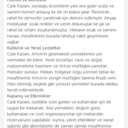
Cadı Kazanı, sunduğu lezzetlerin yanı sıra güler yüzlü ve
samimi hizmet anlayışı ile de ön plana çıkar. Restoran,
rahat bir atmosfer yaratmak için dekore edilmiştir. Ahşap
mobilyalar, sıcak renkler ve yerel dokunuşlar ile şık ve
rahat bir ortam oluşturulmuştur. Mekanın sıcak ve samimi
havası, misafirlerinin burada rahatça vakit geçirmesini
sağlar.
Kültürel ve Yerel Lezzetler
Cadı Kazanı, Artvin’in geleneksel yemeklerine yer
vermekle de bilinir. Yerel lezzetler, taze ve doğal
malzemelerle hazırlanır ve Artvin mutfağını yansıtan
menüler sunulur. Mekan, bölgeye özgü yöresel tatlar ile,
misafirlerine Artvin’in zengin mutfağını tanıma fırsatı verir.
Mısır ekmeği, keşkek gibi yöresel yemekler burada sıklıkla
tercih edilmektedir.
Kapanış ve Etkinlikler
Cadı Kazanı, özellikle özel günler ve kutlamalar için de
uygun bir mekandır. Aile yemekleri, doğum günü
kutlamaları ve özel organizasyonlar için mekandan
rezervasyon yapılabilir. Ayrıca, yerel etkinlikler ve sanat
galerisi gibi aktivitelerle de zaman zaman misafirlerine