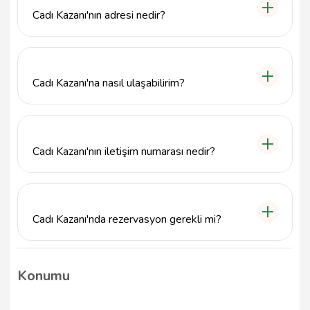
çeşitleri ve ana yemekler ile dikkat çekmektedir.
Cadı Kazanı'nın adresi nedir?
Cadı Kazanı, Artvin Merkez'de, Çarşı, Cumhuriyet Cd.
no 46, 08000 Artvin adresinde bulunmaktadır.
Cadı Kazanı'na nasıl ulaşabilirim?
Cadı Kazanı, Artvin'in merkezine oldukça yakın bir
konumda yer alıyor. Toplu taşıma veya özel araç ile
kolayca ulaşabilirsiniz.
Cadı Kazanı'nın iletişim numarası nedir?
Cadı Kazanı ile iletişime geçmek için 0466 212 39
69 numarasını arayabilirsiniz.
Cadı Kazanı'nda rezervasyon gerekli mi?
Yoğun dönemlerde Cadı Kazanı'nda rezervasyon
yapmanız önerilir. Böylece istediğiniz zamanda yer
Konumu
bulma garantisi elde edersiniz.