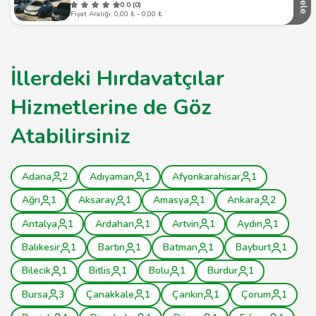
İncele
0.0 (0)
Fiyat Aralığı: 0,00 ₺ - 0,00 ₺
İllerdeki Hırdavatçılar
Hizmetlerine de Göz
Atabilirsiniz
Adana
2
Adıyaman
1
Afyonkarahisar
1
Ağrı
1
Aksaray
1
Amasya
1
Ankara
2
Antalya
1
Ardahan
1
Artvin
1
Aydın
1
Balıkesir
1
Bartın
1
Batman
1
Bayburt
1
Bilecik
1
Bitlis
1
Bolu
1
Burdur
1
Bursa
3
Çanakkale
1
Çankırı
1
Çorum
1