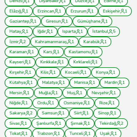
Denizli
1
Diyarbakır
1
Düzce
1
Edirne
1
Elâzığ
1
Erzincan
1
Erzurum
1
Eskişehir
1
Gaziantep
1
Giresun
1
Gümüşhane
1
Hatay
1
Iğdır
1
Isparta
1
İstanbul
5
İzmir
2
Kahramanmaraş
1
Karabük
1
Karaman
1
Kars
1
Kastamonu
1
Kayseri
1
Kırıkkale
1
Kırklareli
1
Kırşehir
1
Kilis
1
Kocaeli
1
Konya
1
Kütahya
1
Malatya
1
Manisa
1
Mardin
1
Mersin
1
Muğla
1
Muş
1
Nevşehir
1
Niğde
1
Ordu
1
Osmaniye
1
Rize
1
Sakarya
2
Samsun
1
Siirt
1
Sinop
1
Sivas
1
Şanlıurfa
1
Şırnak
1
Tekirdağ
2
Tokat
1
Trabzon
1
Tunceli
1
Uşak
1