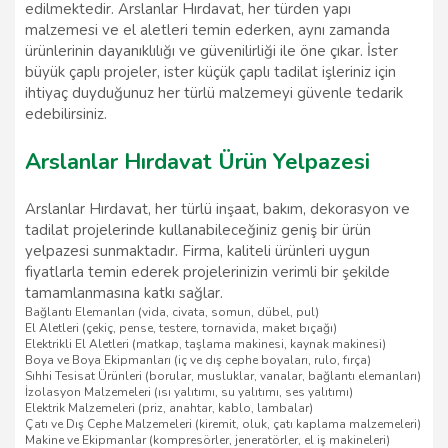
edilmektedir. Arslanlar Hırdavat, her türden yapı
malzemesi ve el aletleri temin ederken, aynı zamanda
ürünlerinin dayanıklılığı ve güvenilirliği ile öne çıkar. İster
büyük çaplı projeler, ister küçük çaplı tadilat işleriniz için
ihtiyaç duyduğunuz her türlü malzemeyi güvenle tedarik
edebilirsiniz.
Arslanlar Hırdavat Ürün Yelpazesi
Arslanlar Hırdavat, her türlü inşaat, bakım, dekorasyon ve
tadilat projelerinde kullanabileceğiniz geniş bir ürün
yelpazesi sunmaktadır. Firma, kaliteli ürünleri uygun
fiyatlarla temin ederek projelerinizin verimli bir şekilde
tamamlanmasına katkı sağlar.
Bağlantı Elemanları (vida, civata, somun, dübel, pul)
El Aletleri (çekiç, pense, testere, tornavida, maket bıçağı)
Elektrikli El Aletleri (matkap, taşlama makinesi, kaynak makinesi)
Boya ve Boya Ekipmanları (iç ve dış cephe boyaları, rulo, fırça)
Sıhhi Tesisat Ürünleri (borular, musluklar, vanalar, bağlantı elemanları)
İzolasyon Malzemeleri (ısı yalıtımı, su yalıtımı, ses yalıtımı)
Elektrik Malzemeleri (priz, anahtar, kablo, lambalar)
Çatı ve Dış Cephe Malzemeleri (kiremit, oluk, çatı kaplama malzemeleri)
Makine ve Ekipmanlar (kompresörler, jeneratörler, el iş makineleri)