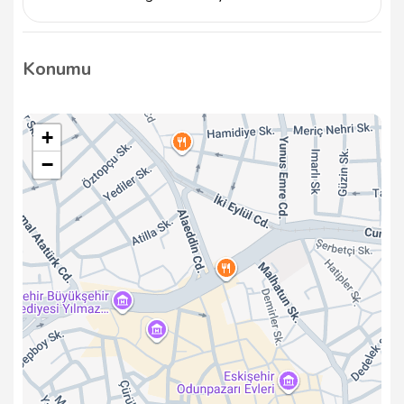
Arslanlar Hırdavat, sektördeki deneyimi ile kaliteli
ürünler sunmayı taahhüt eder. Müşteri odaklı
Konumu
yaklaşımı sayesinde, her ürünün yüksek standartlara
uygun olmasına özen gösterilmektedir.
+
−