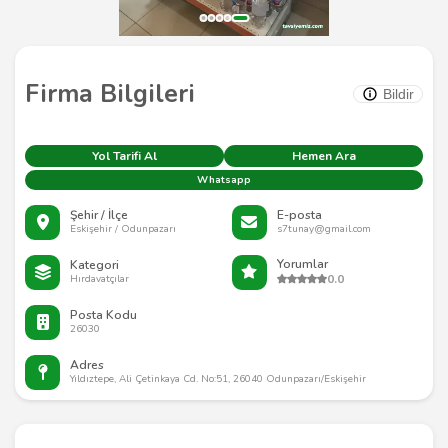
Firma Bilgileri
Bildir
Yol Tarifi Al
Hemen Ara
Whatsapp
Şehir / İlçe
E-posta
Eskişehir / Odunpazarı
s7tunay@gmail.com
Yorumlar
Kategori
0.0
Hırdavatçılar
Posta Kodu
26030
Adres
Yıldıztepe, Ali Çetinkaya Cd. No:51, 26040 Odunpazarı/Eskişehir