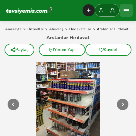
Tavsiyemiz Anasayfa
Anasayfa
>
Hizmetler
>
Alışveriş
>
Hırdavatçılar
>
Arslanlar Hırdavat
Arslanlar Hırdavat
Paylaş
Yorum Yap
Kaydet