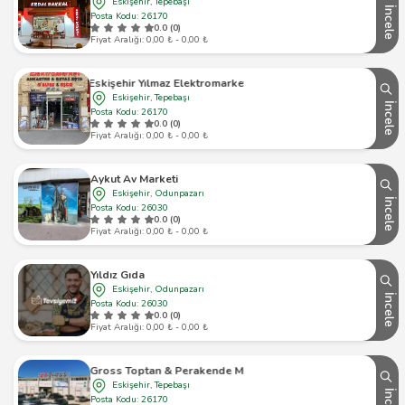
Eskişehir, Tepebaşı
İncele
Posta Kodu: 26170
0.0 (0)
Fiyat Aralığı: 0,00 ₺ - 0,00 ₺
Eskişehir Yılmaz Elektromarket
Eskişehir, Tepebaşı
İncele
Posta Kodu: 26170
0.0 (0)
Fiyat Aralığı: 0,00 ₺ - 0,00 ₺
Aykut Av Marketi
Eskişehir, Odunpazarı
İncele
Posta Kodu: 26030
0.0 (0)
Fiyat Aralığı: 0,00 ₺ - 0,00 ₺
Yıldız Gıda
Eskişehir, Odunpazarı
İncele
Posta Kodu: 26030
0.0 (0)
Fiyat Aralığı: 0,00 ₺ - 0,00 ₺
Es Gross Toptan & Perakende Market
Eskişehir, Tepebaşı
Posta Kodu: 26170