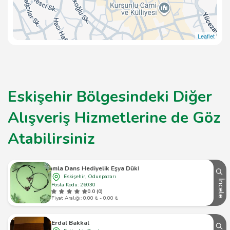
Leaflet
Eskişehir Bölgesindeki Diğer
Alışveriş Hizmetlerine de Göz
Atabilirsiniz
Camla Dans Hediyelik Eşya Dükkanı
Eskişehir, Odunpazarı
İncele
Posta Kodu: 26030
0.0 (0)
Fiyat Aralığı: 0,00 ₺ - 0,00 ₺
Erdal Bakkal