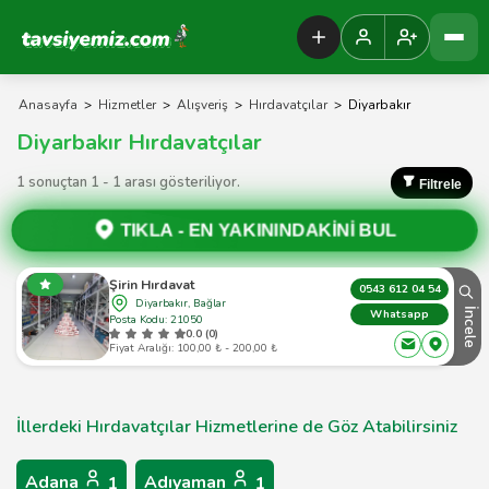
Tavsiyemiz Anasayfa
Anasayfa
>
Hizmetler
>
Alışveriş
>
Hırdavatçılar
>
Diyarbakır
Diyarbakır Hırdavatçılar
1 sonuçtan 1 - 1 arası gösteriliyor.
Filtrele
TIKLA -
EN YAKININDAKİNİ BUL
Şirin Hırdavat
0543 612 04 54
Diyarbakır, Bağlar
İncele
Whatsapp
Posta Kodu: 21050
0.0 (0)
Fiyat Aralığı: 100,00 ₺ - 200,00 ₺
İllerdeki Hırdavatçılar Hizmetlerine de Göz Atabilirsiniz
Adana
Adıyaman
1
1