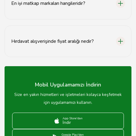
En iyi matkap markaları hangileridir?
Diyarbakır'daki hırdavatçılarda Bosch, Makita, DeWalt
gibi markaların matkaplarını bulabilirsiniz.
Hırdavat alışverişinde fiyat aralığı nedir?
Hırdavat ürünlerinin fiyatları marka ve kaliteye göre
değişmekte olup, genellikle 50 TL'den başlayıp
binlerce TL'ye kadar çıkabilmektedir.
Mobil Uygulamamızı İndirin
Size en yakın hizmetleri ve işletmeleri kolayca keşfetmek
için uygulamamızı kullanın.
App Store'dan
İndir
Google Play'den