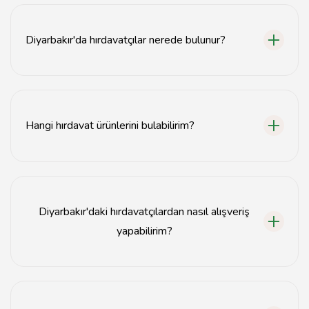
Diyarbakır'da hırdavatçılar nerede bulunur?
Diyarbakır'da hırdavatçılar genellikle şehir merkezinde
ve sanayi bölgelerinde yer almaktadır.
Hangi hırdavat ürünlerini bulabilirim?
Diyarbakır hırdavatçılarda matkap, vida, alet setleri, el
aletleri ve inşaat malzemeleri gibi birçok ürün
bulunmaktadır.
Diyarbakır'daki hırdavatçılardan nasıl alışveriş
yapabilirim?
Diyarbakır'daki hırdavatçılardan doğrudan mağazadan
alışveriş yapabilir veya bazıları online sipariş imkanı
sunmaktadır.