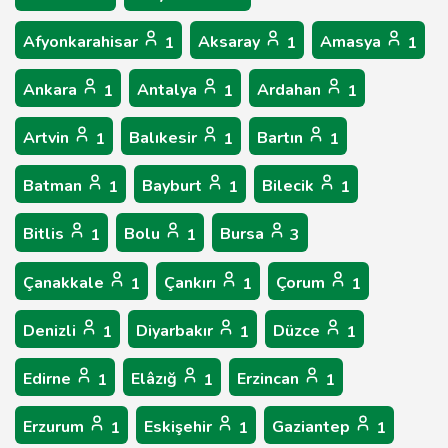
Afyonkarahisar
Aksaray
Amasya
1
1
1
Ankara
Antalya
Ardahan
1
1
1
Artvin
Balıkesir
Bartın
1
1
1
Batman
Bayburt
Bilecik
1
1
1
Bitlis
Bolu
Bursa
1
1
3
Çanakkale
Çankırı
Çorum
1
1
1
Denizli
Diyarbakır
Düzce
1
1
1
Edirne
Elâzığ
Erzincan
1
1
1
Erzurum
Eskişehir
Gaziantep
1
1
1