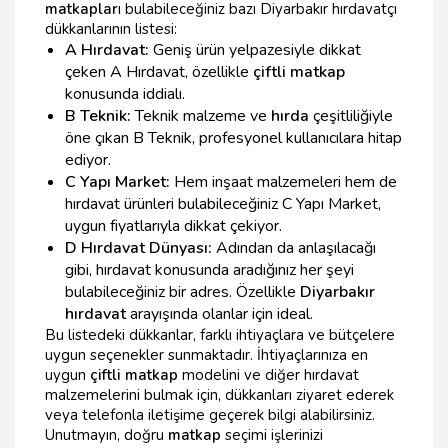
matkaplar
ı bulabileceğiniz bazı Diyarbakır hırdavatçı
dükkanlarının listesi:
A Hırdavat:
Geniş ürün yelpazesiyle dikkat
çeken A Hırdavat, özellikle
çiftli matkap
konusunda iddialı.
B Teknik:
Teknik malzeme ve
hırda
çeşitliliğiyle
öne çıkan B Teknik, profesyonel kullanıcılara hitap
ediyor.
C Yapı Market:
Hem inşaat malzemeleri hem de
hırdavat ürünleri bulabileceğiniz C Yapı Market,
uygun fiyatlarıyla dikkat çekiyor.
D Hırdavat Dünyası:
Adından da anlaşılacağı
gibi, hırdavat konusunda aradığınız her şeyi
bulabileceğiniz bir adres. Özellikle
Diyarbakır
hırdavat
arayışında olanlar için ideal.
Bu listedeki dükkanlar, farklı ihtiyaçlara ve bütçelere
uygun seçenekler sunmaktadır. İhtiyaçlarınıza en
uygun
çiftli matkap
modelini ve diğer hırdavat
malzemelerini bulmak için, dükkanları ziyaret ederek
veya telefonla iletişime geçerek bilgi alabilirsiniz.
Unutmayın, doğru
matkap
seçimi işlerinizi