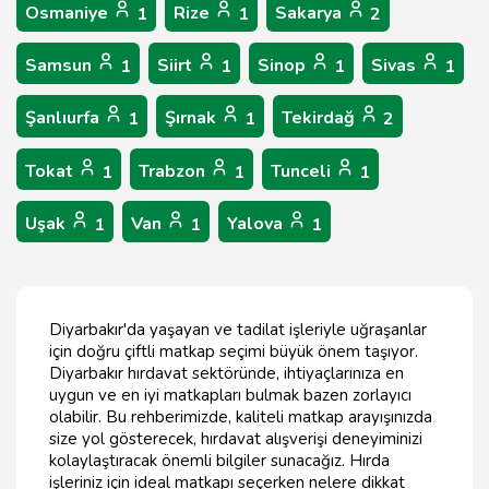
Osmaniye
Rize
Sakarya
1
1
2
Samsun
Siirt
Sinop
Sivas
1
1
1
1
Şanlıurfa
Şırnak
Tekirdağ
1
1
2
Tokat
Trabzon
Tunceli
1
1
1
Uşak
Van
Yalova
1
1
1
Diyarbakır'da yaşayan ve tadilat işleriyle uğraşanlar
için doğru çiftli matkap seçimi büyük önem taşıyor.
Diyarbakır hırdavat sektöründe, ihtiyaçlarınıza en
uygun ve en iyi matkapları bulmak bazen zorlayıcı
olabilir. Bu rehberimizde, kaliteli matkap arayışınızda
size yol gösterecek, hırdavat alışverişi deneyiminizi
kolaylaştıracak önemli bilgiler sunacağız. Hırda
işleriniz için ideal matkapı seçerken nelere dikkat