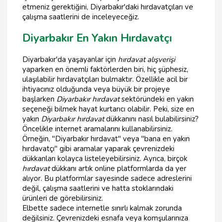
etmeniz gerektiğini, Diyarbakır'daki hırdavatçıları ve
çalışma saatlerini de inceleyeceğiz.
Diyarbakır En Yakın Hırdavatçı
Diyarbakır'da yaşayanlar için
hırdavat alışverişi
yaparken en önemli faktörlerden biri, hiç şüphesiz,
ulaşılabilir hırdavatçıları bulmaktır. Özellikle acil bir
ihtiyacınız olduğunda veya büyük bir projeye
başlarken
Diyarbakır hırdavat
sektöründeki en yakın
seçeneği bilmek hayat kurtarıcı olabilir. Peki, size en
yakın
Diyarbakır hırdavat
dükkanını nasıl bulabilirsiniz?
Öncelikle internet aramalarını kullanabilirsiniz.
Örneğin, "Diyarbakır hırdavat" veya "bana en yakın
hırdavatçı" gibi aramalar yaparak çevrenizdeki
dükkanları kolayca listeleyebilirsiniz. Ayrıca, birçok
hırdavat
dükkanı artık online platformlarda da yer
alıyor. Bu platformlar sayesinde sadece adreslerini
değil, çalışma saatlerini ve hatta stoklarındaki
ürünleri de görebilirsiniz.
Elbette sadece internetle sınırlı kalmak zorunda
değilsiniz. Çevrenizdeki esnafa veya komşularınıza