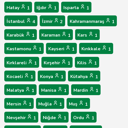
Hatay
Iğdır
Isparta
1
1
1
İstanbul
İzmir
Kahramanmaraş
4
2
1
Karabük
Karaman
Kars
1
1
1
Kastamonu
Kayseri
Kırıkkale
1
1
1
Kırklareli
Kırşehir
Kilis
1
1
1
Kocaeli
Konya
Kütahya
1
1
1
Malatya
Manisa
Mardin
1
1
1
Mersin
Muğla
Muş
1
1
1
Nevşehir
Niğde
Ordu
1
1
1