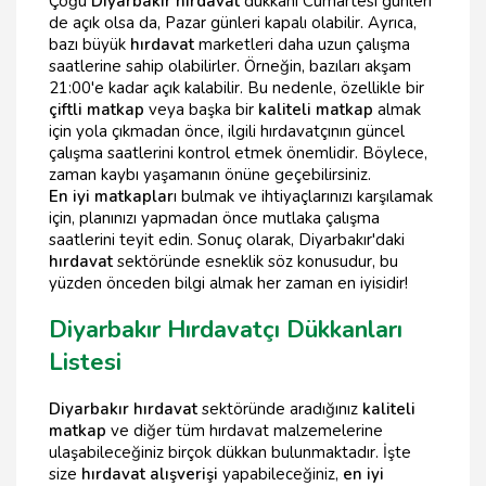
Çoğu
Diyarbakır hırdavat
dükkanı Cumartesi günleri
de açık olsa da, Pazar günleri kapalı olabilir. Ayrıca,
bazı büyük
hırdavat
marketleri daha uzun çalışma
saatlerine sahip olabilirler. Örneğin, bazıları akşam
21:00'e kadar açık kalabilir. Bu nedenle, özellikle bir
çiftli matkap
veya başka bir
kaliteli matkap
almak
için yola çıkmadan önce, ilgili hırdavatçının güncel
çalışma saatlerini kontrol etmek önemlidir. Böylece,
zaman kaybı yaşamanın önüne geçebilirsiniz.
En iyi matkaplar
ı bulmak ve ihtiyaçlarınızı karşılamak
için, planınızı yapmadan önce mutlaka çalışma
saatlerini teyit edin. Sonuç olarak, Diyarbakır'daki
hırdavat
sektöründe esneklik söz konusudur, bu
yüzden önceden bilgi almak her zaman en iyisidir!
Diyarbakır Hırdavatçı Dükkanları
Listesi
Diyarbakır hırdavat
sektöründe aradığınız
kaliteli
matkap
ve diğer tüm hırdavat malzemelerine
ulaşabileceğiniz birçok dükkan bulunmaktadır. İşte
size
hırdavat alışverişi
yapabileceğiniz,
en iyi