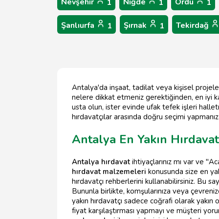
Nevşehir
Niğde
Ordu
1
1
1
Şanlıurfa
Şırnak
Tekirdağ
1
1
Antalya'da inşaat, tadilat veya kişisel proje
nelere dikkat etmeniz gerektiğinden, en iyi k
usta olun, ister evinde ufak tefek işleri hall
hırdavatçılar arasında doğru seçimi yapmanız i
Antalya En Yakın Hırdavat
Antalya hırdavat
ihtiyaçlarınız mı var ve "A
hırdavat malzemeleri
konusunda size en yak
hırdavatçı rehberlerini kullanabilirsiniz. Bu s
Bununla birlikte, komşularınıza veya çevreniz
yakın hırdavatçı sadece coğrafi olarak yakın o
fiyat karşılaştırması yapmayı ve müşteri yo