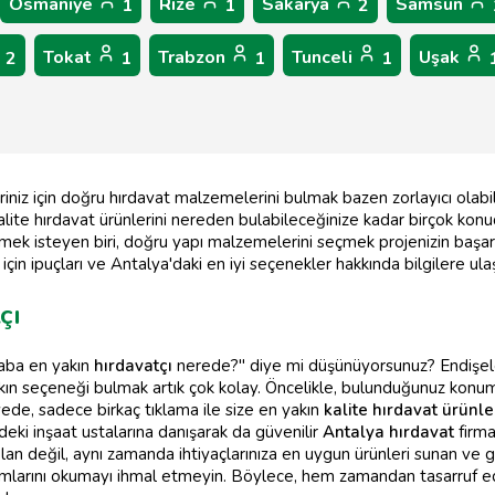
Osmaniye
Rize
Sakarya
Samsun
1
1
2
Tokat
Trabzon
Tunceli
Uşak
2
1
1
1
leriniz için doğru hırdavat malzemelerini bulmak bazen zorlayıcı olab
alite hırdavat ürünlerini nereden bulabileceğinize kadar birçok konu
etmek isteyen biri, doğru yapı malzemelerini seçmek projenizin başarıs
çin ipuçları ve Antalya'daki en iyi seçenekler hakkında bilgilere ula
çı
caba en yakın
hırdavatçı
nerede?" diye mi düşünüyorsunuz? Endişe
ın seçeneği bulmak artık çok kolay. Öncelikle, bulunduğunuz konumu
ayede, sadece birkaç tıklama ile size en yakın
kalite hırdavat ürünle
deki inşaat ustalarına danışarak da güvenilir
Antalya hırdavat
firma
lan değil, aynı zamanda ihtiyaçlarınıza en uygun ürünleri sunan ve g
rumlarını okumayı ihmal etmeyin. Böylece, hem zamandan tasarruf 