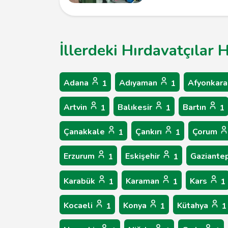
İllerdeki Hırdavatçılar 
Adana
Adıyaman
Afyonkara
1
1
Artvin
Balıkesir
Bartın
1
1
1
Çanakkale
Çankırı
Çorum
1
1
Erzurum
Eskişehir
Gaziante
1
1
Karabük
Karaman
Kars
1
1
1
Kocaeli
Konya
Kütahya
1
1
1