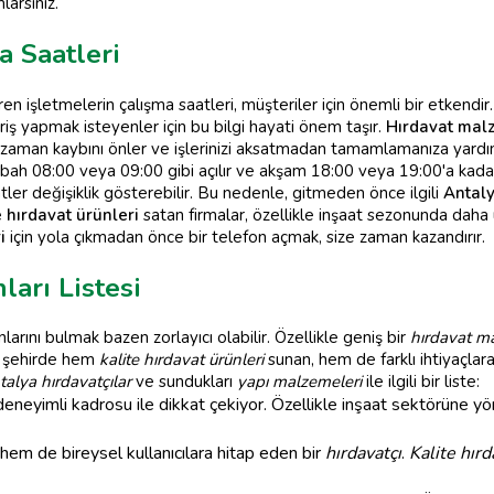
larsınız.
a Saatleri
 işletmelerin çalışma saatleri, müşteriler için önemli bir etkendir.
eriş yapmak isteyenler için bu bilgi hayati önem taşır.
Hırdavat mal
 zaman kaybını önler ve işlerinizi aksatmadan tamamlamanıza yardım
bah 08:00 veya 09:00 gibi açılır ve akşam 18:00 veya 19:00'a kadar h
ler değişiklik gösterebilir. Bu nedenle, gitmeden önce ilgili
Antaly
e hırdavat ürünleri
satan firmalar, özellikle inşaat sezonunda daha 
i
için yola çıkmadan önce bir telefon açmak, size zaman kazandırır.
ları Listesi
arını bulmak bazen zorlayıcı olabilir. Özellikle geniş bir
hırdavat m
, şehirde hem
kalite hırdavat ürünleri
sunan, hem de farklı ihtiyaçla
alya hırdavatçılar
ve sundukları
yapı malzemeleri
ile ilgili bir liste:
eneyimli kadrosu ile dikkat çekiyor. Özellikle inşaat sektörüne yö
m de bireysel kullanıcılara hitap eden bir
hırdavatçı
.
Kalite hırd