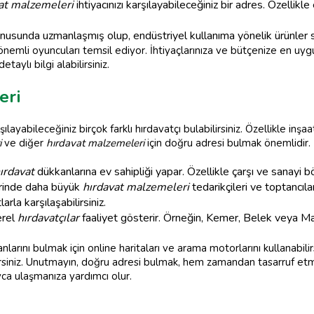
at malzemeleri
ihtiyacınızı karşılayabileceğiniz bir adres. Özellik
nusunda uzmanlaşmış olup, endüstriyel kullanıma yönelik ürünler s
nemli oyuncuları temsil ediyor. İhtiyaçlarınıza ve bütçenize en uy
taylı bilgi alabilirsiniz.
eri
rşılayabileceğiniz birçok farklı hırdavatçı bulabilirsiniz. Özellikle in
i
ve diğer
hırdavat malzemeleri
için doğru adresi bulmak önemlidir.
ırdavat
dükkanlarına ev sahipliği yapar. Özellikle çarşı ve sanayi b
rinde daha büyük
hırdavat malzemeleri
tedarikçileri ve toptancıl
arla karşılaşabilirsiniz.
erel
hırdavatçılar
faaliyet gösterir. Örneğin, Kemer, Belek veya Ma
larını bulmak için online haritaları ve arama motorlarını kullanabili
irsiniz. Unutmayın, doğru adresi bulmak, hem zamandan tasarruf etm
ca ulaşmanıza yardımcı olur.