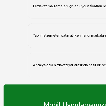
Hırdavat malzemeleri için en uygun fiyatları n
Farklı hırdavatçılardan fiyat teklifi alarak ve on
Yapı malzemeleri satın alırken hangi markalar
Güvenilir ve bilinen markaları tercih etmek, kal
Antalya'daki hırdavatçılar arasında nasıl bir 
Müşteri yorumlarını okuyarak, ürün çeşitliliğini 
Mobil Uygulamamızı 