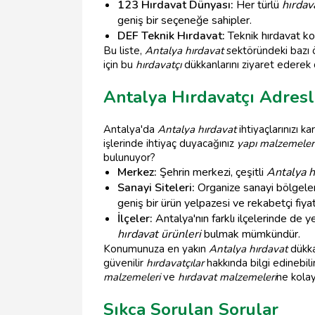
123 Hırdavat Dünyası:
Her türlü
hırdav
geniş bir seçeneğe sahipler.
DEF Teknik Hırdavat:
Teknik hırdavat ko
Bu liste,
Antalya hırdavat
sektöründeki bazı ö
için bu
hırdavatçı
dükkanlarını ziyaret ederek de
Antalya Hırdavatçı Adresl
Antalya'da
Antalya hırdavat
ihtiyaçlarınızı ka
işlerinde ihtiyaç duyacağınız
yapı malzemeler
bulunuyor?
Merkez:
Şehrin merkezi, çeşitli
Antalya h
Sanayi Siteleri:
Organize sanayi bölgele
geniş bir ürün yelpazesi ve rekabetçi fiyatl
İlçeler:
Antalya'nın farklı ilçelerinde de y
hırdavat ürünleri
bulmak mümkündür.
Konumunuza en yakın
Antalya hırdavat
dükkan
güvenilir
hırdavatçılar
hakkında bilgi edinebil
malzemeleri
ve
hırdavat malzemeleri
ne kolay
Sıkça Sorulan Sorular