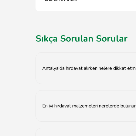
Sıkça Sorulan Sorular
Antalya'da hırdavat alırken nelere dikkat etm
Kalite, fiyat, ürün çeşitliliği ve satıcı güvenilirl
En iyi hırdavat malzemeleri nerelerde bulunu
Antalya'daki yerel hırdavatçılarda ve online ma