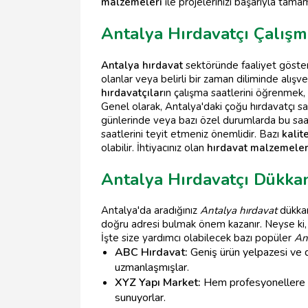
malzemeleri
ile projelerinizi başarıyla tamam
Antalya Hırdavatçı Çalışm
Antalya hırdavat
sektöründe faaliyet gösteren
olanlar veya belirli bir zaman diliminde alışv
hırdavatçılar
ın çalışma saatlerini öğrenmek,
Genel olarak, Antalya'daki çoğu hırdavatçı sa
günlerinde veya bazı özel durumlarda bu saat
saatlerini teyit etmeniz önemlidir. Bazı
kalit
olabilir. İhtiyacınız olan
hırdavat malzemeler
Antalya Hırdavatçı Dükkan
Antalya'da aradığınız
Antalya hırdavat
dükkanl
doğru adresi bulmak önem kazanır. Neyse ki
İşte size yardımcı olabilecek bazı popüler
Ant
ABC Hırdavat:
Geniş ürün yelpazesi ve d
uzmanlaşmışlar.
XYZ Yapı Market:
Hem profesyonellere he
sunuyorlar.