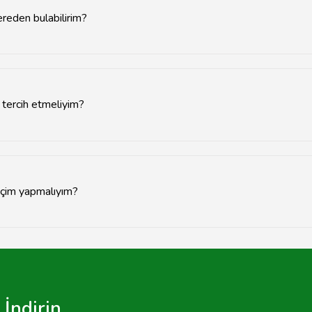
ereden bulabilirim?
line karşılaştırma sitelerini kullanarak en uygun fiyatları bulabilirsiniz
ı tercih etmeliyim?
ite ve dayanıklılık açısından önemlidir.
seçim yapmalıyım?
ve fiyatları karşılaştırarak seçim yapmalısınız.
İndirin