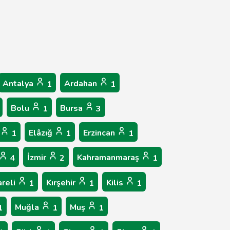
Antalya
Ardahan
1
1
Bolu
Bursa
1
3
Elâzığ
Erzincan
1
1
1
İzmir
Kahramanmaraş
4
2
1
areli
Kırşehir
Kilis
1
1
1
Muğla
Muş
1
1
1