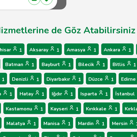
Hizmetlerine de Göz Atabilirsiniz
hisar
Aksaray
Amasya
Ankara
1
1
1
1
Batman
Bayburt
Bilecik
Bitlis
1
1
1
1
Denizli
Diyarbakır
Düzce
Edirne
1
1
1
1
p
Hatay
Iğdır
Isparta
İstanbul
1
1
1
1
Kastamonu
Kayseri
Kırıkkale
Kırkl
1
1
1
Malatya
Manisa
Mardin
Mersin
1
1
1