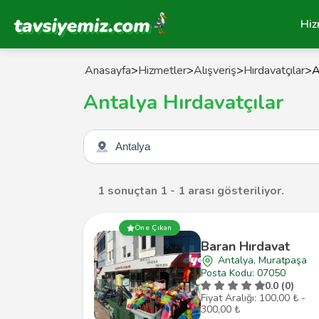
Tavsiyemiz Anasayfa
Hiz
Anasayfa
>
Hizmetler
>
Alışveriş
>
Hırdavatçılar
>
A
Antalya Hırdavatçılar
Şehir seçin
1 sonuçtan 1 - 1 arası gösteriliyor.
Öne Çıkan
Baran Hırdavat
Antalya, Muratpaşa
Posta Kodu: 07050
0.0 (0)
Fiyat Aralığı: 100,00 ₺ -
300,00 ₺