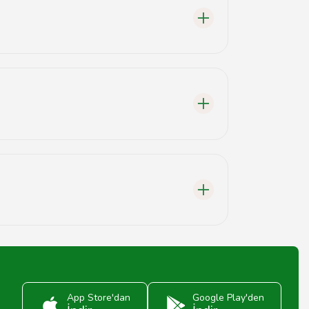
.
App Store'dan
Google Play'den