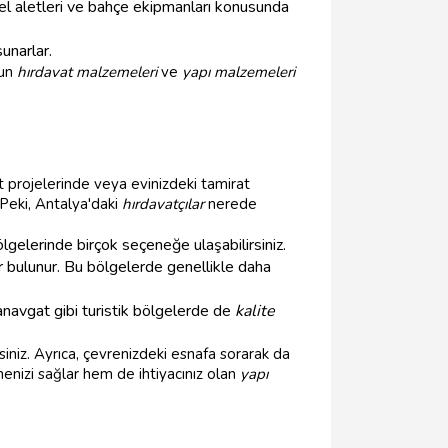
le el aletleri ve bahçe ekipmanları konusunda
unarlar.
gun
hırdavat malzemeleri
ve
yapı malzemeleri
şaat projelerinde veya evinizdeki tamirat
 Peki, Antalya'daki
hırdavatçılar
nerede
ölgelerinde birçok seçeneğe ulaşabilirsiniz.
ar bulunur. Bu bölgelerde genellikle daha
navgat gibi turistik bölgelerde de
kalite
rsiniz. Ayrıca, çevrenizdeki esnafa sorarak da
enizi sağlar hem de ihtiyacınız olan
yapı