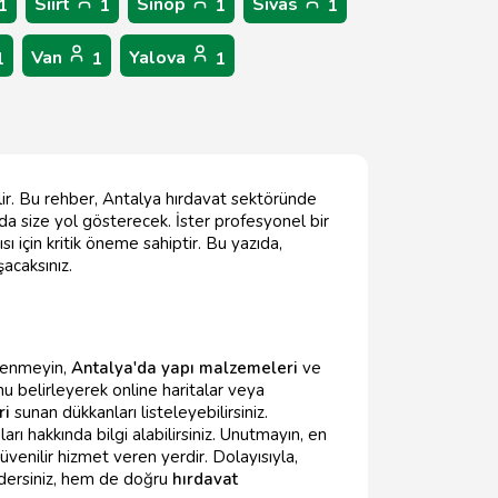
Siirt
Sinop
Sivas
1
1
1
1
Van
Yalova
1
1
1
ilir. Bu rehber, Antalya hırdavat sektöründe
da size yol gösterecek. İster profesyonel bir
ı için kritik öneme sahiptir. Bu yazıda,
şacaksınız.
lenmeyin,
Antalya'da yapı malzemeleri
ve
 belirleyerek online haritalar veya
ri
sunan dükkanları listeleyebilirsiniz.
ları hakkında bilgi alabilirsiniz. Unutmayın, en
üvenilir hizmet veren yerdir. Dolayısıyla,
edersiniz, hem de doğru
hırdavat