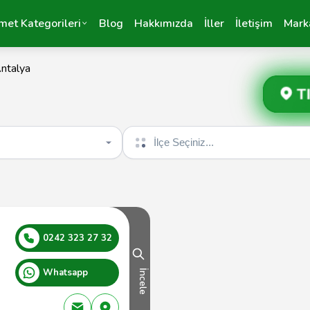
met Kategorileri
Blog
Hakkımızda
İller
İletişim
Mark
ntalya
T
İlçe seçin
0242 323 27 32
Whatsapp
İncele