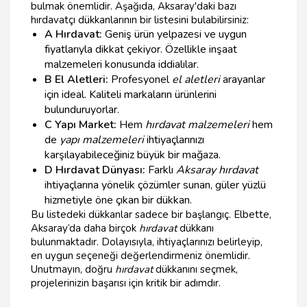
bulmak önemlidir. Aşağıda, Aksaray'daki bazı
hırdavatçı dükkanlarının bir listesini bulabilirsiniz:
A Hırdavat:
Geniş ürün yelpazesi ve uygun
fiyatlarıyla dikkat çekiyor. Özellikle inşaat
malzemeleri konusunda iddialılar.
B El Aletleri:
Profesyonel
el aletleri
arayanlar
için ideal. Kaliteli markaların ürünlerini
bulunduruyorlar.
C Yapı Market:
Hem
hırdavat malzemeleri
hem
de
yapı malzemeleri
ihtiyaçlarınızı
karşılayabileceğiniz büyük bir mağaza.
D Hırdavat Dünyası:
Farklı
Aksaray hırdavat
ihtiyaçlarına yönelik çözümler sunan, güler yüzlü
hizmetiyle öne çıkan bir dükkan.
Bu listedeki dükkanlar sadece bir başlangıç. Elbette,
Aksaray’da daha birçok
hırdavat
dükkanı
bulunmaktadır. Dolayısıyla, ihtiyaçlarınızı belirleyip,
en uygun seçeneği değerlendirmeniz önemlidir.
Unutmayın, doğru
hırdavat
dükkanını seçmek,
projelerinizin başarısı için kritik bir adımdır.