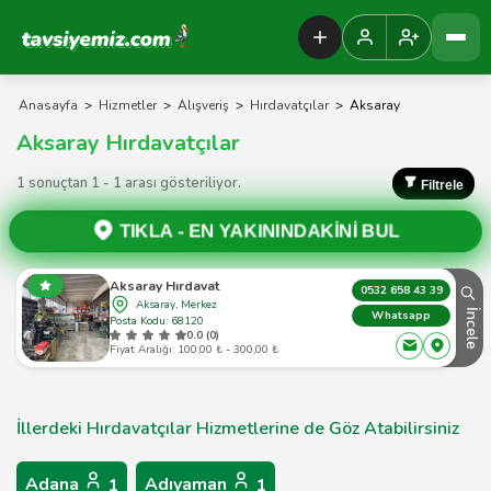
Tavsiyemiz Anasayfa
Anasayfa
>
Hizmetler
>
Alışveriş
>
Hırdavatçılar
>
Aksaray
Aksaray Hırdavatçılar
1 sonuçtan 1 - 1 arası gösteriliyor.
Filtrele
TIKLA -
EN YAKININDAKİNİ BUL
Aksaray Hırdavat
0532 658 43 39
Aksaray, Merkez
İncele
Whatsapp
Posta Kodu: 68120
0.0 (0)
Fiyat Aralığı: 100,00 ₺ - 300,00 ₺
İllerdeki Hırdavatçılar Hizmetlerine de Göz Atabilirsiniz
Adana
Adıyaman
1
1