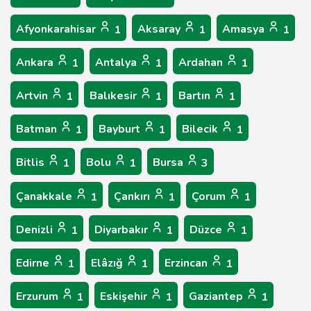
Afyonkarahisar
Aksaray
Amasya
1
1
1
Ankara
Antalya
Ardahan
1
1
1
Artvin
Balıkesir
Bartın
1
1
1
Batman
Bayburt
Bilecik
1
1
1
Bitlis
Bolu
Bursa
1
1
3
Çanakkale
Çankırı
Çorum
1
1
1
Denizli
Diyarbakır
Düzce
1
1
1
Edirne
Elâzığ
Erzincan
1
1
1
Erzurum
Eskişehir
Gaziantep
1
1
1