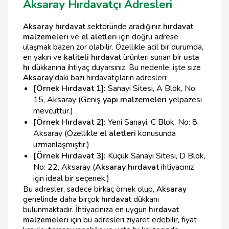
Aksaray Hırdavatçı Adresleri
Aksaray hırdavat
sektöründe aradığınız
hırdavat
malzemeleri
ve
el aletleri
için doğru adrese
ulaşmak bazen zor olabilir. Özellikle acil bir durumda,
en yakın ve
kaliteli hırdavat
ürünleri sunan bir
usta
hı
dükkanına ihtiyaç duyarsınız. Bu nedenle, işte size
Aksaray
'daki bazı hırdavatçıların adresleri:
[Örnek Hırdavat 1]:
Sanayi Sitesi, A Blok, No:
15, Aksaray (Geniş
yapı malzemeleri
yelpazesi
mevcuttur.)
[Örnek Hırdavat 2]:
Yeni Sanayi, C Blok, No: 8,
Aksaray (Özellikle
el aletleri
konusunda
uzmanlaşmıştır.)
[Örnek Hırdavat 3]:
Küçük Sanayi Sitesi, D Blok,
No: 22, Aksaray (
Aksaray hırdavat
ihtiyacınız
için ideal bir seçenek.)
Bu adresler, sadece birkaç örnek olup,
Aksaray
genelinde daha birçok
hırdavat
dükkanı
bulunmaktadır. İhtiyacınıza en uygun
hırdavat
malzemeleri
için bu adresleri ziyaret edebilir, fiyat