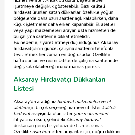
hizmet verirler. Ancak bu durum, işletmeden
işletmeye değişiklik gösterebilir. Bazı
kaliteli
hırdavat
ürünleri satan dükkanlar, özellikle yoğun
bölgelerde daha uzun saatler açık kalabilirken, daha
küçük işletmeler daha erken kapanabilir.
El aletleri
veya
yapı malzemeleri
arayan
usta hı
zmetleri de
bu çalışma saatlerine dikkat etmelidir.
Bu nedenle, ziyaret etmeyi düşündüğünüz
Aksaray
hırdavat
çısının güncel çalışma saatlerini telefonla
teyit etmek her zaman en doğrusudur. Özellikle
hafta sonları ve resmi tatillerde çalışma saatlerinde
değişiklik olabileceğini unutmamak gerekir.
Aksaray Hırdavatçı Dükkanları
Listesi
Aksaray'da aradığınız
hırdavat malzemeleri
ve
el
aletleri
için birçok seçeneğiniz mevcut. İster
kaliteli
hırdavat
arayışında olun, ister
yapı malzemeleri
ihtiyacınız olsun, şehirdeki
Aksaray hırdavat
dükkanları geniş bir yelpazede hizmet sunar.
Özellikle
usta hı
zmetleri arayanlar için, doğru dükkanı