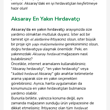
veriyor. Aksaray'daki en iyi hırdavatçıları keşfetmeye
hazır olun!
Aksaray En Yakın Hırdavatçı
Aksaray'da en yakın hırdavatçı
arayışınızda size
yardımcı olmaktan mutluluk duyarız. İster acil bir
tamirat için
el aletlerine
ihtiyacınız olsun, ister büyük
bir proje için
yapı malzemelerine
gereksiniminiz olsun,
doğru hırdavatçıya ulaşmak önemlidir. Peki, en
yakınınızdaki
Aksaray hırdavat
mağazasını nasıl
bulabilirsiniz?
Öncelikle, internet aramalarını kullanabilirsiniz.
"Aksaray hırdavatçı", "en yakın hırdavatçı" veya
"
kaliteli hırdavat
Aksaray" gibi anahtar kelimelerle
arama yaparak size en yakın seçenekleri
görebilirsiniz. Ayrıca, harita uygulamaları da
konumunuza en yakın hırdavatçıları bulmanıza
yardımcı olabilir.
Bununla birlikte, yalnızca konuma değil, aynı
zamanda mağazanın sunduğu ürün yelpazesine de
dikkat etmelisiniz. İhtiyacınız olan tüm
hırdavat