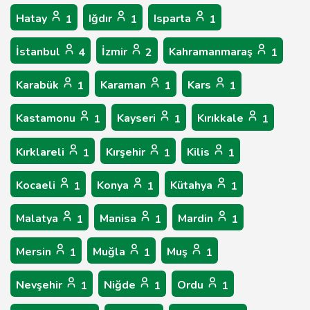
Hatay
Iğdır
Isparta
1
1
1
İstanbul
İzmir
Kahramanmaraş
4
2
1
Karabük
Karaman
Kars
1
1
1
Kastamonu
Kayseri
Kırıkkale
1
1
1
Kırklareli
Kırşehir
Kilis
1
1
1
Kocaeli
Konya
Kütahya
1
1
1
Malatya
Manisa
Mardin
1
1
1
Mersin
Muğla
Muş
1
1
1
Nevşehir
Niğde
Ordu
1
1
1