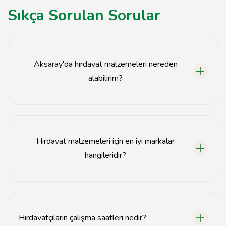
Sıkça Sorulan Sorular
Aksaray'da hırdavat malzemeleri nereden
alabilirim?
Aksaray'daki hırdavatçılar, kaliteli hırdavat malzemeleri
için en iyi adreslerdir.
Hırdavat malzemeleri için en iyi markalar
hangileridir?
Aksaray'daki hırdavatçılarda genellikle Bosch, Makita ve
DeWalt gibi markalar bulunur.
Hırdavatçıların çalışma saatleri nedir?