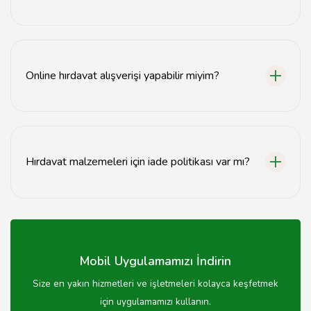
Aksaray'daki hırdavatçılar genellikle hafta içi 09:00-
18:00, hafta sonu ise 10:00-16:00 saatleri arasında
açıktır.
Online hırdavat alışverişi yapabilir miyim?
Evet, birçok Aksaray hırdavatçısı online satış
yapmaktadır.
Hırdavat malzemeleri için iade politikası var mı?
Her hırdavatçının kendi iade politikası vardır, bu nedenle
satın almadan önce kontrol etmeniz önerilir.
Mobil Uygulamamızı İndirin
Size en yakın hizmetleri ve işletmeleri kolayca keşfetmek
için uygulamamızı kullanın.