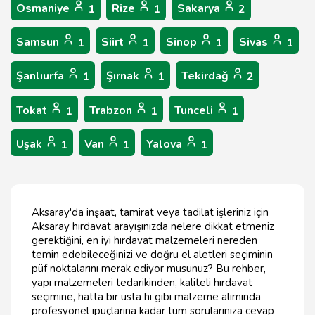
Osmaniye
Rize
Sakarya
1
1
2
Samsun
Siirt
Sinop
Sivas
1
1
1
1
Şanlıurfa
Şırnak
Tekirdağ
1
1
2
Tokat
Trabzon
Tunceli
1
1
1
Uşak
Van
Yalova
1
1
1
Aksaray'da inşaat, tamirat veya tadilat işleriniz için
Aksaray hırdavat arayışınızda nelere dikkat etmeniz
gerektiğini, en iyi hırdavat malzemeleri nereden
temin edebileceğinizi ve doğru el aletleri seçiminin
püf noktalarını merak ediyor musunuz? Bu rehber,
yapı malzemeleri tedarikinden, kaliteli hırdavat
seçimine, hatta bir usta hı gibi malzeme alımında
profesyonel ipuçlarına kadar tüm sorularınıza cevap