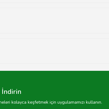
at ederek kaliteli ürünler alabilirsiniz.
elere ve incelemelere göz atabilirsiniz.
klik göstermektedir.
İndirin
tmeleri kolayca keşfetmek için uygulamamızı kullanın.