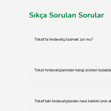
Sıkça Sorulan Sorular
Tokat'ta hırdavatçı bulmak zor mu?
Hayır, Tokat'ta birçok hırdavatçı bulunmaktadır
Tokat hırdavatçılarından hangi ürünleri bulabil
Tokat hırdavatçılarında inşaat malzemeleri, el al
Tokat'taki hırdavatçılardan nasıl kaliteli ürün a