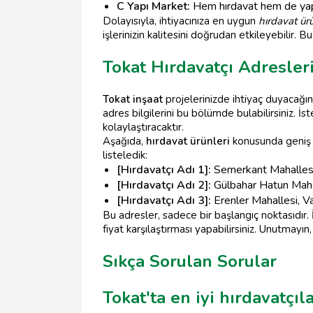
C Yapı Market:
Hem hırdavat hem de yapı 
Dolayısıyla, ihtiyacınıza en uygun
hırdavat ürü
işlerinizin kalitesini doğrudan etkileyebilir. 
Tokat Hırdavatçı Adresler
Tokat inşaat
projelerinizde ihtiyaç duyacağı
adres bilgilerini bu bölümde bulabilirsiniz. İs
kolaylaştıracaktır.
Aşağıda,
hırdavat ürünleri
konusunda geniş 
listeledik:
[Hırdavatçı Adı 1]:
Semerkant Mahallesi
[Hırdavatçı Adı 2]:
Gülbahar Hatun Maha
[Hırdavatçı Adı 3]:
Erenler Mahallesi, V
Bu adresler, sadece bir başlangıç noktasıdır.
fiyat karşılaştırması yapabilirsiniz. Unutmayı
Sıkça Sorulan Sorular
Tokat'ta en iyi hırdavatçı