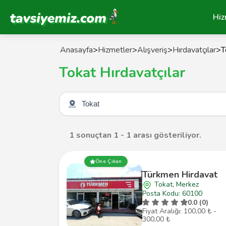
Tavsiyemiz Anasayfa
Hiz
Anasayfa
>
Hizmetler
>
Alışveriş
>
Hırdavatçılar
>
T
Tokat Hırdavatçılar
Şehir seçin
1 sonuçtan 1 - 1 arası gösteriliyor.
Öne Çıkan
Türkmen Hirdavat
Tokat, Merkez
Posta Kodu: 60100
0.0 (0)
Fiyat Aralığı: 100,00 ₺ -
300,00 ₺