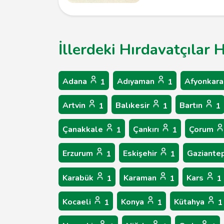
İllerdeki Hırdavatçılar 
Adana
Adıyaman
Afyonkara
1
1
Artvin
Balıkesir
Bartın
1
1
1
Çanakkale
Çankırı
Çorum
1
1
Erzurum
Eskişehir
Gaziante
1
1
Karabük
Karaman
Kars
1
1
1
Kocaeli
Konya
Kütahya
1
1
1