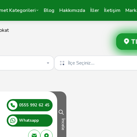
met Kategorileri
Blog
Hakkımızda
İller
İletişim
Mark
okat
T
İlçe seçin
0555 992 62 45
Whatsapp
İncele