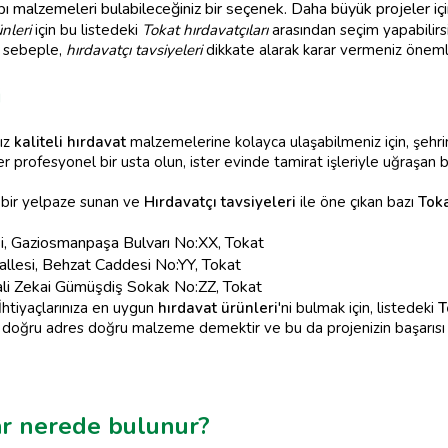
malzemeleri bulabileceğiniz bir seçenek. Daha büyük projeler için
nleri
için bu listedeki
Tokat hırdavatçıları
arasından seçim yapabilirs
Bu sebeple,
hırdavatçı tavsiyeleri
dikkate alarak karar vermeniz önemli
i
nız
kaliteli hırdavat
malzemelerine kolayca ulaşabilmeniz için, şehr
ter profesyonel bir usta olun, ister evinde tamirat işleriyle uğraşan b
bir yelpaze sunan ve
Hırdavatçı tavsiyeleri
ile öne çıkan bazı
Toka
, Gaziosmanpaşa Bulvarı No:XX, Tokat
llesi, Behzat Caddesi No:YY, Tokat
ali Zekai Gümüşdiş Sokak No:ZZ, Tokat
 İhtiyaçlarınıza en uygun
hırdavat ürünleri
'ni bulmak için, listedeki
T
n, doğru adres doğru malzeme demektir ve bu da projenizin başarısı i
lar nerede bulunur?