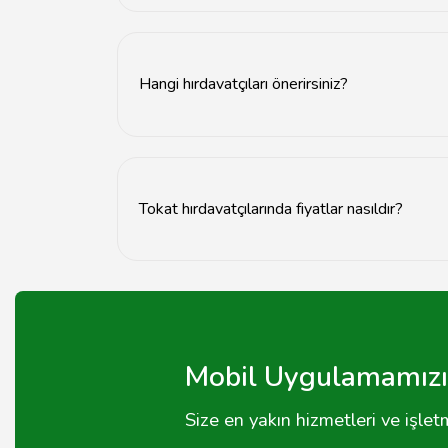
Müşteri yorumlarını okuyarak ve tavsiyelere dikk
Hangi hırdavatçıları önerirsiniz?
Tokat'taki en iyi hırdavatçılar için yerel tavsiy
Tokat hırdavatçılarında fiyatlar nasıldır?
Fiyatlar, ürün türüne ve kalitesine göre değişi
Mobil Uygulamamızı 
Size en yakın hizmetleri ve işle