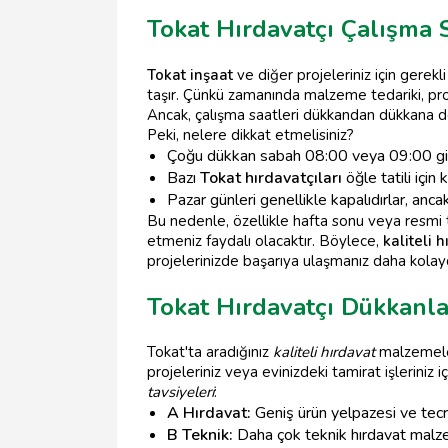
Tokat Hırdavatçı Çalışma S
Tokat inşaat
ve diğer projeleriniz için gerekl
taşır. Çünkü zamanında malzeme tedariki, proje
Ancak, çalışma saatleri dükkandan dükkana değ
Peki, nelere dikkat etmelisiniz?
Çoğu dükkan sabah 08:00 veya 09:00 gibi
Bazı
Tokat hırdavatçıları
öğle tatili için 
Pazar günleri genellikle kapalıdırlar, anc
Bu nedenle, özellikle hafta sonu veya resmi t
etmeniz faydalı olacaktır. Böylece,
kaliteli 
projelerinizde başarıya ulaşmanız daha kolayd
Tokat Hırdavatçı Dükkanlar
Tokat'ta aradığınız
kaliteli hırdavat
malzemeler
projeleriniz veya evinizdeki tamirat işleriniz
tavsiyeleri
:
A Hırdavat:
Geniş ürün yelpazesi ve tecrüb
B Teknik:
Daha çok teknik hırdavat malze