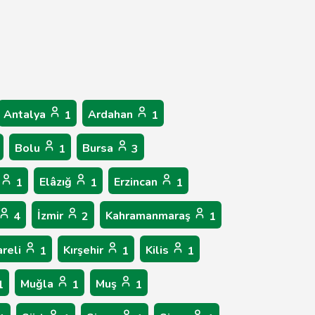
Antalya
Ardahan
1
1
Bolu
Bursa
1
3
Elâzığ
Erzincan
1
1
1
İzmir
Kahramanmaraş
4
2
1
areli
Kırşehir
Kilis
1
1
1
Muğla
Muş
1
1
1