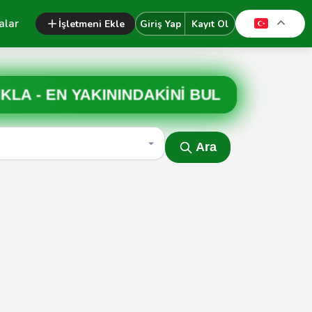
alar
İşletmeni Ekle
Giriş Yap
Kayıt Ol
IKLA -
EN YAKININDAKİNİ BUL
Ara