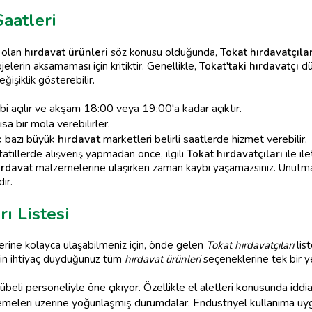
aatleri
i olan
hırdavat ürünleri
söz konusu olduğunda,
Tokat hırdavatçılar
lerin aksamaması için kritiktir. Genellikle,
Tokat'taki hırdavatçı
dü
işiklik gösterebilir.
 açılır ve akşam 18:00 veya 19:00'a kadar açıktır.
kısa bir mola verebilirler.
ak bazı büyük
hırdavat
marketleri belirli saatlerde hizmet verebilir.
atillerde alışveriş yapmadan önce, ilgili
Tokat hırdavatçıları
ile il
hırdavat
malzemelerine ulaşırken zaman kaybı yaşamazsınız. Unutm
ır.
ı Listesi
ine kolayca ulaşabilmeniz için, önde gelen
Tokat hırdavatçıları
list
 için ihtiyaç duyduğunuz tüm
hırdavat ürünleri
seçeneklerine tek bir ye
eli personeliyle öne çıkıyor. Özellikle el aletleri konusunda iddial
meleri üzerine yoğunlaşmış durumdalar. Endüstriyel kullanıma uy