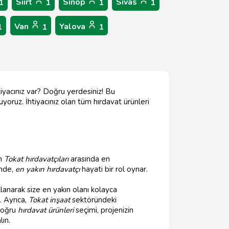
Siirt
Sinop
Sivas
1
1
1
1
Van
Yalova
1
1
1
htiyacınız var? Doğru yerdesiniz! Bu
yoruz. İhtiyacınız olan tüm hırdavat ürünleri
in
Tokat hırdavatçıları
arasında en
inde,
en yakın hırdavatçı
hayati bir rol oynar.
llanarak size en yakın olanı kolayca
. Ayrıca,
Tokat inşaat
sektöründeki
 doğru
hırdavat ürünleri
seçimi, projenizin
lın.