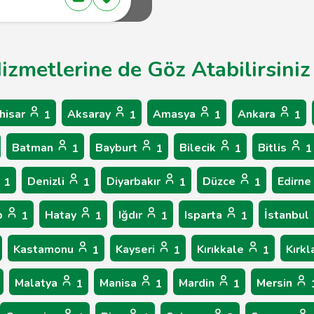
Hizmetlerine de Göz Atabilirsiniz
hisar
Aksaray
Amasya
Ankara
1
1
1
1
Batman
Bayburt
Bilecik
Bitlis
1
1
1
1
Denizli
Diyarbakır
Düzce
Edirne
1
1
1
1
p
Hatay
Iğdır
Isparta
İstanbul
1
1
1
1
Kastamonu
Kayseri
Kırıkkale
Kırkl
1
1
1
Malatya
Manisa
Mardin
Mersin
1
1
1