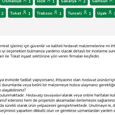
Osmaniye
Rize
Sakarya
Samsun
1
1
2
Tokat
Trabzon
Tunceli
Uşak
2
1
1
1
mirat işleriniz için güvenilir ve kaliteli hırdavat malzemelerine mi i
n iyi seçenekleri bulmanıza yardımcı olacak detaylı bir inceleme sunu
eri ile Tokat inşaat sektörüne yön veren firmaları keşfedin.
a evinizde tadilat yapıyorsanız, ihtiyacınız olan
hırdavat ürünleri
iç
cil durumlarda veya belirli bir malzemeye hızlıca ulaşmanız gerektiğ
laşabilirsiniz?
bulunmaktadır.
Hırdavatçı tavsiyeleri
alarak veya online haritaları ku
rruf edersiniz hem de projenizin aksamadan ilerlemesini sağlarsınız
a sürekli olarak ürün yelpazesini genişletmektedir. Unutmayın ki,
, seçiminizi yaparken dikkatli olun ve gerekirse uzmanlardan yardım a