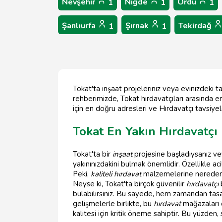
Nevşehir
Niğde
Ordu
1
1
1
Şanlıurfa
Şırnak
Tekirdağ
1
1
Tokat'ta inşaat projeleriniz veya evinizdeki ta
rehberimizde, Tokat hırdavatçıları arasında e
için en doğru adresleri ve Hırdavatçı tavsiyel
Tokat En Yakın Hırdavatçı
Tokat'ta bir
inşaat
projesine başladıysanız vey
yakınınızdakini bulmak önemlidir. Özellikle a
Peki,
kaliteli hırdavat
malzemelerine nereden u
Neyse ki, Tokat'ta birçok güvenilir
hırdavatçı
bulabilirsiniz. Bu sayede, hem zamandan tasa
gelişmelerle birlikte, bu
hırdavat
mağazaları d
kalitesi için kritik öneme sahiptir. Bu yüzden