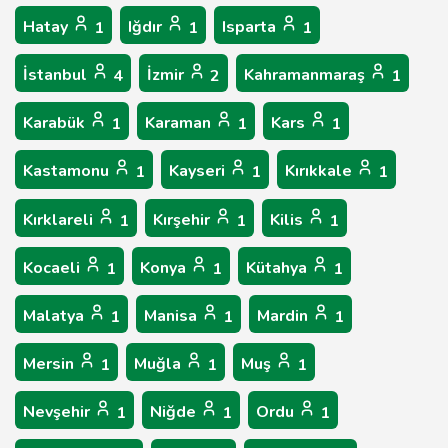
Hatay
Iğdır
Isparta
1
1
1
İstanbul
İzmir
Kahramanmaraş
4
2
1
Karabük
Karaman
Kars
1
1
1
Kastamonu
Kayseri
Kırıkkale
1
1
1
Kırklareli
Kırşehir
Kilis
1
1
1
Kocaeli
Konya
Kütahya
1
1
1
Malatya
Manisa
Mardin
1
1
1
Mersin
Muğla
Muş
1
1
1
Nevşehir
Niğde
Ordu
1
1
1