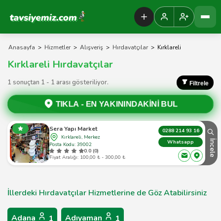
Tavsiyemiz Anasayfa
Anasayfa
>
Hizmetler
>
Alışveriş
>
Hırdavatçılar
>
Kırklareli
Kırklareli Hırdavatçılar
1 sonuçtan 1 - 1 arası gösteriliyor.
Filtrele
TIKLA -
EN YAKININDAKİNİ BUL
Sera Yapı Market
0288 214 93 16
Kırklareli, Merkez
İncele
Whatsapp
Posta Kodu: 39002
0.0 (0)
Fiyat Aralığı: 100,00 ₺ - 300,00 ₺
İllerdeki Hırdavatçılar Hizmetlerine de Göz Atabilirsiniz
Adana
Adıyaman
1
1