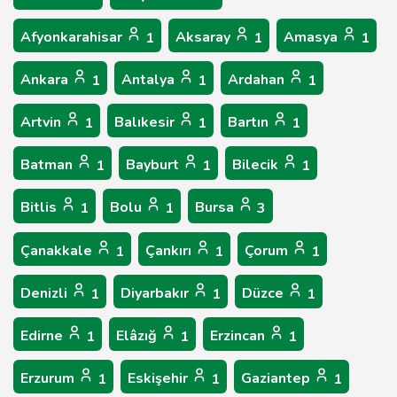
Afyonkarahisar
Aksaray
Amasya
1
1
1
Ankara
Antalya
Ardahan
1
1
1
Artvin
Balıkesir
Bartın
1
1
1
Batman
Bayburt
Bilecik
1
1
1
Bitlis
Bolu
Bursa
1
1
3
Çanakkale
Çankırı
Çorum
1
1
1
Denizli
Diyarbakır
Düzce
1
1
1
Edirne
Elâzığ
Erzincan
1
1
1
Erzurum
Eskişehir
Gaziantep
1
1
1