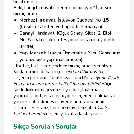
bulabilirsiniz.
Peki, hangi hırdavatçı nerede bulunuyor? İşte size
birkaç örnek:
Merkez Hırdavat:
İstasyon Caddesi No: 15
(Çeşitli el aletleri ve bağlantı elemanları)
Sanayi Hırdavat:
Küçük Sanayi Sitesi 2. Blok
No: 8 (Daha çok profesyonel kullanıma yönelik
ürünler)
Yapı Market:
Trakya Üniversitesi Yanı (Geniş ürün
yelpazesiyle yapı malzemeleri)
Elbette, bu listede sadece birkaç örnek yer alıyor.
Kırklareli'nde daha birçok
Kırklareli hırdavatçı
seçeneği mevcut. Unutmayın, aradığınız
uygun fiyatlı
inşaat malzemeleri
ve
kaliteli hırdavat ürünleri
için
farklı dükkanları gezerek fiyat karşılaştırması
yapmanız, bütçenize en uygun seçeneği bulmanıza
yardımcı olacaktır. Bu sayede hem zamandan
tasarruf edersiniz, hem de ihtiyacınız olan
kaliteli
hırdavat ürünleri
ne, en iyi fiyatlarla ulaşırsınız.
Sıkça Sorulan Sorular