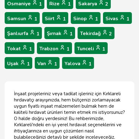
Osmaniye
Rize
Sakarya
1
1
2
Samsun
Siirt
Sinop
Sivas
1
1
1
1
Şanlıurfa
Şırnak
Tekirdağ
1
1
2
Tokat
Trabzon
Tunceli
1
1
1
Uşak
Van
Yalova
1
1
1
İnşaat projeleriniz veya tadilat işleriniz için Kırklareli
hırdavatçı arayışınızda, hem bütçenizi zorlamayacak
uygun fiyatlı inşaat malzemeleri bulmak hem de
kaliteli hırdavat ürünleri temin etmek mi istiyorsunuz?
O halde doğru yerdesiniz! Bu rehberimizde,
Kırklareli'ndeki en iyi yerel hırdavat seçeneklerini ve
ihtiyaçlarınıza en uygun çözümleri nasıl
bulabileceğinizi detaylı bir şekilde inceleyeceğiz.