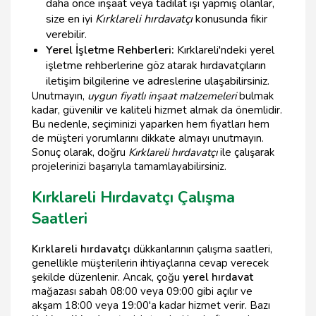
daha önce inşaat veya tadilat işi yapmış olanlar,
size en iyi
Kırklareli hırdavatçı
konusunda fikir
verebilir.
Yerel İşletme Rehberleri:
Kırklareli'ndeki yerel
işletme rehberlerine göz atarak hırdavatçıların
iletişim bilgilerine ve adreslerine ulaşabilirsiniz.
Unutmayın,
uygun fiyatlı inşaat malzemeleri
bulmak
kadar, güvenilir ve kaliteli hizmet almak da önemlidir.
Bu nedenle, seçiminizi yaparken hem fiyatları hem
de müşteri yorumlarını dikkate almayı unutmayın.
Sonuç olarak, doğru
Kırklareli hırdavatçı
ile çalışarak
projelerinizi başarıyla tamamlayabilirsiniz.
Kırklareli Hırdavatçı Çalışma
Saatleri
Kırklareli hırdavatçı
dükkanlarının çalışma saatleri,
genellikle müşterilerin ihtiyaçlarına cevap verecek
şekilde düzenlenir. Ancak, çoğu
yerel hırdavat
mağazası sabah 08:00 veya 09:00 gibi açılır ve
akşam 18:00 veya 19:00'a kadar hizmet verir. Bazı