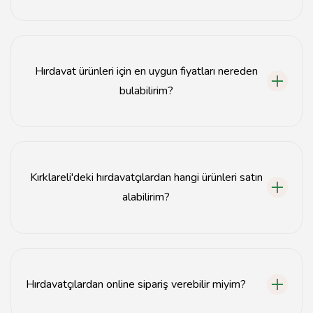
Kırklareli'de hırdavatçılar genellikle şehir merkezinde ve
sanayi bölgelerinde yer almaktadır.
Hırdavat ürünleri için en uygun fiyatları nereden
bulabilirim?
Kırklareli'deki yerel hırdavatçılar arasında fiyat
karşılaştırması yaparak en uygun fiyatları bulabilirsiniz.
Kırklareli'deki hırdavatçılardan hangi ürünleri satın
alabilirim?
Kırklareli'deki hırdavatçılarda inşaat malzemeleri, el
aletleri, elektrik malzemeleri ve daha birçok ürün
bulunmaktadır.
Hırdavatçılardan online sipariş verebilir miyim?