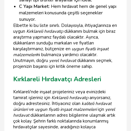
sanayi tipi ürünler arayanlar için ideal.
C Yapı Market:
Hem hırdavat hem de genel yapı
malzemeleri konusunda çeşitli seçenekler
sunuyor.
Elbette ki bu liste sınırlı. Dolayısıyla, ihtiyaçlarınıza en
uygun
Kırklareli hırdavatçı
dükkanını bulmak için biraz
araştırma yapmanız faydalı olacaktır. Ayrıca,
dükkanların sunduğu markaları ve fiyatları
karşılaştırmanız, bütçenize en
uygun fiyatlı inşaat
malzemeleri
ni bulmanıza yardımcı olacaktır.
Unutmayın, doğru
yerel hırdavat
dükkanını seçmek,
projenizin başarısı için kritik öneme sahip.
Kırklareli Hırdavatçı Adresleri
Kırklareli'nde inşaat projeleriniz veya evinizdeki
tamirat işleriniz için
Kırklareli hırdavatçı
arıyorsanız,
doğru adrestesiniz. İhtiyacınız olan
kaliteli hırdavat
ürünleri
ve
uygun fiyatlı inşaat malzemeleri
için
yerel
hırdavat
dükkanlarının adres bilgilerine ulaşmak artık
çok kolay. Şehrin farklı noktalarında konumlanmış
hırdavatçılar sayesinde, aradığınızı kolayca