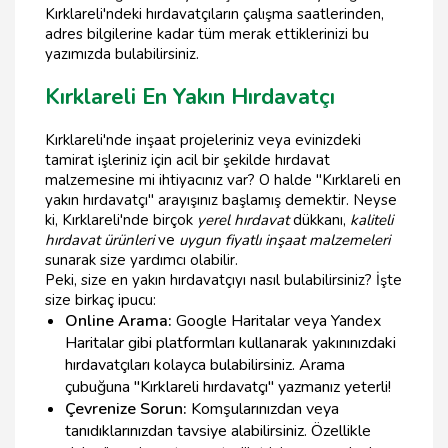
Kırklareli'ndeki hırdavatçıların çalışma saatlerinden,
adres bilgilerine kadar tüm merak ettiklerinizi bu
yazımızda bulabilirsiniz.
Kırklareli En Yakın Hırdavatçı
Kırklareli'nde inşaat projeleriniz veya evinizdeki
tamirat işleriniz için acil bir şekilde hırdavat
malzemesine mi ihtiyacınız var? O halde "Kırklareli en
yakın hırdavatçı" arayışınız başlamış demektir. Neyse
ki, Kırklareli'nde birçok
yerel hırdavat
dükkanı,
kaliteli
hırdavat ürünleri
ve
uygun fiyatlı inşaat malzemeleri
sunarak size yardımcı olabilir.
Peki, size en yakın hırdavatçıyı nasıl bulabilirsiniz? İşte
size birkaç ipucu:
Online Arama:
Google Haritalar veya Yandex
Haritalar gibi platformları kullanarak yakınınızdaki
hırdavatçıları kolayca bulabilirsiniz. Arama
çubuğuna "Kırklareli hırdavatçı" yazmanız yeterli!
Çevrenize Sorun:
Komşularınızdan veya
tanıdıklarınızdan tavsiye alabilirsiniz. Özellikle