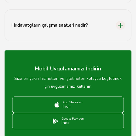
Bazı Kırklareli hırdavatçıları online sipariş imkanı
sunmaktadır, web sitelerini kontrol edebilirsiniz.
Hırdavatçıların çalışma saatleri nedir?
Kırklareli'deki hırdavatçılar genellikle hafta içi 08:00-
18:00, cumartesi ise 08:00-14:00 saatleri arasında
açıktır.
Mobil Uygulamamızı İndirin
Size en yakın hizmetleri ve işletmeleri kolayca keşfetmek
için uygulamamızı kullanın.
App Store'dan
İndir
Google Play'den
İndir