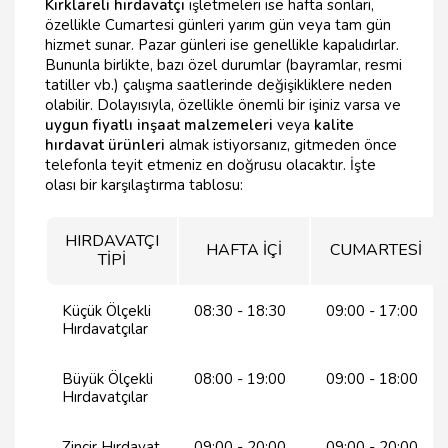
Kırklareli hırdavatçı
işletmeleri ise hafta sonları,
özellikle Cumartesi günleri yarım gün veya tam gün
hizmet sunar. Pazar günleri ise genellikle kapalıdırlar.
Bununla birlikte, bazı özel durumlar (bayramlar, resmi
tatiller vb.) çalışma saatlerinde değişikliklere neden
olabilir. Dolayısıyla, özellikle önemli bir işiniz varsa ve
uygun fiyatlı inşaat malzemeleri
veya
kalite
hırdavat ürünleri
almak istiyorsanız, gitmeden önce
telefonla teyit etmeniz en doğrusu olacaktır. İşte
olası bir karşılaştırma tablosu:
HIRDAVATÇI
HAFTA İÇİ
CUMARTESİ
TİPİ
Küçük Ölçekli
08:30 - 18:30
09:00 - 17:00
Hırdavatçılar
Büyük Ölçekli
08:00 - 19:00
09:00 - 18:00
Hırdavatçılar
Zincir Hırdavat
09:00 - 20:00
09:00 - 20:00