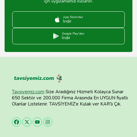
için uygulamamızı kullanın.
App Store'dan
İndir
Google Play'den
İndir
Tavsiyemiz.com
Size Aradığınız Hizmeti Kolayca Sunar
650 Sektör ve 200.000 Firma Arasında En UYGUN fiyatlı
Olanlar Listelenir. TAVSİYEMİZ’e Kulak ver KAR’lı Çık.