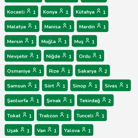
Kocaeli
Konya
Kütahya
1
1
1
Malatya
Manisa
Mardin
1
1
1
Mersin
Muğla
Muş
1
1
1
Nevşehir
Niğde
Ordu
1
1
1
Osmaniye
Rize
Sakarya
1
1
2
Samsun
Siirt
Sinop
Sivas
1
1
1
1
Şanlıurfa
Şırnak
Tekirdağ
1
1
2
Tokat
Trabzon
Tunceli
1
1
1
Uşak
Van
Yalova
1
1
1