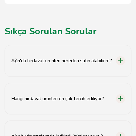
Sıkça Sorulan Sorular
Ağrı'da hırdavat ürünleri nereden satın alabilirim?
Ağrı'daki hırdavatçılar listesini inceleyerek ihtiyacınıza
uygun ürünleri bulabilirsiniz.
Hangi hırdavat ürünleri en çok tercih ediliyor?
En çok tercih edilen hırdavat ürünleri arasında el
aletleri, vida, somun ve inşaat malzemeleri yer alıyor.