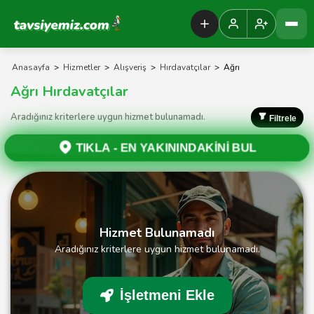
Tavsiyemiz Anasayfa
Anasayfa
>
Hizmetler
>
Alışveriş
>
Hırdavatçılar
>
Ağrı
Ağrı Hırdavatçılar
Aradığınız kriterlere uygun hizmet bulunamadı.
Filtrele
TIKLA -
EN YAKININDAKİNİ BUL
Hizmet Bulunamadı
Aradığınız kriterlere uygun hizmet bulunamadı.
İşletmeni Ekle