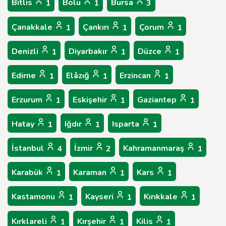
Bitlis
Bolu
Bursa
1
1
3
Çanakkale
Çankırı
Çorum
1
1
1
Denizli
Diyarbakır
Düzce
1
1
1
Edirne
Elâzığ
Erzincan
1
1
1
Erzurum
Eskişehir
Gaziantep
1
1
1
Hatay
Iğdır
Isparta
1
1
1
İstanbul
İzmir
Kahramanmaraş
4
2
1
Karabük
Karaman
Kars
1
1
1
Kastamonu
Kayseri
Kırıkkale
1
1
1
Kırklareli
Kırşehir
Kilis
1
1
1