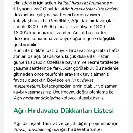
elinizdeki iş için acilen
kaliteli hırdavat ürünlerine
mi
ihtiyacınız var? O halde,
Ağrı hırdavatçılar listesindeki
dükkanların çalışma saatlerini bilmeniz işinizi
kolaylaştıracaktır. Genellikle, Ağrı'daki hırdavatçılar
sabah 08:00 - 09:00 gibi açılır ve akşam 18:00 -
19:00'a kadar hizmet verirler. Ancak bu saatler,
dükkanın konumuna ve büyüklüğüne göre değişiklik
gösterebilir.
Bununla birlikte, bazı büyük hırdavat mağazaları hafta
sonları da açık olabilirken, küçük dükkanlar Pazar
günleri kapalıdır. Özellikle bayram ve resmi tatillerde
çalışma saatlerinde farklılıklar görülebilir. Bu nedenle,
gitmeden önce telefonla arayarak teyit almanız
faydalı olacaktır. Böylece
en iyi hırdavat
malzemelerini
bulacağınızdan emin olabilir ve zaman
kaybı yaşamazsınız. Unutmayın, doğru planlama ile
Ağrı hırdavat ürünlerine
kolayca ulaşabilirsiniz.
Ağrı Hırdavatçı Dükkanları Listesi
Ağrı'da inşaat, tamirat ve çeşitli diğer projeleriniz için
ihtiyaç duyabileceğiniz
Ağrı hırdavat ürünleri