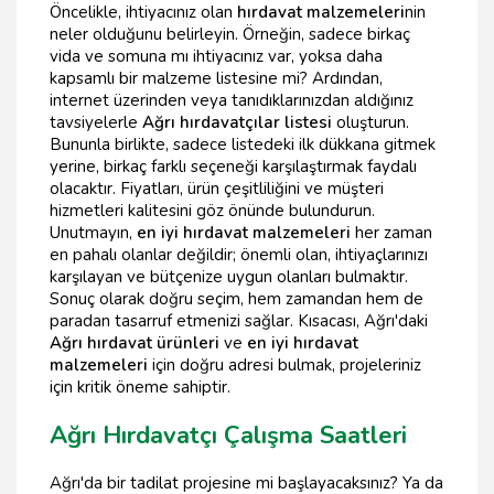
Öncelikle, ihtiyacınız olan
hırdavat malzemeleri
nin
neler olduğunu belirleyin. Örneğin, sadece birkaç
vida ve somuna mı ihtiyacınız var, yoksa daha
kapsamlı bir malzeme listesine mi? Ardından,
internet üzerinden veya tanıdıklarınızdan aldığınız
tavsiyelerle
Ağrı hırdavatçılar listesi
oluşturun.
Bununla birlikte, sadece listedeki ilk dükkana gitmek
yerine, birkaç farklı seçeneği karşılaştırmak faydalı
olacaktır. Fiyatları, ürün çeşitliliğini ve müşteri
hizmetleri kalitesini göz önünde bulundurun.
Unutmayın,
en iyi hırdavat malzemeleri
her zaman
en pahalı olanlar değildir; önemli olan, ihtiyaçlarınızı
karşılayan ve bütçenize uygun olanları bulmaktır.
Sonuç olarak doğru seçim, hem zamandan hem de
paradan tasarruf etmenizi sağlar. Kısacası, Ağrı'daki
Ağrı hırdavat ürünleri
ve
en iyi hırdavat
malzemeleri
için doğru adresi bulmak, projeleriniz
için kritik öneme sahiptir.
Ağrı Hırdavatçı Çalışma Saatleri
Ağrı'da bir tadilat projesine mi başlayacaksınız? Ya da