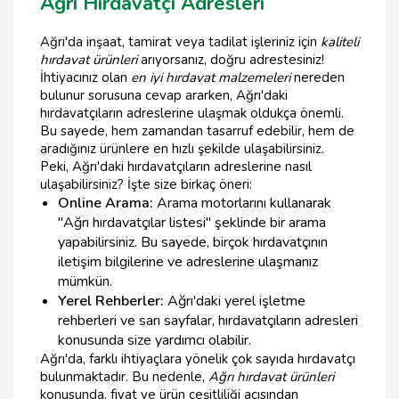
Ağrı Hırdavatçı Adresleri
Ağrı'da inşaat, tamirat veya tadilat işleriniz için
kaliteli
hırdavat ürünleri
arıyorsanız, doğru adrestesiniz!
İhtiyacınız olan
en iyi hırdavat malzemeleri
nereden
bulunur sorusuna cevap ararken, Ağrı'daki
hırdavatçıların adreslerine ulaşmak oldukça önemli.
Bu sayede, hem zamandan tasarruf edebilir, hem de
aradığınız ürünlere en hızlı şekilde ulaşabilirsiniz.
Peki, Ağrı'daki hırdavatçıların adreslerine nasıl
ulaşabilirsiniz? İşte size birkaç öneri:
Online Arama:
Arama motorlarını kullanarak
"Ağrı hırdavatçılar listesi" şeklinde bir arama
yapabilirsiniz. Bu sayede, birçok hırdavatçının
iletişim bilgilerine ve adreslerine ulaşmanız
mümkün.
Yerel Rehberler:
Ağrı'daki yerel işletme
rehberleri ve sarı sayfalar, hırdavatçıların adresleri
konusunda size yardımcı olabilir.
Ağrı'da, farklı ihtiyaçlara yönelik çok sayıda hırdavatçı
bulunmaktadır. Bu nedenle,
Ağrı hırdavat ürünleri
konusunda, fiyat ve ürün çeşitliliği açısından