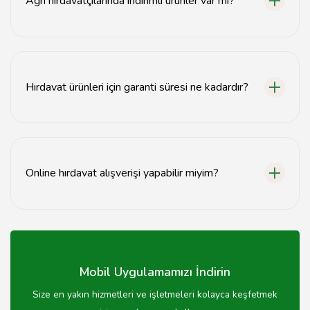
Ağrı hırdavatçılarında indirimli ürünler var mı?
Evet, Ağrı hırdavatçılarında dönemsel indirimler ve
kampanyalar düzenlenmektedir.
Hırdavat ürünleri için garanti süresi ne kadardır?
Hırdavat ürünlerinin garanti süresi markaya ve ürüne
göre değişiklik göstermektedir, genellikle 1 yıldır.
Online hırdavat alışverişi yapabilir miyim?
Evet, birçok Ağrı hırdavatçısı online satış yapmaktadır,
web sitelerinden sipariş verebilirsiniz.
Mobil Uygulamamızı İndirin
Size en yakın hizmetleri ve işletmeleri kolayca keşfetmek