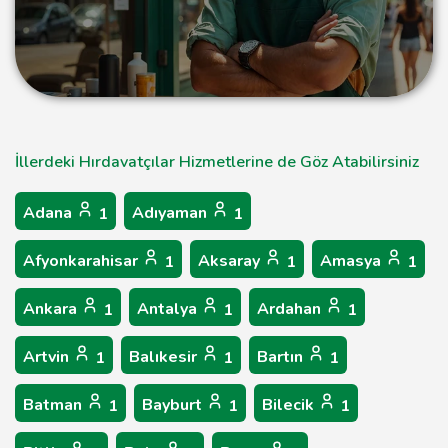
İllerdeki Hırdavatçılar Hizmetlerine de Göz Atabilirsiniz
Adana
Adıyaman
1
1
Afyonkarahisar
Aksaray
Amasya
1
1
1
Ankara
Antalya
Ardahan
1
1
1
Artvin
Balıkesir
Bartın
1
1
1
Batman
Bayburt
Bilecik
1
1
1