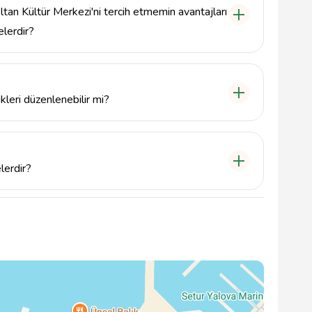
ltan Kültür Merkezi'ni tercih etmemin avantajları
elerdir?
zel dekorasyon seçenekleri ve profesyonel hizmet
ından biridir. Hem kapalı hem de açık alan
 için buradayız.
kleri düzenlenebilir mi?
nlar için dış mekan etkinlikleri de
imiz hakkında daha fazla bilgi almak için bizimle
elerdir?
için 5349487780 numaralı telefondan arayabilir veya
lova Merkez/Yalova adresine gelebilirsiniz.