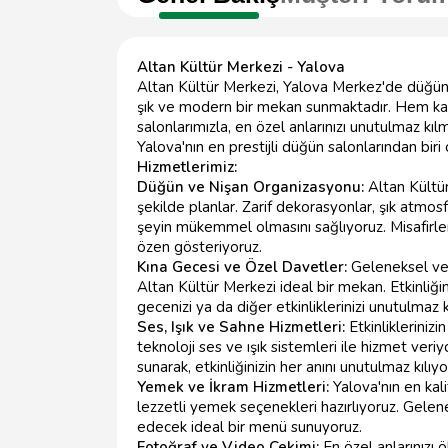
Altan Kültür Merkezi - Yalova
Altan Kültür Merkezi, Yalova Merkez'de düğünler,
şık ve modern bir mekan sunmaktadır. Hem ka
salonlarımızla, en özel anlarınızı unutulmaz kıl
Yalova'nın en prestijli düğün salonlarından biri o
Hizmetlerimiz:
Düğün ve Nişan Organizasyonu:
Altan Kültür
şekilde planlar. Zarif dekorasyonlar, şık atmo
şeyin mükemmel olmasını sağlıyoruz. Misafirle
özen gösteriyoruz.
Kına Gecesi ve Özel Davetler:
Geleneksel vey
Altan Kültür Merkezi ideal bir mekan. Etkinliğin
gecenizi ya da diğer etkinliklerinizi unutulmaz k
Ses, Işık ve Sahne Hizmetleri:
Etkinlikleriniz
teknoloji ses ve ışık sistemleri ile hizmet veri
sunarak, etkinliğinizin her anını unutulmaz kılıyo
Yemek ve İkram Hizmetleri:
Yalova'nın en kali
lezzetli yemek seçenekleri hazırlıyoruz. Gelen
edecek ideal bir menü sunuyoruz.
Fotoğraf ve Video Çekimi:
En özel anlarınızı 