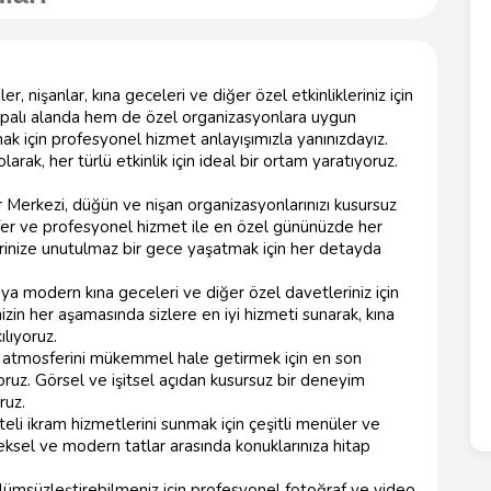
 nişanlar, kına geceleri ve diğer özel etkinlikleriniz için
palı alanda hem de özel organizasyonlara uygun
mak için profesyonel hizmet anlayışımızla yanınızdayız.
larak, her türlü etkinlik için ideal bir ortam yaratıyoruz.
 Merkezi, düğün ve nişan organizasyonlarınızı kusursuz
sfer ve profesyonel hizmet ile en özel gününüzde her
rinize unutulmaz bir gece yaşatmak için her detayda
a modern kına geceleri ve diğer özel davetleriniz için
izin her aşamasında sizlere en iyi hizmeti sunarak, kına
ılıyoruz.
in atmosferini mükemmel hale getirmek için en son
yoruz. Görsel ve işitsel açıdan kusursuz bir deneyim
ruz.
teli ikram hizmetlerini sunmak için çeşitli menüler ve
eksel ve modern tatlar arasında konuklarınıza hitap
ölümsüzleştirebilmeniz için profesyonel fotoğraf ve video