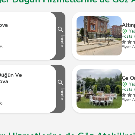
ova
Altın
Ya
Posta 
İncele
 ₺
Fiyat A
 Düğün Ve
Çe O
lova
Ya
Posta 
İncele
Fiyat A
 ₺