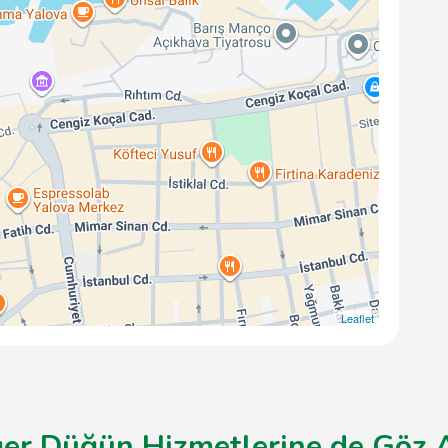
Leaflet
ğer Düğün Hizmetlerine de Göz At