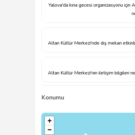
Yalova'da kına gecesi organizasyonu için A
n
Altan Kültür Merkezi, kına geceleri için ö
anlayışı ile Yalova'nın en prestijli mekanlar
seçeneklerimizle unutulmaz anlar yaşamanız
Altan Kültür Merkezi'nde dış mekan etkinli
Evet, Altan Kültür Merkezi, özel organizasyo
düzenleyebilmektedir. Dış mekan seçenekler
iletişime geçebilirsiniz.
Altan Kültür Merkezi'nin iletişim bilgileri n
Altan Kültür Merkezi ile iletişime geçmek 
Gazi Osman Paşa, Kış Sk. No:66/5, 77100 Ya
Konumu
+
−