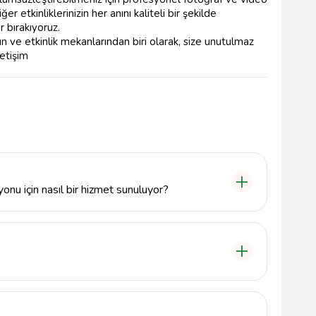
r etkinliklerinizin her anını kaliteli bir şekilde
r bırakıyoruz.
n ve etkinlik mekanlarından biri olarak, size unutulmaz
letişim
nu için nasıl bir hizmet sunuluyor?
ern ve şık bir ortamda düğün organizasyonları için
l ekibimiz, her aşamada size yardımcı olarak
 uygun kapalı alanlar sunmaktadır. Kapasitemiz,
, bu nedenle özel ihtiyaçlarınızı karşılamak için bizimle