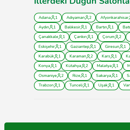
İllerdeki Düğün Salonla
Adana
1
Adıyaman
2
Afyonkarahisar
Aydın
1
Balıkesir
1
Bartın
1
Bat
Çanakkale
1
Çankırı
1
Çorum
2
Eskişehir
1
Gaziantep
1
Giresun
1
Karabük
1
Karaman
2
Kars
1
K
Konya
1
Kütahya
2
Malatya
1
M
Osmaniye
2
Rize
1
Sakarya
1
S
Trabzon
1
Tunceli
1
Uşak
1
Va