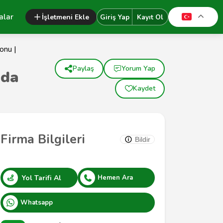
alar
İşletmeni Ekle
Giriş Yap
Kayıt Ol
onu |
Paylaş
Yorum Yap
ada
Kaydet
Firma Bilgileri
Bildir
Yol Tarifi Al
Hemen Ara
Whatsapp