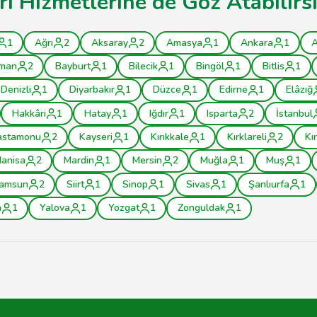
rı Hizmetlerine de Göz Atabilirs
1
Ağrı
2
Aksaray
2
Amasya
1
Ankara
1
A
man
2
Bayburt
1
Bilecik
1
Bingöl
1
Bitlis
1
Denizli
1
Diyarbakır
1
Düzce
1
Edirne
1
Elâzığ
Hakkâri
1
Hatay
1
Iğdır
1
Isparta
2
İstanbul
astamonu
2
Kayseri
1
Kırıkkale
1
Kırklareli
2
Kı
anisa
2
Mardin
1
Mersin
2
Muğla
1
Muş
1
amsun
2
Siirt
1
Sinop
1
Sivas
1
Şanlıurfa
1
n
1
Yalova
1
Yozgat
1
Zonguldak
1