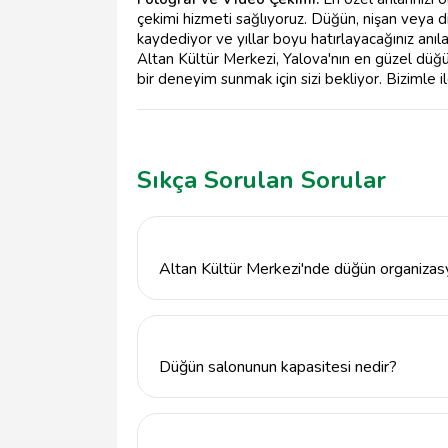
çekimi hizmeti sağlıyoruz. Düğün, nişan veya diğe
kaydediyor ve yıllar boyu hatırlayacağınız anıla
Altan Kültür Merkezi, Yalova'nın en güzel düğü
bir deneyim sunmak için sizi bekliyor. Bizimle i
Sıkça Sorulan Sorular
Altan Kültür Merkezi'nde düğün organizasyo
Altan Kültür Merkezi, Yalova Merkez'de mod
kapsamlı hizmetler sunmaktadır. Profesyone
unutulmaz bir deneyim yaşamanızı sağlar.
Düğün salonunun kapasitesi nedir?
Altan Kültür Merkezi, farklı etkinlikler için
etkinliğin türüne göre değişiklik gösterebilir
iletişime geçebilirsiniz.