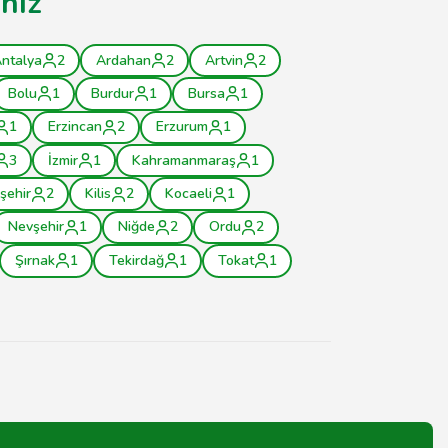
iniz
ntalya
2
Ardahan
2
Artvin
2
Bolu
1
Burdur
1
Bursa
1
1
Erzincan
2
Erzurum
1
3
İzmir
1
Kahramanmaraş
1
rşehir
2
Kilis
2
Kocaeli
1
Nevşehir
1
Niğde
2
Ordu
2
Şırnak
1
Tekirdağ
1
Tokat
1