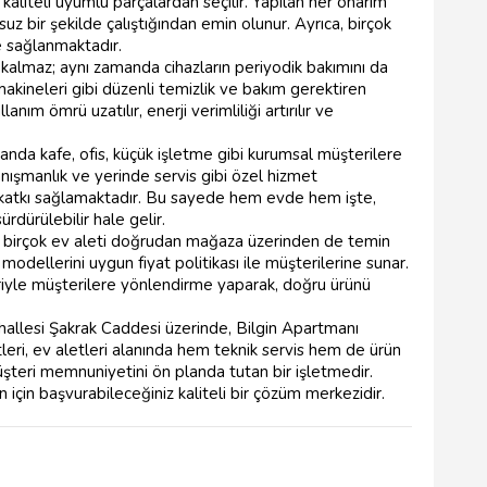
 kaliteli uyumlu parçalardan seçilir. Yapılan her onarım
suz bir şekilde çalıştığından emin olunur. Ayrıca, birçok
e sağlanmaktadır.
ı kalmaz; aynı zamanda cihazların periyodik bakımını da
 makineleri gibi düzenli temizlik ve bakım gerektiren
nım ömrü uzatılır, enerji verimliliği artırılır ve
manda kafe, ofis, küçük işletme gibi kurumsal müşterilere
nışmanlık ve yerinde servis gibi özel hizmet
ına katkı sağlamaktadır. Bu sayede hem evde hem işte,
rdürülebilir hale gelir.
n birçok ev aleti doğrudan mağaza üzerinden de temin
li modellerini uygun fiyat politikası ile müşterilerine sunar.
riyle müşterilere yönlendirme yaparak, doğru ürünü
hallesi Şakrak Caddesi üzerinde, Bilgin Apartmanı
ri, ev aletleri alanında hem teknik servis hem de ürün
şteri memnuniyetini ön planda tutan bir işletmedir.
 için başvurabileceğiniz kaliteli bir çözüm merkezidir.