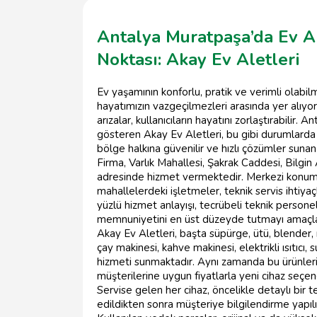
Antalya Muratpaşa’da Ev Al
Noktası: Akay Ev Aletleri
Ev yaşamının konforlu, pratik ve verimli olabilm
hayatımızın vazgeçilmezleri arasında yer alıyo
arızalar, kullanıcıların hayatını zorlaştırabilir.
gösteren Akay Ev Aletleri, bu gibi durumlard
bölge halkına güvenilir ve hızlı çözümler sunan
Firma, Varlık Mahallesi, Şakrak Caddesi, Bil
adresinde hizmet vermektedir. Merkezi konumu
mahallelerdeki işletmeler, teknik servis ihtiya
yüzlü hizmet anlayışı, tecrübeli teknik persone
memnuniyetini en üst düzeyde tutmayı amaçl
Akay Ev Aletleri, başta süpürge, ütü, blender, 
çay makinesi, kahve makinesi, elektrikli ısıtıcı,
hizmeti sunmaktadır. Aynı zamanda bu ürünlerin
müşterilerine uygun fiyatlarla yeni cihaz seçen
Servise gelen her cihaz, öncelikle detaylı bir te
edildikten sonra müşteriye bilgilendirme yapılır