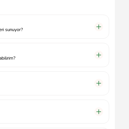
eri sunuyor?
çesinde robot süpürge servisi başta olmak üzere
unmaktadır.
abilirim?
sterseniz, 242 244 82 58 numaralı telefondan bizimle
esi Varlık Mahallesi, Şakrak Cd. Bilgin Apt No:37/B
nik servis hizmetleri belirli bir garanti süresi