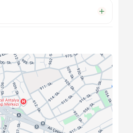
işime geçebilirsiniz.
ri satışı da yapmaktayız. Ürünlerimiz hakkında bilgi