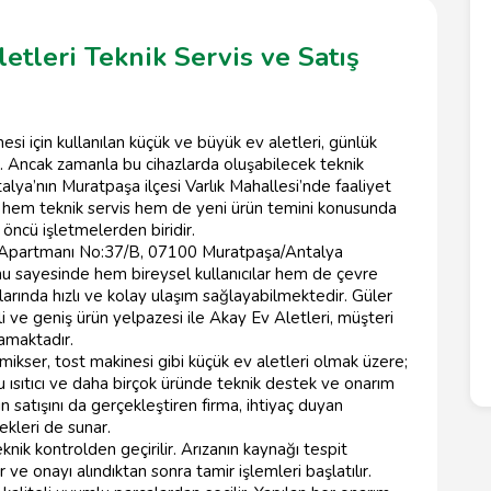
etleri Teknik Servis ve Satış
esi için kullanılan küçük ve büyük ev aletleri, günlük
r. Ancak zamanla bu cihazlarda oluşabilecek teknik
 Antalya’nın Muratpaşa ilçesi Varlık Mahallesi’nde faaliyet
a hem teknik servis hem de yeni ürün temini konusunda
 öncü işletmelerden biridir.
gin Apartmanı No:37/B, 07100 Muratpaşa/Antalya
 sayesinde hem bireysel kullanıcılar hem de çevre
çlarında hızlı ve kolay ulaşım sağlayabilmektedir. Güler
li ve geniş ürün yelpazesi ile Akay Ev Aletleri, müşteri
amaktadır.
mikser, tost makinesi gibi küçük ev aletleri olmak üzere;
 su ısıtıcı ve daha birçok üründe teknik destek ve onarım
 satışını da gerçekleştiren firma, ihtiyaç duyan
ekleri de sunar.
knik kontrolden geçirilir. Arızanın kaynağı tespit
 ve onayı alındıktan sonra tamir işlemleri başlatılır.