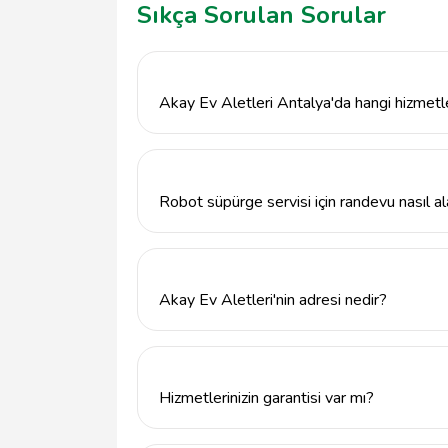
Sıkça Sorulan Sorular
Akay Ev Aletleri Antalya'da hangi hizmetl
Akay Ev Aletleri, Antalya'nın Muratpaşa il
çeşitli ev aletleri teknik servis hizmetleri s
Robot süpürge servisi için randevu nasıl al
Robot süpürge servisi için randevu almak i
iletişime geçebilirsiniz.
Akay Ev Aletleri'nin adresi nedir?
Akay Ev Aletleri, Antalya'nın Muratpaşa ilç
adresinde bulunmaktadır.
Hizmetlerinizin garantisi var mı?
Evet, Akay Ev Aletleri olarak sunduğumuz tek