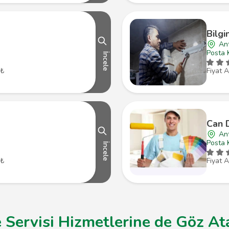
Bilgi
An
Posta 
İncele
 ₺
Fiyat A
Can 
An
Posta 
İncele
 ₺
Fiyat A
 Servisi Hizmetlerine de Göz Ata