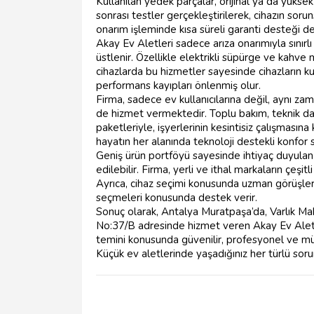
Kullanılan yedek parçalar, orijinal ya da yüksek
sonrası testler gerçekleştirilerek, cihazın sorun
onarım işleminde kısa süreli garanti desteği d
Akay Ev Aletleri sadece arıza onarımıyla sınırl
üstlenir. Özellikle elektrikli süpürge ve kahve
cihazlarda bu hizmetler sayesinde cihazların kulla
performans kayıpları önlenmiş olur.
Firma, sadece ev kullanıcılarına değil, aynı za
de hizmet vermektedir. Toplu bakım, teknik da
paketleriyle, işyerlerinin kesintisiz çalışmas
hayatın her alanında teknoloji destekli konfor sü
Geniş ürün portföyü sayesinde ihtiyaç duyula
edilebilir. Firma, yerli ve ithal markaların çeşit
Ayrıca, cihaz seçimi konusunda uzman görüşle
seçmeleri konusunda destek verir.
Sonuç olarak, Antalya Muratpaşa’da, Varlık Ma
No:37/B adresinde hizmet veren Akay Ev Aletle
temini konusunda güvenilir, profesyonel ve mü
Küçük ev aletlerinde yaşadığınız her türlü sorun