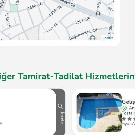
Leaflet
ğer Tamirat-Tadilat Hizmetlerin
Geli
An
Posta 
İncele
 ₺
Fiyat A