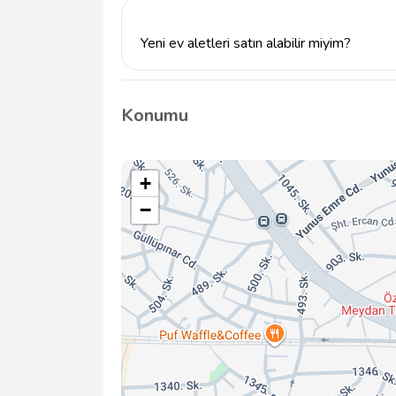
kapsamındadır. Detaylı bilgi için bizimle ilet
Yeni ev aletleri satın alabilir miyim?
Evet, Akay Ev Aletleri olarak yeni ev aletle
almak için bizimle iletişime geçebilirsiniz.
Konumu
+
−