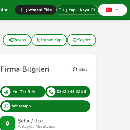
alar
İşletmeni Ekle
Giriş Yap
Kayıt Ol
Paylaş
Yorum Yap
Kaydet
Firma Bilgileri
Bildir
Yol Tarifi Al
0242 244 82 58
Whatsapp
Şehir / İlçe
Antalya / Muratpaşa