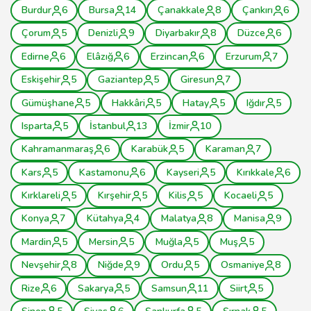
Burdur
6
Bursa
14
Çanakkale
8
Çankırı
6
Çorum
5
Denizli
9
Diyarbakır
8
Düzce
6
Edirne
6
Elâzığ
6
Erzincan
6
Erzurum
7
Eskişehir
5
Gaziantep
5
Giresun
7
Gümüşhane
5
Hakkâri
5
Hatay
5
Iğdır
5
Isparta
5
İstanbul
13
İzmir
10
Kahramanmaraş
6
Karabük
5
Karaman
7
Kars
5
Kastamonu
6
Kayseri
5
Kırıkkale
6
Kırklareli
5
Kırşehir
5
Kilis
5
Kocaeli
5
Konya
7
Kütahya
4
Malatya
8
Manisa
9
Mardin
5
Mersin
5
Muğla
5
Muş
5
Nevşehir
8
Niğde
9
Ordu
5
Osmaniye
8
Rize
6
Sakarya
5
Samsun
11
Siirt
5