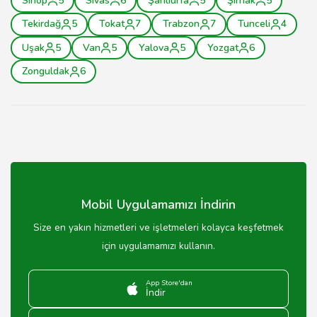
Sinop
5
Sivas
6
Şanlıurfa
5
Şırnak
5
Tekirdağ
5
Tokat
7
Trabzon
7
Tunceli
4
Uşak
5
Van
5
Yalova
5
Yozgat
6
Zonguldak
6
Mobil Uygulamamızı İndirin
Size en yakın hizmetleri ve işletmeleri kolayca keşfetmek
için uygulamamızı kullanın.
App Store'dan
İndir