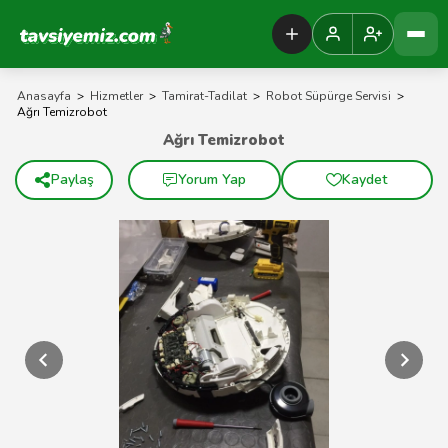
Tavsiyemiz Anasayfa
Anasayfa
>
Hizmetler
>
Tamirat-Tadilat
>
Robot Süpürge Servisi
>
Ağrı Temizrobot
Ağrı Temizrobot
Paylaş
Yorum Yap
Kaydet