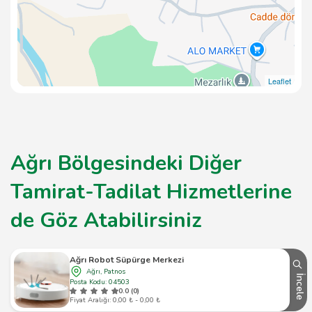
Leaflet
Ağrı Bölgesindeki Diğer
Tamirat-Tadilat Hizmetlerine
de Göz Atabilirsiniz
Ağrı Robot Süpürge Merkezi
Ağrı, Patnos
İncele
Posta Kodu: 04503
0.0 (0)
Fiyat Aralığı: 0,00 ₺ - 0,00 ₺