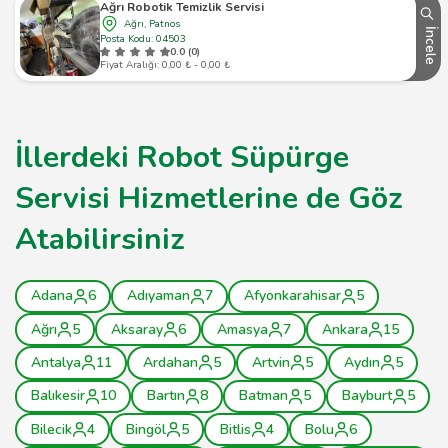
Ağrı Robotik Temizlik Servisi
Ağrı, Patnos
İncele
Posta Kodu: 04503
0.0 (0)
Fiyat Aralığı: 0,00 ₺ - 0,00 ₺
İllerdeki Robot Süpürge
Servisi Hizmetlerine de Göz
Atabilirsiniz
Adana
6
Adıyaman
7
Afyonkarahisar
5
Ağrı
5
Aksaray
6
Amasya
7
Ankara
15
Antalya
11
Ardahan
5
Artvin
5
Aydın
5
Balıkesir
10
Bartın
8
Batman
5
Bayburt
5
Bilecik
4
Bingöl
5
Bitlis
4
Bolu
6