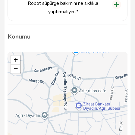
Robot süpürge bakımını ne sıklıkla
çözümler üretmekteyiz.
yaptırmalıyım?
Robot süpürge bakımını, kullanım sıklığına bağlı
olarak her 3-6 ayda bir yaptırmanız önerilir. Bu,
Konumu
cihazın performansını artırır ve ömrünü uzatır.
+
−