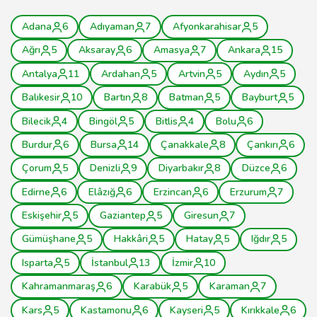
Adana
6
Adıyaman
7
Afyonkarahisar
5
Ağrı
5
Aksaray
6
Amasya
7
Ankara
15
Antalya
11
Ardahan
5
Artvin
5
Aydın
5
Balıkesir
10
Bartın
8
Batman
5
Bayburt
5
Bilecik
4
Bingöl
5
Bitlis
4
Bolu
6
Burdur
6
Bursa
14
Çanakkale
8
Çankırı
6
Çorum
5
Denizli
9
Diyarbakır
8
Düzce
6
Edirne
6
Elâzığ
6
Erzincan
6
Erzurum
7
Eskişehir
5
Gaziantep
5
Giresun
7
Gümüşhane
5
Hakkâri
5
Hatay
5
Iğdır
5
Isparta
5
İstanbul
13
İzmir
10
Kahramanmaraş
6
Karabük
5
Karaman
7
Kars
5
Kastamonu
6
Kayseri
5
Kırıkkale
6