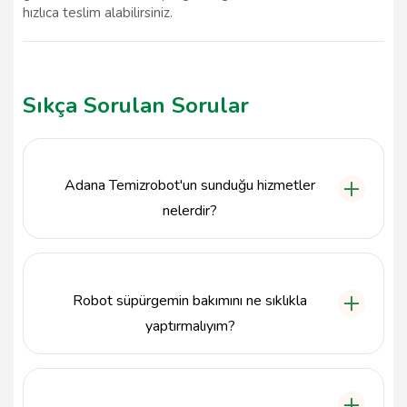
hızlıca teslim alabilirsiniz.
Sıkça Sorulan Sorular
Adana Temizrobot'un sunduğu hizmetler
nelerdir?
Adana Temizrobot, robot süpürge bakım ve onarım
hizmetleri sunmaktadır. Ekran, motor, batarya,
sensör ve yazılım sorunları gibi çeşitli arızalar için
Robot süpürgemin bakımını ne sıklıkla
profesyonel çözümler sağlamaktadır.
yaptırmalıyım?
Robot süpürgenizin bakımını en az yılda bir kez
yaptırmanız önerilir. Ancak, kullanım sıklığına bağlı
olarak bu süre kısalabilir. Temizlik performansındaki