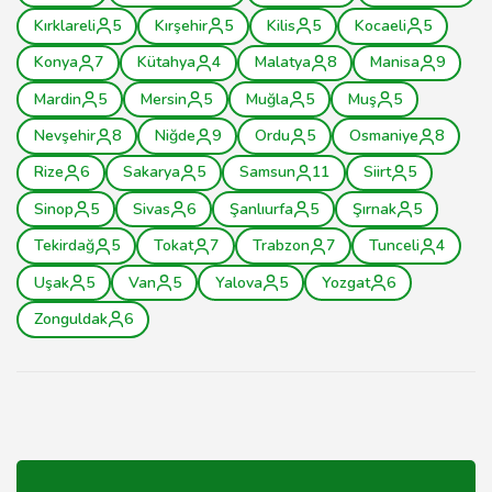
Kırklareli
5
Kırşehir
5
Kilis
5
Kocaeli
5
Konya
7
Kütahya
4
Malatya
8
Manisa
9
Mardin
5
Mersin
5
Muğla
5
Muş
5
Nevşehir
8
Niğde
9
Ordu
5
Osmaniye
8
Rize
6
Sakarya
5
Samsun
11
Siirt
5
Sinop
5
Sivas
6
Şanlıurfa
5
Şırnak
5
Tekirdağ
5
Tokat
7
Trabzon
7
Tunceli
4
Uşak
5
Van
5
Yalova
5
Yozgat
6
Zonguldak
6