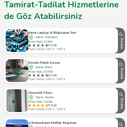
Tamirat-Tadilat Hizmetlerine
de Göz Atabilirsiniz
Adana Laptop & Bilgisayar Servisi
Adana, Tufanbeyli
İncele
Posta Kodu: 01642
0.0 (0)
Fiyat Aralığı: 0,00 ₺ - 0,00 ₺
Kombi Petek Kozan
Adana, Kozan
İncele
Posta Kodu: 01555
0.0 (0)
Fiyat Aralığı: 0,00 ₺ - 0,00 ₺
Güvenlik Filesi
Adana, Seyhan
İncele
Posta Kodu: 01040
5.0 (2)
Fiyat Aralığı: 0,00 ₺ - 0,00 ₺
Era Endüstriyel Mutfak Ekipmanları