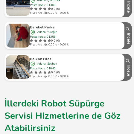
Adana, Çukurova
İncele
Posta Kodu: 01360
0.0 (0)
Fiyat Aralığı: 0,00 ₺ - 0,00 ₺
Bereket Parke
Adana, Yüreğir
İncele
Posta Kodu: 01358
0.0 (0)
Fiyat Aralığı: 0,00 ₺ - 0,00 ₺
Balkon Filesi
Adana, Seyhan
İncele
Posta Kodu: 01040
0.0 (0)
Fiyat Aralığı: 0,00 ₺ - 0,00 ₺
İllerdeki Robot Süpürge
Servisi Hizmetlerine de Göz
Atabilirsiniz