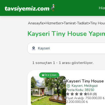
Tavsiyemiz Anasayfa
Hiz
Anasayfa
>
Hizmetler
>
Tamirat-Tadilat
>
Tiny Hou
Kayseri Tiny House Yapı
Şehir seçin
1 sonuçtan 1 - 1 arası gösteriliyor.
Öne Çıkan
Kayseri Tiny House
Kayseri, Melikgazi
Posta Kodu: 38150
0.0 (0)
Fiyat Aralığı: 750.000,00 ₺
2.200.000,00 ₺