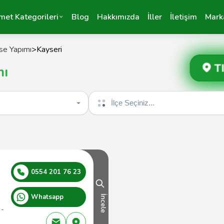
met Kategorileri
Blog
Hakkımızda
İller
İletişim
Mark
se Yapımı
>
Kayseri
T
mı
İlçe seçin
0554 201 76 23
Whatsapp
İncele
 -