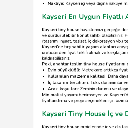
Nakliye:
Kayseri içi veya dışına nakliye ma
Kayseri En Uygun Fiyatlı
Kayseri tiny house
hayallerinizi gerçeğe dö
ve
sürdürülebilir konut
sahibi olabilirsiniz. 
(tasarım, inşaat, tesisat, iç dekorasyon vb.) t
Kayseri
'de
taşınabilir yaşam alanları
arayış
üreticilerden fiyat teklifi almak ve karşılaştı
kaldırabilirsiniz.
Peki, anahtar teslim tiny house fiyatlarını 
Evin büyüklüğü:
Metrekare arttıkça fiyat 
Kullanılan malzeme kalitesi:
Daha dayan
İç tasarım tercihleri:
Lüks donanımlar ve ö
Arazi koşulları:
Zeminin durumu ve ulaşım z
Minimalist
yaşamı benimseyen ve
Kayseri
'
fiyatlandırma ve proje seçenekleri için bizimle
Kayseri Tiny House İç ve 
Kayseri tiny house
projelerinde iç ve dış tas