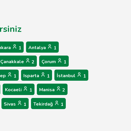
rsiniz
nkara
Antalya
1
1
Çanakkale
Çorum
2
1
tep
Isparta
İstanbul
1
1
1
Kocaeli
Manisa
1
2
Sivas
Tekirdağ
1
1