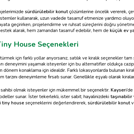
ojelerimizde
sürdürülebilir konut
çözümlerine öncelik vererek, çev
istemler kullanarak, uzun vadede tasarruf etmenize yardımcı oluyo
ayata geçirirken, projelendirme ve ruhsat süreçlerini doğru yönetme
destek alarak, hem zamandan tasarruf edebilir, hem de
küçük ev y
 Tiny House Seçenekleri
rmek için farklı yollar arıyorsanız, satılık ve kiralık seçenekler tam 
rı
deneyimini yaşamak isteyenler için bu alternatifler oldukça cazip
n dönem konaklama için idealdir. Farklı lokasyonlarda bulunan kira
 tarzını deneyimleme fırsatı sunar. Genellikle eşyalı olarak kira
n sahibi olmak isteyenler için mükemmel bir seçenektir.
Kayseri
’de
deller sunar. İster tekerlekli, ister sabit; hayalinizdeki
taşınabilir
i tiny house
seçeneklerini değerlendirerek,
sürdürülebilir konut
v