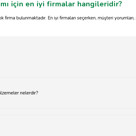
mı için en iyi firmalar hangileridir?
firma bulunmaktadır. En iyi firmaları seçerken, müşteri yorumları, p
alzemeler nelerdir?
şap, prefabrik malzemeler ve yalıtım malzemeleri tercih edilmekted