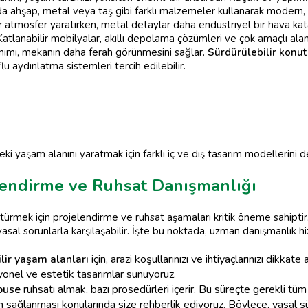
a ahşap, metal veya taş gibi farklı malzemeler kullanarak modern,
ir atmosfer yaratırken, metal detaylar daha endüstriyel bir hava kat
Katlanabilir mobilyalar, akıllı depolama çözümleri ve çok amaçlı alan
llanımı, mekanın daha ferah görünmesini sağlar.
Sürdürülebilir konut
 aydınlatma sistemleri tercih edilebilir.
eki yaşam alanını yaratmak için farklı iç ve dış tasarım modellerini de
lendirme ve Ruhsat Danışmanlığı
ürmek için projelendirme ve ruhsat aşamaları kritik öneme sahiptir.
sal sorunlarla karşılaşabilir. İşte bu noktada, uzman danışmanlık h
ilir yaşam alanları
için, arazi koşullarınızı ve ihtiyaçlarınızı dikkate
yonel ve estetik tasarımlar sunuyoruz.
ouse
ruhsatı almak, bazı prosedürleri içerir. Bu süreçte gerekli tüm
n sağlanması konularında size rehberlik ediyoruz. Böylece, yasal sü