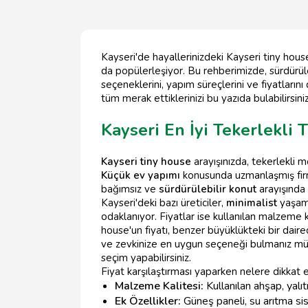
Kayseri'de hayallerinizdeki Kayseri tiny hous
da popülerleşiyor. Bu rehberimizde, sürdürüle
seçeneklerini, yapım süreçlerini ve fiyatları
tüm merak ettiklerinizi bu yazıda bulabilirsiniz
Kayseri En İyi Tekerlekli T
Kayseri tiny house
arayışınızda, tekerlekli m
Küçük ev yapımı
konusunda uzmanlaşmış firma
bağımsız ve
sürdürülebilir konut
arayışında o
Kayseri'deki bazı üreticiler,
minimalist
yaşam 
odaklanıyor. Fiyatlar ise kullanılan malzeme k
house'un fiyatı, benzer büyüklükteki bir dair
ve zevkinize en uygun seçeneği bulmanız mümkü
seçim yapabilirsiniz.
Fiyat karşılaştırması yaparken nelere dikkat 
Malzeme Kalitesi:
Kullanılan ahşap, yalı
Ek Özellikler:
Güneş paneli, su arıtma sist