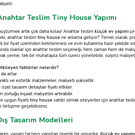
liyeti.
 Anahtar Teslim Tiny House Yapımı
nüştürmek artık çok daha kolay! Anahtar teslim
küçük ev yapımı
pr
Peki, anahtar teslim
tiny house
ne anlama geliyor? Temel olarak, pr
ek bir fiyat üzerinden belirlenmesi ve evin kullanıma hazır şekilde si
ında olanlar için anahtar teslim seçeneği, hem zaman hem de maliye
rmak yerine, tek bir muhatapla tüm süreci yönetebilir, sürpriz maliyet
etkileyen faktörler nelerdir?
da artar.
ıklı ve estetik malzemeler, maliyeti yükseltir.
zel tasarım detayları fiyatı etkiler.
orluğu inşaat maliyetini artırabilir.
de uygun fiyatlı
tiny house
sahibi olmak isteyenler için anahtar tesl
 iletişime geçebilirsiniz.
Dış Tasarım Modelleri
arım, yaşam tarzınızı yansıtan önemli bir unsurdur.
Küçük ev yapımı