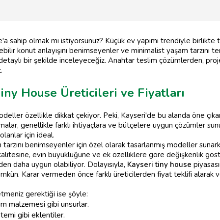
e'a sahip olmak mı istiyorsunuz? Küçük ev yapımı trendiyle birlikte 
bilir konut anlayışını benimseyenler ve minimalist yaşam tarzını terc
nı detaylı bir şekilde inceleyeceğiz. Anahtar teslim çözümlerden, pr
.
iny House Üreticileri ve Fiyatları
odeller özellikle dikkat çekiyor. Peki, Kayseri'de bu alanda öne çıka
lar, genellikle farklı ihtiyaçlara ve bütçelere uygun çözümler su
lanlar için ideal.
tarzını benimseyenler için özel olarak tasarlanmış modeller sunark
alitesine, evin büyüklüğüne ve ek özelliklere göre değişkenlik göste
eden daha uygun olabiliyor. Dolayısıyla,
Kayseri tiny house
piyasası
n. Karar vermeden önce farklı üreticilerden fiyat teklifi alarak ve r
etmeniz gerektiği ise şöyle:
tım malzemesi gibi unsurlar.
emi gibi eklentiler.