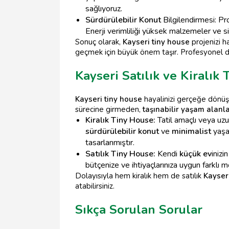
sağlıyoruz.
Sürdürülebilir Konut
Bilgilendirmesi: Pr
Enerji verimliliği yüksek malzemeler ve s
Sonuç olarak,
Kayseri tiny house
projenizi h
geçmek için büyük önem taşır. Profesyonel 
Kayseri Satılık ve Kiralık
Kayseri tiny house
hayalinizi gerçeğe dönüştü
sürecine girmeden,
taşınabilir yaşam alanla
Kiralık Tiny House:
Tatil amaçlı veya uzu
sürdürülebilir konut
ve
minimalist
yaşam
tasarlanmıştır.
Satılık Tiny House:
Kendi
küçük ev
inizi
bütçenize ve ihtiyaçlarınıza uygun farklı mo
Dolayısıyla hem kiralık hem de satılık
Kayser
atabilirsiniz.
Sıkça Sorulan Sorular