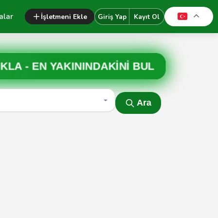
alar
İşletmeni Ekle
Giriş Yap
Kayıt Ol
IKLA -
EN YAKININDAKİNİ BUL
Ara