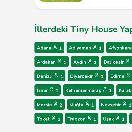
İllerdeki Tiny House Ya
Adana
Adıyaman
Afyonkara
1
1
Ardahan
Aydın
Balıkesir
1
1
Denizli
Diyarbakır
Edirne
1
1
İzmir
Kahramanmaraş
Kara
1
1
Mersin
Muğla
Nevşehir
2
1
1
Tokat
Trabzon
Uşak
1
1
1