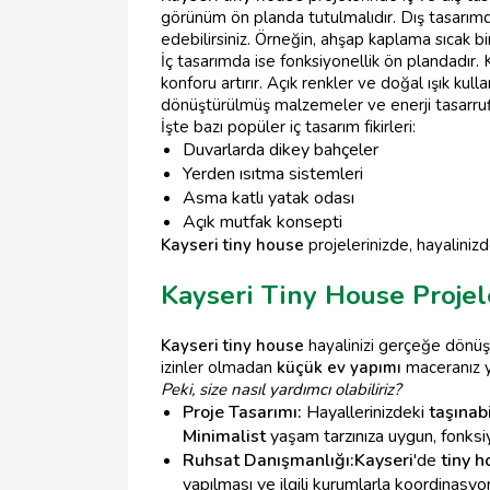
görünüm ön planda tutulmalıdır. Dış tasarımd
edebilirsiniz. Örneğin, ahşap kaplama sıcak b
İç tasarımda ise fonksiyonellik ön plandadır. 
konforu artırır. Açık renkler ve doğal ışık ku
dönüştürülmüş malzemeler ve enerji tasarruflu
İşte bazı popüler iç tasarım fikirleri:
Duvarlarda dikey bahçeler
Yerden ısıtma sistemleri
Asma katlı yatak odası
Açık mutfak konsepti
Kayseri tiny house
projelerinizde, hayalinizd
Kayseri Tiny House Proje
Kayseri tiny house
hayalinizi gerçeğe dönüşt
izinler olmadan
küçük ev yapımı
maceranız ya
Peki, size nasıl yardımcı olabiliriz?
Proje Tasarımı:
Hayallerinizdeki
taşınab
Minimalist
yaşam tarzınıza uygun, fonksi
Ruhsat Danışmanlığı:
Kayseri
'de
tiny h
yapılması ve ilgili kurumlarla koordinasyo