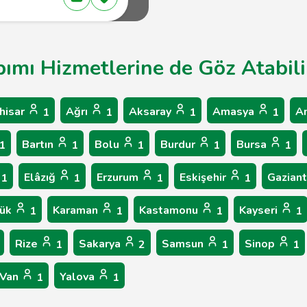
pımı Hizmetlerine de Göz Atabili
hisar
Ağrı
Aksaray
Amasya
A
1
1
1
1
Bartın
Bolu
Burdur
Bursa
1
1
1
1
1
Elâzığ
Erzurum
Eskişehir
Gazian
1
1
1
1
bük
Karaman
Kastamonu
Kayseri
1
1
1
1
Rize
Sakarya
Samsun
Sinop
1
2
1
1
Van
Yalova
1
1