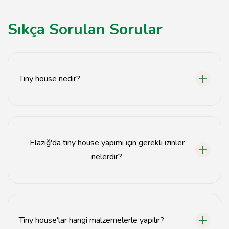
Sıkça Sorulan Sorular
Tiny house nedir?
Tiny house, küçük ve genellikle mobil olan minimalist
yaşam alanlarıdır.
Elazığ'da tiny house yapımı için gerekli izinler
nelerdir?
Elazığ'da tiny house yapımı için yerel belediyeden
inşaat izni almanız gerekmektedir.
Tiny house'lar hangi malzemelerle yapılır?