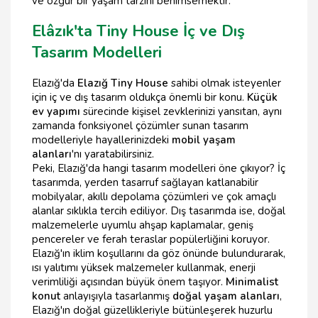
ve özgür bir yaşam tarzını benimsemektir.
Elâzık'ta Tiny House İç ve Dış
Tasarım Modelleri
Elazığ'da
Elazığ Tiny House
sahibi olmak isteyenler
için iç ve dış tasarım oldukça önemli bir konu.
Küçük
ev yapımı
sürecinde kişisel zevklerinizi yansıtan, aynı
zamanda fonksiyonel çözümler sunan tasarım
modelleriyle hayallerinizdeki
mobil yaşam
alanları
'nı yaratabilirsiniz.
Peki, Elazığ'da hangi tasarım modelleri öne çıkıyor? İç
tasarımda, yerden tasarruf sağlayan katlanabilir
mobilyalar, akıllı depolama çözümleri ve çok amaçlı
alanlar sıklıkla tercih ediliyor. Dış tasarımda ise, doğal
malzemelerle uyumlu ahşap kaplamalar, geniş
pencereler ve ferah teraslar popülerliğini koruyor.
Elazığ'ın iklim koşullarını da göz önünde bulundurarak,
ısı yalıtımı yüksek malzemeler kullanmak, enerji
verimliliği açısından büyük önem taşıyor.
Minimalist
konut
anlayışıyla tasarlanmış
doğal yaşam alanları
,
Elazığ'ın doğal güzellikleriyle bütünleşerek huzurlu