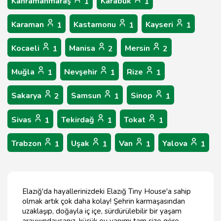
Kahramanmaraş
Karabük
1
1
Karaman
Kastamonu
Kayseri
1
1
1
Kocaeli
Manisa
Mersin
1
2
2
Muğla
Nevşehir
Rize
1
1
1
Sakarya
Samsun
Sinop
2
1
1
Sivas
Tekirdağ
Tokat
1
1
1
Trabzon
Uşak
Van
Yalova
1
1
1
1
Elazığ'da hayallerinizdeki Elazığ Tiny House'a sahip
olmak artık çok daha kolay! Şehrin karmaşasından
uzaklaşıp, doğayla iç içe, sürdürülebilir bir yaşam
arayışındaysanız, küçük ev yapımı tam size göre