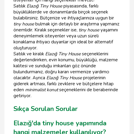
isteyenler için hangi seçenekler mevcut?
Satılık
Elazığ Tiny House
piyasasında, farklı
büyüklüklerde ve donanımlarda birçok seçenek
bulabilirsiniz. Bütçenize ve ihtiyaçlarınıza uygun bir
tiny house
bulmak için detaylı bir araştırma yapmanız
önemlidir. Kiralık seçenekler ise,
tiny house
yaşamını
deneyimlemek isteyenler veya uzun süreli
konaklama ihtiyacı duyanlar için ideal bir alternatif
oluşturuyor.
Satılık ve kiralık
Elazığ Tiny House
seçeneklerini
değerlendirirken, evin konumu, büyüklüğü, malzeme
kalitesi ve sunduğu imkanları göz önünde
bulundurmanız, doğru kararı vermenize yardımcı
olacaktır. Ayrıca
Elazığ Tiny House
projelerinin
giderek artması, farklı zevklere ve bütçelere hitap
eden
minimalist konut
seçeneklerini de beraberinde
getiriyor.
Sıkça Sorulan Sorular
Elazığ'da tiny house yapımında
hangi malzemeler kullanılıyor?