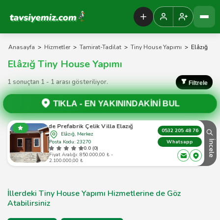
Tavsiyemiz Anasayfa
Anasayfa
>
Hizmetler
>
Tamirat-Tadilat
>
Tiny House Yapımı
>
Elâzığ
Elâzığ Tiny House Yapımı
1 sonuçtan 1 - 1 arası gösteriliyor.
Filtrele
TIKLA -
EN YAKININDAKİNİ BUL
Hanzade Prefabrik Çelik Villa Elazığ Ev Fiyatları
0532 205 48 76
Elâzığ, Merkez
Posta Kodu: 23270
İncele
Whatsapp
0.0 (0)
Fiyat Aralığı: 850.000,00 ₺ -
2.100.000,00 ₺
İllerdeki Tiny House Yapımı Hizmetlerine de Göz
Atabilirsiniz