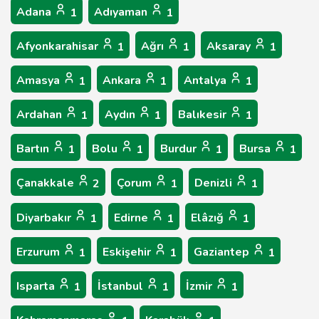
Adana
Adıyaman
1
1
Afyonkarahisar
Ağrı
Aksaray
1
1
1
Amasya
Ankara
Antalya
1
1
1
Ardahan
Aydın
Balıkesir
1
1
1
Bartın
Bolu
Burdur
Bursa
1
1
1
1
Çanakkale
Çorum
Denizli
2
1
1
Diyarbakır
Edirne
Elâzığ
1
1
1
Erzurum
Eskişehir
Gaziantep
1
1
1
Isparta
İstanbul
İzmir
1
1
1