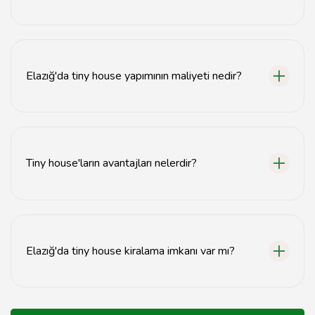
Tiny house'lar genellikle ahşap, metal ve geri
dönüştürülmüş malzemelerle inşa edilir.
Elazığ'da tiny house yapımının maliyeti nedir?
Tiny house yapım maliyeti, kullanılan malzemelere ve
tasarıma bağlı olarak değişiklik göstermektedir.
Tiny house'ların avantajları nelerdir?
Tiny house'lar düşük maliyet, enerji verimliliği ve
minimalist yaşam tarzı sunar.
Elazığ'da tiny house kiralama imkanı var mı?
Evet, Elazığ'da bazı işletmeler tiny house kiralama
hizmeti sunmaktadır.