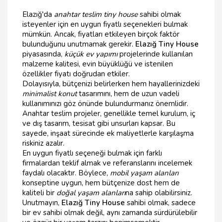
Elazığ'da
anahtar teslim tiny house
sahibi olmak
isteyenler için en uygun fiyatlı seçenekleri bulmak
mümkün. Ancak, fiyatları etkileyen birçok faktör
bulunduğunu unutmamak gerekir.
Elazığ Tiny House
piyasasında,
küçük ev yapımı
projelerinde kullanılan
malzeme kalitesi, evin büyüklüğü ve istenilen
özellikler fiyatı doğrudan etkiler.
Dolayısıyla, bütçenizi belirlerken hem hayallerinizdeki
minimalist konut
tasarımını, hem de uzun vadeli
kullanımınızı göz önünde bulundurmanız önemlidir.
Anahtar teslim projeler, genellikle temel kurulum, iç
ve dış tasarım, tesisat gibi unsurları kapsar. Bu
sayede, inşaat sürecinde ek maliyetlerle karşılaşma
riskiniz azalır.
En uygun fiyatlı seçeneği bulmak için farklı
firmalardan teklif almak ve referanslarını incelemek
faydalı olacaktır. Böylece,
mobil yaşam alanları
konseptine uygun, hem bütçenize dost hem de
kaliteli bir
doğal yaşam alanları
na sahip olabilirsiniz.
Unutmayın,
Elazığ Tiny House
sahibi olmak, sadece
bir ev sahibi olmak değil, aynı zamanda sürdürülebilir