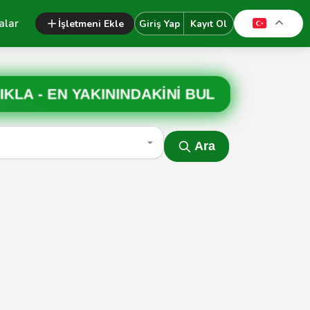
alar
İşletmeni Ekle
Giriş Yap
Kayıt Ol
IKLA -
EN YAKININDAKİNİ BUL
Ara