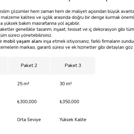
teslim çözümler hem zaman hem de maliyet açısından büyük avantaj
e, malzeme kalitesi ve işçilik arasında doğru bir denge kurmak önem
 yüksek bakım masraflarına yol açabilir.
ketler genellikle tasarım, inşaat, tesisat ve iç dekorasyon gibi tüm
üm süreci yönetebilirsiniz.
ir
mobil yaşam alanı
inşa etmek istiyorsanız, farklı firmaların sundu
lzemelerin markası, garanti süresi ve ek hizmetler gibi detayları g
Paket 2
Paket 3
25 m²
30 m²
₺300,000
₺350,000
Orta Seviye
Yüksek Kalite