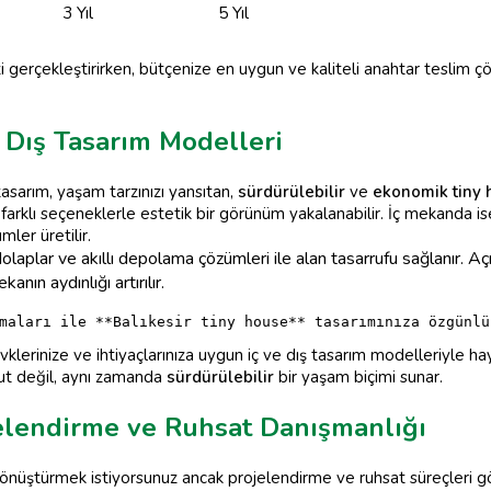
3 Yıl
5 Yıl
i gerçekleştirirken, bütçenize en uygun ve kaliteli anahtar teslim 
e Dış Tasarım Modelleri
tasarım, yaşam tarzınızı yansıtan,
sürdürülebilir
ve
ekonomik tiny
farklı seçeneklerle estetik bir görünüm yakalanabilir. İç mekanda i
ler üretilir.
aplar ve akıllı depolama çözümleri ile alan tasarrufu sağlanır. Aç
anın aydınlığı artırılır.
maları ile **Balıkesir tiny house** tasarımınıza özgünlü
evklerinize ve ihtiyaçlarınıza uygun iç ve dış tasarım modelleriyle 
nut değil, aynı zamanda
sürdürülebilir
bir yaşam biçimi sunar.
jelendirme ve Ruhsat Danışmanlığı
dönüştürmek istiyorsunuz ancak projelendirme ve ruhsat süreçleri