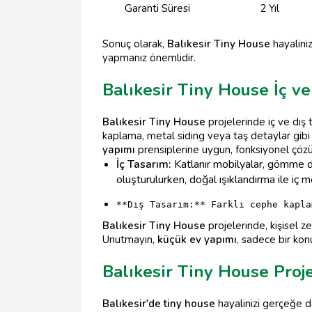
Garanti Süresi
2 Yıl
Sonuç olarak,
Balıkesir Tiny House
hayaliniz
yapmanız önemlidir.
Balıkesir Tiny House İç v
Balıkesir Tiny House
projelerinde iç ve dış 
kaplama, metal siding veya taş detaylar gibi 
yapımı
prensiplerine uygun, fonksiyonel çözüm
İç Tasarım:
Katlanır mobilyalar, gömme dol
oluşturulurken, doğal ışıklandırma ile iç mek
**Dış Tasarım:** Farklı cephe kapla
Balıkesir Tiny House
projelerinde, kişisel z
Unutmayın,
küçük ev yapımı
, sadece bir ko
Balıkesir Tiny House Pro
Balıkesir'de tiny house
hayalinizi gerçeğe 