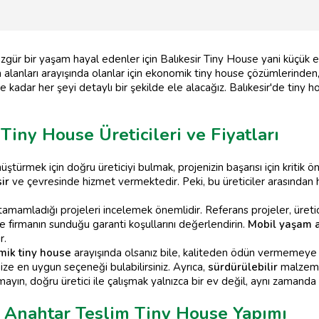
e özgür bir yaşam hayal edenler için Balıkesir Tiny House yani küçü
alanları arayışında olanlar için ekonomik tiny house çözümlerinden,
re kadar her şeyi detaylı bir şekilde ele alacağız. Balıkesir'de tiny 
 Tiny House Üreticileri ve Fiyatları
ştürmek için doğru üreticiyi bulmak, projenizin başarısı için kritik ö
ir
ve çevresinde hizmet vermektedir. Peki, bu üreticiler arasından h
mamladığı projeleri incelemek önemlidir. Referans projeler, üreticini
ve firmanın sunduğu garanti koşullarını değerlendirin.
Mobil yaşam a
r.
ik tiny house
arayışında olsanız bile, kaliteden ödün vermemeye öze
ize en uygun seçeneği bulabilirsiniz. Ayrıca,
sürdürülebilir
malzemel
ayın, doğru üretici ile çalışmak yalnızca bir ev değil, aynı zamanda b
ı Anahtar Teslim Tiny House Yapımı