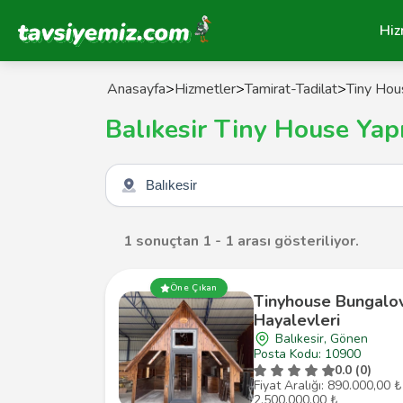
Tavsiyemiz Anasayfa
Hiz
Anasayfa
>
Hizmetler
>
Tamirat-Tadilat
>
Tiny Hou
Balıkesir Tiny House Yap
Şehir seçin
1 sonuçtan 1 - 1 arası gösteriliyor.
Öne Çıkan
Tinyhouse Bungalo
Hayalevleri
Balıkesir, Gönen
Posta Kodu: 10900
0.0 (0)
Fiyat Aralığı: 890.000,00 ₺
2.500.000,00 ₺