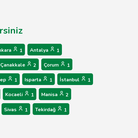
rsiniz
nkara
Antalya
1
1
Çanakkale
Çorum
2
1
tep
Isparta
İstanbul
1
1
1
Kocaeli
Manisa
1
2
Sivas
Tekirdağ
1
1