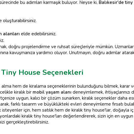
sürecinde bu adımları karmaşık buluyor. Neyse ki,
Balıkesir'de tin
 oluşturabilirsiniz.
 alanları
elde edebilirsiniz.
iz.
mak, doğru projelendirme ve ruhsat süreçleriyle mümkün. Uzmanlar
lanına kavuşmanıza yardımcı oluyor. Unutmayın, doğru adımlar atar
ık Tiny House Seçenekleri
 alma hem de kiralama seçeneklerinin bulunduğunu bilmek, karar verm
likle kiralık bir
mobil yaşam alanı
deneyimlemek, ihtiyaçlarınızı da
ütçenize uygun, kalıcı bir çözüm sunarken, kiralık seçenekler daha esn
arak, farklı tasarım ve büyüklükteki evleri deneyimleme fırsatı bulabi
teyenler için, hem satılık hem de kiralık tiny house'lar, doğayla iç iç
nlardaki kiralık tiny house'ları değerlendirerek, sizin için en uygun 
zi gerçekleştirebilirsiniz.