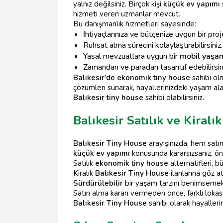
yalnız değilsiniz. Birçok kişi
küçük ev yapımı
hizmeti veren uzmanlar mevcut.
Bu danışmanlık hizmetleri sayesinde:
İhtiyaçlarınıza ve bütçenize uygun bir proje
Ruhsat alma sürecini kolaylaştırabilirsiniz.
Yasal mevzuatlara uygun bir
mobil yaşam
Zamandan ve paradan tasarruf edebilirsin
Balıkesir'de ekonomik tiny house
sahibi ol
çözümleri sunarak, hayallerinizdeki yaşam a
Balıkesir tiny house
sahibi olabilirsiniz.
Balıkesir Satılık ve Kiral
Balıkesir Tiny House
arayışınızda, hem satın
küçük ev yapımı
konusunda kararsızsanız, önce
Satılık
ekonomik tiny house
alternatifleri, b
Kiralık
Balıkesir Tiny House
ilanlarına göz at
Sürdürülebilir
bir yaşam tarzını benimsemek is
Satın alma kararı vermeden önce, farklı lokasyo
Balıkesir Tiny House
sahibi olarak hayallerini