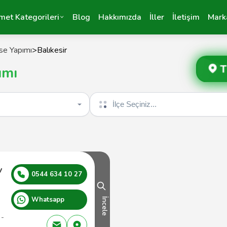
met Kategorileri
Blog
Hakkımızda
İller
İletişim
Mark
se Yapımı
>
Balıkesir
T
ımı
İlçe seçin
v
0544 634 10 27
Whatsapp
İncele
 -