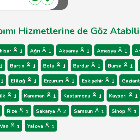
pımı Hizmetlerine de Göz Atabili
hisar
Ağrı
Aksaray
Amasya
A
1
1
1
1
Bartın
Bolu
Burdur
Bursa
1
1
1
1
1
Elâzığ
Erzurum
Eskişehir
Gazian
1
1
1
1
bük
Karaman
Kastamonu
Kayseri
1
1
1
1
Rize
Sakarya
Samsun
Sinop
1
2
1
1
Van
Yalova
1
1