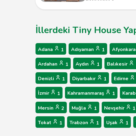
İllerdeki Tiny House Ya
Adana
Adıyaman
Afyonkara
1
1
Ardahan
Aydın
Balıkesir
1
1
Denizli
Diyarbakır
Edirne
1
1
İzmir
Kahramanmaraş
Kara
1
1
Mersin
Muğla
Nevşehir
2
1
1
Tokat
Trabzon
Uşak
1
1
1