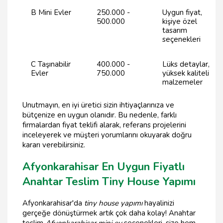
B Mini Evler
250.000 -
Uygun fiyat,
500.000
kişiye özel
tasarım
seçenekleri
C Taşınabilir
400.000 -
Lüks detaylar,
Evler
750.000
yüksek kaliteli
malzemeler
Unutmayın, en iyi üretici sizin ihtiyaçlarınıza ve
bütçenize en uygun olanıdır. Bu nedenle, farklı
firmalardan fiyat teklifi alarak, referans projelerini
inceleyerek ve müşteri yorumlarını okuyarak doğru
kararı verebilirsiniz.
Afyonkarahisar En Uygun Fiyatlı
Anahtar Teslim Tiny House Yapımı
Afyonkarahisar'da
tiny house yapımı
hayalinizi
gerçeğe dönüştürmek artık çok daha kolay! Anahtar
teslim
Afyonkarahisar mini ev
seçenekleri, size hem