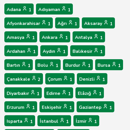
Adana
Adıyaman
1
1
Afyonkarahisar
Ağrı
Aksaray
1
1
1
Amasya
Ankara
Antalya
1
1
1
Ardahan
Aydın
Balıkesir
1
1
1
Bartın
Bolu
Burdur
Bursa
1
1
1
1
Çanakkale
Çorum
Denizli
2
1
1
Diyarbakır
Edirne
Elâzığ
1
1
1
Erzurum
Eskişehir
Gaziantep
1
1
1
Isparta
İstanbul
İzmir
1
1
1