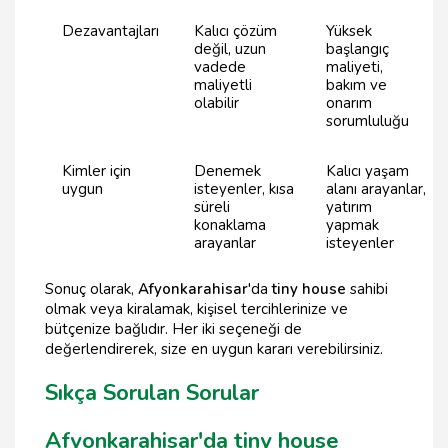
Dezavantajları
Kalıcı çözüm
Yüksek
değil, uzun
başlangıç
vadede
maliyeti,
maliyetli
bakım ve
olabilir
onarım
sorumluluğu
Kimler için
Denemek
Kalıcı yaşam
uygun
isteyenler, kısa
alanı arayanlar,
süreli
yatırım
konaklama
yapmak
arayanlar
isteyenler
Sonuç olarak,
Afyonkarahisar
'da
tiny house
sahibi
olmak veya kiralamak, kişisel tercihlerinize ve
bütçenize bağlıdır. Her iki seçeneği de
değerlendirerek, size en uygun kararı verebilirsiniz.
Sıkça Sorulan Sorular
Afyonkarahisar'da tiny house