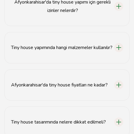
Afyonkarahisar'da tiny house yapımı için gerekli
izinler nelerdir?
Tiny house yapımı için yerel belediyeden inşaat ruhsatı
almanız gerekmektedir.
Tiny house yapımında hangi malzemeler kullanılır?
Genellikle ahşap, metal ve prefabrik malzemeler
kullanılmaktadır.
Afyonkarahisar'da tiny house fiyatları ne kadar?
Fiyatlar, kullanılan malzemelere ve tasarıma göre
değişiklik göstermektedir, ortalama 100.000 TL'den
başlamaktadır.
Tiny house tasarımında nelere dikkat edilmeli?