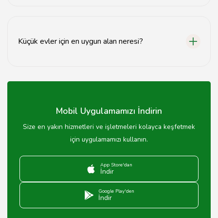
Fonksiyonel alan kullanımı, enerji verimliliği ve estetik
tasarım unsurlarına dikkat edilmelidir.
Küçük evler için en uygun alan neresi?
Küçük evler için doğal alanlar, bahçe veya kırsal
bölgeler en uygun yerlerdir.
Mobil Uygulamamızı İndirin
Size en yakın hizmetleri ve işletmeleri kolayca keşfetmek
için uygulamamızı kullanın.
App Store'dan
İndir
Google Play'den
İndir