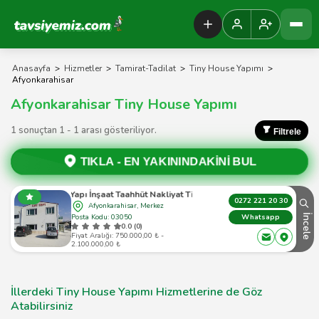
Tavsiyemiz Anasayfa
Anasayfa
>
Hizmetler
>
Tamirat-Tadilat
>
Tiny House Yapımı
>
Afyonkarahisar
Afyonkarahisar Tiny House Yapımı
1 sonuçtan 1 - 1 arası gösteriliyor.
Filtrele
TIKLA -
EN YAKININDAKİNİ BUL
Say Yapı İnşaat Taahhüt Nakliyat Tic.ltd.şti.
0272 221 20 30
Afyonkarahisar, Merkez
Posta Kodu: 03050
İncele
Whatsapp
0.0 (0)
Fiyat Aralığı: 750.000,00 ₺ -
2.100.000,00 ₺
İllerdeki Tiny House Yapımı Hizmetlerine de Göz
Atabilirsiniz