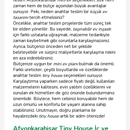
zaman hem de bütçe açısından büyük avantajlar
sunuyor. Peki, neden anahtar teslim bir
küçük ev
tasarımı
tercih etmelisiniz?
Öncelikle, anahtar teslim projelerde tüm süreç tek
bir elden yönetilir. Bu sayede,
taşınabilir ev inşaatı
için farklı ustalarla uğraşmak, malzeme tedarikiyle
zaman kaybetmek gibi sorunlarla karşılaşmazsınız.
Ayrıca, bütçenizi önceden net bir şekilde
belirleyebilir ve sürpriz maliyetlerle karşılaşma riskini
en aza indirebilirsiniz.
Bütçenize uygun bir
mini ev planı
bulmak da önemli.
Farklı üreticiler, çeşitli boyutlarda ve özelliklerde
anahtar teslim
tiny house
seçenekleri sunuyor.
Karşılaştırma yaparken sadece fiyatı değil, kullanılan
malzemelerin kalitesini, evin yalıtım özelliklerini ve
sunulan ek hizmetleri de göz önünde bulundurmanız
önemlidir. Böylece, hem cebinizi koruyabilir hem de
uzun ömürlü ve konforlu bir yaşam alanına sahip
olabilirsiniz. Unutmayın, doğru planlama ile
hayalinizdeki
tiny house
artık bir adım ötenizde!
Afyonkarahisar Tiny House İç ve