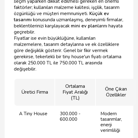
seçim yaparken dikkat edilmesi gereken en önemli
faktörler; kullanılan malzeme kalitesi, işçilik, tasarım
özgünlüğü ve müşteri memnuniyeti.
Küçük ev
tasarımı
konusunda uzmanlaşmış, deneyimli firmalar,
beklentilerinizi karşılayacak
mini ev plan
larını hayata
geçirebilir.
Fiyatlar ise evin büyüklüğüne, kullanılan
malzemelere, tasarım detaylarına ve ek özelliklere
göre değişiklik gösterir. Genel bir fikir vermek
gerekirse, tekerlekli bir tiny house'un fiyatı ortalama
olarak 250.000 TL ile 750.000 TL arasında
değişebilir.
Ortalama
Öne Çıkan
Üretici Firma
Fiyat Aralığı
Özellikler
(TL)
A Tiny House
300.000 -
Modern
600.000
tasarımlar,
enerji
verimliliği