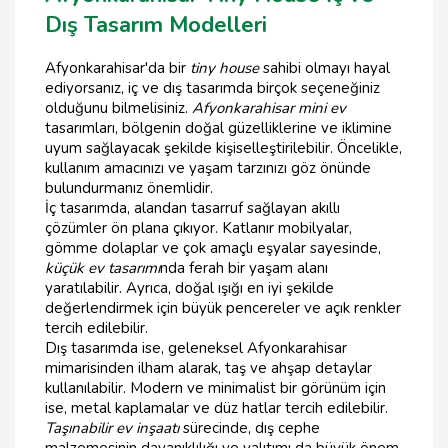
Dış Tasarım Modelleri
Afyonkarahisar'da bir
tiny house
sahibi olmayı hayal
ediyorsanız, iç ve dış tasarımda birçok seçeneğiniz
olduğunu bilmelisiniz.
Afyonkarahisar mini ev
tasarımları, bölgenin doğal güzelliklerine ve iklimine
uyum sağlayacak şekilde kişiselleştirilebilir. Öncelikle,
kullanım amacınızı ve yaşam tarzınızı göz önünde
bulundurmanız önemlidir.
İç tasarımda, alandan tasarruf sağlayan akıllı
çözümler ön plana çıkıyor. Katlanır mobilyalar,
gömme dolaplar ve çok amaçlı eşyalar sayesinde,
küçük ev tasarımı
nda ferah bir yaşam alanı
yaratılabilir. Ayrıca, doğal ışığı en iyi şekilde
değerlendirmek için büyük pencereler ve açık renkler
tercih edilebilir.
Dış tasarımda ise, geleneksel Afyonkarahisar
mimarisinden ilham alarak, taş ve ahşap detaylar
kullanılabilir. Modern ve minimalist bir görünüm için
ise, metal kaplamalar ve düz hatlar tercih edilebilir.
Taşınabilir ev inşaatı
sürecinde, dış cephe