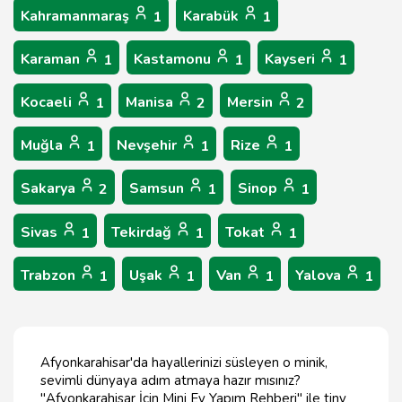
Kahramanmaraş
Karabük
1
1
Karaman
Kastamonu
Kayseri
1
1
1
Kocaeli
Manisa
Mersin
1
2
2
Muğla
Nevşehir
Rize
1
1
1
Sakarya
Samsun
Sinop
2
1
1
Sivas
Tekirdağ
Tokat
1
1
1
Trabzon
Uşak
Van
Yalova
1
1
1
1
Afyonkarahisar'da hayallerinizi süsleyen o minik,
sevimli dünyaya adım atmaya hazır mısınız?
"Afyonkarahisar İçin Mini Ev Yapım Rehberi" ile tiny