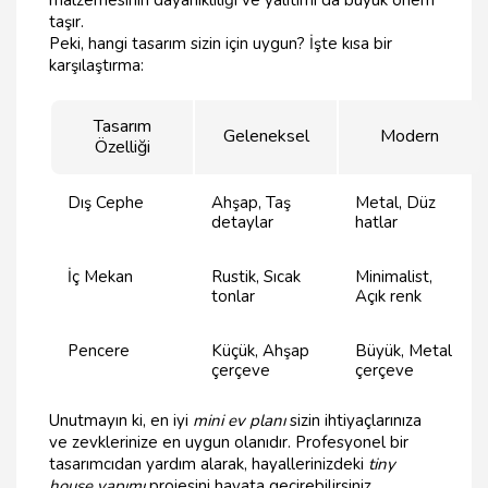
malzemesinin dayanıklılığı ve yalıtımı da büyük önem
taşır.
Peki, hangi tasarım sizin için uygun? İşte kısa bir
karşılaştırma:
Tasarım
Geleneksel
Modern
Özelliği
Dış Cephe
Ahşap, Taş
Metal, Düz
detaylar
hatlar
İç Mekan
Rustik, Sıcak
Minimalist,
tonlar
Açık renk
Pencere
Küçük, Ahşap
Büyük, Metal
çerçeve
çerçeve
Unutmayın ki, en iyi
mini ev planı
sizin ihtiyaçlarınıza
ve zevklerinize en uygun olanıdır. Profesyonel bir
tasarımcıdan yardım alarak, hayallerinizdeki
tiny
house yapımı
projesini hayata geçirebilirsiniz.