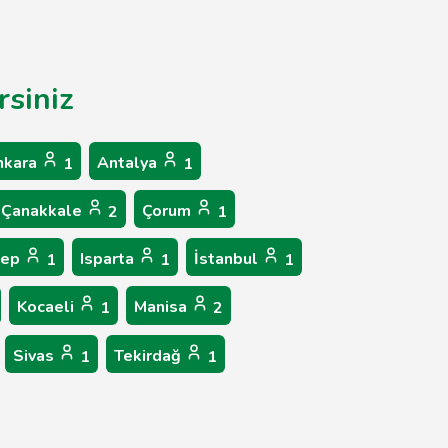
rsiniz
nkara
Antalya
1
1
Çanakkale
Çorum
2
1
tep
Isparta
İstanbul
1
1
1
Kocaeli
Manisa
1
2
Sivas
Tekirdağ
1
1