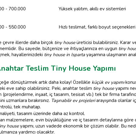
00 - 700.000
Yüksek yalıtım, akıllı ev sistemleri
00 - 550.000
Hızlı teslimat, farklı boyut seçenekleri
e çevre illerde daha birçok
tiny house
üreticisi bulabilirsiniz. Karar 
önemlidir. Bu sayede, bütçenize ve ihtiyaçlarınıza en uygun
tiny hou
çmek, hayallerinizdeki
tiny house in Isparta
yaşamına ulaşmanın anaht
Anahtar Teslim Tiny House Yapımı
rçeğe dönüştürmek artık daha kolay! Özellikle
küçük ev yapımı
konus
i eve sahip olabilirsiniz. Peki, anahtar teslim
tiny house
yapımı ned
(projelendirme, inşaat, iç tasarım, tesisat vb.) tek bir firma tarafın
sini uzmanlara bırakırsınız.
Taşınabilir ev projeleri
arayışında olanlar iç
ntrolü, tek muhatap.
liyeti, tasarım üzerinde daha az kontrol.
ılan malzemelere, evin büyüklüğüne ve iç tasarım detaylarına göre d
iny house
yapımı, uzun vadede ekonomik bir çözüm olabilir. Bu nedenl
lmanıza yardımcı olacaktır.