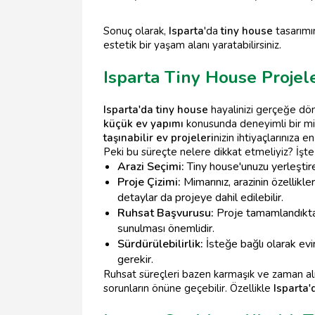
Sonuç olarak,
Isparta
'da
tiny house
tasarımı
estetik bir yaşam alanı yaratabilirsiniz.
Isparta Tiny House Proje
Isparta'da tiny house
hayalinizi gerçeğe dön
küçük ev yapımı
konusunda deneyimli bir mi
taşınabilir ev projeleri
nizin ihtiyaçlarınıza 
Peki bu süreçte nelere dikkat etmeliyiz? İşte
Arazi Seçimi:
Tiny house'unuzu yerleştirec
Proje Çizimi:
Mimarınız, arazinin özellikl
detaylar da projeye dahil edilebilir.
Ruhsat Başvurusu:
Proje tamamlandıktan 
sunulması önemlidir.
Sürdürülebilirlik:
İsteğe bağlı olarak evi
gerekir.
Ruhsat süreçleri bazen karmaşık ve zaman alıc
sorunların önüne geçebilir. Özellikle
Isparta'