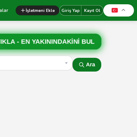
alar
İşletmeni Ekle
Giriş Yap
Kayıt Ol
IKLA -
EN YAKININDAKİNİ BUL
Ara