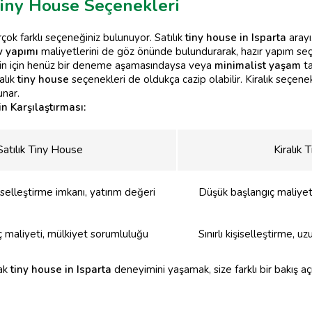
 Tiny House Seçenekleri
rçok farklı seçeneğiniz bulunuyor. Satılık
tiny house in Isparta
arayı
v yapımı
maliyetlerini de göz önünde bulundurarak, hazır yapım seçe
in için henüz bir deneme aşamasındaysa veya
minimalist yaşam
ta
alık
tiny house
seçenekleri de oldukça cazip olabilir. Kiralık seçen
unar.
n Karşılaştırması:
Satılık Tiny House
Kiralık 
iselleştirme imkanı, yatırım değeri
Düşük başlangıç maliyet
 maliyeti, mülkiyet sorumluluğu
Sınırlı kişiselleştirme, 
rak
tiny house in Isparta
deneyimini yaşamak, size farklı bir bakış açıs