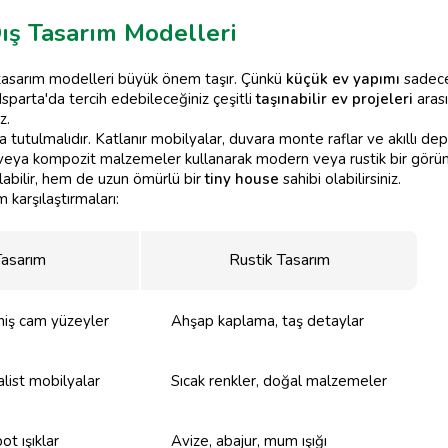
Dış Tasarım Modelleri
ş tasarım modelleri büyük önem taşır. Çünkü
küçük ev yapımı
sadece
Isparta'da tercih edebileceğiniz çeşitli
taşınabilir ev projeleri
aras
z.
a tutulmalıdır. Katlanır mobilyalar, duvara monte raflar ve akıllı d
l veya kompozit malzemeler kullanarak modern veya rustik bir görün
abilir, hem de uzun ömürlü bir
tiny house
sahibi olabilirsiniz.
m karşılaştırmaları:
asarım
Rustik Tasarım
niş cam yüzeyler
Ahşap kaplama, taş detaylar
alist mobilyalar
Sıcak renkler, doğal malzemeler
t ışıklar
Avize, abajur, mum ışığı