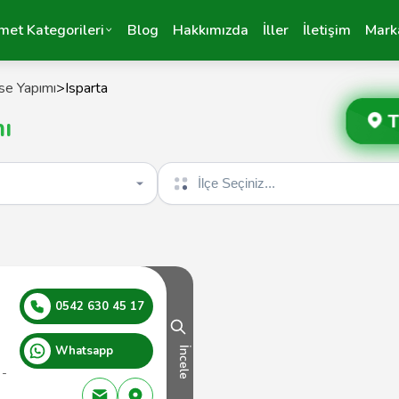
met Kategorileri
Blog
Hakkımızda
İller
İletişim
Mark
se Yapımı
>
Isparta
T
ı
İlçe seçin
0542 630 45 17
Whatsapp
İncele
 -