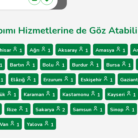
pımı Hizmetlerine de Göz Atabili
hisar
Ağrı
Aksaray
Amasya
A
1
1
1
1
Bartın
Bolu
Burdur
Bursa
1
1
1
1
1
Elâzığ
Erzurum
Eskişehir
Gazian
1
1
1
1
bük
Karaman
Kastamonu
Kayseri
1
1
1
1
Rize
Sakarya
Samsun
Sinop
1
2
1
1
Van
Yalova
1
1