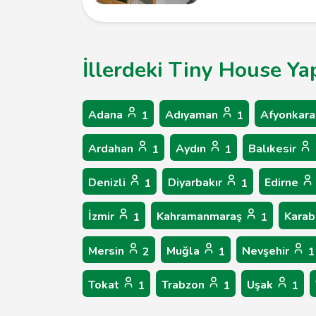
İllerdeki Tiny House Ya
Adana
Adıyaman
Afyonkara
1
1
Ardahan
Aydın
Balıkesir
1
1
Denizli
Diyarbakır
Edirne
1
1
İzmir
Kahramanmaraş
Kara
1
1
Mersin
Muğla
Nevşehir
2
1
1
Tokat
Trabzon
Uşak
1
1
1