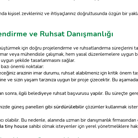
nda kişisel zevkleriniz ve ihtiyaçlarınız doğrultusunda özgün bir y
lendirme ve Ruhsat Danışmanlığı
üştürmek için doğru projelendirme ve ruhsatlandırma süreçlerini t
mar veya mühendisle çalışmak, hem yasal düzenlemelere uygun bir
en uygun şekilde tasarlanmasını sağlar.
 bazı önemli noktalar:
eğiniz arazinin imar durumu, ruhsat alabilmeniz için kritik önem taş
erine ve sizin yaşam tarzınıza uygun bir proje çizecektir. Bu aşamad
sonra, ilgili belediyeye ruhsat başvurusu yapılır. Bu süreçte gerek
nizde güneş panelleri gibi
sürdürülebilir
çözümler kullanmak isters
ı olabilir. Bu nedenle, alanında uzman bir danışmanlık firmasından de
da tiny house
sahibi olmak isteyenler için yerel yönetmeliklere hak