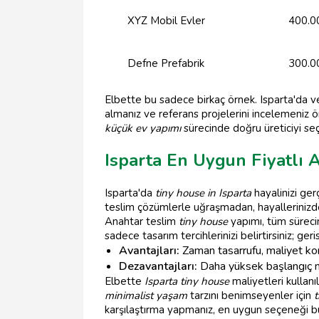
XYZ Mobil Evler
400.0
Defne Prefabrik
300.0
Elbette bu sadece birkaç örnek. Isparta'da v
almanız ve referans projelerini incelemeniz 
küçük ev yapımı
sürecinde doğru üreticiyi se
Isparta En Uygun Fiyatlı 
Isparta'da
tiny house in Isparta
hayalinizi ge
teslim çözümlerle uğraşmadan, hayallerinizdek
Anahtar teslim
tiny house
yapımı, tüm sürecin 
sadece tasarım tercihlerinizi belirtirsiniz; geri
Avantajları:
Zaman tasarrufu, maliyet ko
Dezavantajları:
Daha yüksek başlangıç ma
Elbette
Isparta tiny house
maliyetleri kullan
minimalist yaşam
tarzını benimseyenler için
t
karşılaştırma yapmanız, en uygun seçeneği bu