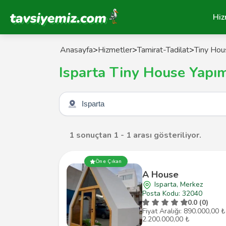
Tavsiyemiz Anasayfa
Hiz
Anasayfa
>
Hizmetler
>
Tamirat-Tadilat
>
Tiny Hou
Isparta Tiny House Yapım
Şehir seçin
1 sonuçtan 1 - 1 arası gösteriliyor.
Öne Çıkan
A House
Isparta, Merkez
Posta Kodu: 32040
0.0 (0)
Fiyat Aralığı: 890.000,00 ₺
2.200.000,00 ₺