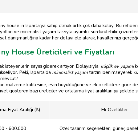
 tiny house in Isparta'ya sahip olmak artık çok daha kolay! Bu rehbe
n yolları ve minimalist yaşam tarzıyla uyumlu, sürdürülebilir çözümler
t danışmanlığına kadar her detayı ele alarak, hayallerinizi gerçe
iny House Üreticileri ve Fiyatları
k isteyenlerin sayısı giderek artıyor. Dolayısıyla,
küçük ev yapımı
k
kseliyor. Peki, Isparta'da
minimalist yaşam
tarzını benimseyerek
sü
r mevcut?
nılan malzeme kalitesine, evin büyüklüğüne ve ek özelliklere göre değ
et gösteren bazı üreticiler ve ortalama fiyat aralıkları şu şekilde sı
ma Fiyat Aralığı (₺)
Ek Özellikler
00 - 600.000
Özel tasarım seçenekleri, güneş pane