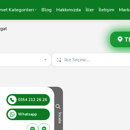
met Kategorileri
Blog
Hakkımızda
İller
İletişim
Mark
zgat
T
İlçe seçin
0354 212 26 26
Whatsapp
İncele