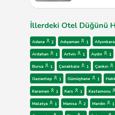
İllerdeki Otel Düğünü H
Adana
Adıyaman
Afyonkara
2
1
Ardahan
Artvin
Aydın
1
1
1
Bursa
Çanakkale
Çankırı
1
1
Gaziantep
Gümüşhane
Hakk
1
1
Karaman
Kars
Kastamonu
1
1
Malatya
Manisa
Mardin
1
2
1