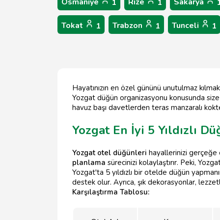
Osmaniye
Rize
Sakarya
1
1
Tokat
Trabzon
Tunceli
1
1
1
Hayatınızın en özel gününü unutulmaz kılmak 
Yozgat düğün organizasyonu konusunda size yol
havuz başı davetlerden teras manzaralı kokte
Yozgat En İyi 5 Yıldızlı Dü
Yozgat otel düğünleri
hayallerinizi gerçeğe 
planlama
sürecinizi kolaylaştırır. Peki, Yozga
Yozgat'ta 5 yıldızlı bir otelde düğün yapmanı
destek olur. Ayrıca, şık dekorasyonlar, lezzetl
Karşılaştırma Tablosu: