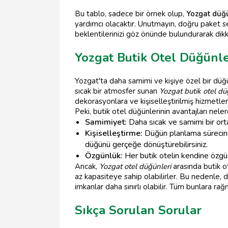
Bu tablo, sadece bir örnek olup,
Yozgat düğ
yardımcı olacaktır. Unutmayın, doğru paket seç
beklentilerinizi göz önünde bulundurarak dikka
Yozgat Butik Otel Düğünle
Yozgat'ta daha samimi ve kişiye özel bir düğün
sıcak bir atmosfer sunan
Yozgat butik otel dü
dekorasyonlara ve kişiselleştirilmiş hizmetler
Peki, butik otel düğünlerinin avantajları neler
Samimiyet:
Daha sıcak ve samimi bir ort
Kişiselleştirme:
Düğün planlama sürecind
düğünü gerçeğe dönüştürebilirsiniz.
Özgünlük:
Her butik otelin kendine özgü 
Ancak,
Yozgat otel düğünleri
arasında butik o
az kapasiteye sahip olabilirler. Bu nedenle, da
imkanlar daha sınırlı olabilir. Tüm bunlara ra
Sıkça Sorulan Sorular