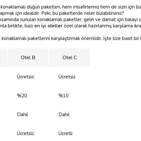
n konaklamalı düğün paketleri, hem misafirleriniz hem de sizin için 
pmak için idealdir. Peki, bu paketlerde neler bulabilirsiniz?
samında sunulan konaklamalı paketler, gelin ve damat için balayı odas
nla birlikte, bazı
en iyi oteller
özel olarak hazırlanmış karşılama ikra
 konaklamalı paketlerini karşılaştırmak önemlidir. İşte size basit bir 
Otel B
Otel C
Ücretsiz
Ücretsiz
%20
%10
Dahil
Dahil
Ücretsiz
Ücretli