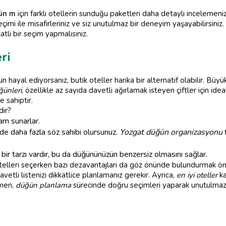
ün m
için farklı otellerin sunduğu paketleri daha detaylı incelemeni
imi ile misafirleriniz ve siz unutulmaz bir deneyim yaşayabilirsiniz
tli bir seçim yapmalısınız.
ri
 hayal ediyorsanız, butik oteller harika bir alternatif olabilir. Büyü
ğünleri
, özellikle az sayıda davetli ağırlamak isteyen çiftler için id
e sahiptir.
dir?
am sunarlar.
e daha fazla söz sahibi olursunuz.
Yozgat düğün organizasyonu
f
bir tarzı vardır, bu da düğününüzün benzersiz olmasını sağlar.
telleri seçerken bazı dezavantajları da göz önünde bulundurmak öne
vetli listenizi dikkatlice planlamanız gerekir. Ayrıca,
en iyi oteller
ka
ğmen,
düğün planlama
sürecinde doğru seçimleri yaparak unutulmaz