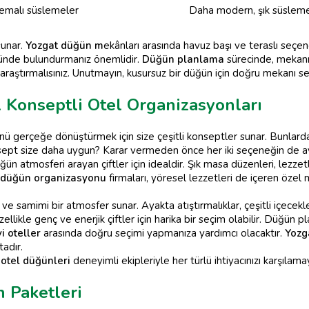
temalı süslemeler
Daha modern, şık süslem
sunar.
Yozgat düğün m
ekânları arasında havuz başı ve teraslı seçene
ünde bulundurmanız önemlidir.
Düğün planlama
sürecinde, mekanın
 araştırmalısınız. Unutmayın, kusursuz bir düğün için doğru mekanı 
 Konseptli Otel Organizasyonları
ünü gerçeğe dönüştürmek için size çeşitli konseptler sunar. Bunlar
nsept size daha uygun? Karar vermeden önce her iki seçeneğin de a
n atmosferi arayan çiftler için idealdir. Şık masa düzenleri, lezzetli
 düğün organizasyonu
firmaları, yöresel lezzetleri de içeren öze
 samimi bir atmosfer sunar. Ayakta atıştırmalıklar, çeşitli içecekl
ellikle genç ve enerjik çiftler için harika bir seçim olabilir. Düğün 
yi oteller
arasında doğru seçimi yapmanıza yardımcı olacaktır.
Yozg
adır.
 otel düğünleri
deneyimli ekipleriyle her türlü ihtiyacınızı karşılamay
 Paketleri