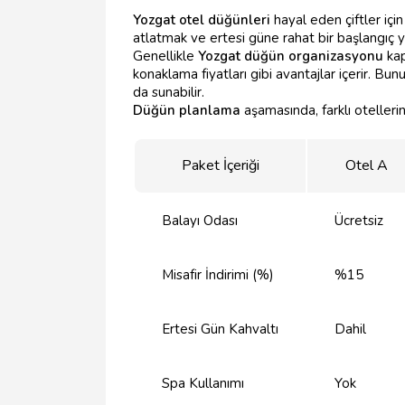
Yozgat otel düğünleri
hayal eden çiftler içi
atlatmak ve ertesi güne rahat bir başlangıç ya
Genellikle
Yozgat düğün organizasyonu
kap
konaklama fiyatları gibi avantajlar içerir. Bunu
da sunabilir.
Düğün planlama
aşamasında, farklı otellerin
Paket İçeriği
Otel A
Balayı Odası
Ücretsiz
Misafir İndirimi (%)
%15
Ertesi Gün Kahvaltı
Dahil
Spa Kullanımı
Yok