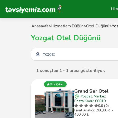
Tavsiyemiz Anasayfa
Hiz
Anasayfa
>
Hizmetler
>
Düğün
>
Otel Düğünü
>
Yo
Yozgat Otel Düğünü
Şehir seçin
1 sonuçtan 1 - 1 arası gösteriliyor.
Öne Çıkan
Grand Ser Otel
Yozgat, Merkez
Posta Kodu: 66010
0.0 (0)
Fiyat Aralığı: 200,00 ₺ -
400,00 ₺