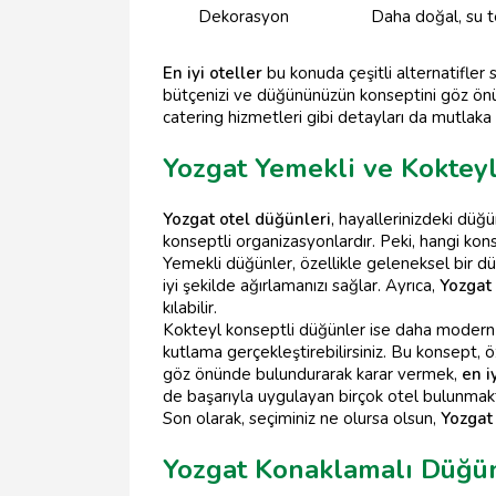
Dekorasyon
Daha doğal, su 
En iyi oteller
bu konuda çeşitli alternatifler 
bütçenizi ve düğününüzün konseptini göz ön
catering hizmetleri gibi detayları da mutlaka
Yozgat Yemekli ve Kokteyl
Yozgat otel düğünleri
, hayallerinizdeki düğ
konseptli organizasyonlardır. Peki, hangi ko
Yemekli düğünler, özellikle geleneksel bir düğü
iyi şekilde ağırlamanızı sağlar. Ayrıca,
Yozgat
kılabilir.
Kokteyl konseptli düğünler ise daha modern ve
kutlama gerçekleştirebilirsiniz. Bu konsept, öz
göz önünde bulundurarak karar vermek,
en i
de başarıyla uygulayan birçok otel bulunmakt
Son olarak, seçiminiz ne olursa olsun,
Yozgat
Yozgat Konaklamalı Düğün