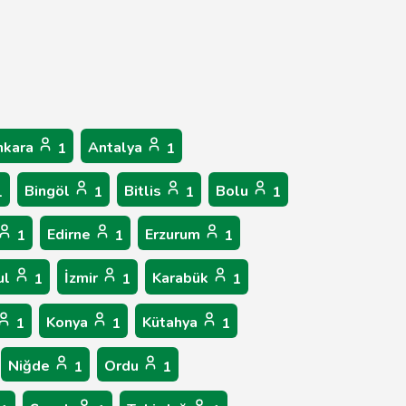
nkara
Antalya
1
1
Bingöl
Bitlis
Bolu
1
1
1
1
Edirne
Erzurum
1
1
1
ul
İzmir
Karabük
1
1
1
Konya
Kütahya
1
1
1
Niğde
Ordu
1
1