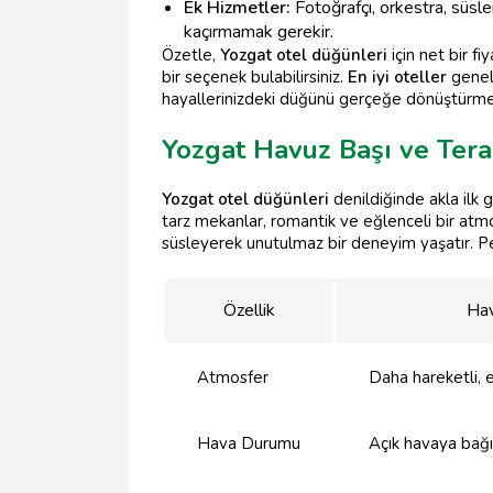
Ek Hizmetler:
Fotoğrafçı, orkestra, süsle
kaçırmamak gerekir.
Özetle,
Yozgat otel düğünleri
için net bir fi
bir seçenek bulabilirsiniz.
En iyi oteller
genell
hayallerinizdeki düğünü gerçeğe dönüştürmek
Yozgat Havuz Başı ve Ter
Yozgat otel düğünleri
denildiğinde akla ilk 
tarz mekanlar, romantik ve eğlenceli bir atm
süsleyerek unutulmaz bir deneyim yaşatır. Peki
Özellik
Hav
Atmosfer
Daha hareketli, e
Hava Durumu
Açık havaya bağım