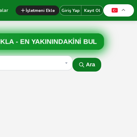
alar
İşletmeni Ekle
Giriş Yap
Kayıt Ol
IKLA -
EN YAKININDAKİNİ BUL
Ara