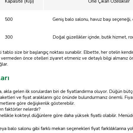
Kapasite (Kişi)
Öne Çıkan Özellikler
500
Geniş balo salonu, havuz başı seçeneği,
300
Doğal güzellikler içinde, butik hizmet, 
i tablo size bir başlangıç noktası sunabilir. Elbette, her otelin kend
r vermeden önce otelleri ziyaret etmeniz ve detaylı bilgi almanız 
lar.
arı
akla gelen ilk sorulardan biri de fiyatlandırma oluyor. Düğün bütç
paketleri ve fiyat aralıklarını göz önünde bulundurmanız önemli. Fiyat
zmetlere göre değişkenlik gösterebilir.
en faktörler nelerdir?
likle kokteyl düğünlere göre daha yüksek fiyatlı olabilir. Menüdeki
a balo salonu gibi farklı mekan seçenekleri fiyat farklılıklarına yol 