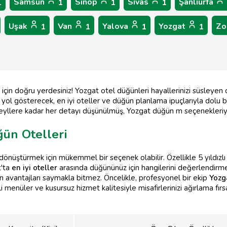
Samsun
Sinop
Sivas
Şanlıurfa
1
1
1
1
Uşak
Van
Yalova
Yozgat
Zo
1
1
1
1
için doğru yerdesiniz! Yozgat otel düğünleri hayallerinizi süsleyen
 gösterecek, en iyi oteller ve düğün planlama ipuçlarıyla dolu bir 
yllere kadar her detayı düşünülmüş, Yozgat düğün m seçenekleriyle
ğün Otelleri
dönüştürmek için mükemmel bir seçenek olabilir. Özellikle 5 yıldızlı 
t'ta
en iyi oteller
arasında düğününüz için hangilerini değerlendirmel
n avantajları saymakla bitmez. Öncelikle, profesyonel bir ekip
Yozg
i menüler ve kusursuz hizmet kalitesiyle misafirlerinizi ağırlama fırs