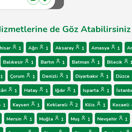
izmetlerine de Göz Atabilirsiniz
hisar
Ağrı
Aksaray
Amasya
A
1
1
1
1
Balıkesir
Bartın
Batman
Bilecik
1
1
1
Çorum
Denizli
Diyarbakır
Düzce
1
1
1
1
âri
Hatay
Iğdır
Isparta
İstanb
1
1
1
1
Kayseri
Kırklareli
Kilis
Kocaeli
1
1
2
1
Mersin
Muğla
Muş
Nevşehir
1
1
1
1