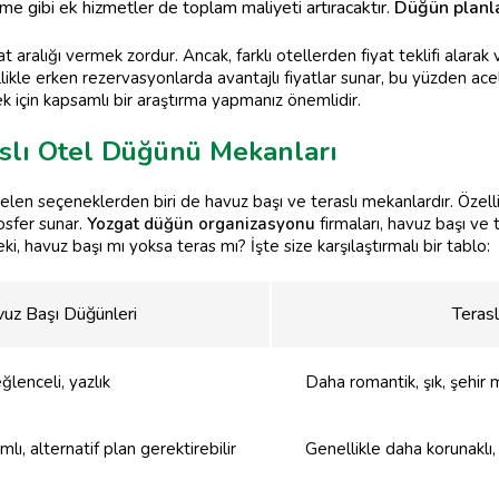
me gibi ek hizmetler de toplam maliyeti artıracaktır.
Düğün plan
yat aralığı vermek zordur. Ancak, farklı otellerden fiyat teklifi alarak
ikle erken rezervasyonlarda avantajlı fiyatlar sunar, bu yüzden ace
 için kapsamlı bir araştırma yapmanız önemlidir.
aslı Otel Düğünü Mekanları
gelen seçeneklerden biri de havuz başı ve teraslı mekanlardır. Özelli
osfer sunar.
Yozgat düğün organizasyonu
firmaları, havuz başı ve 
, havuz başı mı yoksa teras mı? İşte size karşılaştırmalı bir tablo:
uz Başı Düğünleri
Terasl
ğlenceli, yazlık
Daha romantik, şık, şehir 
lı, alternatif plan gerektirebilir
Genellikle daha korunaklı,