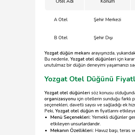
Otel Adı
Konum
A Otel
Şehir Merkezi
B Otel
Şehir Dışı
Yozgat düğün mekanı
arayışınızda, yukarıdak
Bu nedenle,
Yozgat otel düğünleri
için kara
unutulmaz bir düğün deneyimi yaşamanızı sağ
Yozgat Otel Düğünü Fiyatl
Yozgat otel düğünleri
söz konusu olduğunda, 
organizasyonu
için otellerin sunduğu farklı 
seçenekleri, davetli sayısı ve sağladığı ek hi
Peki,
Yozgat otel düğün m
fiyatlarını etkiley
Menü Seçenekleri:
Yemekli düğünler genel
etkileyen unsurlardandır.
Mekanın Özellikleri:
Havuz başı, teras vey