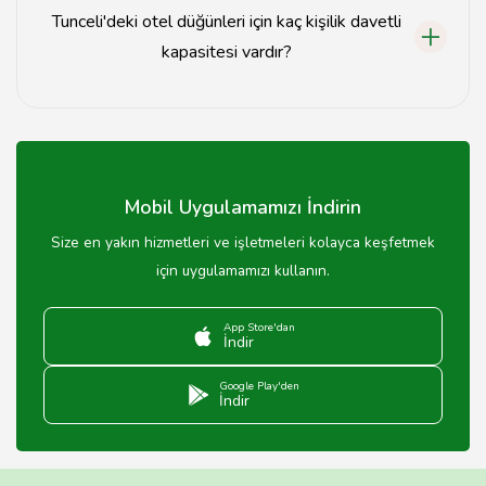
Tunceli'deki otel düğünleri için kaç kişilik davetli
kapasitesi vardır?
Tunceli'deki otellerin düğün salonları genellikle 100 ila
500 kişi arasında davetli kapasitesine sahiptir.
Mobil Uygulamamızı İndirin
Size en yakın hizmetleri ve işletmeleri kolayca keşfetmek
için uygulamamızı kullanın.
App Store'dan
İndir
Google Play'den
İndir