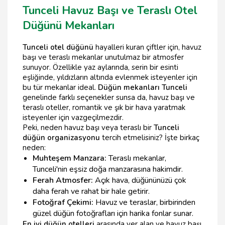
Tunceli Havuz Başı ve Teraslı Otel
Düğünü Mekanları
Tunceli otel düğünü
hayalleri kuran çiftler için, havuz
başı ve teraslı mekanlar unutulmaz bir atmosfer
sunuyor. Özellikle yaz aylarında, serin bir esinti
eşliğinde, yıldızların altında evlenmek isteyenler için
bu tür mekanlar ideal.
Düğün mekanları Tunceli
genelinde farklı seçenekler sunsa da, havuz başı ve
teraslı oteller, romantik ve şık bir hava yaratmak
isteyenler için vazgeçilmezdir.
Peki, neden havuz başı veya teraslı bir
Tunceli
düğün organizasyonu
tercih etmelisiniz? İşte birkaç
neden:
Muhteşem Manzara:
Teraslı mekanlar,
Tunceli'nin eşsiz doğa manzarasına hakimdir.
Ferah Atmosfer:
Açık hava, düğününüzü çok
daha ferah ve rahat bir hale getirir.
Fotoğraf Çekimi:
Havuz ve teraslar, birbirinden
güzel düğün fotoğrafları için harika fonlar sunar.
En iyi düğün otelleri
arasında yer alan ve havuz başı