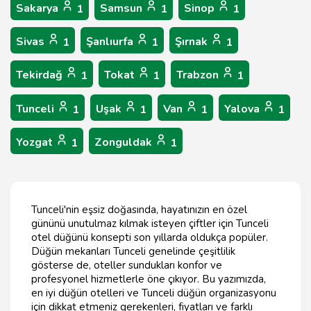
Sakarya
Samsun
Sinop
1
1
1
Sivas
Şanlıurfa
Şırnak
1
1
1
Tekirdağ
Tokat
Trabzon
1
1
1
Tunceli
Uşak
Van
Yalova
1
1
1
1
Yozgat
Zonguldak
1
1
Tunceli'nin eşsiz doğasında, hayatınızın en özel
gününü unutulmaz kılmak isteyen çiftler için Tunceli
otel düğünü konsepti son yıllarda oldukça popüler.
Düğün mekanları Tunceli genelinde çeşitlilik
gösterse de, oteller sundukları konfor ve
profesyonel hizmetlerle öne çıkıyor. Bu yazımızda,
en iyi düğün otelleri ve Tunceli düğün organizasyonu
için dikkat etmeniz gerekenleri, fiyatları ve farklı