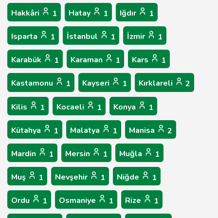
Hakkâri
Hatay
Iğdır
1
1
1
Isparta
İstanbul
İzmir
1
1
1
Karabük
Karaman
Kars
1
1
1
Kastamonu
Kayseri
Kırklareli
1
1
2
Kilis
Kocaeli
Konya
1
1
1
Kütahya
Malatya
Manisa
1
1
2
Mardin
Mersin
Muğla
1
1
1
Muş
Nevşehir
Niğde
1
1
1
Ordu
Osmaniye
Rize
1
1
1