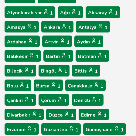
Afyonkarahisar
Ağrı
Aksaray
1
1
1
Amasya
Ankara
Antalya
1
1
1
Ardahan
Artvin
Aydın
1
1
1
Balıkesir
Bartın
Batman
1
1
1
Bilecik
Bingöl
Bitlis
1
1
1
Bolu
Bursa
Çanakkale
1
1
1
Çankırı
Çorum
Denizli
1
1
1
Diyarbakır
Düzce
Edirne
1
1
1
Erzurum
Gaziantep
Gümüşhane
1
1
1