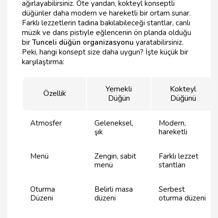
ağırlayabilirsiniz. Öte yandan, kokteyl konseptli
düğünler daha modern ve hareketli bir ortam sunar.
Farklı lezzetlerin tadına bakılabileceği stantlar, canlı
müzik ve dans pistiyle eğlencenin ön planda olduğu
bir
Tunceli düğün organizasyonu
yaratabilirsiniz.
Peki, hangi konsept size daha uygun? İşte küçük bir
karşılaştırma:
Yemekli
Kokteyl
Özellik
Düğün
Düğünü
Atmosfer
Geleneksel,
Modern,
şık
hareketli
Menü
Zengin, sabit
Farklı lezzet
menü
stantları
Oturma
Belirli masa
Serbest
Düzeni
düzeni
oturma düzeni