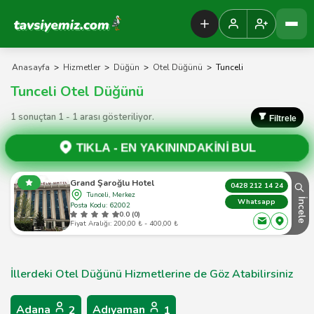
Tavsiyemiz Anasayfa
Anasayfa
>
Hizmetler
>
Düğün
>
Otel Düğünü
>
Tunceli
Tunceli Otel Düğünü
1 sonuçtan 1 - 1 arası gösteriliyor.
Filtrele
TIKLA -
EN YAKININDAKİNİ BUL
Grand Şaroğlu Hotel
0428 212 14 24
Tunceli, Merkez
İncele
Whatsapp
Posta Kodu: 62002
0.0 (0)
Fiyat Aralığı: 200,00 ₺ - 400,00 ₺
İllerdeki Otel Düğünü Hizmetlerine de Göz Atabilirsiniz
Adana
Adıyaman
2
1