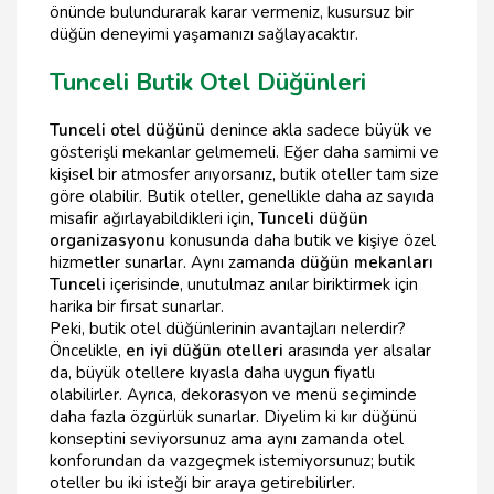
önünde bulundurarak karar vermeniz, kusursuz bir
düğün deneyimi yaşamanızı sağlayacaktır.
Tunceli Butik Otel Düğünleri
Tunceli otel düğünü
denince akla sadece büyük ve
gösterişli mekanlar gelmemeli. Eğer daha samimi ve
kişisel bir atmosfer arıyorsanız, butik oteller tam size
göre olabilir. Butik oteller, genellikle daha az sayıda
misafir ağırlayabildikleri için,
Tunceli düğün
organizasyonu
konusunda daha butik ve kişiye özel
hizmetler sunarlar. Aynı zamanda
düğün mekanları
Tunceli
içerisinde, unutulmaz anılar biriktirmek için
harika bir fırsat sunarlar.
Peki, butik otel düğünlerinin avantajları nelerdir?
Öncelikle,
en iyi düğün otelleri
arasında yer alsalar
da, büyük otellere kıyasla daha uygun fiyatlı
olabilirler. Ayrıca, dekorasyon ve menü seçiminde
daha fazla özgürlük sunarlar. Diyelim ki kır düğünü
konseptini seviyorsunuz ama aynı zamanda otel
konforundan da vazgeçmek istemiyorsunuz; butik
oteller bu iki isteği bir araya getirebilirler.