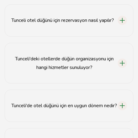
Tunceli'de en iyi düğün otelleri arasında Munzur Otel,
Tunceli Park Otel ve Ovacık Otel bulunmaktadır.
Tunceli otel düğünü için rezervasyon nasıl yapılır?
Tunceli otel düğünü için rezervasyon, otelin web sitesi
veya telefon aracılığıyla yapılabilir.
Tunceli'deki otellerde düğün organizasyonu için
hangi hizmetler sunuluyor?
Tunceli'deki oteller, yemek servisi, dekorasyon, müzik
ve fotoğraf hizmetleri gibi çeşitli düğün organizasyonu
hizmetleri sunmaktadır.
Tunceli'de otel düğünü için en uygun dönem nedir?
Tunceli'de otel düğünü için en uygun dönem genellikle
bahar ve yaz aylarıdır.