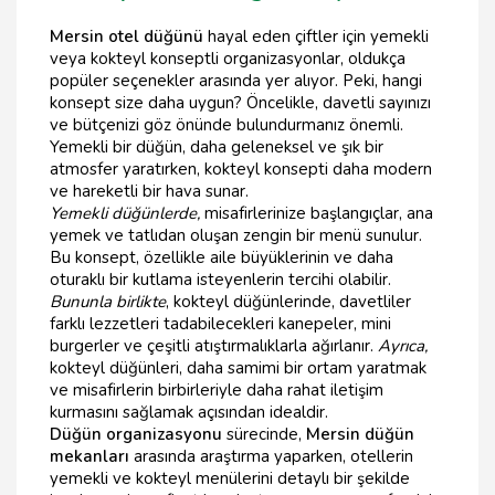
Mersin otel düğünü
hayal eden çiftler için yemekli
veya kokteyl konseptli organizasyonlar, oldukça
popüler seçenekler arasında yer alıyor. Peki, hangi
konsept size daha uygun? Öncelikle, davetli sayınızı
ve bütçenizi göz önünde bulundurmanız önemli.
Yemekli bir düğün, daha geleneksel ve şık bir
atmosfer yaratırken, kokteyl konsepti daha modern
ve hareketli bir hava sunar.
Yemekli düğünlerde,
misafirlerinize başlangıçlar, ana
yemek ve tatlıdan oluşan zengin bir menü sunulur.
Bu konsept, özellikle aile büyüklerinin ve daha
oturaklı bir kutlama isteyenlerin tercihi olabilir.
Bununla birlikte
, kokteyl düğünlerinde, davetliler
farklı lezzetleri tadabilecekleri kanepeler, mini
burgerler ve çeşitli atıştırmalıklarla ağırlanır.
Ayrıca,
kokteyl düğünleri, daha samimi bir ortam yaratmak
ve misafirlerin birbirleriyle daha rahat iletişim
kurmasını sağlamak açısından idealdir.
Düğün organizasyonu
sürecinde,
Mersin düğün
mekanları
arasında araştırma yaparken, otellerin
yemekli ve kokteyl menülerini detaylı bir şekilde