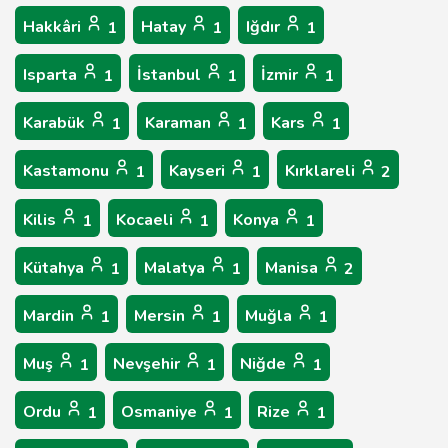
Hakkâri
Hatay
Iğdır
1
1
1
Isparta
İstanbul
İzmir
1
1
1
Karabük
Karaman
Kars
1
1
1
Kastamonu
Kayseri
Kırklareli
1
1
2
Kilis
Kocaeli
Konya
1
1
1
Kütahya
Malatya
Manisa
1
1
2
Mardin
Mersin
Muğla
1
1
1
Muş
Nevşehir
Niğde
1
1
1
Ordu
Osmaniye
Rize
1
1
1