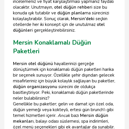
incelemeniz ve fiyat karşılaştırması yapmanız faydalı
olacaktır. Unutmayın,
otel düğün rehberi
size bu
konuda ışık tutabilir ve
düğün planla
ma sürecinizi
kolaylaştırabilir. Sonuç olarak,
Mersin'deki
seçkin
otellerde her iki konsept için de unutulmaz
otel
düğünleri
gerçekleştirebilirsiniz.
Mersin Konaklamalı Düğün
Paketleri
Mersin otel düğünü
hayallerinizi gerçeğe
dönüştürmek için konaklamalı düğün paketleri harika
bir seçenek sunuyor. Özellikle şehir dışından gelecek
misafirleriniz için büyük kolaylık sağlayan bu paketler,
düğün organizasyonu
sürecini de oldukça
basitleştiriyor. Peki, konaklamalı düğün paketlerinde
neler bulabilirsiniz?
Genellikle bu paketler; gelin ve damat için özel oda,
düğün yemeği veya kokteyli, ertesi gün brunch'ı gibi
temel hizmetleri içerir.
Ancak
bazı
Mersin düğün
mekanları
, balayı odası süslemesi, spa indirimleri,
özel menü seçenekleri gibi ek avantajlar da sunabilir.