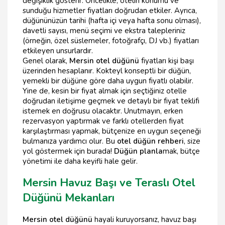
değişiklik gösterir. Öncelikle, otelin konumu ve
sunduğu hizmetler fiyatları doğrudan etkiler. Ayrıca,
düğününüzün tarihi (hafta içi veya hafta sonu olması),
davetli sayısı, menü seçimi ve ekstra talepleriniz
(örneğin, özel süslemeler, fotoğrafçı, DJ vb.) fiyatları
etkileyen unsurlardır.
Genel olarak,
Mersin otel düğünü
fiyatları kişi başı
üzerinden hesaplanır. Kokteyl konseptli bir düğün,
yemekli bir düğüne göre daha uygun fiyatlı olabilir.
Yine de, kesin bir fiyat almak için seçtiğiniz otelle
doğrudan iletişime geçmek ve detaylı bir fiyat teklifi
istemek en doğrusu olacaktır. Unutmayın, erken
rezervasyon yaptırmak ve farklı otellerden fiyat
karşılaştırması yapmak, bütçenize en uygun seçeneği
bulmanıza yardımcı olur. Bu
otel düğün rehberi
, size
yol göstermek için burada!
Düğün planla
mak, bütçe
yönetimi ile daha keyifli hale gelir.
Mersin Havuz Başı ve Teraslı Otel
Düğünü Mekanları
Mersin otel düğünü
hayali kuruyorsanız, havuz başı