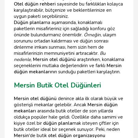
Otel düğün rehberi
sayesinde bu farklılıkları kolayca
karşılaştırabilir, bütçenize ve beklentilerinize en
uygun paketi seçebilirsiniz.
Düğün planla
ma aşamasında, konaklamalı
paketlerin misafirleriniz için sağladığı konforu göz
önünde bulundurmanız önemlidir.
Örneğin
, ulaşım
sorununu ortadan kaldırması ve düğün sonrası
dinlenme imkanı sunması, hem sizin hem de
misafirlerinizin memnuniyetini artıracaktır.
Bu
nedenle
,
Mersin otel düğünü
araştırırken, konaklama
seçeneklerini mutlaka değerlendirin ve farklı
Mersin
düğün mekanları
nın sunduğu paketleri karşılaştırın.
Mersin Butik Otel Düğünleri
Mersin otel düğünü
denince akla ilk olarak büyük ve
gösterişli mekanlar gelebilir. Ancak
Mersin düğün
mekanları
arasında butik oteller de son yıllarda
oldukça popüler hale geldi. Özellikle daha samimi ve
kişiye özel bir
düğün planla
mak isteyen çiftler için
butik oteller ideal bir seçenek sunuyor. Peki, neden
Mersin
'de butik
otel düğün organizasyonu