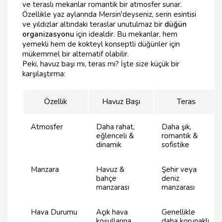
ve teraslı mekanlar romantik bir atmosfer sunar.
Özellikle yaz aylarında Mersin'deyseniz, serin esintisi
ve yıldızlar altındaki teraslar unutulmaz bir
düğün
organizasyonu
için idealdir. Bu mekanlar, hem
yemekli hem de kokteyl konseptli düğünler için
mükemmel bir alternatif olabilir.
Peki, havuz başı mı, teras mı? İşte size küçük bir
karşılaştırma:
Özellik
Havuz Başı
Teras
Atmosfer
Daha rahat,
Daha şık,
eğlenceli &
romantik &
dinamik
sofistike
Manzara
Havuz &
Şehir veya
bahçe
deniz
manzarası
manzarası
Hava Durumu
Açık hava
Genellikle
koşullarına
daha korunaklı