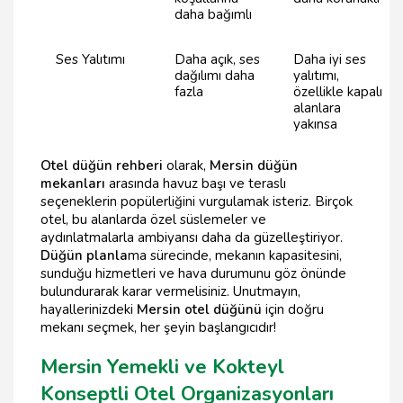
daha bağımlı
Ses Yalıtımı
Daha açık, ses
Daha iyi ses
dağılımı daha
yalıtımı,
fazla
özellikle kapalı
alanlara
yakınsa
Otel düğün rehberi
olarak,
Mersin düğün
mekanları
arasında havuz başı ve teraslı
seçeneklerin popülerliğini vurgulamak isteriz. Birçok
otel, bu alanlarda özel süslemeler ve
aydınlatmalarla ambiyansı daha da güzelleştiriyor.
Düğün planla
ma sürecinde, mekanın kapasitesini,
sunduğu hizmetleri ve hava durumunu göz önünde
bulundurarak karar vermelisiniz. Unutmayın,
hayallerinizdeki
Mersin otel düğünü
için doğru
mekanı seçmek, her şeyin başlangıcıdır!
Mersin Yemekli ve Kokteyl
Konseptli Otel Organizasyonları