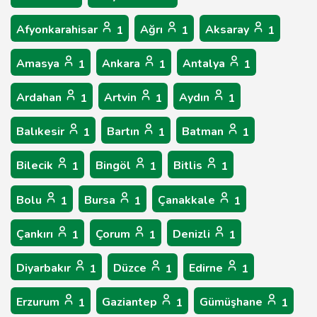
Afyonkarahisar
Ağrı
Aksaray
1
1
1
Amasya
Ankara
Antalya
1
1
1
Ardahan
Artvin
Aydın
1
1
1
Balıkesir
Bartın
Batman
1
1
1
Bilecik
Bingöl
Bitlis
1
1
1
Bolu
Bursa
Çanakkale
1
1
1
Çankırı
Çorum
Denizli
1
1
1
Diyarbakır
Düzce
Edirne
1
1
1
Erzurum
Gaziantep
Gümüşhane
1
1
1