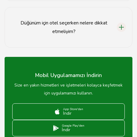
Mersin'deki otel düğünlerinde genellikle yemek,
dekorasyon, müzik ve konaklama hizmetleri
sunulmaktadır.
Düğünüm için otel seçerken nelere dikkat
etmeliyim?
Otel seçerken konum, kapasite, fiyat ve sundukları
hizmetleri dikkate almalısınız.
Mobil Uygulamamızı İndirin
Size en yakın hizmetleri ve işletmeleri kolayca keşfetmek
için uygulamamızı kullanın.
App Store'dan
İndir
Google Play'den
İndir