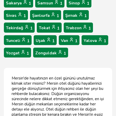
Sakarya
Samsun
Sinop
1
1
1
Sivas
Şanlıurfa
Şırnak
1
1
1
Tekirdağ
Tokat
Trabzon
1
1
1
Tunceli
Uşak
Van
Yalova
1
1
1
1
Yozgat
Zonguldak
1
1
Mersin'de hayatınızın en özel gününü unutulmaz
kılmak ister misiniz? Mersin otel düğünü hayallerinizi
gerçeğe dönüştürmek için ihtiyacınız olan her şeyi bu
rehberde bulacaksınız. Düğün organizasyonu
sürecinde nelere dikkat etmeniz gerektiğinden, en iyi
Mersin düğün mekanları seçeneklerine kadar her
detayı ele alıyoruz. Otel düğün rehberi ile düğün
planlama stresini bir kenara bırakın ve Mersin'in eşsiz