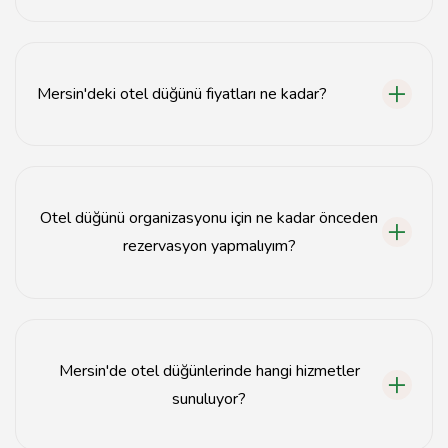
Mersin'de otel düğünleri için en uygun zaman genellikle
bahar ve yaz aylarıdır.
Mersin'deki otel düğünü fiyatları ne kadar?
Mersin'deki otel düğünü fiyatları mekanın konumuna ve
hizmetlerine göre değişiklik göstermektedir, ortalama
10.000 TL'den başlamaktadır.
Otel düğünü organizasyonu için ne kadar önceden
rezervasyon yapmalıyım?
Otel düğünü için en az 6 ay önceden rezervasyon
yapmanız önerilir.
Mersin'de otel düğünlerinde hangi hizmetler
sunuluyor?