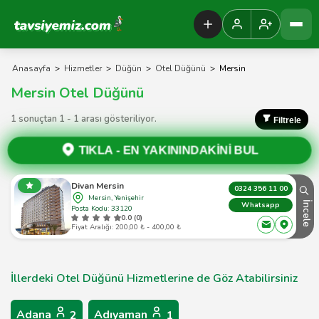
Tavsiyemiz Anasayfa
Anasayfa
>
Hizmetler
>
Düğün
>
Otel Düğünü
>
Mersin
Mersin Otel Düğünü
1 sonuçtan 1 - 1 arası gösteriliyor.
Filtrele
TIKLA -
EN YAKININDAKİNİ BUL
Divan Mersin
0324 356 11 00
Mersin, Yenişehir
İncele
Whatsapp
Posta Kodu: 33120
0.0 (0)
Fiyat Aralığı: 200,00 ₺ - 400,00 ₺
İllerdeki Otel Düğünü Hizmetlerine de Göz Atabilirsiniz
Adana
Adıyaman
2
1