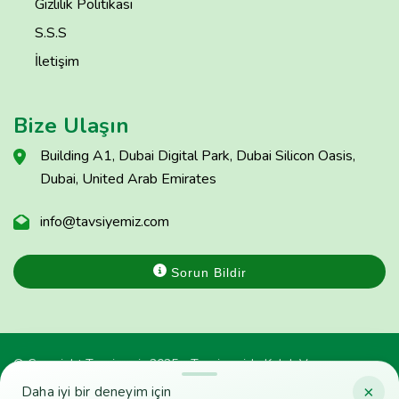
Gizlilik Politikası
S.S.S
İletişim
Bize Ulaşın
Building A1, Dubai Digital Park, Dubai Silicon Oasis,
Dubai, United Arab Emirates
info@tavsiyemiz.com
Sorun Bildir
© Copyright Tavsiyemiz 2025 - Tavsiyemiz'e Kulak Ver
×
Daha iyi bir deneyim için