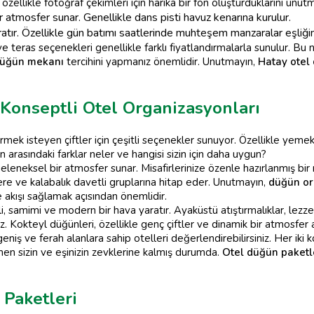
a, özellikle fotoğraf çekimleri için harika bir fon oluşturduklarını un
 atmosfer sunar. Genellikle dans pisti havuz kenarına kurulur.
atır. Özellikle gün batımı saatlerinde muhteşem manzaralar eşliğind
ve teras seçenekleri genellikle farklı fiyatlandırmalarla sunulur. Bu 
düğün mekanı
tercihini yapmanız önemlidir. Unutmayın,
Hatay otel
Konseptli Otel Organizasyonları
tirmek isteyen çiftler için çeşitli seçenekler sunuyor. Özellikle yeme
n arasındaki farklar neler ve hangisi sizin için daha uygun?
eneksel bir atmosfer sunar. Misafirlerinize özenle hazırlanmış bir me
ere ve kalabalık davetli gruplarına hitap eder. Unutmayın,
düğün or
e akışı sağlamak açısından önemlidir.
 samimi ve modern bir hava yaratır. Ayaküstü atıştırmalıklar, lezzet
niz. Kokteyl düğünleri, özellikle genç çiftler ve dinamik bir atmosfer 
niş ve ferah alanlara sahip otelleri değerlendirebilirsiniz. Her iki
men sizin ve eşinizin zevklerine kalmış durumda.
Otel düğün paketl
Paketleri