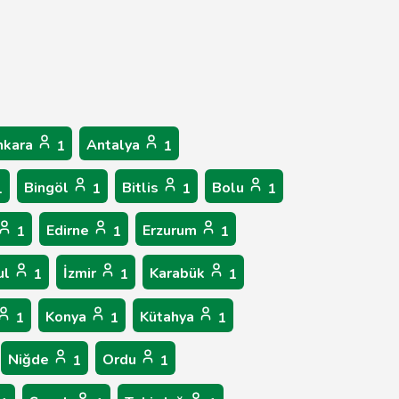
nkara
Antalya
1
1
Bingöl
Bitlis
Bolu
1
1
1
1
Edirne
Erzurum
1
1
1
ul
İzmir
Karabük
1
1
1
Konya
Kütahya
1
1
1
Niğde
Ordu
1
1