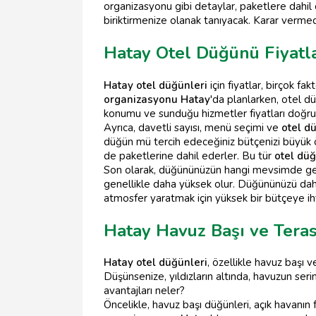
organizasyonu gibi detaylar, paketlere dahil 
biriktirmenize olanak tanıyacak. Karar vermed
Hatay Otel Düğünü Fiyatla
Hatay otel düğünleri
için fiyatlar, birçok f
organizasyonu Hatay
'da planlarken, otel dü
konumu ve sunduğu hizmetler fiyatları doğrudan
Ayrıca, davetli sayısı, menü seçimi ve
otel d
düğün mü tercih edeceğiniz bütçenizi büyük öl
de paketlerine dahil ederler. Bu tür
otel düğ
Son olarak, düğününüzün hangi mevsimde gerçe
genellikle daha yüksek olur. Düğününüzü daha u
atmosfer yaratmak için yüksek bir bütçeye ihti
Hatay Havuz Başı ve Tera
Hatay otel düğünleri
, özellikle havuz başı v
Düşünsenize, yıldızların altında, havuzun seri
avantajları neler?
Öncelikle, havuz başı düğünleri, açık havanın 