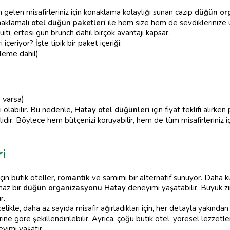
an gelen misafirleriniz için konaklama kolaylığı sunan cazip
düğün or
naklamalı
otel düğün paketleri
ile hem size hem de sevdiklerinize 
iti, ertesi gün brunch dahil birçok avantajı kapsar.
 içeriyor? İşte tipik bir paket içeriği:
leme dahil)
 varsa)
ı olabilir. Bu nedenle,
Hatay otel düğünleri
için fiyat teklifi alırk
idir. Böylece hem bütçenizi koruyabilir, hem de tüm misafirleriniz i
i
için butik oteller,
romantik
ve samimi bir alternatif sunuyor. Daha kü
lmaz bir
düğün organizasyonu Hatay
deneyimi yaşatabilir. Büyük zin
r.
likle, daha az sayıda misafir ağırladıkları için, her detayla yakından
ine göre şekillendirilebilir. Ayrıca, çoğu butik otel, yöresel lezzet
yimi yaşatır.