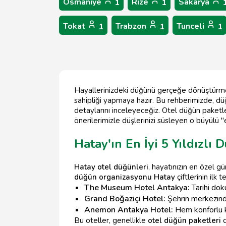
Osmaniye
Rize
Sakarya
1
1
Tokat
Trabzon
Tunceli
1
1
1
Hayallerinizdeki düğünü gerçeğe dönüştürmek
sahipliği yapmaya hazır. Bu rehberimizde, dü
detaylarını inceleyeceğiz. Otel düğün paketler
önerilerimizle düşlerinizi süsleyen o büyülü 
Hatay'ın En İyi 5 Yıldızlı 
Hatay otel düğünleri
, hayatınızın en özel g
düğün organizasyonu Hatay
çiftlerinin ilk 
The Museum Hotel Antakya:
Tarihi dok
Grand Boğaziçi Hotel:
Şehrin merkezinde
Anemon Antakya Hotel:
Hem konforlu 
Bu oteller, genellikle
otel düğün paketleri
d