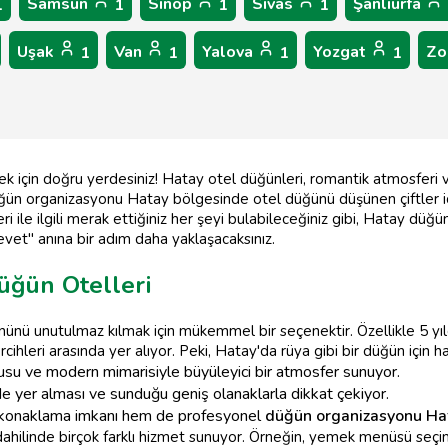
Samsun
Sinop
Sivas
Şanlıurfa
1
1
1
1
Uşak
Van
Yalova
Yozgat
Zo
1
1
1
1
 için doğru yerdesiniz! Hatay otel düğünleri, romantik atmosferi 
ğün organizasyonu Hatay bölgesinde otel düğünü düşünen çiftler için
i ile ilgili merak ettiğiniz her şeyi bulabileceğiniz gibi, Hatay düğü
"evet" anına bir adım daha yaklaşacaksınız.
Düğün Otelleri
ününü unutulmaz kılmak için mükemmel bir seçenektir. Özellikle 5 yıldı
tercihleri arasında yer alıyor. Peki, Hatay'da rüya gibi bir düğün için ha
usu ve modern mimarisiyle büyüleyici bir atmosfer sunuyor.
 yer alması ve sunduğu geniş olanaklarla dikkat çekiyor.
konaklama imkanı hem de profesyonel
düğün organizasyonu Ha
ahilinde birçok farklı hizmet sunuyor. Örneğin, yemek menüsü seçim