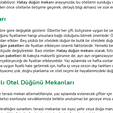
olabiliyor.
Hatay düğün mekanı
arayışınızda, bu otellerin sunduğu
en önce otellerle iletişime geçerek, detaylı bilgi almanız ve size 
rı
aktöre göre değişiklik gösterir. Elbette her çift, bütçesine uygun bi
ğünü fiyatlarının hangi unsurlara bağlı olduğunu bilmek önemlidir. Önc
 etkiler. Beş yıldızlı bir oteldeki düğün ile butik bir oteldeki düğü
üğün paketleri
de fiyatları etkileyen önemli faktörlerdir. Yemekli b
çüde değiştirebilir. Bazı oteller,
Hatay düğün mekanı
olarak, fot
ün paketleri
ilk bakışta maliyetli görünse de, ayrı ayrı organizasyon
kleşeceği de fiyatları etkileyebilir. Yaz aylarında ve hafta sonla
ygun fiyatlı hale getirmek için, hafta içi veya sezon dışı tarihleri
yacınız yok; doğru planlama ve otel seçimi ile hayallerinizdeki düğü
slı Otel Düğünü Mekanları
e teraslı mekan alternatifleriyle, yaz aylarında evlenecek çiftler için
nletici esintisiyle sevdiklerinizle birlikte unutulmaz bir geceye imza
ferahlığını sunarken, teraslı mekanlar ise eşsiz şehir veya doğa manz