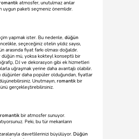
romant
ik atmosfer, unutulmaz anılar
en uygun paketi seçmeniz önemlidir.
r seçim yapmak ister. Bu nedenle,
düğün
elikle, seçeceğiniz otelin yıldız sayısı,
n arasında fiyat farkı olması doğaldır.
ir düğün mü, yoksa kokteyl konseptli bir
oğrafçı, DJ ve dekorasyon gibi ek hizmetleri
larla uğraşmak yerine daha avantajlı olabilir.
rı düğünler daha popüler olduğundan, fiyatlar
 düşünebilirsiniz. Unutmayın,
romant
ik bir
nü gerçekleştirebilirsiniz.
romantik
bir atmosfer sunuyor.
 atıyorsunuz. Peki, bu tür mekanların
aralarıyla davetlilerinizi büyülüyor.
Düğün