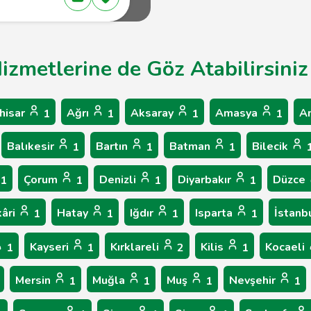
izmetlerine de Göz Atabilirsiniz
hisar
Ağrı
Aksaray
Amasya
A
1
1
1
1
Balıkesir
Bartın
Batman
Bilecik
1
1
1
Çorum
Denizli
Diyarbakır
Düzce
1
1
1
1
âri
Hatay
Iğdır
Isparta
İstanb
1
1
1
1
Kayseri
Kırklareli
Kilis
Kocaeli
1
1
2
1
Mersin
Muğla
Muş
Nevşehir
1
1
1
1