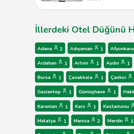
İllerdeki Otel Düğünü H
Adana
Adıyaman
Afyonkara
2
1
Ardahan
Artvin
Aydın
1
1
1
Bursa
Çanakkale
Çankırı
1
1
Gaziantep
Gümüşhane
Hakk
1
1
Karaman
Kars
Kastamonu
1
1
Malatya
Manisa
Mardin
1
2
1