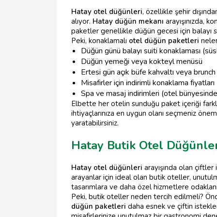
Hatay otel düğünleri
, özellikle şehir dışınd
alıyor.
Hatay düğün mekanı
arayışınızda, ko
paketler genellikle düğün gecesi için balayı su
Peki, konaklamalı
otel düğün paketleri
neleri
Düğün günü balayı suiti konaklaması (süs
Düğün yemeği veya kokteyl menüsü
Ertesi gün açık büfe kahvaltı veya brunch
Misafirler için indirimli konaklama fiyatları
Spa ve masaj indirimleri (otel bünyesinde
Elbette her otelin sunduğu paket içeriği farkl
ihtiyaçlarınıza en uygun olanı seçmeniz öneml
yaratabilirsiniz.
Hatay Butik Otel Düğünler
Hatay otel düğünleri
arayışında olan çiftler 
arayanlar için ideal olan butik oteller, unutu
tasarımlara ve daha özel hizmetlere odaklanı
Peki, butik oteller neden tercih edilmeli? Önce
düğün paketleri
daha esnek ve çiftin istekler
misafirlerinize unutulmaz bir gastronomi dene