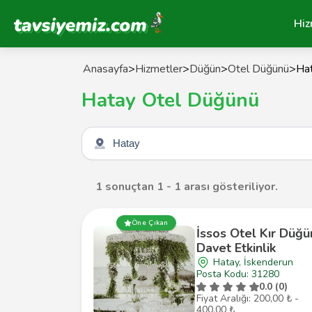
Tavsiyemiz Anasayfa
Hiz
Anasayfa
>
Hizmetler
>
Düğün
>
Otel Düğünü
>
Ha
Hatay Otel Düğünü
Şehir seçin
1 sonuçtan 1 - 1 arası gösteriliyor.
Öne Çıkan
İssos Otel Kır Düğü
Davet Etkinlik
Hatay, İskenderun
Posta Kodu: 31280
0.0 (0)
Fiyat Aralığı: 200,00 ₺ -
400,00 ₺