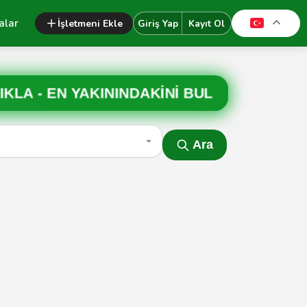
alar
İşletmeni Ekle
Giriş Yap
Kayıt Ol
IKLA -
EN YAKININDAKİNİ BUL
Ara