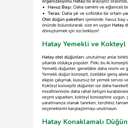
organizasyonu Hatay
'da arayışınız sırasınd
Havuz Başı:
Daha samimi ve eğlenceli bir
Teras:
Daha şık ve sofistike bir ortam yar
Otel düğün paketleri
içerisinde, havuz başı 
önünde bulundurarak, size en uygun
Hatay 
dönüştürmek için sizi bekliyor!
Hatay Yemekli ve Kokteyl 
Hatay otel düğünleri
, unutulmaz anlar birik
yıllarda oldukça popüler. Peki, bu iki konsepti
Yemekli düğünler, genellikle daha resmi ve gel
Yemekli düğün konsepti, özellikle geniş ailel
ekiple çalışmak, kusursuz bir yemek servisi v
Kokteyl konseptli düğünler ise daha hareketli,
misafirlerinizle daha rahat iletişim kurabilirsi
seçimi yaparken, kokteyl konseptine uygun, ge
yaratmanıza olanak tanırken, tercihiniz tama
seçeneklerini karşılaştırmayı unutmayın.
Hatay Konaklamalı Düğün 