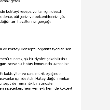
utmamak gerek.
e kokteyl resepsiyonları için idealdir.
nedenle, bütçenizi ve beklentilerinizi göz
 düğünleri
hayallerinizi gerçeğe
kli ve kokteyl konseptli organizasyonlar, son
nü sunarak, şık bir ziyafet çekebilirsiniz.
ganizasyonu Hatay
konusunda uzman bir
li kokteyller ve canlı müzik eşliğinde,
arayanlar için idealdir.
Hatay düğün mekanı
 konsept de
romant
ik bir atmosfer
eri
incelerken, hem yemekli hem de kokteyl