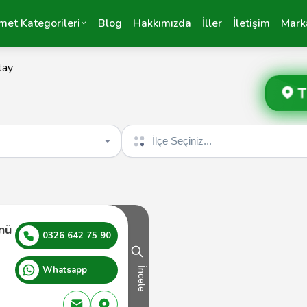
met Kategorileri
Blog
Hakkımızda
İller
İletişim
Mark
tay
T
İlçe seçin
nü
0326 642 75 90
Whatsapp
İncele