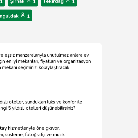
Şırnak
Tekirdağ
1
1
1
nguldak
1
ve eşsiz manzaralarıyla unutulmaz anlara ev
 en iyi mekanları, fiyatları ve organizasyon
n mekanı seçiminizi kolaylaştıracak
zlı oteller, sundukları lüks ve konfor ile
ngi 5 yıldızlı otelleri düşünebilirsiniz?
tay
hizmetleriyle öne çıkıyor.
i, süsleme, fotoğrafçı ve müzik