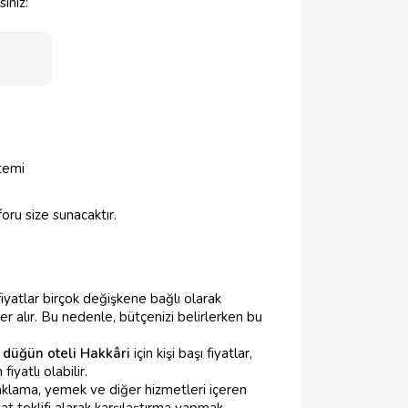
siniz:
stemi
foru size sunacaktır.
fiyatlar birçok değişkene bağlı olarak
r alır. Bu nedenle, bütçenizi belirlerken bu
r
düğün oteli Hakkâri
için kişi başı fiyatlar,
yatlı olabilir.
klama, yemek ve diğer hizmetleri içeren
at teklifi alarak karşılaştırma yapmak,