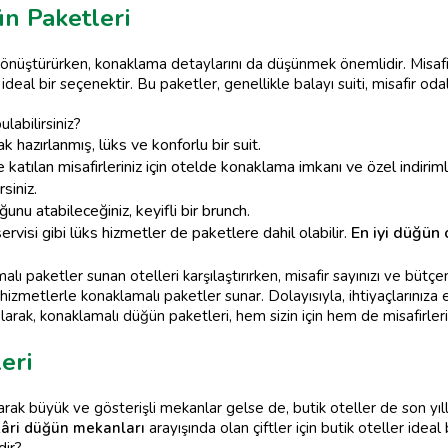
n Paketleri
önüştürürken, konaklama detaylarını da düşünmek önemlidir. Misafirl
deal bir seçenektir. Bu paketler, genellikle balayı suiti, misafir od
labilirsiniz?
rak hazırlanmış, lüks ve konforlu bir suit.
atılan misafirleriniz için otelde konaklama imkanı ve özel indirim
siniz.
nu atabileceğiniz, keyifli bir brunch.
rvisi gibi lüks hizmetler de paketlere dahil olabilir.
En iyi düğün 
lı paketler sunan otelleri karşılaştırırken, misafir sayınızı ve büt
klı hizmetlerle konaklamalı paketler sunar. Dolayısıyla, ihtiyaçlarınız
larak, konaklamalı düğün paketleri, hem sizin için hem de misafirler
eri
larak büyük ve gösterişli mekanlar gelse de, butik oteller de son yıl
âri düğün mekanları
arayışında olan çiftler için butik oteller ideal 
dir?