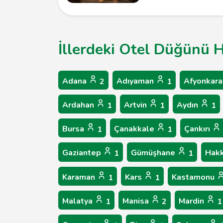
İllerdeki Otel Düğünü H
Adana
Adıyaman
Afyonkara
2
1
Ardahan
Artvin
Aydın
1
1
1
Bursa
Çanakkale
Çankırı
1
1
Gaziantep
Gümüşhane
Hakk
1
1
Karaman
Kars
Kastamonu
1
1
Malatya
Manisa
Mardin
1
2
1