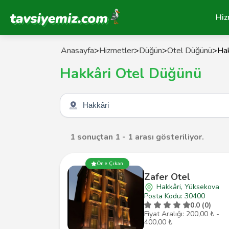
Tavsiyemiz Anasayfa
Hiz
Anasayfa
>
Hizmetler
>
Düğün
>
Otel Düğünü
>
Hak
Hakkâri Otel Düğünü
Şehir seçin
1 sonuçtan 1 - 1 arası gösteriliyor.
Öne Çıkan
Zafer Otel
Hakkâri, Yüksekova
Posta Kodu: 30400
0.0 (0)
Fiyat Aralığı: 200,00 ₺ -
400,00 ₺