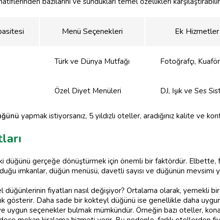
atiflerinden bazılarını ve sundukları temel özellikleri karşılaştırabilir
asitesi
Menü Seçenekleri
Ek Hizmetler
Türk ve Dünya Mutfağı
Fotoğrafçı, Kuaför
Özel Diyet Menüleri
DJ, Işık ve Ses Si
üğünü
yapmak istiyorsanız, 5 yıldızlı oteller, aradığınız kalite ve kon
ları
deki düğünü gerçeğe dönüştürmek için önemli bir faktördür. Elbette, 
unduğu imkanlar, düğün menüsü, davetli sayısı ve düğünün mevsimi ye
 düğünlerinin fiyatları nasıl değişiyor? Ortalama olarak, yemekli bi
k gösterir. Daha sade bir kokteyl düğünü ise genellikle daha uygun fi
ye uygun seçenekler bulmak mümkündür. Örneğin bazı oteller, kona
dece mekan kiralama hizmeti verir. Bu nedenle, farklı otellerden fiy