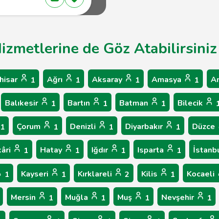
izmetlerine de Göz Atabilirsiniz
hisar
Ağrı
Aksaray
Amasya
A
1
1
1
1
Balıkesir
Bartın
Batman
Bilecik
1
1
1
Çorum
Denizli
Diyarbakır
Düzce
1
1
1
1
âri
Hatay
Iğdır
Isparta
İstanb
1
1
1
1
Kayseri
Kırklareli
Kilis
Kocaeli
1
1
2
1
Mersin
Muğla
Muş
Nevşehir
1
1
1
1