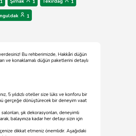
Şırnak
Tekirdağ
1
1
1
nguldak
1
 yerdesiniz! Bu rehberimizde, Hakkâri düğün
ları ve konaklamalı düğün paketlerini detaylı
ız, 5 yıldızlı oteller size lüks ve konforu bir
ünü gerçeğe dönüştürecek bir deneyim vaat
salonları, şık dekorasyonları, deneyimli
rak, balayınıza kadar her detayı sizin için
ütçenize dikkat etmeniz önemlidir. Aşağıdaki