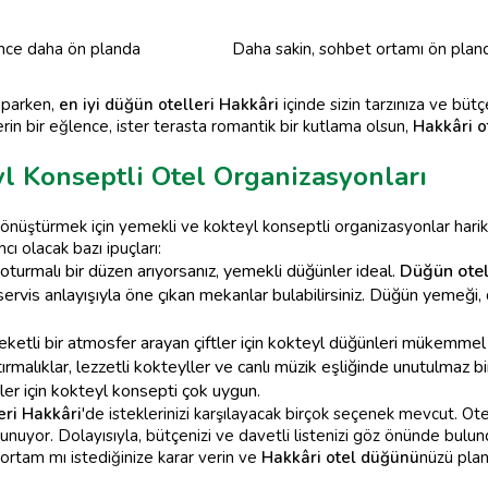
nce daha ön planda
Daha sakin, sohbet ortamı ön plan
aparken,
en iyi düğün otelleri Hakkâri
içinde sizin tarzınıza ve bü
rin bir eğlence, ister terasta romantik bir kutlama olsun,
Hakkâri o
l Konseptli Otel Organizasyonları
önüştürmek için yemekli ve kokteyl konseptli organizasyonlar harik
ı olacak bazı ipuçları:
urmalı bir düzen arıyorsanız, yemekli düğünler ideal.
Düğün otel
rvis anlayışıyla öne çıkan mekanlar bulabilirsiniz. Düğün yemeği,
tli bir atmosfer arayan çiftler için kokteyl düğünleri mükemmel bir
ştırmalıklar, lezzetli kokteyller ve canlı müzik eşliğinde unutulmaz
er için kokteyl konsepti çok uygun.
eri Hakkâri
'de isteklerinizi karşılayacak birçok seçenek mevcut. Ot
sunuyor. Dolayısıyla, bütçenizi ve davetli listenizi göz önünde bulun
ortam mı istediğinize karar verin ve
Hakkâri otel düğünü
nüzü plan