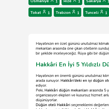
Osmaniye
Rize
Sakarya
1
1
Tokat
Trabzon
Tunceli
1
1
1
Hayatınızın en özel gününü unutulmaz kılmak 
mekanları arasında öne çıkan otellerin sunduğu
bir şekilde inceleyeceğiz. Rüya gibi bir düğün 
Hakkâri En İyi 5 Yıldızlı 
Hayatınızın en önemli gününü unutulmaz kılm
arada sunuyor.
Hakkâri’deki en iyi düğün ot
ediyor.
Peki,
Hakkâri düğün mekanları
arasında 5 y
organizasyon ekipleri ve kusursuz hizmet anlayı
düşünüyorlar.
Düğün oteli Hakkâri
seçeneklerini değerlendi