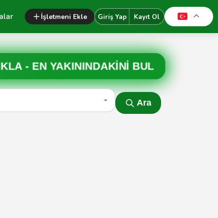
alar
İşletmeni Ekle
Giriş Yap
Kayıt Ol
IKLA -
EN YAKININDAKİNİ BUL
Ara