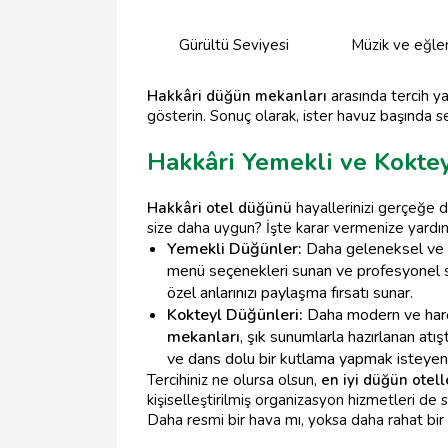
Gürültü Seviyesi
Müzik ve eğle
Hakkâri düğün mekanları
arasında tercih y
gösterin. Sonuç olarak, ister havuz başında se
Hakkâri Yemekli ve Koktey
Hakkâri otel düğünü
hayallerinizi gerçeğe d
size daha uygun? İşte karar vermenize yardımc
Yemekli Düğünler:
Daha geleneksel ve ot
menü seçenekleri sunan ve profesyonel se
özel anlarınızı paylaşma fırsatı sunar.
Kokteyl Düğünleri:
Daha modern ve hareke
mekanları
, şık sunumlarla hazırlanan atı
ve dans dolu bir kutlama yapmak isteyenl
Tercihiniz ne olursa olsun,
en iyi düğün otell
kişiselleştirilmiş organizasyon hizmetleri de 
Daha resmi bir hava mı, yoksa daha rahat bir 