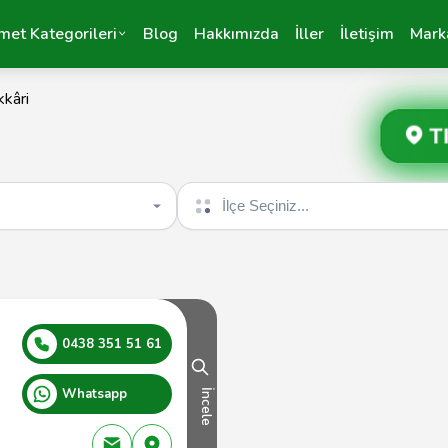
met Kategorileri
Blog
Hakkımızda
İller
İletişim
Mark
kâri
T
İlçe seçin
0438 351 51 61
Whatsapp
İncele