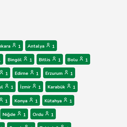
nkara
Antalya
1
1
Bingöl
Bitlis
Bolu
1
1
1
1
Edirne
Erzurum
1
1
1
ul
İzmir
Karabük
1
1
1
Konya
Kütahya
1
1
1
Niğde
Ordu
1
1