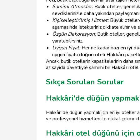
Samimi Atmosfer:
Butik oteller, genelli
sevdiklerinizle daha yakından paylaşmanız
Kişiselleştirilmiş Hizmet:
Büyük otellere 
aşamasında istekleriniz dikkate alınır ve s
Özgün Dekorasyon:
Butik oteller, genell
yaratabilirsiniz.
Uygun Fiyat:
Her ne kadar bazı
en iyi d
uygun fiyatlı
düğün oteli Hakkâri
paketler
Ancak, butik otellerin kapasitelerinin daha 
az sayıda davetliyle samimi bir
Hakkâri ote
Sıkça Sorulan Sorular
Hakkâri'de düğün yapmak iç
Hakkâri'de düğün yapmak için en iyi oteller a
ve profesyonel hizmetleri ile dikkat çekmekt
Hakkâri otel düğünü için 