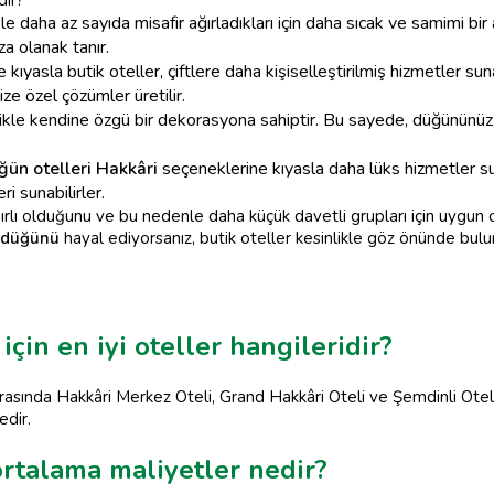
kle daha az sayıda misafir ağırladıkları için daha sıcak ve samimi b
a olanak tanır.
kıyasla butik oteller, çiftlere daha kişiselleştirilmiş hizmetler s
ize özel çözümler üretilir.
ikle kendine özgü bir dekorasyona sahiptir. Bu sayede, düğününüz iç
üğün otelleri Hakkâri
seçeneklerine kıyasla daha lüks hizmetler sun
i sunabilirler.
sınırlı olduğunu ve bu nedenle daha küçük davetli grupları için uy
l düğünü
hayal ediyorsanız, butik oteller kesinlikle göz önünde bul
in en iyi oteller hangileridir?
rasında Hakkâri Merkez Oteli, Grand Hakkâri Oteli ve Şemdinli Oteli
edir.
ortalama maliyetler nedir?