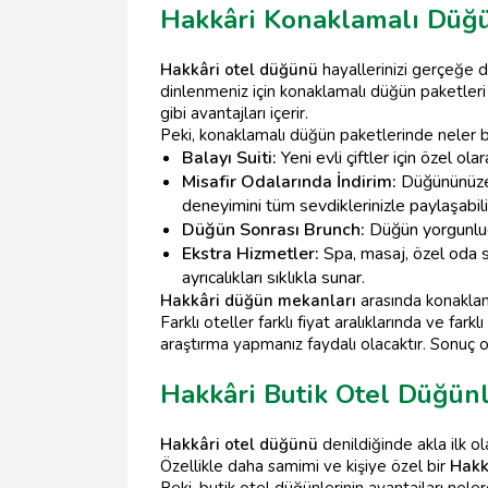
Hakkâri Konaklamalı Düğü
Hakkâri otel düğünü
hayallerinizi gerçeğe d
dinlenmeniz için konaklamalı düğün paketleri i
gibi avantajları içerir.
Peki, konaklamalı düğün paketlerinde neler bu
Balayı Suiti:
Yeni evli çiftler için özel ola
Misafir Odalarında İndirim:
Düğününüze k
deneyimini tüm sevdiklerinizle paylaşabilir
Düğün Sonrası Brunch:
Düğün yorgunluğu
Ekstra Hizmetler:
Spa, masaj, özel oda se
ayrıcalıkları sıklıkla sunar.
Hakkâri düğün mekanları
arasında konaklama
Farklı oteller farklı fiyat aralıklarında ve far
araştırma yapmanız faydalı olacaktır. Sonuç o
Hakkâri Butik Otel Düğünl
Hakkâri otel düğünü
denildiğinde akla ilk o
Özellikle daha samimi ve kişiye özel bir
Hakk
Peki, butik otel düğünlerinin avantajları neler