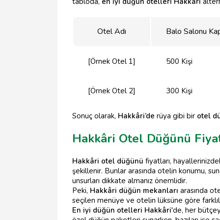
tabloda,
en iyi düğün otelleri Hakkâri
altern
Otel Adı
Balo Salonu Kap
[Örnek Otel 1]
500 Kişi
[Örnek Otel 2]
300 Kişi
Sonuç olarak,
Hakkâri’de
rüya gibi bir
otel d
Hakkâri Otel Düğünü Fiyat
Hakkâri otel düğünü
fiyatları, hayalleriniz
şekillenir. Bunlar arasında otelin konumu, s
unsurları dikkate almanız önemlidir.
Peki,
Hakkâri düğün mekanları
arasında otel
seçilen menüye ve otelin lüksüne göre farklılı
En iyi düğün otelleri Hakkâri
'de, her bütçe
özel düğün paketleri sunarken, bazıları ise sa