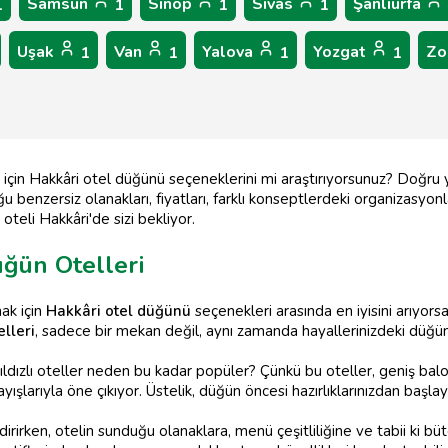
Samsun
Sinop
Sivas
Şanlıurfa
1
1
1
1
Uşak
Van
Yalova
Yozgat
Zo
1
1
1
1
için Hakkâri otel düğünü seçeneklerini mi araştırıyorsunuz? Doğru
 benzersiz olanakları, fiyatları, farklı konseptlerdeki organizasyon
oteli Hakkâri'de sizi bekliyor.
Düğün Otelleri
ak için
Hakkâri otel düğünü
seçenekleri arasında en iyisini arıyorsan
elleri
, sadece bir mekan değil, aynı zamanda hayallerinizdeki düğ
ıldızlı oteller neden bu kadar popüler? Çünkü bu oteller, geniş balo 
şlarıyla öne çıkıyor. Üstelik, düğün öncesi hazırlıklarınızdan başlaya
rirken, otelin sunduğu olanaklara, menü çeşitliliğine ve tabii ki b