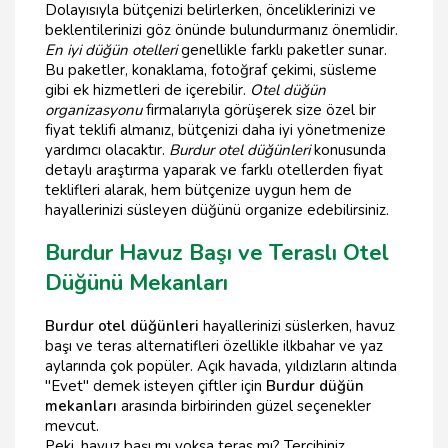
Dolayısıyla bütçenizi belirlerken, önceliklerinizi ve
beklentilerinizi göz önünde bulundurmanız önemlidir.
En iyi düğün otelleri
genellikle farklı paketler sunar.
Bu paketler, konaklama, fotoğraf çekimi, süsleme
gibi ek hizmetleri de içerebilir.
Otel düğün
organizasyonu
firmalarıyla görüşerek size özel bir
fiyat teklifi almanız, bütçenizi daha iyi yönetmenize
yardımcı olacaktır.
Burdur otel düğünleri
konusunda
detaylı araştırma yaparak ve farklı otellerden fiyat
teklifleri alarak, hem bütçenize uygun hem de
hayallerinizi süsleyen düğünü organize edebilirsiniz.
Burdur Havuz Başı ve Teraslı Otel
Düğünü Mekanları
Burdur otel düğünleri
hayallerinizi süslerken, havuz
başı ve teras alternatifleri özellikle ilkbahar ve yaz
aylarında çok popüler. Açık havada, yıldızların altında
"Evet" demek isteyen çiftler için
Burdur düğün
mekanları
arasında birbirinden güzel seçenekler
mevcut.
Peki, havuz başı mı yoksa teras mı? Tercihiniz