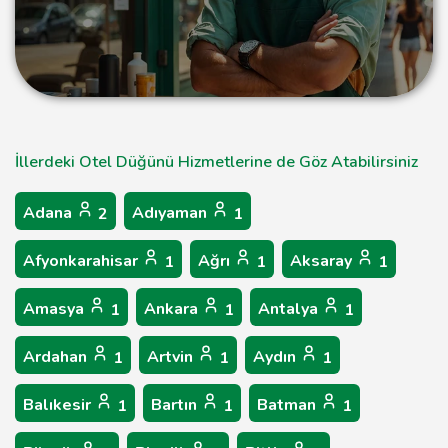
İllerdeki Otel Düğünü Hizmetlerine de Göz Atabilirsiniz
Adana
Adıyaman
2
1
Afyonkarahisar
Ağrı
Aksaray
1
1
1
Amasya
Ankara
Antalya
1
1
1
Ardahan
Artvin
Aydın
1
1
1
Balıkesir
Bartın
Batman
1
1
1