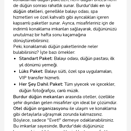
de düğün sonrası rahatlık sunar. Burdur'daki
en iyi
düğün otelleri
, genellikle balayı odası, spa
hizmetleri ve özel kahvaltı gibi ayrıcalıkları içeren
kapsamlı paketler sunar. Ayrıca, misafirleriniz için de
indirimli konaklama imkanları sağlayarak, düğününüzü
unutulmaz bir hafta sonu kaçamağına
dönüştürebilirsiniz.
Peki, konaklamalı düğün paketlerinde neler
bulabilirsiniz? İşte bazı örnekler:
Standart Paket:
Balayı odası, düğün pastası, ilk
yıl dönümü yemeği.
Lüks Paket:
Balayı süiti, özel spa uygulamaları,
VIP transfer hizmeti.
Her Şey Dahil Paket:
Tüm yiyecek ve içecekler,
düğün fotoğrafçısı, canlı müzik.
Burdur düğün mekanları
arasında oteller, özellikle
şehir dışından gelen misafirler için ideal bir çözümdür.
Otel düğün organizasyonu
ile ulaşım ve konaklama
gibi detaylarla uğraşmak zorunda kalmazsınız.
Böylece, sadece "Evet!" demeye odaklanabilirsiniz.
Bu imkanlar sayesinde,
B
urdur'daki düğününüz