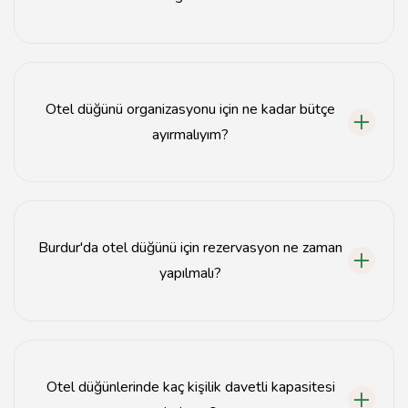
Burdur'da en iyi otel düğünü mekanları arasında Burdur
Oteli, Lake House ve Burdur Park Hotel bulunmaktadır.
Otel düğünü organizasyonu için ne kadar bütçe
ayırmalıyım?
Otel düğünü organizasyonu için bütçe, seçtiğiniz otel ve
hizmetlere bağlı olarak genellikle 10.000 TL'den
başlamaktadır.
Burdur'da otel düğünü için rezervasyon ne zaman
yapılmalı?
Otel düğünü için en az 6 ay öncesinden rezervasyon
yapmanız önerilir.
Otel düğünlerinde kaç kişilik davetli kapasitesi