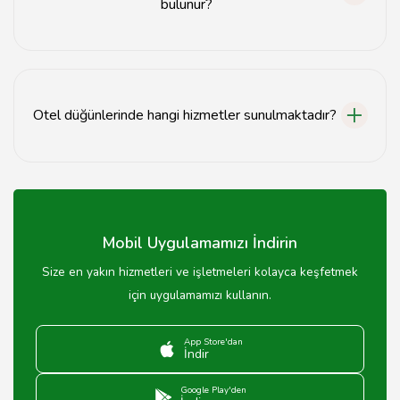
bulunur?
Burdur'daki otel düğünlerinde genellikle 50'den 300'e
kadar davetli kapasitesi bulunmaktadır.
Otel düğünlerinde hangi hizmetler sunulmaktadır?
Otel düğünlerinde genellikle yemek servisi,
dekorasyon, müzik ve konaklama hizmetleri
sunulmaktadır.
Mobil Uygulamamızı İndirin
Size en yakın hizmetleri ve işletmeleri kolayca keşfetmek
için uygulamamızı kullanın.
App Store'dan
İndir
Google Play'den