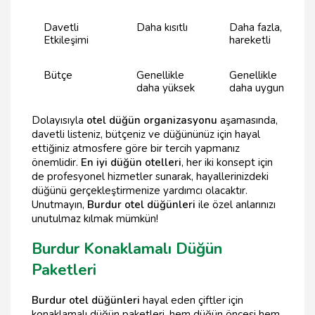
Davetli
Daha kısıtlı
Daha fazla,
Etkileşimi
hareketli
Bütçe
Genellikle
Genellikle
daha yüksek
daha uygun
Dolayısıyla
otel düğün organizasyonu
aşamasında,
davetli listeniz, bütçeniz ve düğününüz için hayal
ettiğiniz atmosfere göre bir tercih yapmanız
önemlidir.
En iyi düğün otelleri
, her iki konsept için
de profesyonel hizmetler sunarak, hayallerinizdeki
düğünü gerçekleştirmenize yardımcı olacaktır.
Unutmayın,
Burdur otel düğünleri
ile özel anlarınızı
unutulmaz kılmak mümkün!
Burdur Konaklamalı Düğün
Paketleri
Burdur otel düğünleri
hayal eden çiftler için
konaklamalı düğün paketleri, hem düğün öncesi hem