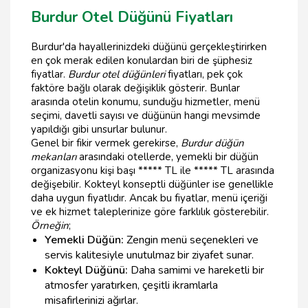
Burdur Otel Düğünü Fiyatları
Burdur'da hayallerinizdeki düğünü gerçekleştirirken
en çok merak edilen konulardan biri de şüphesiz
fiyatlar.
Burdur otel düğünleri
fiyatları, pek çok
faktöre bağlı olarak değişiklik gösterir. Bunlar
arasında otelin konumu, sunduğu hizmetler, menü
seçimi, davetli sayısı ve düğünün hangi mevsimde
yapıldığı gibi unsurlar bulunur.
Genel bir fikir vermek gerekirse,
Burdur düğün
mekanları
arasındaki otellerde, yemekli bir düğün
organizasyonu kişi başı ***** TL ile ***** TL arasında
değişebilir. Kokteyl konseptli düğünler ise genellikle
daha uygun fiyatlıdır. Ancak bu fiyatlar, menü içeriği
ve ek hizmet taleplerinize göre farklılık gösterebilir.
Örneğin
;
Yemekli Düğün:
Zengin menü seçenekleri ve
servis kalitesiyle unutulmaz bir ziyafet sunar.
Kokteyl Düğünü:
Daha samimi ve hareketli bir
atmosfer yaratırken, çeşitli ikramlarla
misafirlerinizi ağırlar.