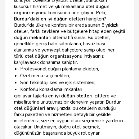
sunuyor. Özellikle 5 yıldızlı oteller, sundukları
kusursuz hizmet ve şık mekanlarla
otel düğün
organizasyonu
konusunda öne çıkıyor. Peki,
Burdur'daki en iyi düğün otelleri
hangileri?
Burdur'da lüks ve konforu bir arada sunan 5 yıldızlı
oteller, farklı zevklere ve bütçelere hitap eden çeşitli
düğün mekanları
alternatifi sunar. Bu oteller,
genellikle geniş balo salonlarına, havuz başı
alanlarına ve yemyeşil bahçelere sahip olup, her
türlü
otel düğün organizasyonu
ihtiyacınızı
karşılayacak donanıma sahiptir.
Profesyonel düğün planlama ekipleri,
Özel menü seçenekleri,
Son teknoloji ses ve ışık sistemleri,
Konforlu konaklama imkanları
gibi avantajlarla
en iyi düğün otelleri
, çiftlere ve
misafirlerine unutulmaz bir deneyim yaşatır.
Burdur
otel düğünleri
arayışınızda, bu otellerin sunduğu
farklı paketleri ve hizmetleri detaylı bir şekilde
incelemeniz, size en uygun olanı seçmenize yardımcı
olacaktır. Unutmayın, doğru oteli seçmek,
düğününüzün başarısında büyük rol oynar.