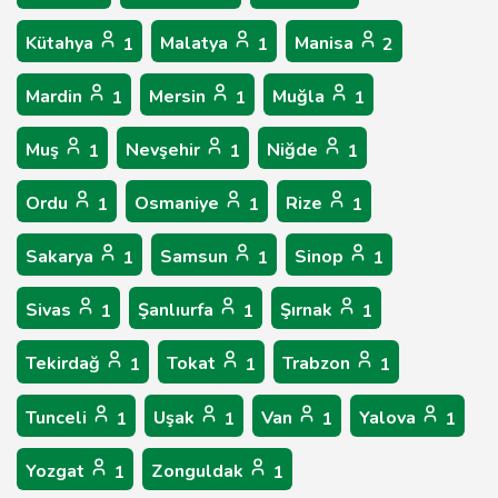
Kütahya
Malatya
Manisa
1
1
2
Mardin
Mersin
Muğla
1
1
1
Muş
Nevşehir
Niğde
1
1
1
Ordu
Osmaniye
Rize
1
1
1
Sakarya
Samsun
Sinop
1
1
1
Sivas
Şanlıurfa
Şırnak
1
1
1
Tekirdağ
Tokat
Trabzon
1
1
1
Tunceli
Uşak
Van
Yalova
1
1
1
1
Yozgat
Zonguldak
1
1