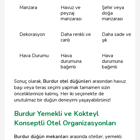
Manzara
Havuz ve
Şehir veya
peyzaj
doğa
manzarası
manzarası
Dekorasyon
Daha renkli ve
Daha sade ve
canlı
şık
Hava Durumu
Hava
Hava
durumuna
durumuna
bağımlı
bağımlı
Sonuç olarak,
Burdur otel düğünleri
arasından havuz
başı veya teras seçimi yapmak tamamen sizin
önceliklerinize kalmış. Her iki seçenekte de
unutulmaz bir düğün deneyimi yaşayabilirsiniz!
Burdur Yemekli ve Kokteyl
Konseptli Otel Organizasyonları
Burdur düğün mekanları
arasında oteller, yemekli