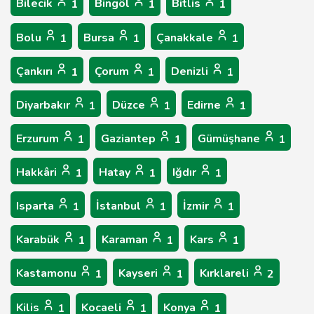
Bilecik
Bingöl
Bitlis
1
1
1
Bolu
Bursa
Çanakkale
1
1
1
Çankırı
Çorum
Denizli
1
1
1
Diyarbakır
Düzce
Edirne
1
1
1
Erzurum
Gaziantep
Gümüşhane
1
1
1
Hakkâri
Hatay
Iğdır
1
1
1
Isparta
İstanbul
İzmir
1
1
1
Karabük
Karaman
Kars
1
1
1
Kastamonu
Kayseri
Kırklareli
1
1
2
Kilis
Kocaeli
Konya
1
1
1