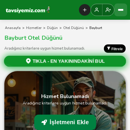
Tavsiyemiz Anasayfa
Anasayfa
>
Hizmetler
>
Düğün
>
Otel Düğünü
>
Bayburt
Bayburt Otel Düğünü
Aradığınız kriterlere uygun hizmet bulunamadı.
Filtrele
TIKLA -
EN YAKININDAKİNİ BUL
Hizmet Bulunamadı
Aradığınız kriterlere uygun hizmet bulunamadı.
İşletmeni Ekle