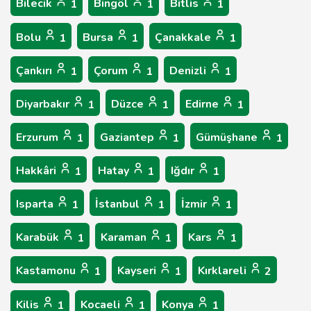
Bilecik
Bingöl
Bitlis
1
1
1
Bolu
Bursa
Çanakkale
1
1
1
Çankırı
Çorum
Denizli
1
1
1
Diyarbakır
Düzce
Edirne
1
1
1
Erzurum
Gaziantep
Gümüşhane
1
1
1
Hakkâri
Hatay
Iğdır
1
1
1
Isparta
İstanbul
İzmir
1
1
1
Karabük
Karaman
Kars
1
1
1
Kastamonu
Kayseri
Kırklareli
1
1
2
Kilis
Kocaeli
Konya
1
1
1