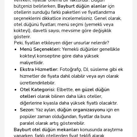
bütçenizi belirlerken,
Bayburt düğün alanlar
için
otellerin sunduğu farklı paketleri ve fiyatlandırma
seçeneklerini dikkatlice incelemelisiniz. Genel olarak,
otel düğünü fiyatları; menü seçimi (yemekli veya
kokteyl), davetli sayısı, mevsime göre değişiklik
gösterir.
Peki, fiyatları etkileyen diğer unsurlar nelerdir?
Menü Seçenekleri:
Yemekli düğünler genellikle
kokteyl konseptine göre daha yüksek
maliyetlidir.
Ekstra Hizmetler:
Fotoğrafçı, DJ, süsleme gibi ek
hizmetler de fiyata dahil olabilir veya ayrı olarak
ücretlendirilebilir.
Otel Kategorisi:
Elbette,
en güzel düğün
otelleri
olarak bilinen daha lüks oteller,
diğerlerine kıyasla daha yüksek fiyatlı olacaktır.
Sezon:
Yaz ayları,
düğün organizasyonu
için en
popüler zaman olduğundan, fiyatlar da buna
paralel olarak artış gösterebilir.
Bayburt otel düğün mekanları
konusunda araştırma
yaparken, farklı otellerden fiyat teklifi alarak