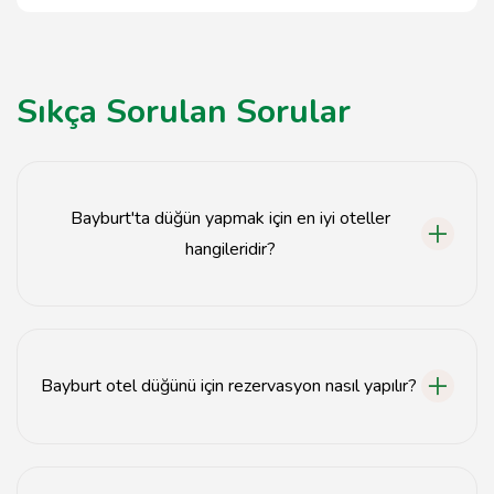
Sıkça Sorulan Sorular
Bayburt'ta düğün yapmak için en iyi oteller
hangileridir?
Bayburt'ta düğün için en iyi oteller arasında Bayburt
Oteli, Grand Bayburt Hotel ve Şirin Otel bulunmaktadır.
Bayburt otel düğünü için rezervasyon nasıl yapılır?
Bayburt otel düğünü için rezervasyon, otelin web sitesi
üzerinden veya doğrudan otelle iletişime geçerek