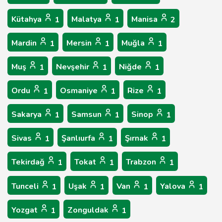
Kütahya
Malatya
Manisa
1
1
2
Mardin
Mersin
Muğla
1
1
1
Muş
Nevşehir
Niğde
1
1
1
Ordu
Osmaniye
Rize
1
1
1
Sakarya
Samsun
Sinop
1
1
1
Sivas
Şanlıurfa
Şırnak
1
1
1
Tekirdağ
Tokat
Trabzon
1
1
1
Tunceli
Uşak
Van
Yalova
1
1
1
1
Yozgat
Zonguldak
1
1