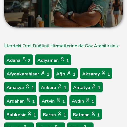
İllerdeki Otel Düğünü Hizmetlerine de Göz Atabilirsiniz
Adana
Adıyaman
2
1
Afyonkarahisar
Ağrı
Aksaray
1
1
1
Amasya
Ankara
Antalya
1
1
1
Ardahan
Artvin
Aydın
1
1
1
Balıkesir
Bartın
Batman
1
1
1