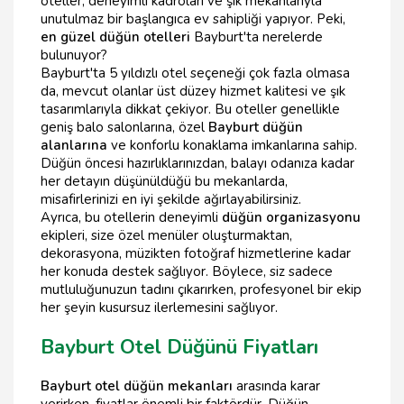
oteller, deneyimli kadroları ve şık mekanlarıyla
unutulmaz bir başlangıca ev sahipliği yapıyor. Peki,
en güzel düğün otelleri
Bayburt'ta nerelerde
bulunuyor?
Bayburt'ta 5 yıldızlı otel seçeneği çok fazla olmasa
da, mevcut olanlar üst düzey hizmet kalitesi ve şık
tasarımlarıyla dikkat çekiyor. Bu oteller genellikle
geniş balo salonlarına, özel
Bayburt düğün
alanlarına
ve konforlu konaklama imkanlarına sahip.
Düğün öncesi hazırlıklarınızdan, balayı odanıza kadar
her detayın düşünüldüğü bu mekanlarda,
misafirlerinizi en iyi şekilde ağırlayabilirsiniz.
Ayrıca, bu otellerin deneyimli
düğün organizasyonu
ekipleri, size özel menüler oluşturmaktan,
dekorasyona, müzikten fotoğraf hizmetlerine kadar
her konuda destek sağlıyor. Böylece, siz sadece
mutluluğunuzun tadını çıkarırken, profesyonel bir ekip
her şeyin kusursuz ilerlemesini sağlıyor.
Bayburt Otel Düğünü Fiyatları
Bayburt otel düğün mekanları
arasında karar
verirken, fiyatlar önemli bir faktördür. Düğün