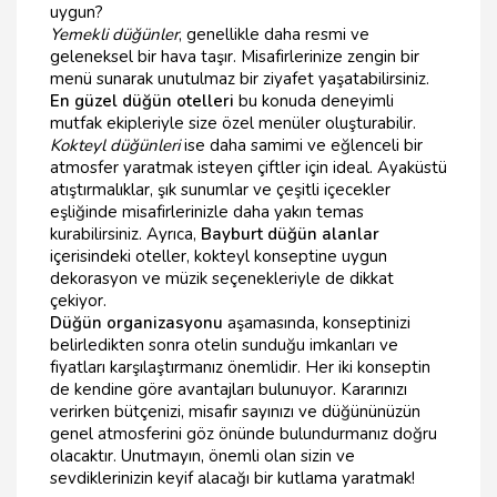
uygun?
Yemekli düğünler
, genellikle daha resmi ve
geleneksel bir hava taşır. Misafirlerinize zengin bir
menü sunarak unutulmaz bir ziyafet yaşatabilirsiniz.
En güzel düğün otelleri
bu konuda deneyimli
mutfak ekipleriyle size özel menüler oluşturabilir.
Kokteyl düğünleri
ise daha samimi ve eğlenceli bir
atmosfer yaratmak isteyen çiftler için ideal. Ayaküstü
atıştırmalıklar, şık sunumlar ve çeşitli içecekler
eşliğinde misafirlerinizle daha yakın temas
kurabilirsiniz. Ayrıca,
Bayburt düğün alanlar
içerisindeki oteller, kokteyl konseptine uygun
dekorasyon ve müzik seçenekleriyle de dikkat
çekiyor.
Düğün organizasyonu
aşamasında, konseptinizi
belirledikten sonra otelin sunduğu imkanları ve
fiyatları karşılaştırmanız önemlidir. Her iki konseptin
de kendine göre avantajları bulunuyor. Kararınızı
verirken bütçenizi, misafir sayınızı ve düğününüzün
genel atmosferini göz önünde bulundurmanız doğru
olacaktır. Unutmayın, önemli olan sizin ve
sevdiklerinizin keyif alacağı bir kutlama yaratmak!