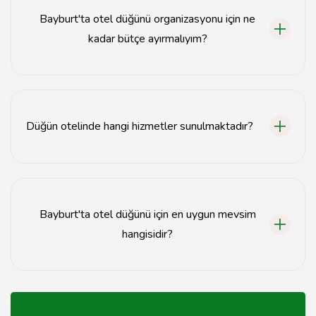
yapılabilir.
Bayburt'ta otel düğünü organizasyonu için ne
kadar bütçe ayırmalıyım?
Bayburt'ta otel düğünü organizasyonu için bütçe,
seçtiğiniz otel ve hizmetlere bağlı olarak değişiklik
göstermektedir; genellikle 10.000 TL'den
Düğün otelinde hangi hizmetler sunulmaktadır?
başlamaktadır.
Düğün otelinde genellikle yemek hizmeti, dekorasyon,
müzik ve konaklama gibi hizmetler sunulmaktadır.
Bayburt'ta otel düğünü için en uygun mevsim
hangisidir?
Bayburt'ta otel düğünü için en uygun mevsim genellikle
bahar ve yaz aylarıdır.