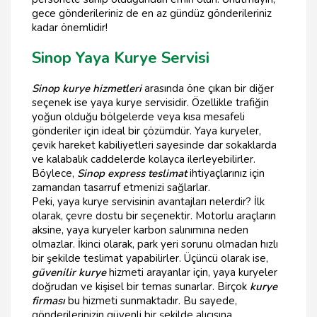
gece gönderileriniz de en az gündüz gönderileriniz
kadar önemlidir!
Sinop Yaya Kurye Servisi
Sinop kurye hizmetleri
arasında öne çıkan bir diğer
seçenek ise yaya kurye servisidir. Özellikle trafiğin
yoğun olduğu bölgelerde veya kısa mesafeli
gönderiler için ideal bir çözümdür. Yaya kuryeler,
çevik hareket kabiliyetleri sayesinde dar sokaklarda
ve kalabalık caddelerde kolayca ilerleyebilirler.
Böylece,
Sinop express teslimat
ihtiyaçlarınız için
zamandan tasarruf etmenizi sağlarlar.
Peki, yaya kurye servisinin avantajları nelerdir? İlk
olarak, çevre dostu bir seçenektir. Motorlu araçların
aksine, yaya kuryeler karbon salınımına neden
olmazlar. İkinci olarak, park yeri sorunu olmadan hızlı
bir şekilde teslimat yapabilirler. Üçüncü olarak ise,
güvenilir kurye
hizmeti arayanlar için, yaya kuryeler
doğrudan ve kişisel bir temas sunarlar. Birçok
kurye
firması
bu hizmeti sunmaktadır. Bu sayede,
gönderilerinizin güvenli bir şekilde alıcısına