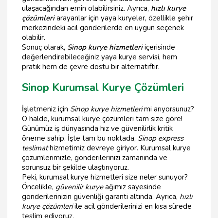
ulaşacağından emin olabilirsiniz. Ayrıca,
hızlı kurye
çözümleri
arayanlar için yaya kuryeler, özellikle şehir
merkezindeki acil gönderilerde en uygun seçenek
olabilir.
Sonuç olarak,
Sinop kurye hizmetleri
içerisinde
değerlendirebileceğiniz yaya kurye servisi, hem
pratik hem de çevre dostu bir alternatiftir.
Sinop Kurumsal Kurye Çözümleri
İşletmeniz için
Sinop kurye hizmetleri
mi arıyorsunuz?
O halde, kurumsal kurye çözümleri tam size göre!
Günümüz iş dünyasında hız ve güvenilirlik kritik
öneme sahip. İşte tam bu noktada,
Sinop express
teslimat
hizmetimiz devreye giriyor. Kurumsal kurye
çözümlerimizle, gönderilerinizi zamanında ve
sorunsuz bir şekilde ulaştırıyoruz.
Peki, kurumsal kurye hizmetleri size neler sunuyor?
Öncelikle,
güvenilir kurye
ağımız sayesinde
gönderilerinizin güvenliği garanti altında. Ayrıca,
hızlı
kurye çözümleri
ile acil gönderilerinizi en kısa sürede
teslim ediyoruz.