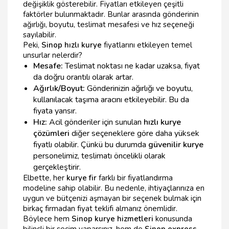
değişiklik gösterebilir. Fiyatları etkileyen çeşitli
faktörler bulunmaktadır. Bunlar arasında gönderinin
ağırlığı, boyutu, teslimat mesafesi ve hız seçeneği
sayılabilir.
Peki,
Sinop hızlı kurye
fiyatlarını etkileyen temel
unsurlar nelerdir?
Mesafe:
Teslimat noktası ne kadar uzaksa, fiyat
da doğru orantılı olarak artar.
Ağırlık/Boyut:
Gönderinizin ağırlığı ve boyutu,
kullanılacak taşıma aracını etkileyebilir. Bu da
fiyata yansır.
Hız:
Acil gönderiler için sunulan
hızlı kurye
çözümleri
diğer seçeneklere göre daha yüksek
fiyatlı olabilir. Çünkü bu durumda
güvenilir kurye
personelimiz, teslimatı öncelikli olarak
gerçekleştirir.
Elbette, her
kurye fir
farklı bir fiyatlandırma
modeline sahip olabilir. Bu nedenle, ihtiyaçlarınıza en
uygun ve bütçenizi aşmayan bir seçenek bulmak için
birkaç firmadan fiyat teklifi almanız önemlidir.
Böylece hem
Sinop kurye hizmetleri
konusunda