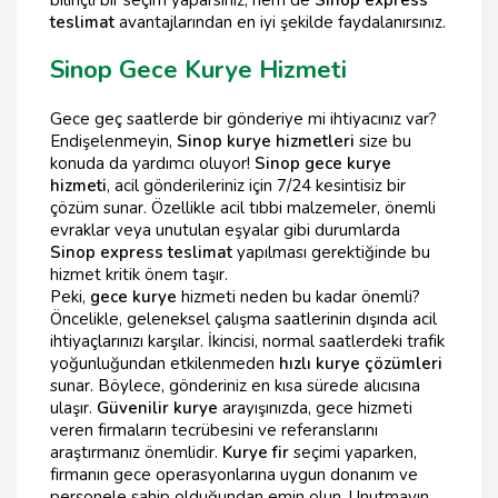
bilinçli bir seçim yaparsınız, hem de
Sinop express
teslimat
avantajlarından en iyi şekilde faydalanırsınız.
Sinop Gece Kurye Hizmeti
Gece geç saatlerde bir gönderiye mi ihtiyacınız var?
Endişelenmeyin,
Sinop kurye hizmetleri
size bu
konuda da yardımcı oluyor!
Sinop gece kurye
hizmeti
, acil gönderileriniz için 7/24 kesintisiz bir
çözüm sunar. Özellikle acil tıbbi malzemeler, önemli
evraklar veya unutulan eşyalar gibi durumlarda
Sinop express teslimat
yapılması gerektiğinde bu
hizmet kritik önem taşır.
Peki,
gece kurye
hizmeti neden bu kadar önemli?
Öncelikle, geleneksel çalışma saatlerinin dışında acil
ihtiyaçlarınızı karşılar. İkincisi, normal saatlerdeki trafik
yoğunluğundan etkilenmeden
hızlı kurye çözümleri
sunar. Böylece, gönderiniz en kısa sürede alıcısına
ulaşır.
Güvenilir kurye
arayışınızda, gece hizmeti
veren firmaların tecrübesini ve referanslarını
araştırmanız önemlidir.
Kurye fir
seçimi yaparken,
firmanın gece operasyonlarına uygun donanım ve
personele sahip olduğundan emin olun. Unutmayın,