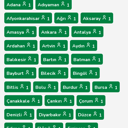
Adana
Adıyaman
1
1
Afyonkarahisar
Ağrı
Aksaray
1
1
1
Amasya
Ankara
Antalya
1
1
1
Ardahan
Artvin
Aydın
1
1
1
Balıkesir
Bartın
Batman
1
1
1
Bayburt
Bilecik
Bingöl
1
1
1
Bitlis
Bolu
Burdur
Bursa
1
1
1
1
Çanakkale
Çankırı
Çorum
1
1
1
Denizli
Diyarbakır
Düzce
1
1
1