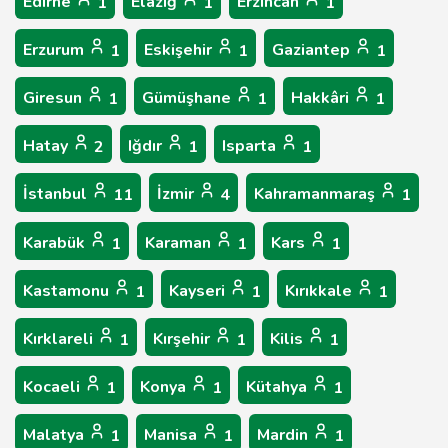
Edirne
Elâzığ
Erzincan
1
1
1
Erzurum
Eskişehir
Gaziantep
1
1
1
Giresun
Gümüşhane
Hakkâri
1
1
1
Hatay
Iğdır
Isparta
2
1
1
İstanbul
İzmir
Kahramanmaraş
11
4
1
Karabük
Karaman
Kars
1
1
1
Kastamonu
Kayseri
Kırıkkale
1
1
1
Kırklareli
Kırşehir
Kilis
1
1
1
Kocaeli
Konya
Kütahya
1
1
1
Malatya
Manisa
Mardin
1
1
1