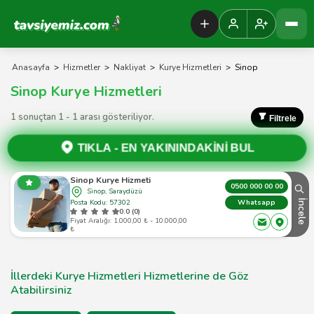
Tavsiyemiz Anasayfa
Anasayfa
>
Hizmetler
>
Nakliyat
>
Kurye Hizmetleri
>
Sinop
Sinop Kurye Hizmetleri
1 sonuçtan 1 - 1 arası gösteriliyor.
Filtrele
TIKLA -
EN YAKININDAKİNİ BUL
Sinop Kurye Hizmeti
0500 000 00 00
Sinop, Saraydüzü
Posta Kodu: 57302
İncele
Whatsapp
0.0 (0)
Fiyat Aralığı: 1.000,00 ₺ - 10.000,00
₺
İllerdeki Kurye Hizmetleri Hizmetlerine de Göz
Atabilirsiniz