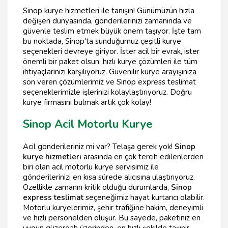
Sinop kurye hizmetleri ile tanışın! Günümüzün hızla
değişen dünyasında, gönderilerinizi zamanında ve
güvenle teslim etmek büyük önem taşıyor. İşte tam
bu noktada, Sinop'ta sunduğumuz çeşitli kurye
seçenekleri devreye giriyor. İster acil bir evrak, ister
önemli bir paket olsun, hızlı kurye çözümleri ile tüm
ihtiyaçlarınızı karşılıyoruz. Güvenilir kurye arayışınıza
son veren çözümlerimiz ve Sinop express teslimat
seçeneklerimizle işlerinizi kolaylaştırıyoruz. Doğru
kurye firmasını bulmak artık çok kolay!
Sinop Acil Motorlu Kurye
Acil gönderileriniz mi var? Telaşa gerek yok!
Sinop
kurye hizmetleri
arasında en çok tercih edilenlerden
biri olan acil motorlu kurye servisimiz ile
gönderilerinizi en kısa sürede alıcısına ulaştırıyoruz.
Özellikle zamanın kritik olduğu durumlarda,
Sinop
express teslimat
seçeneğimiz hayat kurtarıcı olabilir.
Motorlu kuryelerimiz, şehir trafiğine hakim, deneyimli
ve hızlı personelden oluşur. Bu sayede, paketiniz en
uygun güzergah üzerinden, en hızlı şekilde taşınır.