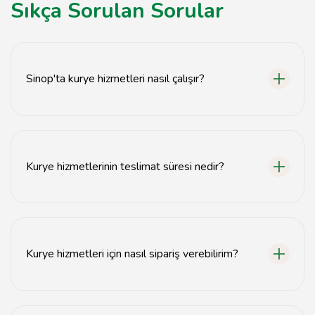
Sıkça Sorulan Sorular
Sinop'ta kurye hizmetleri nasıl çalışır?
Sinop'ta kurye hizmetleri, siparişinizi alarak belirtilen
adrese hızlı bir şekilde teslimat yapar.
Kurye hizmetlerinin teslimat süresi nedir?
Teslimat süresi genellikle 1-2 saat içinde gerçekleşir,
ancak mesafeye göre değişiklik gösterebilir.
Kurye hizmetleri için nasıl sipariş verebilirim?
Kurye hizmetleri için web sitemiz üzerinden online
sipariş verebilir veya telefonla iletişime geçebilirsiniz.