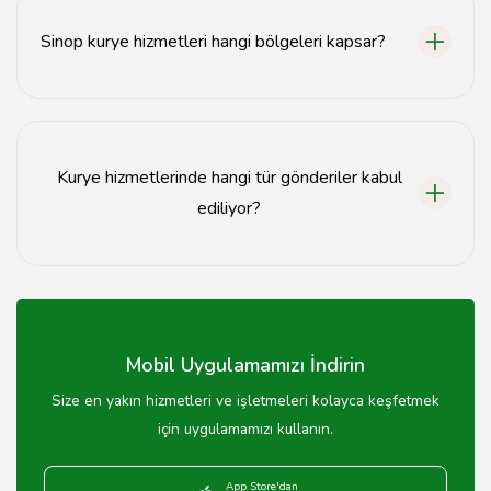
Sinop kurye hizmetleri hangi bölgeleri kapsar?
Sinop kurye hizmetleri, şehir merkezi ve çevresindeki
tüm bölgelere hizmet vermektedir.
Kurye hizmetlerinde hangi tür gönderiler kabul
ediliyor?
Dokümanlar, paketler ve acil gönderiler gibi çeşitli
türde gönderiler kabul edilmektedir.
Mobil Uygulamamızı İndirin
Size en yakın hizmetleri ve işletmeleri kolayca keşfetmek
için uygulamamızı kullanın.
App Store'dan