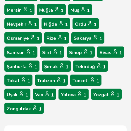
Mersin
Muğla
Muş
1
1
1
Nevşehir
Niğde
Ordu
1
1
1
Osmaniye
Rize
Sakarya
1
1
1
Samsun
Siirt
Sinop
Sivas
1
1
1
1
Şanlıurfa
Şırnak
Tekirdağ
1
1
1
Tokat
Trabzon
Tunceli
1
1
1
Uşak
Van
Yalova
Yozgat
1
1
1
1
Zonguldak
1