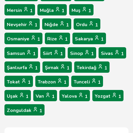
Mersin
Muğla
Muş
1
1
1
Nevşehir
Niğde
Ordu
1
1
1
Osmaniye
Rize
Sakarya
1
1
1
Samsun
Siirt
Sinop
Sivas
1
1
1
1
Şanlıurfa
Şırnak
Tekirdağ
1
1
1
Tokat
Trabzon
Tunceli
1
1
1
Uşak
Van
Yalova
Yozgat
1
1
1
1
Zonguldak
1