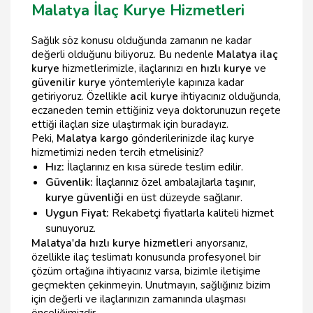
Malatya İlaç Kurye Hizmetleri
Sağlık söz konusu olduğunda zamanın ne kadar
değerli olduğunu biliyoruz. Bu nedenle
Malatya ilaç
kurye
hizmetlerimizle, ilaçlarınızı en
hızlı kurye
ve
güvenilir kurye
yöntemleriyle kapınıza kadar
getiriyoruz. Özellikle
acil kurye
ihtiyacınız olduğunda,
eczaneden temin ettiğiniz veya doktorunuzun reçete
ettiği ilaçları size ulaştırmak için buradayız.
Peki,
Malatya kargo
gönderilerinizde ilaç kurye
hizmetimizi neden tercih etmelisiniz?
Hız:
İlaçlarınız en kısa sürede teslim edilir.
Güvenlik:
İlaçlarınız özel ambalajlarla taşınır,
kurye güvenliği
en üst düzeyde sağlanır.
Uygun Fiyat:
Rekabetçi fiyatlarla kaliteli hizmet
sunuyoruz.
Malatya'da hızlı kurye hizmetleri
arıyorsanız,
özellikle ilaç teslimatı konusunda profesyonel bir
çözüm ortağına ihtiyacınız varsa, bizimle iletişime
geçmekten çekinmeyin. Unutmayın, sağlığınız bizim
için değerli ve ilaçlarınızın zamanında ulaşması