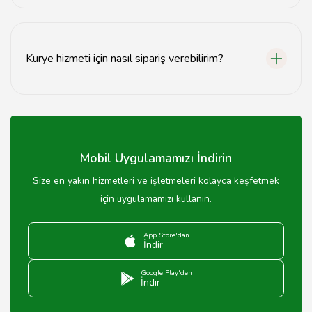
Kurye hizmetleri, hızlı teslimat, güvenilirlik ve zaman
tasarrufu gibi avantajlar sunar.
Kurye hizmeti için nasıl sipariş verebilirim?
Kurye hizmeti için web sitemiz üzerinden online sipariş
verebilir veya müşteri hizmetlerimizi arayabilirsiniz.
Mobil Uygulamamızı İndirin
Size en yakın hizmetleri ve işletmeleri kolayca keşfetmek
için uygulamamızı kullanın.
App Store'dan
İndir
Google Play'den
İndir