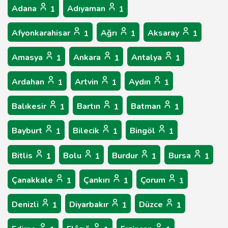
Adana
Adıyaman
1
1
Afyonkarahisar
Ağrı
Aksaray
1
1
1
Amasya
Ankara
Antalya
1
1
1
Ardahan
Artvin
Aydın
1
1
1
Balıkesir
Bartın
Batman
1
1
1
Bayburt
Bilecik
Bingöl
1
1
1
Bitlis
Bolu
Burdur
Bursa
1
1
1
1
Çanakkale
Çankırı
Çorum
1
1
1
Denizli
Diyarbakır
Düzce
1
1
1