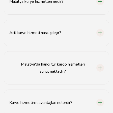
Malatya kurye hizmetleri nedir?
Malatya kurye hizmetleri, belgelerin ve paketlerin hızlı
ve güvenli bir şekilde teslim edilmesini sağlayan bir
hizmettir.
Acil kurye hizmeti nasıl çalışır?
Acil kurye hizmeti, gönderilerin en kısa sürede teslim
edilmesi için öncelikli olarak işleme alınır ve hızlı bir
şekilde ulaştırılır.
Malatya'da hangi tür kargo hizmetleri
sunulmaktadır?
Malatya'da belgeler, paketler ve ağır yükler için çeşitli
kargo hizmetleri sunulmaktadır.
Kurye hizmetinin avantajları nelerdir?