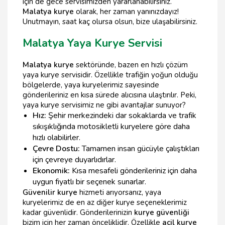
için de gece servisimizden yararlanabilirsiniz.
Malatya kurye
olarak, her zaman yanınızdayız!
Unutmayın, saat kaç olursa olsun, bize ulaşabilirsiniz.
Malatya Yaya Kurye Servisi
Malatya kurye
sektöründe, bazen en hızlı çözüm
yaya kurye servisidir. Özellikle trafiğin yoğun olduğu
bölgelerde, yaya kuryelerimiz sayesinde
gönderileriniz en kısa sürede alıcısına ulaştırılır. Peki,
yaya kurye servisimiz ne gibi avantajlar sunuyor?
Hız:
Şehir merkezindeki dar sokaklarda ve trafik
sıkışıklığında motosikletli kuryelere göre daha
hızlı olabilirler.
Çevre Dostu:
Tamamen insan gücüyle çalıştıkları
için çevreye duyarlıdırlar.
Ekonomik:
Kısa mesafeli gönderileriniz için daha
uygun fiyatlı bir seçenek sunarlar.
Güvenilir kurye
hizmeti arıyorsanız, yaya
kuryelerimiz de en az diğer kurye seçeneklerimiz
kadar güvenlidir. Gönderilerinizin
kurye güvenliği
bizim için her zaman önceliklidir. Özellikle
acil kurye