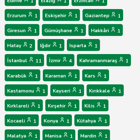
Edirne
Elâzığ
Erzincan
1
1
1
Erzurum
Eskişehir
Gaziantep
1
1
1
Giresun
Gümüşhane
Hakkâri
1
1
1
Hatay
Iğdır
Isparta
2
1
1
İstanbul
İzmir
Kahramanmaraş
11
4
1
Karabük
Karaman
Kars
1
1
1
Kastamonu
Kayseri
Kırıkkale
1
1
1
Kırklareli
Kırşehir
Kilis
1
1
1
Kocaeli
Konya
Kütahya
1
1
1
Malatya
Manisa
Mardin
1
1
1