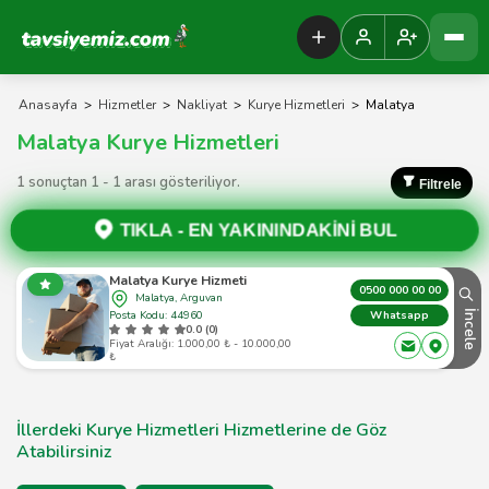
Tavsiyemiz Anasayfa
Anasayfa
>
Hizmetler
>
Nakliyat
>
Kurye Hizmetleri
>
Malatya
Malatya Kurye Hizmetleri
1 sonuçtan 1 - 1 arası gösteriliyor.
Filtrele
TIKLA -
EN YAKININDAKİNİ BUL
Malatya Kurye Hizmeti
0500 000 00 00
Malatya, Arguvan
Posta Kodu: 44960
İncele
Whatsapp
0.0 (0)
Fiyat Aralığı: 1.000,00 ₺ - 10.000,00
₺
İllerdeki Kurye Hizmetleri Hizmetlerine de Göz
Atabilirsiniz