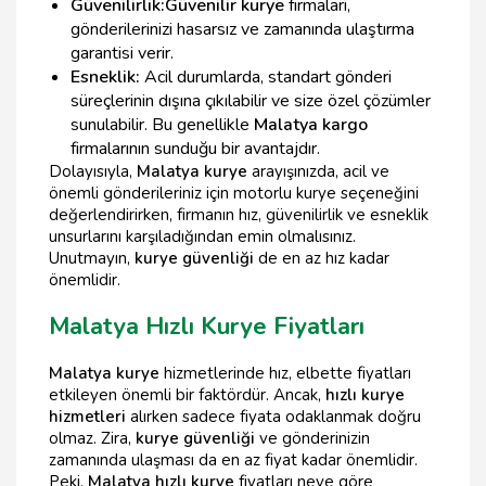
Güvenilirlik:
Güvenilir kurye
firmaları,
gönderilerinizi hasarsız ve zamanında ulaştırma
garantisi verir.
Esneklik:
Acil durumlarda, standart gönderi
süreçlerinin dışına çıkılabilir ve size özel çözümler
sunulabilir. Bu genellikle
Malatya kargo
firmalarının sunduğu bir avantajdır.
Dolayısıyla,
Malatya kurye
arayışınızda, acil ve
önemli gönderileriniz için motorlu kurye seçeneğini
değerlendirirken, firmanın hız, güvenilirlik ve esneklik
unsurlarını karşıladığından emin olmalısınız.
Unutmayın,
kurye güvenliği
de en az hız kadar
önemlidir.
Malatya Hızlı Kurye Fiyatları
Malatya kurye
hizmetlerinde hız, elbette fiyatları
etkileyen önemli bir faktördür. Ancak,
hızlı kurye
hizmetleri
alırken sadece fiyata odaklanmak doğru
olmaz. Zira,
kurye güvenliği
ve gönderinizin
zamanında ulaşması da en az fiyat kadar önemlidir.
Peki,
Malatya hızlı kurye
fiyatları neye göre