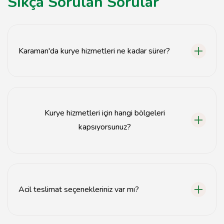
Sıkça Sorulan Sorular
Karaman'da kurye hizmetleri ne kadar sürer?
Karaman'da kurye hizmetleri genellikle 1-2 saat içinde
teslimat yapmaktadır.
Kurye hizmetleri için hangi bölgeleri
kapsıyorsunuz?
Kurye hizmetlerimiz Karaman şehir merkezi ve
çevresindeki tüm bölgelere hizmet vermektedir.
Acil teslimat seçenekleriniz var mı?
Evet, acil teslimat seçeneklerimiz mevcuttur ve bu