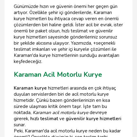
Günümüzde hızın ve güvenin önemi her geçen gün
artıyor. Özellikle şehir içi gönderilerde, Karaman
kurye hizmetleri bu ihtiyaca cevap veren en önemli
çözümlerden biri haline geldi. İster acil bir evrak, ister
önemli bir paket olsun, hızlı teslimat ve güvenilir
kurye hizmetleri sayesinde gönderileriniz sorunsuz
bir şekilde alıcısına ulaşıyor. Yazımızda, +seçenekli
teslimat imkanları ve şehir içi kuryele çözümleri ile
Karaman'da kurye hizmetlerinin sunduğu avantajları
keşfedeceğiz.
Karaman Acil Motorlu Kurye
Karaman kurye
hizmetleri arasında en çok ihtiyaç
duyulan servislerden biri de acil motorlu kurye
hizmetidir. Çünkü bazen gönderilerinizin en kısa
sürede ulaşması kritik önem taşır. İşte tam bu
noktada,
Karaman acil motorlu kurye
devreye
girerek,
hızlı teslimat
ve
güvenilir kurye hizmetleri
sunar.
Peki, Karaman'da acil motorlu kurye neden bu kadar
önemli? Öncelikle düşünün ki, son teslim tarihi