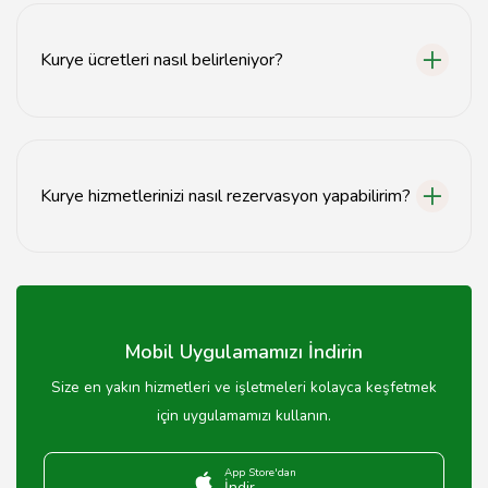
hizmetle hızlı bir şekilde gönderim yapabilirsiniz.
Kurye ücretleri nasıl belirleniyor?
Kurye ücretleri, gönderinin boyutu, ağırlığı ve teslimat
mesafesine göre değişiklik göstermektedir.
Kurye hizmetlerinizi nasıl rezervasyon yapabilirim?
Kurye hizmetlerimizi web sitemiz üzerinden online
rezervasyon yaparak kolayca talep edebilirsiniz.
Mobil Uygulamamızı İndirin
Size en yakın hizmetleri ve işletmeleri kolayca keşfetmek
için uygulamamızı kullanın.
App Store'dan
İndir