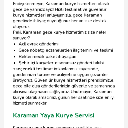
Endişelenmeyin,
Karaman kurye
hizmetleri olarak
gece de yanınızdayız!
Hızlı teslimat
ve
güvenilir
kurye hizmetleri
anlayışımızla, gece
Karaman
genelinde ihtiyaç duyduğunuz her an size destek
oluyoruz.
Peki,
Karaman gece kurye
hizmetimiz size neler
sunuyor?
Acil evrak gönderimi
Gece nöbetçi eczanelerden ilaç temini ve teslimi
Beklenmedik paket ihtiyaçları
Şehir içi kuryelerle
sorunsuz gönderi takibi
+seçenekli teslimat
imkanlarımız sayesinde,
gönderinizin türüne ve aciliyetine uygun çözümler
üretiyoruz.
Güvenilir kurye hizmetleri
prensibimizle,
gece bile olsa gönderilerinizin güvenle ve zamanında
alıcısına ulaşmasını sağlıyoruz. Unutmayın,
Karaman
kurye
olarak amacımız, günün her saatinde size en iyi
hizmeti sunmaktır.
Karaman Yaya Kurye Servisi
Karaman yaya kurye
servisimiz, özellikle araç