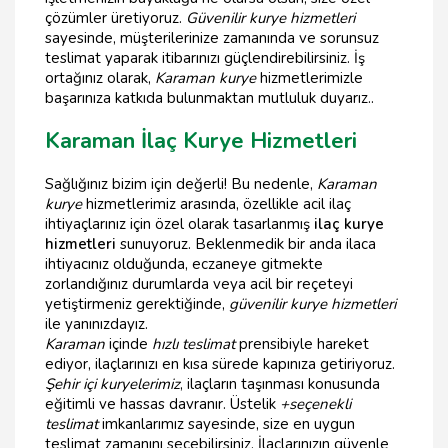
çözümler üretiyoruz.
Güvenilir kurye hizmetleri
sayesinde, müşterilerinize zamanında ve sorunsuz
teslimat yaparak itibarınızı güçlendirebilirsiniz. İş
ortağınız olarak,
Karaman kurye
hizmetlerimizle
başarınıza katkıda bulunmaktan mutluluk duyarız..
Karaman İlaç Kurye Hizmetleri
Sağlığınız bizim için değerli! Bu nedenle,
Karaman
kurye
hizmetlerimiz arasında, özellikle acil ilaç
ihtiyaçlarınız için özel olarak tasarlanmış
ilaç kurye
hizmetleri
sunuyoruz. Beklenmedik bir anda ilaca
ihtiyacınız olduğunda, eczaneye gitmekte
zorlandığınız durumlarda veya acil bir reçeteyi
yetiştirmeniz gerektiğinde,
güvenilir kurye hizmetleri
ile yanınızdayız.
Karaman
içinde
hızlı teslimat
prensibiyle hareket
ediyor, ilaçlarınızı en kısa sürede kapınıza getiriyoruz.
Şehir içi kuryelerimiz
, ilaçların taşınması konusunda
eğitimli ve hassas davranır. Üstelik
+seçenekli
teslimat
imkanlarımız sayesinde, size en uygun
teslimat zamanını seçebilirsiniz. İlaçlarınızın güvenle