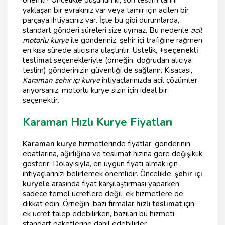
yaklaşan bir evrakınız var veya tamir için acilen bir
parçaya ihtiyacınız var. İşte bu gibi durumlarda,
standart gönderi süreleri size uymaz. Bu nedenle
acil
motorlu kurye
ile gönderiniz, şehir içi trafiğine rağmen
en kısa sürede alıcısına ulaştırılır. Üstelik,
+seçenekli
teslimat
seçenekleriyle (örneğin, doğrudan alıcıya
teslim) gönderinizin güvenliği de sağlanır. Kısacası,
Karaman şehir içi kurye
ihtiyaçlarınızda acil çözümler
arıyorsanız, motorlu kurye sizin için ideal bir
seçenektir.
Karaman Hızlı Kurye Fiyatları
Karaman kurye
hizmetlerinde fiyatlar, gönderinin
ebatlarına, ağırlığına ve teslimat hızına göre değişiklik
gösterir. Dolayısıyla, en uygun fiyatı almak için
ihtiyaçlarınızı belirlemek önemlidir. Öncelikle,
şehir içi
kuryele
arasında fiyat karşılaştırması yaparken,
sadece temel ücretlere değil, ek hizmetlere de
dikkat edin. Örneğin, bazı firmalar
hızlı teslimat
için
ek ücret talep edebilirken, bazıları bu hizmeti
standart paketlerine dahil edebilirler.