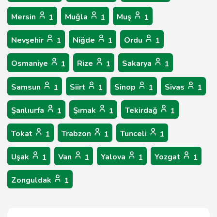
Mersin
Muğla
Muş
1
1
1
Nevşehir
Niğde
Ordu
1
1
1
Osmaniye
Rize
Sakarya
1
1
1
Samsun
Siirt
Sinop
Sivas
1
1
1
1
Şanlıurfa
Şırnak
Tekirdağ
1
1
1
Tokat
Trabzon
Tunceli
1
1
1
Uşak
Van
Yalova
Yozgat
1
1
1
1
Zonguldak
1