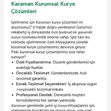
Karaman Kurumsal Kurye
Çözümleri
İşletmeniz için
Karaman kurye
çözümleri mi
arıyorsunuz? O halde doğru yerdesiniz! Günümüz
rekabetçi iş dünyasında
hızlı teslimat
ve
güvenilir
kurye hizmetleri
kritik öneme sahip. İşte tam bu
noktada, işletmenizin özel ihtiyaçlarına yönelik
kurumsal kurye çözümlerimiz devreye giriyor.
Peki, kurumsal kurye çözümlerimiz size neler
sunuyor?
Özel Fiyatlandırma:
Düzenli gönderileriniz için
avantajlı fiyatlar.
Öncelikli Teslimat:
Gönderilerinizde
hızlı
teslimat
garantisi.
Esnek Teslimat Seçenekleri:
İş akışınıza uygun
+seçenekli teslimat
imkanı.
Profesyonel Destek:
Deneyimli müşteri
temsilcilerimiz her zaman yanınızda.
Karaman
genelinde
şehir içi kurye
ihtiyaçlarınız için,
işletmenizin büyüklüğü ne olursa olsun, size özel