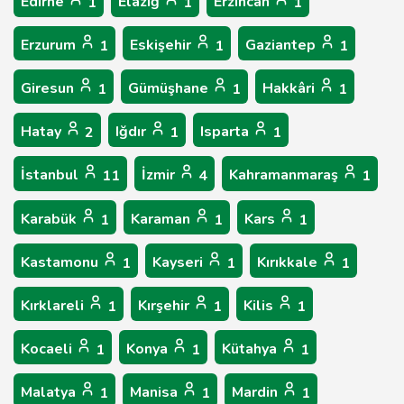
Edirne
Elâzığ
Erzincan
1
1
1
Erzurum
Eskişehir
Gaziantep
1
1
1
Giresun
Gümüşhane
Hakkâri
1
1
1
Hatay
Iğdır
Isparta
2
1
1
İstanbul
İzmir
Kahramanmaraş
11
4
1
Karabük
Karaman
Kars
1
1
1
Kastamonu
Kayseri
Kırıkkale
1
1
1
Kırklareli
Kırşehir
Kilis
1
1
1
Kocaeli
Konya
Kütahya
1
1
1
Malatya
Manisa
Mardin
1
1
1