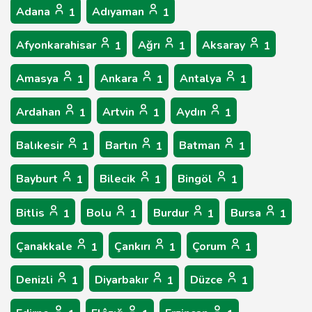
Adana
Adıyaman
1
1
Afyonkarahisar
Ağrı
Aksaray
1
1
1
Amasya
Ankara
Antalya
1
1
1
Ardahan
Artvin
Aydın
1
1
1
Balıkesir
Bartın
Batman
1
1
1
Bayburt
Bilecik
Bingöl
1
1
1
Bitlis
Bolu
Burdur
Bursa
1
1
1
1
Çanakkale
Çankırı
Çorum
1
1
1
Denizli
Diyarbakır
Düzce
1
1
1