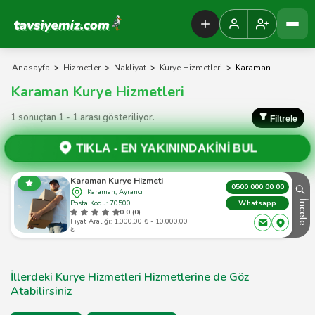
Tavsiyemiz Anasayfa
Anasayfa
>
Hizmetler
>
Nakliyat
>
Kurye Hizmetleri
>
Karaman
Karaman Kurye Hizmetleri
1 sonuçtan 1 - 1 arası gösteriliyor.
Filtrele
TIKLA -
EN YAKININDAKİNİ BUL
Karaman Kurye Hizmeti
0500 000 00 00
Karaman, Ayrancı
Posta Kodu: 70500
İncele
Whatsapp
0.0 (0)
Fiyat Aralığı: 1.000,00 ₺ - 10.000,00
₺
İllerdeki Kurye Hizmetleri Hizmetlerine de Göz
Atabilirsiniz