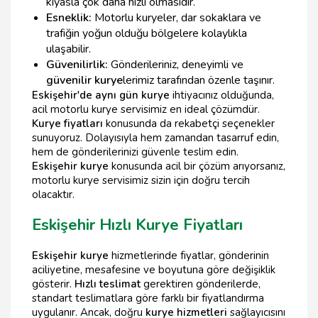
kıyasla çok daha hızlı olmasıdır.
Esneklik:
Motorlu kuryeler, dar sokaklara ve
trafiğin yoğun olduğu bölgelere kolaylıkla
ulaşabilir.
Güvenilirlik:
Gönderileriniz, deneyimli ve
güvenilir kurye
lerimiz tarafından özenle taşınır.
Eskişehir'de aynı gün kurye
ihtiyacınız olduğunda,
acil motorlu kurye servisimiz en ideal çözümdür.
Kurye fiyatları
konusunda da rekabetçi seçenekler
sunuyoruz. Dolayısıyla hem zamandan tasarruf edin,
hem de gönderilerinizi güvenle teslim edin.
Eskişehir kurye
konusunda acil bir çözüm arıyorsanız,
motorlu kurye servisimiz sizin için doğru tercih
olacaktır.
Eskişehir Hızlı Kurye Fiyatları
Eskişehir kurye
hizmetlerinde fiyatlar, gönderinin
aciliyetine, mesafesine ve boyutuna göre değişiklik
gösterir.
Hızlı teslimat
gerektiren gönderilerde,
standart teslimatlara göre farklı bir fiyatlandırma
uygulanır. Ancak, doğru
kurye hizmetleri
sağlayıcısını