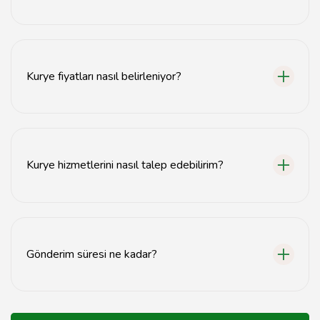
Evet, Eskişehir'de aynı gün kurye hizmetimiz
bulunmaktadır.
Kurye fiyatları nasıl belirleniyor?
Kurye fiyatları, gönderim mesafesi, paket boyutu ve
aciliyet durumuna göre belirlenmektedir.
Kurye hizmetlerini nasıl talep edebilirim?
Kurye hizmetlerini web sitemiz üzerinden veya
telefonla iletişime geçerek talep edebilirsiniz.
Gönderim süresi ne kadar?
Gönderim süresi, teslimat noktasına bağlı olarak
genellikle 1-3 saat arasında değişmektedir.