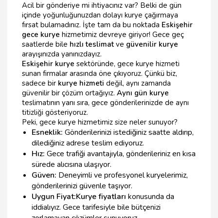
Acil bir gönderiye mi ihtiyacınız var? Belki de gün
içinde yoğunluğunuzdan dolayı kurye çağırmaya
fırsat bulamadınız. İşte tam da bu noktada
Eskişehir
gece kurye
hizmetimiz devreye giriyor! Gece geç
saatlerde bile
hızlı teslimat
ve
güvenilir kurye
arayışınızda yanınızdayız.
Eskişehir kurye
sektöründe, gece kurye hizmeti
sunan firmalar arasında öne çıkıyoruz. Çünkü biz,
sadece bir
kurye hizmeti
değil, aynı zamanda
güvenilir bir çözüm ortağıyız.
Aynı gün kurye
teslimatının yanı sıra, gece gönderilerinizde de aynı
titizliği gösteriyoruz.
Peki, gece kurye hizmetimiz size neler sunuyor?
Esneklik:
Gönderilerinizi istediğiniz saatte aldırıp,
dilediğiniz adrese teslim ediyoruz.
Hız:
Gece trafiği avantajıyla, gönderileriniz en kısa
sürede alıcısına ulaşıyor.
Güven:
Deneyimli ve profesyonel kuryelerimiz,
gönderilerinizi güvenle taşıyor.
Uygun Fiyat:
Kurye fiyatları
konusunda da
iddialıyız. Gece tarifesiyle bile bütçenizi
zorlamayan çözümler sunuyoruz.