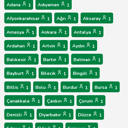
Adana
Adıyaman
1
1
Afyonkarahisar
Ağrı
Aksaray
1
1
1
Amasya
Ankara
Antalya
1
1
1
Ardahan
Artvin
Aydın
1
1
1
Balıkesir
Bartın
Batman
1
1
1
Bayburt
Bilecik
Bingöl
1
1
1
Bitlis
Bolu
Burdur
Bursa
1
1
1
1
Çanakkale
Çankırı
Çorum
1
1
1
Denizli
Diyarbakır
Düzce
1
1
1