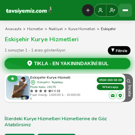
Tavsiyemiz Anasayfa
Anasayfa
>
Hizmetler
>
Nakliyat
>
Kurye Hizmetleri
>
Eskişehir
Eskişehir Kurye Hizmetleri
1 sonuçtan 1 - 1 arası gösteriliyor.
Filtrele
TIKLA -
EN YAKININDAKİNİ BUL
Eskişehir Kurye Hizmeti
0500 000 00 00
Eskişehir, Tepebaşı
Posta Kodu: 26170
İncele
Whatsapp
0.0 (0)
Fiyat Aralığı: 1.000,00 ₺ - 10.000,00
₺
İllerdeki Kurye Hizmetleri Hizmetlerine de Göz
Atabilirsiniz