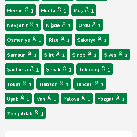
Mersin
Muğla
Muş
1
1
1
Nevşehir
Niğde
Ordu
1
1
1
Osmaniye
Rize
Sakarya
1
1
1
Samsun
Siirt
Sinop
Sivas
1
1
1
1
Şanlıurfa
Şırnak
Tekirdağ
1
1
1
Tokat
Trabzon
Tunceli
1
1
1
Uşak
Van
Yalova
Yozgat
1
1
1
1
Zonguldak
1