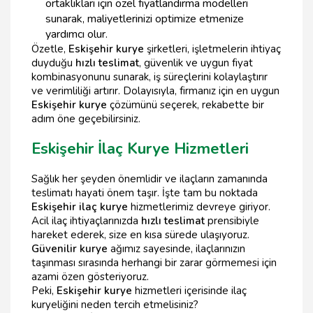
ortaklıkları için özel fiyatlandırma modelleri
sunarak, maliyetlerinizi optimize etmenize
yardımcı olur.
Özetle,
Eskişehir kurye
şirketleri, işletmelerin ihtiyaç
duyduğu
hızlı teslimat
, güvenlik ve uygun fiyat
kombinasyonunu sunarak, iş süreçlerini kolaylaştırır
ve verimliliği artırır. Dolayısıyla, firmanız için en uygun
Eskişehir kurye
çözümünü seçerek, rekabette bir
adım öne geçebilirsiniz.
Eskişehir İlaç Kurye Hizmetleri
Sağlık her şeyden önemlidir ve ilaçların zamanında
teslimatı hayati önem taşır. İşte tam bu noktada
Eskişehir ilaç kurye
hizmetlerimiz devreye giriyor.
Acil ilaç ihtiyaçlarınızda
hızlı teslimat
prensibiyle
hareket ederek, size en kısa sürede ulaşıyoruz.
Güvenilir kurye
ağımız sayesinde, ilaçlarınızın
taşınması sırasında herhangi bir zarar görmemesi için
azami özen gösteriyoruz.
Peki,
Eskişehir kurye
hizmetleri içerisinde ilaç
kuryeliğini neden tercih etmelisiniz?