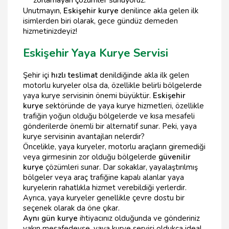
Unutmayın,
Eskişehir kurye
denilince akla gelen ilk
isimlerden biri olarak, gece gündüz demeden
hizmetinizdeyiz!
Eskişehir Yaya Kurye Servisi
Şehir içi
hızlı teslimat
denildiğinde akla ilk gelen
motorlu kuryeler olsa da, özellikle belirli bölgelerde
yaya kurye servisinin önemi büyüktür.
Eskişehir
kurye
sektöründe de yaya kurye hizmetleri, özellikle
trafiğin yoğun olduğu bölgelerde ve kısa mesafeli
gönderilerde önemli bir alternatif sunar. Peki, yaya
kurye servisinin avantajları nelerdir?
Öncelikle, yaya kuryeler, motorlu araçların giremediği
veya girmesinin zor olduğu bölgelerde
güvenilir
kurye
çözümleri sunar. Dar sokaklar, yayalaştırılmış
bölgeler veya araç trafiğine kapalı alanlar yaya
kuryelerin rahatlıkla hizmet verebildiği yerlerdir.
Ayrıca, yaya kuryeler genellikle çevre dostu bir
seçenek olarak da öne çıkar.
Aynı gün kurye
ihtiyacınız olduğunda ve gönderiniz
yakın mesafedeyse, yaya kurye servisi oldukça ideal