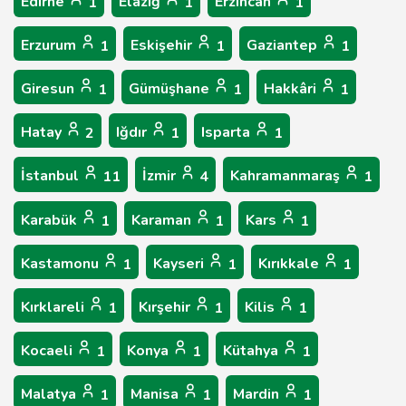
Edirne
Elâzığ
Erzincan
1
1
1
Erzurum
Eskişehir
Gaziantep
1
1
1
Giresun
Gümüşhane
Hakkâri
1
1
1
Hatay
Iğdır
Isparta
2
1
1
İstanbul
İzmir
Kahramanmaraş
11
4
1
Karabük
Karaman
Kars
1
1
1
Kastamonu
Kayseri
Kırıkkale
1
1
1
Kırklareli
Kırşehir
Kilis
1
1
1
Kocaeli
Konya
Kütahya
1
1
1
Malatya
Manisa
Mardin
1
1
1