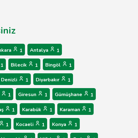
iniz
nkara
Antalya
1
1
Bilecik
Bingöl
1
1
1
Denizli
Diyarbakır
1
1
p
Giresun
Gümüşhane
1
1
1
aş
Karabük
Karaman
1
1
1
Kocaeli
Konya
1
1
1