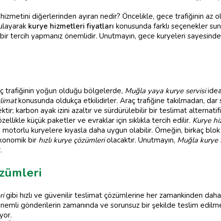
izmetini diğerlerinden ayıran nedir? Öncelikle, gece trafiğinin az o
ygulayarak
kurye hizmetleri fiyatları
konusunda farklı seçenekler suna
 tercih yapmanız önemlidir. Unutmayın, gece kuryeleri sayesinde ac
raç trafiğinin yoğun olduğu bölgelerde,
Muğla yaya kurye servisi
idea
slimat
konusunda oldukça etkilidirler. Araç trafiğine takılmadan, dar 
ir; karbon ayak izini azaltır ve sürdürülebilir bir teslimat alternatifi
ellikle küçük paketler ve evraklar için sıklıkla tercih edilir.
Kurye hiz
e motorlu kuryelere kıyasla daha uygun olabilir. Örneğin, birkaç blok
ekonomik bir
hızlı kurye çözümleri
olacaktır. Unutmayın,
Muğla kurye 
.
zümleri
ri
gibi hızlı ve güvenilir teslimat çözümlerine her zamankinden daha 
 önemli gönderilerin zamanında ve sorunsuz bir şekilde teslim edil
yor.