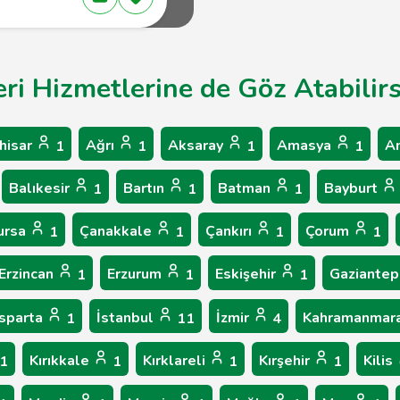
eri Hizmetlerine de Göz Atabilirs
hisar
Ağrı
Aksaray
Amasya
A
1
1
1
1
Balıkesir
Bartın
Batman
Bayburt
1
1
1
ursa
Çanakkale
Çankırı
Çorum
1
1
1
1
Erzincan
Erzurum
Eskişehir
Gaziante
1
1
1
Isparta
İstanbul
İzmir
Kahramanmar
1
11
4
Kırıkkale
Kırklareli
Kırşehir
Kilis
1
1
1
1