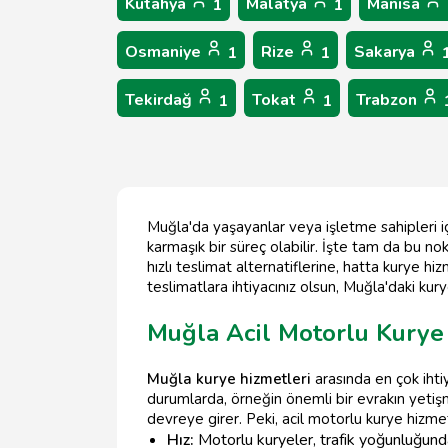
Kütahya
Malatya
Manisa
1
1
Osmaniye
Rize
Sakarya
1
1
Tekirdağ
Tokat
Trabzon
1
1
Muğla'da yaşayanlar veya işletme sahipleri i
karmaşık bir süreç olabilir. İşte tam da bu n
hızlı teslimat alternatiflerine, hatta kurye hiz
teslimatlara ihtiyacınız olsun, Muğla'daki kurye
Muğla Acil Motorlu Kurye
Muğla kurye hizmetleri
arasında en çok ihti
durumlarda, örneğin önemli bir evrakın yetişm
devreye girer. Peki, acil motorlu kurye hizme
Hız:
Motorlu kuryeler, trafik yoğunluğundan