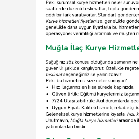
Peki, kurumsal kurye hizmetleri neler sunuyor
saatlerde düzenli teslimatlar, toplu gönderim i
ciddi bir fark yaratıyorlar. Standart gönderil
Kurye hizmetleri fiyatları
ise, genellikle gönde
genellikle daha uygun fiyatlarla bu hizmetler
operasyonel verimliliği artırmak ve müşteri 
Muğla İlaç Kurye Hizmetle
Sağlığınız söz konusu olduğunda zamanın ne 
güvenilir şekilde karşılıyoruz. Özellikle reçet
teslimat
seçeneğimiz ile yanınızdayız.
Peki, bu hizmetimiz size neler sunuyor?
Hız:
İlaçlarınız en kısa sürede kapınızda.
Güvenilirlik:
Eğitimli kuryelerimiz ilaçların
7/24 Ulaşılabilirlik:
Acil durumlarda gece
Uygun Fiyat:
Kaliteli hizmeti, rekabetçi
k
Geleneksel kurye hizmetlerine kıyasla,
hızlı 
Unutmayın,
Muğla kurye hizmetleri
arasında i
yatırımlardan biridir.