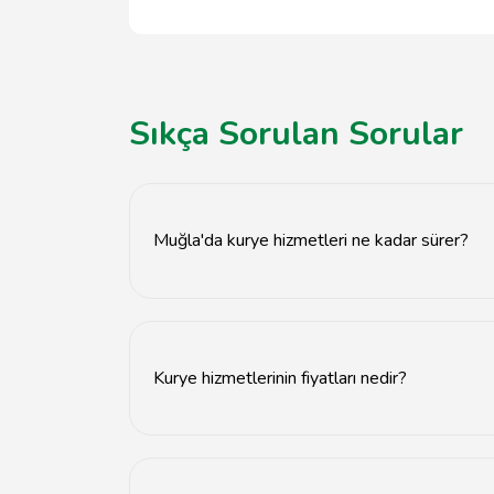
Sıkça Sorulan Sorular
Muğla'da kurye hizmetleri ne kadar sürer?
Muğla'da kurye hizmetleri genellikle 1-3 saat
Kurye hizmetlerinin fiyatları nedir?
Kurye hizmetlerinin fiyatları, mesafeye ve gön