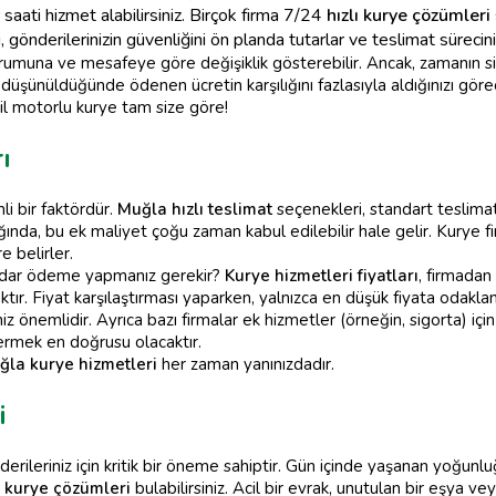
saati hizmet alabilirsiniz. Birçok firma 7/24
hızlı kurye çözümleri
gönderilerinizin güvenliğini ön planda tutarlar ve teslimat sürecini t
durumuna ve mesafeye göre değişiklik gösterebilir. Ancak, zamanın si
üşünüldüğünde ödenen ücretin karşılığını fazlasıyla aldığınızı görece
acil motorlu kurye tam size göre!
ı
li bir faktördür.
Muğla hızlı teslimat
seçenekleri, standart teslimat
ğında, bu ek maliyet çoğu zaman kabul edilebilir hale gelir. Kurye f
e belirler.
adar ödeme yapmanız gerekir?
Kurye hizmetleri fiyatları
, firmadan
caktır. Fiyat karşılaştırması yaparken, yalnızca en düşük fiyata odakla
önemlidir. Ayrıca bazı firmalar ek hizmetler (örneğin, sigorta) için
ermek en doğrusu olacaktır.
ğla kurye hizmetleri
her zaman yanınızdadır.
i
önderileriniz için kritik bir öneme sahiptir. Gün içinde yaşanan yoğun
ı kurye çözümleri
bulabilirsiniz. Acil bir evrak, unutulan bir eşya ve