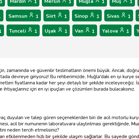
Mardin
Mersin
Muğla
Muş
1
1
1
1
1
Samsun
Siirt
Sinop
Sivas
1
1
1
1
1
Tunceli
Uşak
Van
Yalova
1
1
1
1
1
çin, zamanında ve güvenilir teslimatların önemi büyük. Ancak, doğ
oktada devreye giriyoruz! Bu rehberimizde, Muğla'daki en iyi kurye s
metleri fiyatlarına kadar her şeyi detaylı bir şekilde inceleyeceğiz. İs
 ihtiyaçlarınız için en iyi ipuçları ve çözümleri burada bulacaksınız.
yaç duyulan ve talep gören seçeneklerden biri de acil motorlu kurye 
esi, acil bir numunenin laboratuvara ulaştırılması gerektiğinde,
Muğ
tini neden tercih etmelisiniz?
 etkilenmeden hızlı bir şekilde ulaşım sağlarlar. Bu sayede gönderi