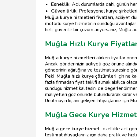
Esneklik:
Acil durumlarda dahi, günün her 
Güvenilirlik:
Profesyonel kurye şirketleri, 
Muğla kurye hizmetleri fiyatları
, aciliyet 
motorlu kurye hizmetinin sunduğu avantajlar d
hızlı, güvenilir bir çözüm arıyorsanız, Muğla 
Muğla Hızlı Kurye Fiyatlar
Muğla kurye hizmetleri
alırken fiyatlar önem
Ancak, gönderinizin aciliyeti göz önüne alındı
gönderinin ağırlığına ve teslimat süresine gör
Peki, Muğla hızlı kurye çözümleri
için ne k
fazla firmadan fiyat teklifi almak akıllıca ola
sunduğu hizmet kalitesini de değerlendirmeniz 
maliyetleri göz önünde bulundurarak karar v
Unutmayın ki, ani gelişen ihtiyaçlarınız için
Mu
Muğla Gece Kurye Hizmet
Muğla gece kurye hizmeti
, özellikle acil g
teslimat
ihtiyaçlarınız için daha pratik ve
hızl