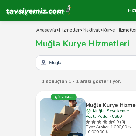
Tavsiyemiz Anasayfa
Hiz
Anasayfa
>
Hizmetler
>
Nakliyat
>
Kurye Hizmetler
Muğla Kurye Hizmetleri
Şehir seçin
1 sonuçtan 1 - 1 arası gösteriliyor.
Öne Çıkan
Muğla Kurye Hizme
Muğla, Seydikemer
Posta Kodu: 48850
0.0 (0)
Fiyat Aralığı: 1.000,00 ₺ -
10.000,00 ₺