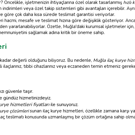
? Öncelikle, işletmenizin ihtiyaçlarına özel olarak tasarlanmış
hızlı 
ndirimleri veya özel takip sistemleri gibi avantajları içerebilir. Ayr
ere göre çok daha kısa sürede teslimat garantisi veriyorlar.
ri hacmi, mesafe ve teslimat hızına göre değişiklik gösteriyor. Anc
den yararlanabiliyorlar. Özetle, Muğla'daki kurumsal işletmeler için,
memnuniyetini sağlamak adına kritik bir öneme sahip.
ri
kadar değerli olduğunu biliyoruz. Bu nedenle,
Muğla ilaç kurye hizm
eli ilaçlarınız, tıbbi cihazlarınız veya eczaneden temin etmeniz gereke
ızı güvenle taşır.
 gündüz hizmetinizdeyiz.
urye hizmetleri fiyatları
ile sunuyoruz.
kurye çözümleri
sunan ilaç kurye hizmetleri, özellikle zamana karşı y
laç teslimatı konusunda uzmanlaşmış bir çözüm ortağına sahip olmak, 