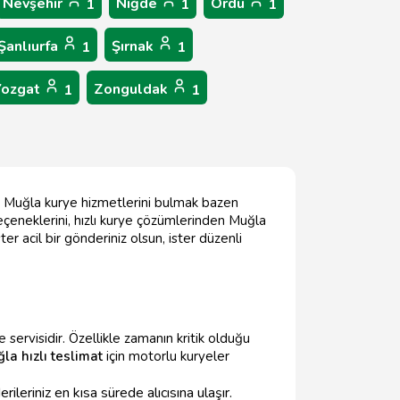
Nevşehir
Niğde
Ordu
1
1
1
Şanlıurfa
Şırnak
1
1
Yozgat
Zonguldak
1
1
ru Muğla kurye hizmetlerini bulmak bazen
eçeneklerini, hızlı kurye çözümlerinden Muğla
ter acil bir gönderiniz olsun, ister düzenli
servisidir. Özellikle zamanın kritik olduğu
la hızlı teslimat
için motorlu kuryeler
leriniz en kısa sürede alıcısına ulaşır.