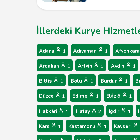
İllerdeki Kurye Hizmetl
Adana
Adıyaman
Afyonkara
1
1
Ardahan
Artvin
Aydın
1
1
1
Bitlis
Bolu
Burdur
B
1
1
1
Düzce
Edirne
Elâzığ
1
1
1
Hakkâri
Hatay
Iğdır
1
2
1
Kars
Kastamonu
Kayseri
1
1