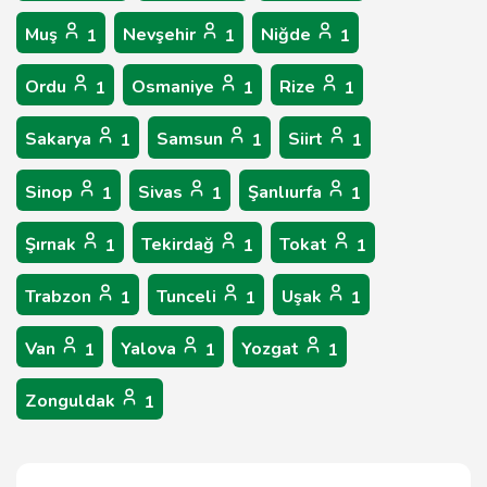
Muş
Nevşehir
Niğde
1
1
1
Ordu
Osmaniye
Rize
1
1
1
Sakarya
Samsun
Siirt
1
1
1
Sinop
Sivas
Şanlıurfa
1
1
1
Şırnak
Tekirdağ
Tokat
1
1
1
Trabzon
Tunceli
Uşak
1
1
1
Van
Yalova
Yozgat
1
1
1
Zonguldak
1