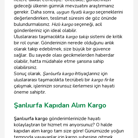
gideceği ülkenin gümrük mevzuatını araştırmanız
gerekir. Daha sonra,
uygun fiyatlı kargo
seçeneklerini
değerlendirirken, teslimat süresini de göz önünde
bulundurmalısınız.
Hızlı kargo
seçeneği, acil
gönderileriniz için ideal olabilir.
Uluslararası taşımacılıkta
kargo takip
sistemi de kritik
bir rol oynar. Gönderinizin nerede olduğunu anlık
olarak takip edebilmek, size büyük bir güvence
sağlar. Bu sayede olası gecikmelerden haberdar
olabilir, hatta müdahale etme şansına sahip
olabilirsiniz.
Sonuç olarak,
Şanlıurfa kargo
ihtiyaçlarınız için
uluslararası taşımacılıkta tecrübeli bir
kargo fir
ile
çalışmak, işlerinizin sorunsuz ilerlemesi için hayati
öneme sahiptir.
Şanlıurfa Kapıdan Alım Kargo
Şanlıurfa kargo
gönderimlerinizde hayatı
kolaylaştıran bir hizmet mi arıyorsunuz? O halde
kapıdan alım kargo tam size göre! Günümüzde yoğun
tempoda yaşayanlar için kargo şubesine gitmek