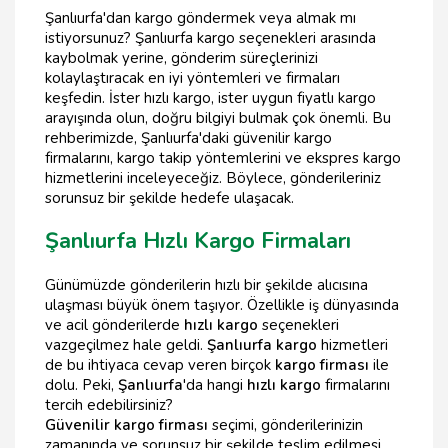
Şanlıurfa'dan kargo göndermek veya almak mı
istiyorsunuz? Şanlıurfa kargo seçenekleri arasında
kaybolmak yerine, gönderim süreçlerinizi
kolaylaştıracak en iyi yöntemleri ve firmaları
keşfedin. İster hızlı kargo, ister uygun fiyatlı kargo
arayışında olun, doğru bilgiyi bulmak çok önemli. Bu
rehberimizde, Şanlıurfa'daki güvenilir kargo
firmalarını, kargo takip yöntemlerini ve ekspres kargo
hizmetlerini inceleyeceğiz. Böylece, gönderileriniz
sorunsuz bir şekilde hedefe ulaşacak.
Şanlıurfa Hızlı Kargo Firmaları
Günümüzde gönderilerin hızlı bir şekilde alıcısına
ulaşması büyük önem taşıyor. Özellikle iş dünyasında
ve acil gönderilerde
hızlı kargo
seçenekleri
vazgeçilmez hale geldi.
Şanlıurfa kargo
hizmetleri
de bu ihtiyaca cevap veren birçok
kargo firması
ile
dolu. Peki,
Şanlıurfa
'da hangi
hızlı kargo
firmalarını
tercih edebilirsiniz?
Güvenilir kargo firması
seçimi, gönderilerinizin
zamanında ve sorunsuz bir şekilde teslim edilmesi