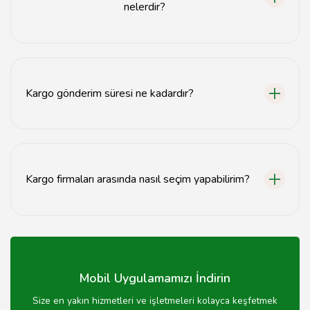
nelerdir?
Şanlıurfa'da uygun fiyatlı kargo seçenekleri arasında
ABC Kargo ve DEF Kargo firmaları bulunmaktadır.
Kargo gönderim süresi ne kadardır?
Kargo gönderim süresi, seçilen kargo firmasına ve varış
noktasına göre genellikle 1-3 iş günü arasında
değişmektedir.
Kargo firmaları arasında nasıl seçim yapabilirim?
Kargo firmaları arasında seçim yaparken fiyat, hız,
müşteri hizmetleri ve kullanıcı yorumlarını dikkate
alabilirsiniz.
Mobil Uygulamamızı İndirin
Size en yakın hizmetleri ve işletmeleri kolayca keşfetmek