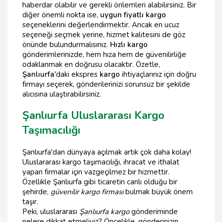
haberdar olabilir ve gerekli önlemleri alabilirsiniz. Bir
diğer önemli nokta ise,
uygun fiyatlı kargo
seçeneklerini değerlendirmektir. Ancak en ucuz
seçeneği seçmek yerine, hizmet kalitesini de göz
önünde bulundurmalısınız.
Hızlı kargo
gönderimlerinizde, hem hıza hem de güvenilirliğe
odaklanmak en doğrusu olacaktır. Özetle,
Şanlıurfa
'daki ekspres
kargo
ihtiyaçlarınız için doğru
firmayı seçerek, gönderilerinizi sorunsuz bir şekilde
alıcısına ulaştırabilirsiniz.
Şanlıurfa Uluslararası Kargo
Taşımacılığı
Şanlıurfa'dan dünyaya açılmak artık çok daha kolay!
Uluslararası kargo taşımacılığı, ihracat ve ithalat
yapan firmalar için vazgeçilmez bir hizmettir.
Özellikle Şanlıurfa gibi ticaretin canlı olduğu bir
şehirde,
güvenilir kargo firması
bulmak büyük önem
taşır.
Peki, uluslararası
Şanlıurfa kargo
gönderiminde
nelere dikkat etmeliyiz? Öncelikle, gönderinizin