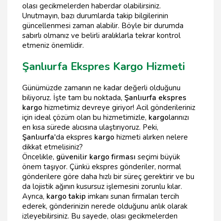
olası gecikmelerden haberdar olabilirsiniz.
Unutmayın, bazı durumlarda takip bilgilerinin
güncellenmesi zaman alabilir. Böyle bir durumda
sabırlı olmanız ve belirli aralıklarla tekrar kontrol
etmeniz önemlidir.
Şanlıurfa Ekspres Kargo Hizmeti
Günümüzde zamanın ne kadar değerli olduğunu
biliyoruz. İşte tam bu noktada,
Şanlıurfa ekspres
kargo
hizmetimiz devreye giriyor! Acil gönderileriniz
için ideal çözüm olan bu hizmetimizle,
kargo
larınızı
en kısa sürede alıcısına ulaştırıyoruz. Peki,
Şanlıurfa
'da ekspres
kargo
hizmeti alırken nelere
dikkat etmelisiniz?
Öncelikle,
güvenilir kargo firması
seçimi büyük
önem taşıyor. Çünkü ekspres gönderiler, normal
gönderilere göre daha hızlı bir süreç gerektirir ve bu
da lojistik ağının kusursuz işlemesini zorunlu kılar.
Ayrıca,
kargo takip
imkanı sunan firmaları tercih
ederek, gönderinizin nerede olduğunu anlık olarak
izleyebilirsiniz. Bu sayede, olası gecikmelerden