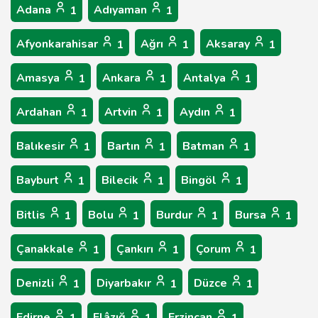
Adana
Adıyaman
1
1
Afyonkarahisar
Ağrı
Aksaray
1
1
1
Amasya
Ankara
Antalya
1
1
1
Ardahan
Artvin
Aydın
1
1
1
Balıkesir
Bartın
Batman
1
1
1
Bayburt
Bilecik
Bingöl
1
1
1
Bitlis
Bolu
Burdur
Bursa
1
1
1
1
Çanakkale
Çankırı
Çorum
1
1
1
Denizli
Diyarbakır
Düzce
1
1
1
Edirne
Elâzığ
Erzincan