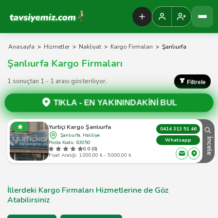
Tavsiyemiz Anasayfa
Anasayfa
>
Hizmetler
>
Nakliyat
>
Kargo Firmaları
>
Şanlıurfa
Şanlıurfa Kargo Firmaları
1 sonuçtan 1 - 1 arası gösteriliyor.
Filtrele
TIKLA -
EN YAKININDAKİNİ BUL
Yurtiçi Kargo Şanlıurfa
0414 313 51 46
Şanlıurfa, Haliliye
İncele
Whatsapp
Posta Kodu: 63050
0.0 (0)
Fiyat Aralığı: 1.000,00 ₺ - 5.000,00 ₺
İllerdeki Kargo Firmaları Hizmetlerine de Göz
Atabilirsiniz