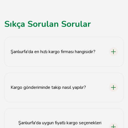
Sıkça Sorulan Sorular
Şanlıurfa'da en hızlı kargo firması hangisidir?
Şanlıurfa'da en hızlı kargo firması, müşteri yorumlarına
göre genellikle XYZ Kargo olarak öne çıkmaktadır.
Kargo gönderiminde takip nasıl yapılır?
Kargo gönderiminde takip yapmak için kargo firması
tarafından verilen takip numarasını kullanarak resmi
web sitesinden sorgulama yapabilirsiniz.
Şanlıurfa'da uygun fiyatlı kargo seçenekleri