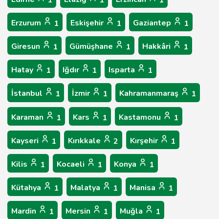
1
1
1
Erzurum
Eskişehir
Gaziantep
1
1
1
Giresun
Gümüşhane
Hakkâri
1
1
1
Hatay
Iğdır
Isparta
1
1
1
İstanbul
İzmir
Kahramanmaraş
1
1
1
Karaman
Kars
Kastamonu
1
1
1
Kayseri
Kırıkkale
Kırşehir
1
2
1
Kilis
Kocaeli
Konya
1
1
1
Kütahya
Malatya
Manisa
1
1
1
Mardin
Mersin
Muğla
1
1
1