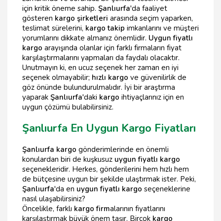
için kritik öneme sahip.
Şanlıurfa
'da faaliyet
gösteren
kargo şirketleri
arasında seçim yaparken,
teslimat sürelerini,
kargo takip
imkanlarını ve müşteri
yorumlarını dikkate almanız önemlidir.
Uygun fiyatlı
kargo
arayışında olanlar için farklı firmaların fiyat
karşılaştırmalarını yapmaları da faydalı olacaktır.
Unutmayın ki, en ucuz seçenek her zaman en iyi
seçenek olmayabilir;
hızlı kargo
ve güvenilirlik de
göz önünde bulundurulmalıdır. İyi bir araştırma
yaparak
Şanlıurfa
'daki
kargo
ihtiyaçlarınız için en
uygun çözümü bulabilirsiniz.
Şanlıurfa En Uygun Kargo Fiyatları
Şanlıurfa kargo
gönderimlerinde en önemli
konulardan biri de kuşkusuz
uygun fiyatlı kargo
seçenekleridir. Herkes, gönderilerini hem hızlı hem
de bütçesine uygun bir şekilde ulaştırmak ister. Peki,
Şanlıurfa
'da en
uygun fiyatlı kargo
seçeneklerine
nasıl ulaşabilirsiniz?
Öncelikle, farklı
kargo firm
alarının fiyatlarını
karşılaştırmak büyük önem taşır. Birçok
kargo