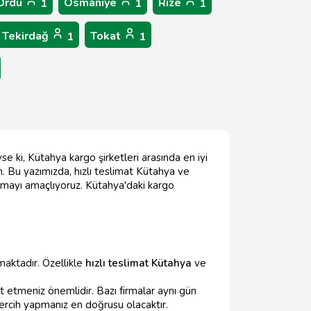
Ordu
Osmaniye
Rize
1
1
1
Tekirdağ
Tokat
1
1
se ki, Kütahya kargo şirketleri arasında en iyi
. Bu yazımızda, hızlı teslimat Kütahya ve
sunmayı amaçlıyoruz. Kütahya'daki kargo
maktadır. Özellikle
hızlı teslimat Kütahya
ve
at etmeniz önemlidir. Bazı firmalar aynı gün
 tercih yapmanız en doğrusu olacaktır.