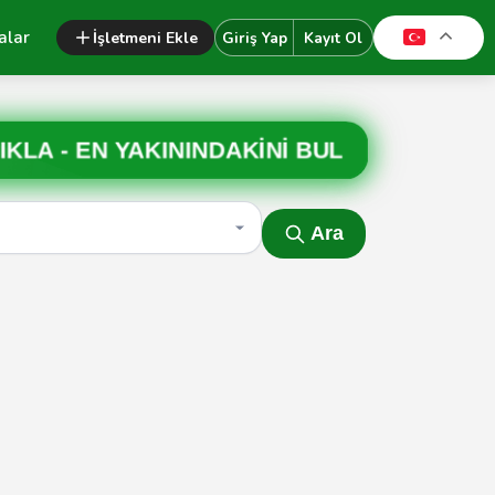
alar
İşletmeni Ekle
Giriş Yap
Kayıt Ol
IKLA -
EN YAKININDAKİNİ BUL
Ara