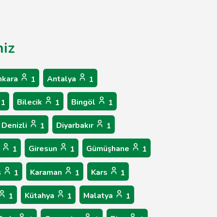
niz
nkara
Antalya
1
1
Bilecik
Bingöl
1
1
1
Denizli
Diyarbakır
1
1
p
Giresun
Gümüşhane
1
1
1
ş
Karaman
Kars
1
1
1
Kütahya
Malatya
1
1
1