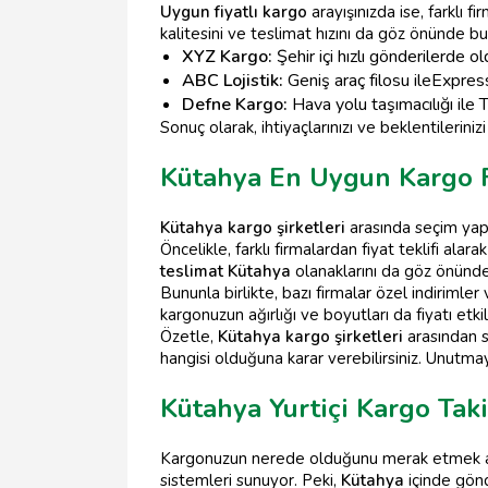
Uygun fiyatlı kargo
arayışınızda ise, farklı f
kalitesini ve teslimat hızını da göz önünde bu
XYZ Kargo:
Şehir içi hızlı gönderilerde ol
ABC Lojistik:
Geniş araç filosu ileExpres
Defne Kargo:
Hava yolu taşımacılığı ile T
Sonuç olarak, ihtiyaçlarınızı ve beklentileriniz
Kütahya En Uygun Kargo F
Kütahya kargo şirketleri
arasında seçim yapa
Öncelikle, farklı firmalardan fiyat teklifi al
teslimat Kütahya
olanaklarını da göz önünde
Bununla birlikte, bazı firmalar özel indiriml
kargonuzun ağırlığı ve boyutları da fiyatı etk
Özetle,
Kütahya kargo şirketleri
arasından s
hangisi olduğuna karar verebilirsiniz. Unutma
Kütahya Yurtiçi Kargo Tak
Kargonuzun nerede olduğunu merak etmek ar
sistemleri sunuyor. Peki,
Kütahya
içinde gönde