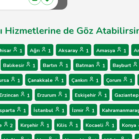
ı Hizmetlerine de Göz Atabilirsi
hisar
Ağrı
Aksaray
Amasya
A
1
1
1
1
Balıkesir
Bartın
Batman
Bayburt
1
1
1
ursa
Çanakkale
Çankırı
Çorum
1
1
1
1
Erzincan
Erzurum
Eskişehir
Gaziante
1
1
1
Isparta
İstanbul
İzmir
Kahramanmara
1
1
1
le
Kırşehir
Kilis
Kocaeli
Konya
2
1
1
1