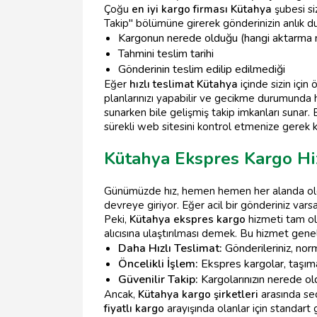
Çoğu
en iyi kargo firması Kütahya
şubesi si
Takip" bölümüne girerek gönderinizin anlık duru
Kargonun nerede olduğu (hangi aktarma 
Tahmini teslim tarihi
Gönderinin teslim edilip edilmediği
Eğer
hızlı teslimat Kütahya
içinde sizin için
planlarınızı yapabilir ve gecikme durumund
sunarken bile gelişmiş takip imkanları sunar.
sürekli web sitesini kontrol etmenize gerek 
Kütahya Ekspres Kargo Hi
Günümüzde hız, hemen hemen her alanda oldu
devreye giriyor. Eğer acil bir gönderiniz var
Peki,
Kütahya ekspres kargo
hizmeti tam ol
alıcısına ulaştırılması demek. Bu hizmet genell
Daha Hızlı Teslimat:
Gönderileriniz, norm
Öncelikli İşlem:
Ekspres kargolar, taşıma 
Güvenilir Takip:
Kargolarınızın nerede old
Ancak,
Kütahya kargo şirketleri
arasında se
fiyatlı kargo
arayışında olanlar için standart