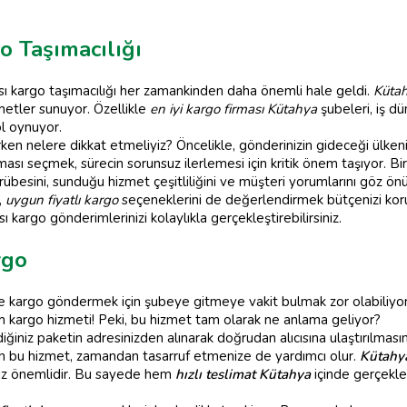
o Taşımacılığı
 kargo taşımacılığı her zamankinden daha önemli hale geldi.
Kütah
metler sunuyor. Özellikle
en iyi kargo firması Kütahya
şubeleri, iş dü
ol oynuyor.
rken nelere dikkat etmeliyiz? Öncelikle, gönderinizin gideceği ülke
ması seçmek, sürecin sorunsuz ilerlemesi için kritik önem taşıyor. B
ecrübesini, sunduğu hizmet çeşitliliğini ve müşteri yorumlarını göz ö
,
uygun fiyatlı kargo
seçeneklerini de değerlendirmek bütçenizi koru
 kargo gönderimlerinizi kolaylıkla gerçekleştirebilirsiniz.
rgo
kargo göndermek için şubeye gitmeye vakit bulmak zor olabiliyor
m kargo hizmeti! Peki, bu hizmet tam olarak ne anlama geliyor?
iniz paketin adresinizden alınarak doğrudan alıcısına ulaştırılması
yan bu hizmet, zamandan tasarruf etmenize de yardımcı olur.
Kütahy
niz önemlidir. Bu sayede hem
hızlı teslimat Kütahya
içinde gerçekleş