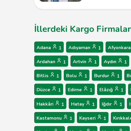
İllerdeki Kargo Firmalar
Adana
Adıyaman
Afyonkara
1
1
Ardahan
Artvin
Aydın
1
1
1
Bitlis
Bolu
Burdur
B
1
1
1
Düzce
Edirne
Elâzığ
1
1
1
Hakkâri
Hatay
Iğdır
1
1
1
Kastamonu
Kayseri
Kırıkka
1
1