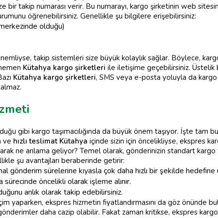
ze bir takip numarası verir. Bu numarayı, kargo şirketinin web site
munu öğrenebilirsiniz. Genellikle şu bilgilere erişebilirsiniz:
merkezinde olduğu)
 önemliyse, takip sistemleri size büyük kolaylık sağlar. Böylece, ka
a hemen
Kütahya kargo şirketleri
ile iletişime geçebilirsiniz. Üstelik
 Bazı
Kütahya kargo şirketleri
, SMS veya e-posta yoluyla da kargo d
kalmaz.
zmeti
ğu gibi kargo taşımacılığında da büyük önem taşıyor. İşte tam b
sa ve
hızlı teslimat Kütahya
içinde sizin için öncelikliyse, ekspres 
arak ne anlama geliyor? Temel olarak, gönderinizin standart kargo 
ikle şu avantajları beraberinde getirir:
al gönderim sürelerine kıyasla çok daha hızlı bir şekilde hedefine u
sürecinde öncelikli olarak işleme alınır.
uğunu anlık olarak takip edebilirsiniz.
çim yaparken, ekspres hizmetin fiyatlandırmasını da göz önünde bu
 gönderimler daha cazip olabilir. Fakat zaman kritikse, ekspres karg