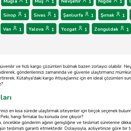
Muğla
Muş
Nevşehir
Niğde
1
1
1
1
Sinop
Sivas
Şanlıurfa
Şırnak
1
1
1
1
Van
Yalova
Yozgat
Zonguldak
1
1
1
1
venilir ve hızlı kargo çözümleri bulmak bazen zorlayıcı olabilir. Ney
direrek, gönderilerinizi zamanında ve güvenle ulaştırmanız mümkün
 getirerek, Kütahya'daki kargo ihtiyaçlarınız için en ideal çözümleri 
z?
ları
inizi en kısa sürede ulaştırmak isteyenler için birçok seçenek bulun
Peki, hangi firmalar bu konuda öne çıkıyor?
da, öncelikle gönderim ağının genişliğine ve teslimat sürelerine dikk
ün teslimatı garanti etmektedir. Dolayısıyla, aciliyetinize göre bir