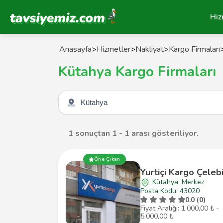
Tavsiyemiz Anasayfa
Hiz
Anasayfa
>
Hizmetler
>
Nakliyat
>
Kargo Firmaları
Kütahya Kargo Firmaları
Şehir seçin
1 sonuçtan 1 - 1 arası gösteriliyor.
Öne Çıkan
Yurtiçi Kargo Çeleb
Kütahya, Merkez
Posta Kodu: 43020
0.0 (0)
Fiyat Aralığı: 1.000,00 ₺ -
5.000,00 ₺