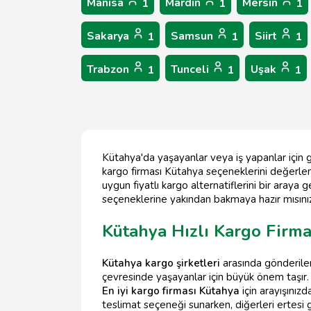
Manisa
Mardin
Mersin
1
1
1
Sakarya
Samsun
Siirt
1
1
1
Trabzon
Tunceli
Uşak
1
1
1
Kütahya'da yaşayanlar veya iş yapanlar için gü
kargo firması Kütahya seçeneklerini değerlen
uygun fiyatlı kargo alternatiflerini bir araya
seçeneklerine yakından bakmaya hazır mısını
Kütahya Hızlı Kargo Firma
Kütahya kargo şirketleri
arasında gönderiler
çevresinde yaşayanlar için büyük önem taşır. 
En iyi kargo firması Kütahya
için arayışınız
teslimat seçeneği sunarken, diğerleri ertesi g