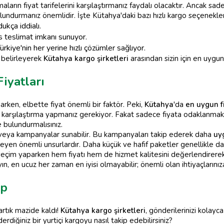
irmaların fiyat tarifelerini karşılaştırmanız faydalı olacaktır. Ancak 
lundurmanız önemlidir. İşte Kütahya'daki bazı hızlı kargo seçenekler
dukça iddialı.
s teslimat imkanı sunuyor.
ürkiye'nin her yerine hızlı çözümler sağlıyor.
i belirleyerek
Kütahya kargo şirketleri
arasından sizin için en uygun 
iyatları
rken, elbette fiyat önemli bir faktör. Peki,
Kütahya
'da
en uygun f
arak karşılaştırma yapmanız gerekiyor. Fakat sadece fiyata odaklanmak
 bulundurmalısınız.
er veya kampanyalar sunabilir. Bu kampanyaları takip ederek daha
uyg
ileyen önemli unsurlardır. Daha küçük ve hafif paketler genellikle dah
eçim yaparken hem fiyatı hem de hizmet kalitesini değerlendirerek 
yın, en ucuz her zaman en iyisi olmayabilir; önemli olan ihtiyaçların
ip
tık mazide kaldı!
Kütahya kargo şirketleri
, gönderilerinizi kolayc
rdiğiniz bir yurtiçi kargoyu nasıl takip edebilirsiniz?