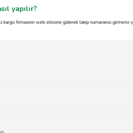
sıl yapılır?
iz kargo firmasının web sitesine giderek takip numaranızı girmeniz y
larına ve hizmet kalitesine göre değişiklik göstermektedir. Ancak g
r?