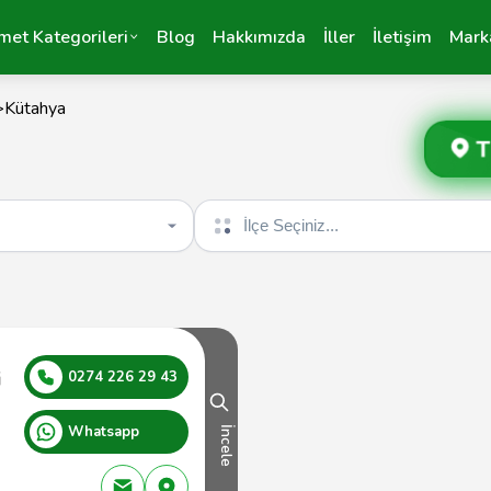
met Kategorileri
Blog
Hakkımızda
İller
İletişim
Mark
>
Kütahya
T
İlçe seçin
i
0274 226 29 43
Whatsapp
İncele