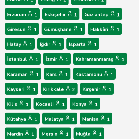
1
1
1
Erzurum
Eskişehir
Gaziantep
1
1
1
Giresun
Gümüşhane
Hakkâri
1
1
1
Hatay
Iğdır
Isparta
1
1
1
İstanbul
İzmir
Kahramanmaraş
1
1
1
Karaman
Kars
Kastamonu
1
1
1
Kayseri
Kırıkkale
Kırşehir
1
2
1
Kilis
Kocaeli
Konya
1
1
1
Kütahya
Malatya
Manisa
1
1
1
Mardin
Mersin
Muğla
1
1
1