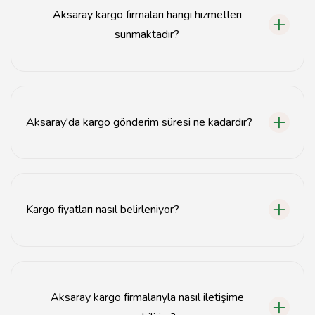
Aksaray kargo firmaları hangi hizmetleri
sunmaktadır?
Aksaray kargo firmaları, ulusal ve uluslararası taşımacılık,
hızlı teslimat, paketleme ve depolama hizmetleri
sunmaktadır.
Aksaray'da kargo gönderim süresi ne kadardır?
Aksaray'da kargo gönderim süresi genellikle 1-3 iş
günü arasında değişmektedir.
Kargo fiyatları nasıl belirleniyor?
Kargo fiyatları, gönderim ağırlığı, boyutu ve mesafeye
göre belirlenmektedir.
Aksaray kargo firmalarıyla nasıl iletişime