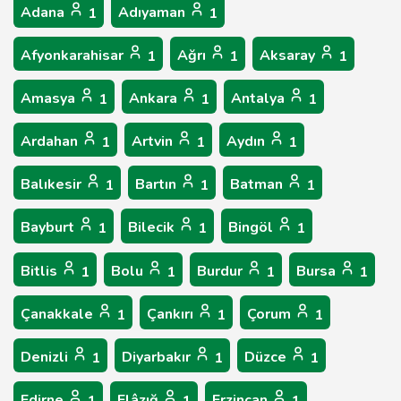
Adana
Adıyaman
1
1
Afyonkarahisar
Ağrı
Aksaray
1
1
1
Amasya
Ankara
Antalya
1
1
1
Ardahan
Artvin
Aydın
1
1
1
Balıkesir
Bartın
Batman
1
1
1
Bayburt
Bilecik
Bingöl
1
1
1
Bitlis
Bolu
Burdur
Bursa
1
1
1
1
Çanakkale
Çankırı
Çorum
1
1
1
Denizli
Diyarbakır
Düzce
1
1
1
Edirne
Elâzığ
Erzincan