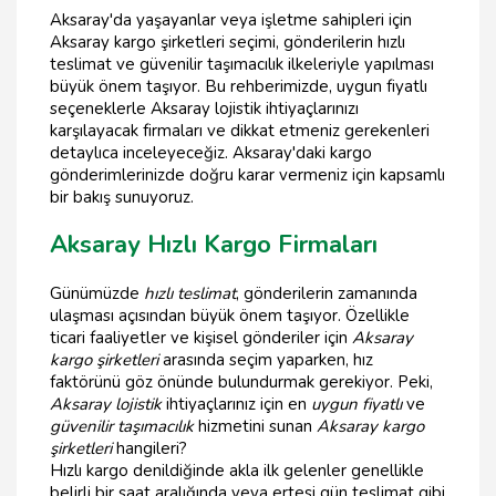
Aksaray'da yaşayanlar veya işletme sahipleri için
Aksaray kargo şirketleri seçimi, gönderilerin hızlı
teslimat ve güvenilir taşımacılık ilkeleriyle yapılması
büyük önem taşıyor. Bu rehberimizde, uygun fiyatlı
seçeneklerle Aksaray lojistik ihtiyaçlarınızı
karşılayacak firmaları ve dikkat etmeniz gerekenleri
detaylıca inceleyeceğiz. Aksaray'daki kargo
gönderimlerinizde doğru karar vermeniz için kapsamlı
bir bakış sunuyoruz.
Aksaray Hızlı Kargo Firmaları
Günümüzde
hızlı teslimat
, gönderilerin zamanında
ulaşması açısından büyük önem taşıyor. Özellikle
ticari faaliyetler ve kişisel gönderiler için
Aksaray
kargo şirketleri
arasında seçim yaparken, hız
faktörünü göz önünde bulundurmak gerekiyor. Peki,
Aksaray lojistik
ihtiyaçlarınız için en
uygun fiyatlı
ve
güvenilir taşımacılık
hizmetini sunan
Aksaray kargo
şirketleri
hangileri?
Hızlı kargo denildiğinde akla ilk gelenler genellikle
belirli bir saat aralığında veya ertesi gün teslimat gibi