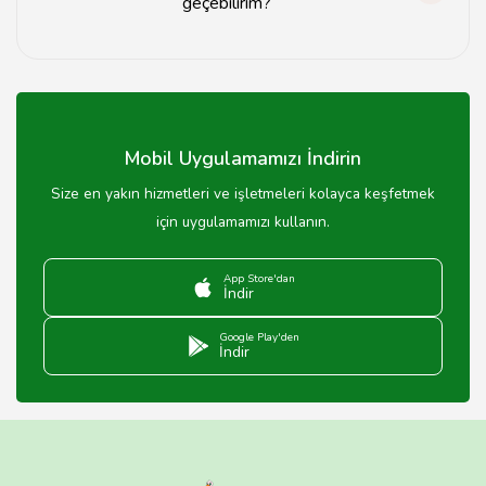
geçebilirim?
Aksaray kargo firmalarıyla iletişime geçmek için web
sitelerindeki iletişim bilgilerini kullanabilirsiniz.
Mobil Uygulamamızı İndirin
Size en yakın hizmetleri ve işletmeleri kolayca keşfetmek
için uygulamamızı kullanın.
App Store'dan
İndir
Google Play'den
İndir