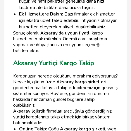
küçük ve hafif paketler genellikle daha
hızlı
teslimat
ile birlikte daha ucuza taşınır.
Ek Hizmetlere Bakın:
Bazı firmalar ek hizmetler
için ekstra ücret talep edebilir. İhtiyacınız olmayan
hizmetleri eleyerek maliyeti düşürebilirsiniz.
Sonuç olarak,
Aksaray'da uygun fiyatlı
kargo
hizmeti bulmak mümkün. Önemli olan, araştırma
yapmak ve ihtiyaçlarınıza en uygun seçeneği
belirlemektir.
Aksaray Yurtiçi Kargo Takip
Kargonuzun nerede olduğunu merak mı ediyorsunuz?
Neyse ki, günümüzde
Aksaray kargo şirketleri
,
gönderilerinizi kolayca takip edebilmeniz için gelişmiş
sistemler sunuyor. Böylece, gönderinizin durumu
hakkında her zaman güncel bilgilere sahip
olabilirsiniz.
Aksaray lojistik
firmaları aracılığıyla gönderdiğiniz
yurtiçi kargolarınızı takip etmek için birkaç yöntem
bulunmaktadır:
Online Takip:
Çoğu
Aksaray kargo şirketi
, web