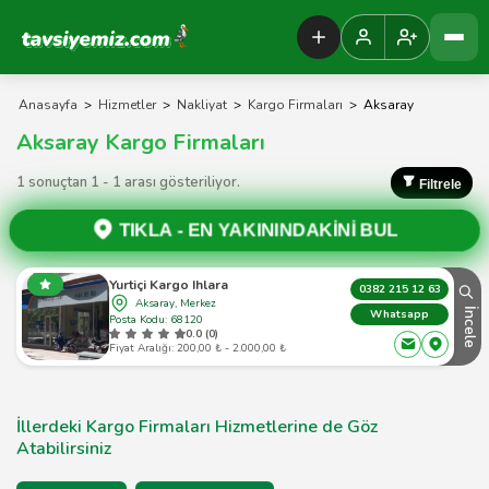
Tavsiyemiz Anasayfa
Anasayfa
>
Hizmetler
>
Nakliyat
>
Kargo Firmaları
>
Aksaray
Aksaray Kargo Firmaları
1 sonuçtan 1 - 1 arası gösteriliyor.
Filtrele
TIKLA -
EN YAKININDAKİNİ BUL
Yurtiçi Kargo Ihlara
0382 215 12 63
Aksaray, Merkez
İncele
Whatsapp
Posta Kodu: 68120
0.0 (0)
Fiyat Aralığı: 200,00 ₺ - 2.000,00 ₺
İllerdeki Kargo Firmaları Hizmetlerine de Göz
Atabilirsiniz