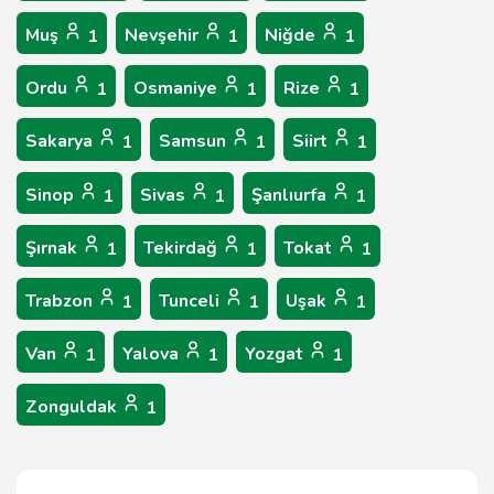
Muş
Nevşehir
Niğde
1
1
1
Ordu
Osmaniye
Rize
1
1
1
Sakarya
Samsun
Siirt
1
1
1
Sinop
Sivas
Şanlıurfa
1
1
1
Şırnak
Tekirdağ
Tokat
1
1
1
Trabzon
Tunceli
Uşak
1
1
1
Van
Yalova
Yozgat
1
1
1
Zonguldak
1