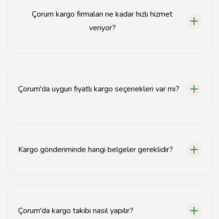
Çorum kargo firmaları ne kadar hızlı hizmet
veriyor?
Çorum kargo firmaları genellikle 1-3 iş günü içinde
teslimat yapmaktadır.
Çorum'da uygun fiyatlı kargo seçenekleri var mı?
Evet, Çorum'da uygun fiyatlı kargo seçenekleri sunan
birçok firma bulunmaktadır.
Kargo gönderiminde hangi belgeler gereklidir?
Kargo gönderiminde genellikle kimlik belgesi ve
gönderi bilgileri yeterlidir.
Çorum'da kargo takibi nasıl yapılır?