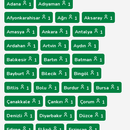
Adana
Adıyaman
1
1
Afyonkarahisar
Ağrı
Aksaray
1
1
1
Amasya
Ankara
Antalya
1
1
1
Ardahan
Artvin
Aydın
1
1
1
Balıkesir
Bartın
Batman
1
1
1
Bayburt
Bilecik
Bingöl
1
1
1
Bitlis
Bolu
Burdur
Bursa
1
1
1
1
Çanakkale
Çankırı
Çorum
1
1
1
Denizli
Diyarbakır
Düzce
1
1
1
Edirne
Elâzığ
Erzincan