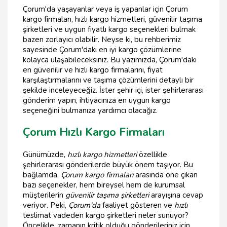
Çorum'da yaşayanlar veya iş yapanlar için Çorum
kargo firmaları, hızlı kargo hizmetleri, güvenilir taşıma
şirketleri ve uygun fiyatlı kargo seçenekleri bulmak
bazen zorlayıcı olabilir. Neyse ki, bu rehberimiz
sayesinde Çorum'daki en iyi kargo çözümlerine
kolayca ulaşabileceksiniz. Bu yazımızda, Çorum'daki
en güvenilir ve hızlı kargo firmalarını, fiyat
karşılaştırmalarını ve taşıma çözümlerini detaylı bir
şekilde inceleyeceğiz. İster şehir içi, ister şehirlerarası
gönderim yapın, ihtiyacınıza en uygun kargo
seçeneğini bulmanıza yardımcı olacağız.
Çorum Hızlı Kargo Firmaları
Günümüzde,
hızlı kargo hizmetleri
özellikle
şehirlerarası gönderilerde büyük önem taşıyor. Bu
bağlamda,
Çorum kargo firmaları
arasında öne çıkan
bazı seçenekler, hem bireysel hem de kurumsal
müşterilerin
güvenilir taşıma şirketleri
arayışına cevap
veriyor. Peki,
Çorum'da
faaliyet gösteren ve
hızlı
teslimat vadeden kargo şirketleri neler sunuyor?
Öncelikle, zamanın kritik olduğu gönderileriniz için,