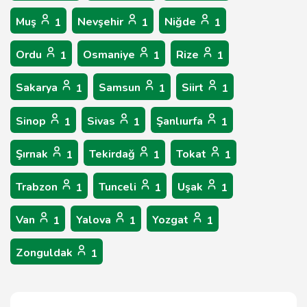
Muş
Nevşehir
Niğde
1
1
1
Ordu
Osmaniye
Rize
1
1
1
Sakarya
Samsun
Siirt
1
1
1
Sinop
Sivas
Şanlıurfa
1
1
1
Şırnak
Tekirdağ
Tokat
1
1
1
Trabzon
Tunceli
Uşak
1
1
1
Van
Yalova
Yozgat
1
1
1
Zonguldak
1