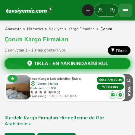
Tavsiyemiz Anasayfa
Anasayfa
>
Hizmetler
>
Nakliyat
>
Kargo Firmaları
>
Çorum
Çorum Kargo Firmaları
1 sonuçtan 1 - 1 arası gösteriliyor.
Filtrele
TIKLA -
EN YAKININDAKİNİ BUL
Aras Kargo Leblebiciler Şubesi
0549 776 80 45
Çorum, Merkez
İncele
Whatsapp
Posta Kodu: 19100
0.0 (0)
Fiyat Aralığı: 100,00 ₺ - 300,00 ₺
İllerdeki Kargo Firmaları Hizmetlerine de Göz
Atabilirsiniz