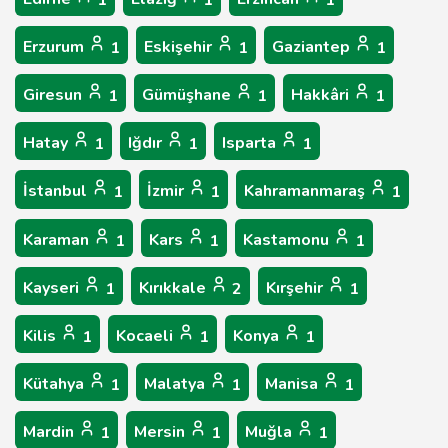
1
1
1
Erzurum
Eskişehir
Gaziantep
1
1
1
Giresun
Gümüşhane
Hakkâri
1
1
1
Hatay
Iğdır
Isparta
1
1
1
İstanbul
İzmir
Kahramanmaraş
1
1
1
Karaman
Kars
Kastamonu
1
1
1
Kayseri
Kırıkkale
Kırşehir
1
2
1
Kilis
Kocaeli
Konya
1
1
1
Kütahya
Malatya
Manisa
1
1
1
Mardin
Mersin
Muğla
1
1
1