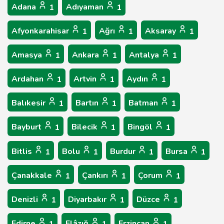
Adana
Adıyaman
1
1
Afyonkarahisar
Ağrı
Aksaray
1
1
1
Amasya
Ankara
Antalya
1
1
1
Ardahan
Artvin
Aydın
1
1
1
Balıkesir
Bartın
Batman
1
1
1
Bayburt
Bilecik
Bingöl
1
1
1
Bitlis
Bolu
Burdur
Bursa
1
1
1
1
Çanakkale
Çankırı
Çorum
1
1
1
Denizli
Diyarbakır
Düzce
1
1
1
Edirne
Elâzığ
Erzincan