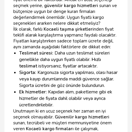
seçmek yerine,
güvenilir kargo hizmetleri
sunan ve
bütçenize uygun bir denge kuran firmaları
değerlendirmek önemlidir. Uygun fiyatlı kargo
seçenekleri ararken nelere dikkat etmeliyiz?
İlk olarak, farklı
Kocaeli taşıma şirketleri
nden fiyat
teklifi alarak karşılaştırma yapmanız faydalı olacaktır.
Fiyatları karşılştırırken sadece toplam ücrete değil,
aynı zamanda aşağıdaki faktörlere de dikkat edin:
Teslimat süresi:
Daha uzun teslimat süreleri
genellikle daha uygun fiyatlı olabilir.
Hızlı
teslimat
istiyorsanız, fiyatlar artacaktır.
Sigorta:
Kargonuza sigorta yapılması, olası hasar
veya kayıp durumlarında maddi güvence sağlar.
Sigorta ücretini de göz önünde bulundurun.
Ek hizmetler:
Kapıdan alım, paketleme gibi ek
hizmetler de fiyata dahil olabilir veya ayrıca
ücretlendirilebilir.
Unutmayın ki en ucuz seçenek her zaman en iyi
seçenek olmayabilir.
Güvenilir kargo hizmetleri
sunan, tecrübeli ve müşteri memnuniyetine önem
veren
Kocaeli kargo firmaları
ile çalışmak,