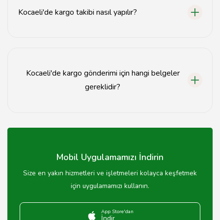
50 TL arasıdır.
Kocaeli'de kargo takibi nasıl yapılır?
Kocaeli'de kargo takibi, kargo firmasının web sitesinden
veya mobil uygulamasından takip numarası ile
yapılabilir.
Kocaeli'de kargo gönderimi için hangi belgeler
gereklidir?
Kocaeli'de kargo gönderimi için genellikle gönderici ve
alıcı bilgileri ile birlikte fatura veya irsaliye gereklidir.
Mobil Uygulamamızı İndirin
Size en yakın hizmetleri ve işletmeleri kolayca keşfetmek
için uygulamamızı kullanın.
App Store'dan
İndir