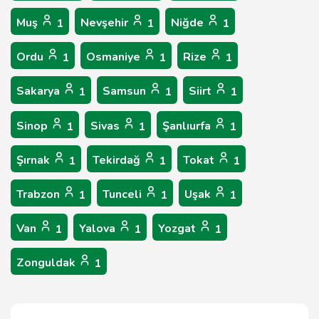
Muş
Nevşehir
Niğde
1
1
1
Ordu
Osmaniye
Rize
1
1
1
Sakarya
Samsun
Siirt
1
1
1
Sinop
Sivas
Şanlıurfa
1
1
1
Şırnak
Tekirdağ
Tokat
1
1
1
Trabzon
Tunceli
Uşak
1
1
1
Van
Yalova
Yozgat
1
1
1
Zonguldak
1