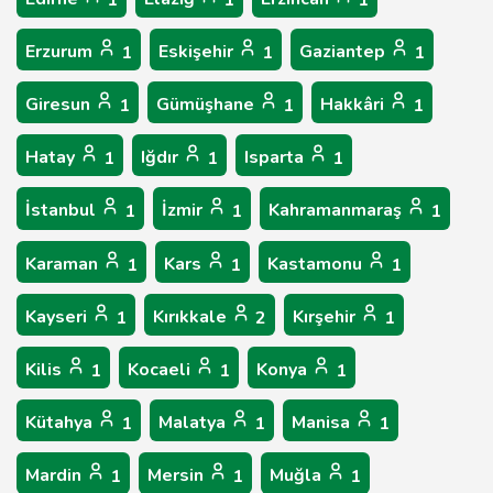
1
1
1
Erzurum
Eskişehir
Gaziantep
1
1
1
Giresun
Gümüşhane
Hakkâri
1
1
1
Hatay
Iğdır
Isparta
1
1
1
İstanbul
İzmir
Kahramanmaraş
1
1
1
Karaman
Kars
Kastamonu
1
1
1
Kayseri
Kırıkkale
Kırşehir
1
2
1
Kilis
Kocaeli
Konya
1
1
1
Kütahya
Malatya
Manisa
1
1
1
Mardin
Mersin
Muğla
1
1
1