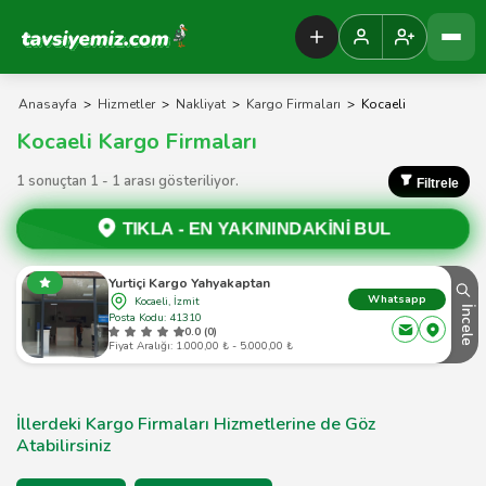
Tavsiyemiz Anasayfa
Anasayfa
>
Hizmetler
>
Nakliyat
>
Kargo Firmaları
>
Kocaeli
Kocaeli Kargo Firmaları
1 sonuçtan 1 - 1 arası gösteriliyor.
Filtrele
TIKLA -
EN YAKININDAKİNİ BUL
Yurtiçi Kargo Yahyakaptan
Whatsapp
Kocaeli, İzmit
İncele
Posta Kodu: 41310
0.0 (0)
Fiyat Aralığı: 1.000,00 ₺ - 5.000,00 ₺
İllerdeki Kargo Firmaları Hizmetlerine de Göz
Atabilirsiniz