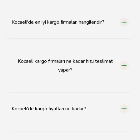
Kocaeli'de en iyi kargo firmaları hangileridir?
Kocaeli'de en iyi kargo firmaları arasında Aras Kargo,
Yurtiçi Kargo ve MNG Kargo bulunmaktadır.
Kocaeli kargo firmaları ne kadar hızlı teslimat
yapar?
Kocaeli kargo firmaları genellikle 1-3 gün içinde
teslimat yapmaktadır.
Kocaeli'de kargo fiyatları ne kadar?
Kocaeli'de kargo fiyatları gönderinin boyutuna ve
ağırlığına göre değişiklik göstermektedir, ortalama 20-