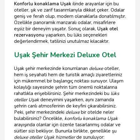
Konforlu konaklama Uşak
ilinde arayanlar için bu
oteller, şık ve zarif tasarımlarıyla dikkat çeker. Odalar
geniş ve ferah olup, modern olanaklarla donatılmıştır.
Özellikle panoramik manzaralı odalar, misafirlere
eşsiz bir deneyim yaşatır. Sonuç olarak,
Uşak otel
rezervasyonu
yaparken, bu lüks seçenekleri
değerlendirmek, tatilinizi unutulmaz kılacaktır.
Uşak Şehir Merkezi Deluxe Otel
Uşak şehir merkezinde konumlanan
deluxe
oteller,
hem iş seyahati hem de turistik amaçlı ziyaretleriniz
için mükemmel bir başlangıç noktası sunuyor. Ulaşım
kolaylığı sayesinde şehrin tüm önemli noktalarına
rahatlıkla erişebilirsiniz. Şehir merkezindeki bu
lüks
oteller Uşak
deneyimini yaşarken, aynı zamanda
şehrin canlı atmosferinin de keyfini çıkarabilirsiniz.
Peki, şehir merkezindeki
deluxe
bir otelde neler
bulabilirsiniz? Öncelikle,
konforlu konaklama Uşak
arayışında olanlar için özenle tasarlanmış odalar ve
süitler sizi bekliyor. Bununla birlikte, genellikle şu
deluxe oteller Uşak hizmetler
de sunuluyor: