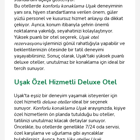
Bu otellerde
konforlu konaklama Uşak
deneyiminin
yanı sıra, hijyen standartlarına verilen önem, güler
yüzlü personel ve kusursuz hizmet anlayışı da dikkat
çekiyor. Ayrıca, konum itibarıyla şehrin önemli
noktalarına yakınlığı, seyahatinizi kolaylaştırıyor.
Yüksek puanlı bir otel seçerek,
Uşak otel
rezervasyonu
işleminizi gönül rahatlığıyla yapabilir ve
beklentilerinizin ötesinde bir tatil deneyimi
yaşayabilirsiniz. Sonuç olarak, Uşak'taki yüksek puanlı
deluxe oteller, unutulmaz bir konaklama için ideal bir
tercih sunuyor.
Uşak Özel Hizmetli Deluxe Otel
Uşak'ta eşsiz bir deneyim yaşamak isteyenler için
özel hizmetli
deluxe oteller
ideal bir seçenek
sunuyor.
Konforlu konaklama Uşak
arayışınızda, kişiye
özel hizmetlerin ön planda tutulduğu bu oteller,
tatilinizi unutulmaz kılacak detaylar sunuyor.
Öncelikle, bu otellerde genellikle 7/24 oda servisi,
özel karşılama ve uğurlama gibi ayrıcalıklar
bulabilirsiniz. Ayrıca, bazı
lüks oteller Uşak