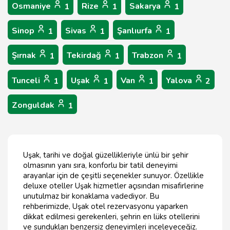
Osmaniye
Rize
Sakarya
1
1
1
Sinop
Sivas
Şanlıurfa
1
1
1
Şırnak
Tekirdağ
Trabzon
1
1
1
Tunceli
Uşak
Van
Yalova
1
1
1
2
Zonguldak
1
Uşak, tarihi ve doğal güzellikleriyle ünlü bir şehir
olmasının yanı sıra, konforlu bir tatil deneyimi
arayanlar için de çeşitli seçenekler sunuyor. Özellikle
deluxe oteller Uşak hizmetler açısından misafirlerine
unutulmaz bir konaklama vadediyor. Bu
rehberimizde, Uşak otel rezervasyonu yaparken
dikkat edilmesi gerekenleri, şehrin en lüks otellerini
ve sundukları benzersiz deneyimleri inceleyeceğiz.