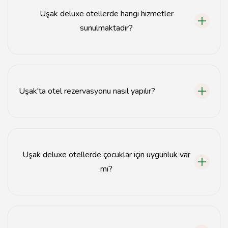
Uşak deluxe otellerde hangi hizmetler
sunulmaktadır?
Uşak deluxe otellerde spa, havuz, restoran, oda servisi
ve özel etkinlik alanları gibi hizmetler sunulmaktadır.
Uşak'ta otel rezervasyonu nasıl yapılır?
Uşak'ta otel rezervasyonu, otelin resmi web sitesi veya
popüler rezervasyon platformları üzerinden kolayca
yapılabilir.
Uşak deluxe otellerde çocuklar için uygunluk var
mı?
Birçok Uşak deluxe otel, çocuklar için uygun alanlar ve
aktiviteler sunmaktadır.