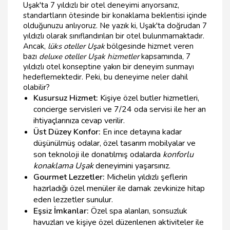
Uşak'ta 7 yıldızlı bir otel deneyimi arıyorsanız,
standartların ötesinde bir konaklama beklentisi içinde
olduğunuzu anlıyoruz. Ne yazık ki, Uşak'ta doğrudan 7
yıldızlı olarak sınıflandırılan bir otel bulunmamaktadır.
Ancak,
lüks oteller Uşak
bölgesinde hizmet veren
bazı
deluxe oteller Uşak hizmetler
kapsamında, 7
yıldızlı otel konseptine yakın bir deneyim sunmayı
hedeflemektedir. Peki, bu deneyime neler dahil
olabilir?
Kusursuz Hizmet:
Kişiye özel butler hizmetleri,
concierge servisleri ve 7/24 oda servisi ile her an
ihtiyaçlarınıza cevap verilir.
Üst Düzey Konfor:
En ince detayına kadar
düşünülmüş odalar, özel tasarım mobilyalar ve
son teknoloji ile donatılmış odalarda
konforlu
konaklama Uşak
deneyimini yaşarsınız.
Gourmet Lezzetler:
Michelin yıldızlı şeflerin
hazırladığı özel menüler ile damak zevkinize hitap
eden lezzetler sunulur.
Eşsiz İmkanlar:
Özel spa alanları, sonsuzluk
havuzları ve kişiye özel düzenlenen aktiviteler ile