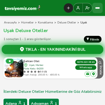
Tavsiyemiz Anasayfa
Anasayfa
>
Hizmetler
>
Konaklama
>
Deluxe Oteller
>
Uşak
Uşak Deluxe Oteller
1 sonuçtan 1 - 1 arası gösteriliyor.
Filtrele
TIKLA -
EN YAKININDAKİNİ BUL
Şahlan Otel
0276 223 38 41
Uşak, Merkez
İncele
Whatsapp
Posta Kodu: 64200
0.0 (0)
Fiyat Aralığı: 200,00 ₺ - 400,00 ₺
İllerdeki Deluxe Oteller Hizmetlerine de Göz Atabilirsiniz
Adana
Adıyaman
1
1