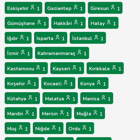
Eskişehir
Gaziantep
Giresun
1
1
1
Gümüşhane
Hakkâri
Hatay
1
1
1
Iğdır
Isparta
İstanbul
1
1
1
İzmir
Kahramanmaraş
1
1
Kastamonu
Kayseri
Kırıkkale
1
1
1
Kırşehir
Kocaeli
Konya
1
1
1
Kütahya
Malatya
Manisa
1
1
1
Mardin
Mersin
Muğla
1
1
1
Muş
Niğde
Ordu
1
1
1