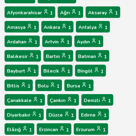
Afyonkarahisar
Ağrı
Aksaray
1
1
1
Amasya
Ankara
Antalya
1
1
1
Ardahan
Artvin
Aydın
1
1
1
Balıkesir
Bartın
Batman
1
1
1
Bayburt
Bilecik
Bingöl
1
1
1
Bitlis
Bolu
Bursa
1
1
1
Çanakkale
Çankırı
Denizli
1
1
1
Diyarbakır
Düzce
Edirne
1
1
1
Elâzığ
Erzincan
Erzurum
1
1
1