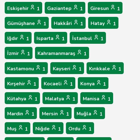
Eskişehir
Gaziantep
Giresun
1
1
1
Gümüşhane
Hakkâri
Hatay
1
1
1
Iğdır
Isparta
İstanbul
1
1
1
İzmir
Kahramanmaraş
1
1
Kastamonu
Kayseri
Kırıkkale
1
1
1
Kırşehir
Kocaeli
Konya
1
1
1
Kütahya
Malatya
Manisa
1
1
1
Mardin
Mersin
Muğla
1
1
1
Muş
Niğde
Ordu
1
1
1