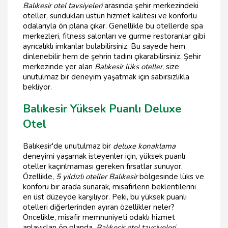
Balıkesir otel tavsiyeleri
arasında şehir merkezindeki
oteller, sundukları üstün hizmet kalitesi ve konforlu
odalarıyla ön plana çıkar. Genellikle bu otellerde spa
merkezleri, fitness salonları ve gurme restoranlar gibi
ayrıcalıklı imkanlar bulabilirsiniz. Bu sayede hem
dinlenebilir hem de şehrin tadını çıkarabilirsiniz. Şehir
merkezinde yer alan
Balıkesir lüks oteller
, size
unutulmaz bir deneyim yaşatmak için sabırsızlıkla
bekliyor.
Balıkesir Yüksek Puanlı Deluxe
Otel
Balıkesir'de unutulmaz bir
deluxe konaklama
deneyimi yaşamak isteyenler için, yüksek puanlı
oteller kaçırılmaması gereken fırsatlar sunuyor.
Özellikle,
5 yıldızlı oteller Balıkesir
bölgesinde lüks ve
konforu bir arada sunarak, misafirlerin beklentilerini
en üst düzeyde karşılıyor. Peki, bu yüksek puanlı
otelleri diğerlerinden ayıran özellikler neler?
Öncelikle, misafir memnuniyeti odaklı hizmet
anlayışları ön planda.
Balıkesir otel tavsiyeleri