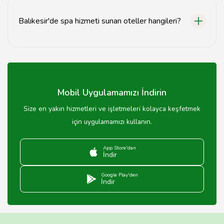
bulunmaktadır, özellikle Ayvalık ve Edremit
bölgelerinde.
Balıkesir'de spa hizmeti sunan oteller hangileri?
Balıkesir'de spa hizmeti sunan oteller arasında en
popüler olanları, Edremit ve Ayvalık'taki 5 yıldızlı
otellerdir.
Mobil Uygulamamızı İndirin
Size en yakın hizmetleri ve işletmeleri kolayca keşfetmek
için uygulamamızı kullanın.
App Store'dan
İndir
Google Play'den
İndir