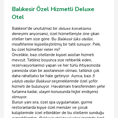
Balıkesir Özel Hizmetli Deluxe
Otel
Balıkesir'de unutulmaz bir
deluxe konaklama
deneyimi arıyorsanız, özel hizmetleriyle öne çıkan
oteller tam size göre. Bu
Balıkesir lüks oteller
,
misafirlerine kişiselleştirilmiş bir tatil sunuyor. Peki,
bu özel hizmetler neler mi?
Öncelikle, bazı otellerde kişisel asistan hizmeti
mevcut. Tatiliniz boyunca size rehberlik eden,
rezervasyonlarınızı yapan ve her türlü ihtiyacınızda
yanınızda olan bir asistanınızın olması, tatilinizi çok
daha rahatlatıcı bir hale getiriyor. Ayrıca, bazı
5
yıldızlı oteller Balıkesir
seçeneklerinde özel şoför
hizmeti de bulunuyor. Havalimanı transferinden şehir
turlarına kadar, ulaşım konusunda hiçbir endişeniz
olmuyor.
Bunun yanı sıra, özel spa uygulamaları, gurme
restoranlarda kişiye özel menüler ve çocuk
kulüplerinde özel etkinlikler de bu otellerin sunduğu
ayrıcalıklardan.
Balıkesir otel tavsiyeleri
arasında özel