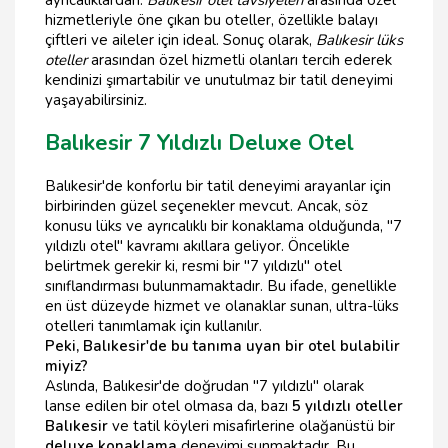
hizmetleriyle öne çıkan bu oteller, özellikle balayı
çiftleri ve aileler için ideal. Sonuç olarak,
Balıkesir lüks
oteller
arasından özel hizmetli olanları tercih ederek
kendinizi şımartabilir ve unutulmaz bir tatil deneyimi
yaşayabilirsiniz.
Balıkesir 7 Yıldızlı Deluxe Otel
Balıkesir'de konforlu bir tatil deneyimi arayanlar için
birbirinden güzel seçenekler mevcut. Ancak, söz
konusu lüks ve ayrıcalıklı bir konaklama olduğunda, "7
yıldızlı otel" kavramı akıllara geliyor. Öncelikle
belirtmek gerekir ki, resmi bir "7 yıldızlı" otel
sınıflandırması bulunmamaktadır. Bu ifade, genellikle
en üst düzeyde hizmet ve olanaklar sunan, ultra-lüks
otelleri tanımlamak için kullanılır.
Peki, Balıkesir'de bu tanıma uyan bir otel bulabilir
miyiz?
Aslında, Balıkesir'de doğrudan "7 yıldızlı" olarak
lanse edilen bir otel olmasa da, bazı
5 yıldızlı oteller
Balıkesir
ve tatil köyleri misafirlerine olağanüstü bir
deluxe konaklama
deneyimi sunmaktadır. Bu