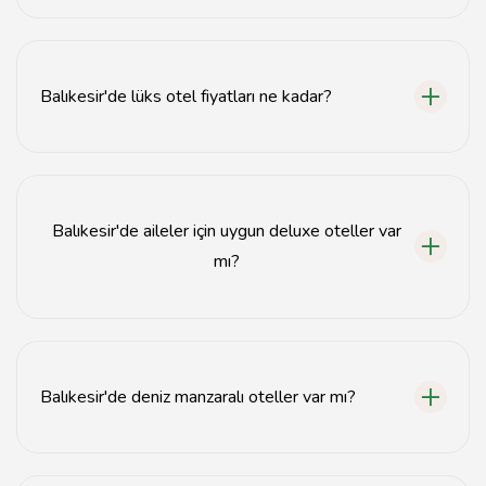
Balıkesir'de en iyi deluxe oteller arasında Ayvalık,
Edremit ve Burhaniye bölgelerinde bulunan 5 yıldızlı
oteller yer almaktadır.
Balıkesir'de lüks otel fiyatları ne kadar?
Balıkesir'deki lüks otel fiyatları sezon ve otelin
konumuna göre değişiklik göstermektedir, genellikle
gecelik 1000 TL'den başlamaktadır.
Balıkesir'de aileler için uygun deluxe oteller var
mı?
Evet, Balıkesir'de aileler için geniş odalar ve çocuk
dostu hizmetler sunan birçok deluxe otel
bulunmaktadır.
Balıkesir'de deniz manzaralı oteller var mı?
Evet, Balıkesir'de deniz manzaralı birçok deluxe otel