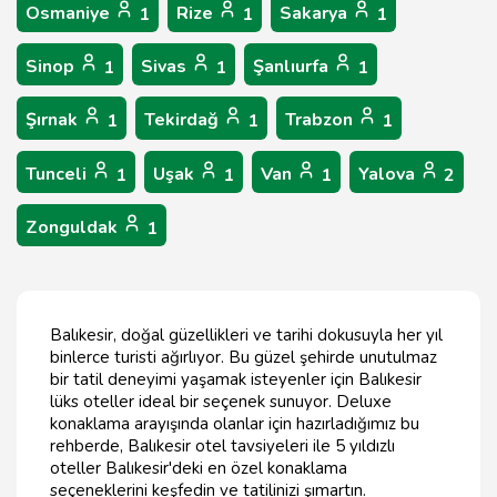
Osmaniye
Rize
Sakarya
1
1
1
Sinop
Sivas
Şanlıurfa
1
1
1
Şırnak
Tekirdağ
Trabzon
1
1
1
Tunceli
Uşak
Van
Yalova
1
1
1
2
Zonguldak
1
Balıkesir, doğal güzellikleri ve tarihi dokusuyla her yıl
binlerce turisti ağırlıyor. Bu güzel şehirde unutulmaz
bir tatil deneyimi yaşamak isteyenler için Balıkesir
lüks oteller ideal bir seçenek sunuyor. Deluxe
konaklama arayışında olanlar için hazırladığımız bu
rehberde, Balıkesir otel tavsiyeleri ile 5 yıldızlı
oteller Balıkesir'deki en özel konaklama
seçeneklerini keşfedin ve tatilinizi şımartın.