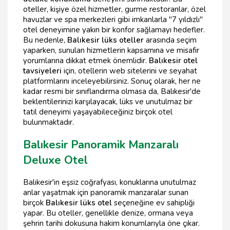
oteller, kişiye özel hizmetler, gurme restoranlar, özel
havuzlar ve spa merkezleri gibi imkanlarla "7 yıldızlı"
otel deneyimine yakın bir konfor sağlamayı hedefler.
Bu nedenle,
Balıkesir lüks oteller
arasında seçim
yaparken, sunulan hizmetlerin kapsamına ve misafir
yorumlarına dikkat etmek önemlidir.
Balıkesir otel
tavsiyeleri
için, otellerin web sitelerini ve seyahat
platformlarını inceleyebilirsiniz. Sonuç olarak, her ne
kadar resmi bir sınıflandırma olmasa da, Balıkesir'de
beklentilerinizi karşılayacak, lüks ve unutulmaz bir
tatil deneyimi yaşayabileceğiniz birçok otel
bulunmaktadır.
Balıkesir Panoramik Manzaralı
Deluxe Otel
Balıkesir'in eşsiz coğrafyası, konuklarına unutulmaz
anlar yaşatmak için panoramik manzaralar sunan
birçok
Balıkesir lüks otel
seçeneğine ev sahipliği
yapar. Bu oteller, genellikle denize, ormana veya
şehrin tarihi dokusuna hakim konumlarıyla öne çıkar.