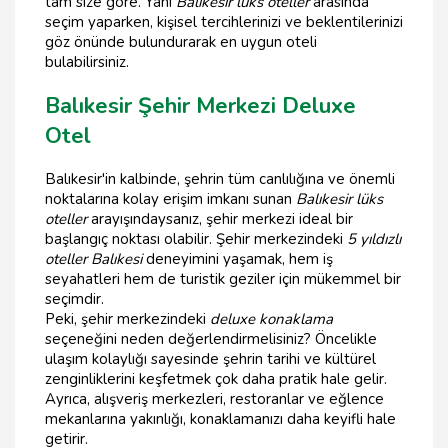
tam size göre. Yani
Balıkesir lüks oteller
arasında
seçim yaparken, kişisel tercihlerinizi ve beklentilerinizi
göz önünde bulundurarak en uygun oteli
bulabilirsiniz.
Balıkesir Şehir Merkezi Deluxe
Otel
Balıkesir'in kalbinde, şehrin tüm canlılığına ve önemli
noktalarına kolay erişim imkanı sunan
Balıkesir lüks
oteller
arayışındaysanız, şehir merkezi ideal bir
başlangıç noktası olabilir. Şehir merkezindeki
5 yıldızlı
oteller Balıkesi
deneyimini yaşamak, hem iş
seyahatleri hem de turistik geziler için mükemmel bir
seçimdir.
Peki, şehir merkezindeki
deluxe konaklama
seçeneğini neden değerlendirmelisiniz? Öncelikle
ulaşım kolaylığı sayesinde şehrin tarihi ve kültürel
zenginliklerini keşfetmek çok daha pratik hale gelir.
Ayrıca, alışveriş merkezleri, restoranlar ve eğlence
mekanlarına yakınlığı, konaklamanızı daha keyifli hale
getirir.