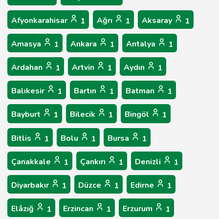
Afyonkarahisar
Ağrı
Aksaray
1
1
1
Amasya
Ankara
Antalya
1
1
1
Ardahan
Artvin
Aydın
1
1
1
Balıkesir
Bartın
Batman
1
1
1
Bayburt
Bilecik
Bingöl
1
1
1
Bitlis
Bolu
Bursa
1
1
1
Çanakkale
Çankırı
Denizli
1
1
1
Diyarbakır
Düzce
Edirne
1
1
1
Elâzığ
Erzincan
Erzurum
1
1
1