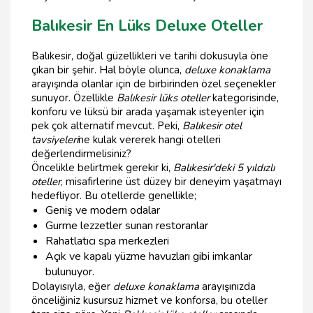
Balıkesir En Lüks Deluxe Oteller
Balıkesir, doğal güzellikleri ve tarihi dokusuyla öne
çıkan bir şehir. Hal böyle olunca,
deluxe konaklama
arayışında olanlar için de birbirinden özel seçenekler
sunuyor. Özellikle
Balıkesir lüks oteller
kategorisinde,
konforu ve lüksü bir arada yaşamak isteyenler için
pek çok alternatif mevcut. Peki,
Balıkesir otel
tavsiyeleri
ne kulak vererek hangi otelleri
değerlendirmelisiniz?
Öncelikle belirtmek gerekir ki,
Balıkesir'deki 5 yıldızlı
oteller
, misafirlerine üst düzey bir deneyim yaşatmayı
hedefliyor. Bu otellerde genellikle;
Geniş ve modern odalar
Gurme lezzetler sunan restoranlar
Rahatlatıcı spa merkezleri
Açık ve kapalı yüzme havuzları gibi imkanlar
bulunuyor.
Dolayısıyla, eğer
deluxe konaklama
arayışınızda
önceliğiniz kusursuz hizmet ve konforsa, bu oteller