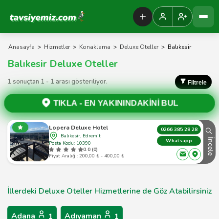
Tavsiyemiz Anasayfa
Anasayfa
>
Hizmetler
>
Konaklama
>
Deluxe Oteller
>
Balıkesir
Balıkesir Deluxe Oteller
1 sonuçtan 1 - 1 arası gösteriliyor.
Filtrele
TIKLA -
EN YAKININDAKİNİ BUL
Lopera Deluxe Hotel
0266 385 28 28
Balıkesir, Edremit
İncele
Whatsapp
Posta Kodu: 10390
0.0 (0)
Fiyat Aralığı: 200,00 ₺ - 400,00 ₺
İllerdeki Deluxe Oteller Hizmetlerine de Göz Atabilirsiniz
Adana
Adıyaman
1
1