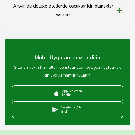
genellikle 1000 TL'den başlamaktadır.
Artvin'de deluxe otellerde çocuklar için olanaklar
var mı?
Evet, birçok deluxe otel çocuklar için özel alanlar, oyun
odaları ve çocuk havuzları gibi olanaklar sunmaktadır.
Mobil Uygulamamızı İndirin
Size en yakın hizmetleri ve işletmeleri kolayca keşfetmek
için uygulamamızı kullanın.
App Store'dan
İndir
Google Play'den
İndir