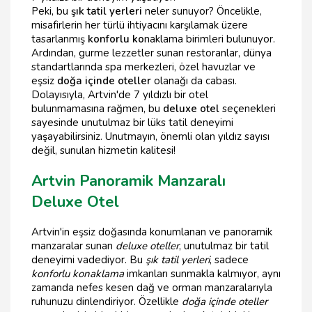
Peki, bu
şık tatil yerleri
neler sunuyor? Öncelikle,
misafirlerin her türlü ihtiyacını karşılamak üzere
tasarlanmış
konforlu ko
naklama birimleri bulunuyor.
Ardından, gurme lezzetler sunan restoranlar, dünya
standartlarında spa merkezleri, özel havuzlar ve
eşsiz
doğa içinde oteller
olanağı da cabası.
Dolayısıyla, Artvin'de 7 yıldızlı bir otel
bulunmamasına rağmen, bu
deluxe otel
seçenekleri
sayesinde unutulmaz bir lüks tatil deneyimi
yaşayabilirsiniz. Unutmayın, önemli olan yıldız sayısı
değil, sunulan hizmetin kalitesi!
Artvin Panoramik Manzaralı
Deluxe Otel
Artvin'in eşsiz doğasında konumlanan ve panoramik
manzaralar sunan
deluxe oteller
, unutulmaz bir tatil
deneyimi vadediyor. Bu
şık tatil yerleri
, sadece
konforlu konaklama
imkanları sunmakla kalmıyor, aynı
zamanda nefes kesen dağ ve orman manzaralarıyla
ruhunuzu dinlendiriyor. Özellikle
doğa içinde oteller