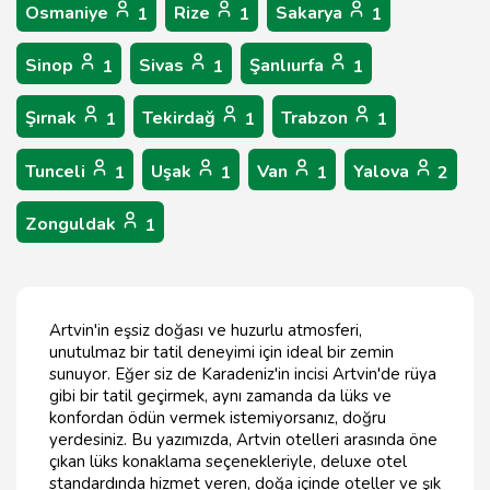
Osmaniye
Rize
Sakarya
1
1
1
Sinop
Sivas
Şanlıurfa
1
1
1
Şırnak
Tekirdağ
Trabzon
1
1
1
Tunceli
Uşak
Van
Yalova
1
1
1
2
Zonguldak
1
Artvin'in eşsiz doğası ve huzurlu atmosferi,
unutulmaz bir tatil deneyimi için ideal bir zemin
sunuyor. Eğer siz de Karadeniz'in incisi Artvin'de rüya
gibi bir tatil geçirmek, aynı zamanda da lüks ve
konfordan ödün vermek istemiyorsanız, doğru
yerdesiniz. Bu yazımızda, Artvin otelleri arasında öne
çıkan lüks konaklama seçenekleriyle, deluxe otel
standardında hizmet veren, doğa içinde oteller ve şık