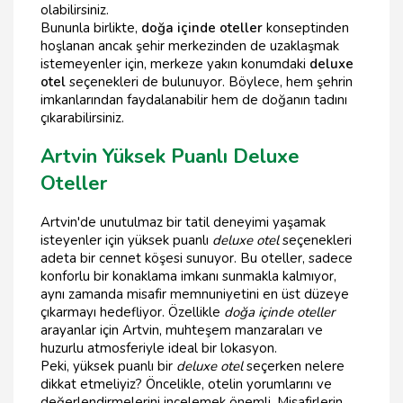
olabilirsiniz.
Bununla birlikte,
doğa içinde oteller
konseptinden
hoşlanan ancak şehir merkezinden de uzaklaşmak
istemeyenler için, merkeze yakın konumdaki
deluxe
otel
seçenekleri de bulunuyor. Böylece, hem şehrin
imkanlarından faydalanabilir hem de doğanın tadını
çıkarabilirsiniz.
Artvin Yüksek Puanlı Deluxe
Oteller
Artvin'de unutulmaz bir tatil deneyimi yaşamak
isteyenler için yüksek puanlı
deluxe otel
seçenekleri
adeta bir cennet köşesi sunuyor. Bu oteller, sadece
konforlu bir konaklama imkanı sunmakla kalmıyor,
aynı zamanda misafir memnuniyetini en üst düzeye
çıkarmayı hedefliyor. Özellikle
doğa içinde oteller
arayanlar için Artvin, muhteşem manzaraları ve
huzurlu atmosferiyle ideal bir lokasyon.
Peki, yüksek puanlı bir
deluxe otel
seçerken nelere
dikkat etmeliyiz? Öncelikle, otelin yorumlarını ve
değerlendirmelerini incelemek önemli. Misafirlerin