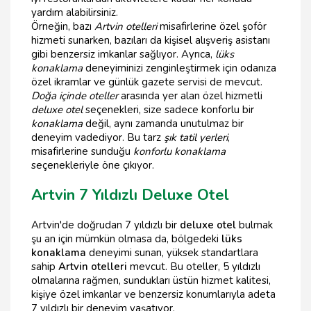
yardım alabilirsiniz.
Örneğin, bazı
Artvin otelleri
misafirlerine özel şoför
hizmeti sunarken, bazıları da kişisel alışveriş asistanı
gibi benzersiz imkanlar sağlıyor. Ayrıca,
lüks
konaklama
deneyiminizi zenginleştirmek için odanıza
özel ikramlar ve günlük gazete servisi de mevcut.
Doğa içinde oteller
arasında yer alan özel hizmetli
deluxe otel
seçenekleri, size sadece konforlu bir
konaklama
değil, aynı zamanda unutulmaz bir
deneyim vadediyor. Bu tarz
şık tatil yerleri
,
misafirlerine sunduğu
konforlu konaklama
seçenekleriyle öne çıkıyor.
Artvin 7 Yıldızlı Deluxe Otel
Artvin'de doğrudan 7 yıldızlı bir
deluxe otel
bulmak
şu an için mümkün olmasa da, bölgedeki
lüks
konaklama
deneyimi sunan, yüksek standartlara
sahip
Artvin otelleri
mevcut. Bu oteller, 5 yıldızlı
olmalarına rağmen, sundukları üstün hizmet kalitesi,
kişiye özel imkanlar ve benzersiz konumlarıyla adeta
7 yıldızlı bir deneyim yaşatıyor.