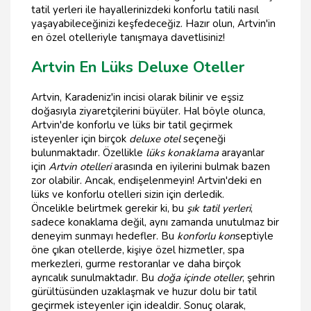
tatil yerleri ile hayallerinizdeki konforlu tatili nasıl
yaşayabileceğinizi keşfedeceğiz. Hazır olun, Artvin'in
en özel otelleriyle tanışmaya davetlisiniz!
Artvin En Lüks Deluxe Oteller
Artvin, Karadeniz'in incisi olarak bilinir ve eşsiz
doğasıyla ziyaretçilerini büyüler. Hal böyle olunca,
Artvin'de konforlu ve lüks bir tatil geçirmek
isteyenler için birçok
deluxe otel
seçeneği
bulunmaktadır. Özellikle
lüks konaklama
arayanlar
için
Artvin otelleri
arasında en iyilerini bulmak bazen
zor olabilir. Ancak, endişelenmeyin! Artvin'deki en
lüks ve konforlu otelleri sizin için derledik.
Öncelikle belirtmek gerekir ki, bu
şık tatil yerleri
,
sadece konaklama değil, aynı zamanda unutulmaz bir
deneyim sunmayı hedefler. Bu
konforlu kon
septiyle
öne çıkan otellerde, kişiye özel hizmetler, spa
merkezleri, gurme restoranlar ve daha birçok
ayrıcalık sunulmaktadır. Bu
doğa içinde oteller
, şehrin
gürültüsünden uzaklaşmak ve huzur dolu bir tatil
geçirmek isteyenler için idealdir. Sonuç olarak,