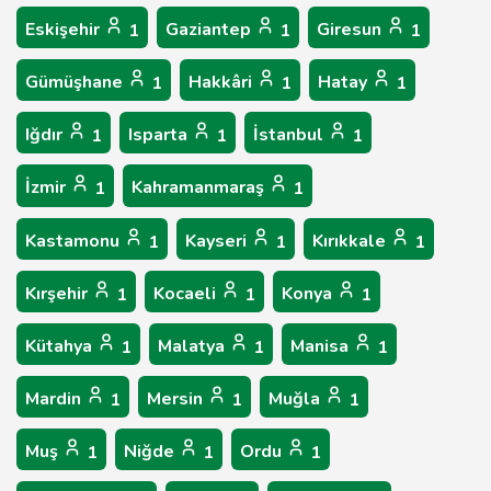
Eskişehir
Gaziantep
Giresun
1
1
1
Gümüşhane
Hakkâri
Hatay
1
1
1
Iğdır
Isparta
İstanbul
1
1
1
İzmir
Kahramanmaraş
1
1
Kastamonu
Kayseri
Kırıkkale
1
1
1
Kırşehir
Kocaeli
Konya
1
1
1
Kütahya
Malatya
Manisa
1
1
1
Mardin
Mersin
Muğla
1
1
1
Muş
Niğde
Ordu
1
1
1