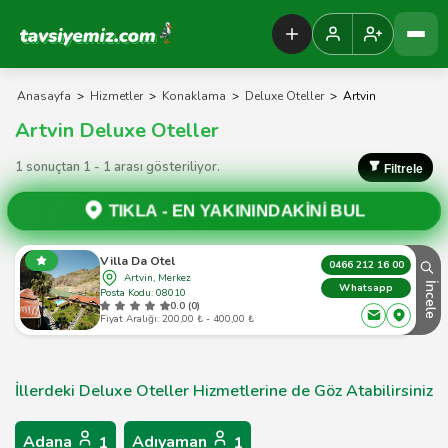
Tavsiyemiz Anasayfa
Anasayfa
>
Hizmetler
>
Konaklama
>
Deluxe Oteller
>
Artvin
Artvin Deluxe Oteller
1 sonuçtan 1 - 1 arası gösteriliyor.
Filtrele
TIKLA -
EN YAKININDAKİNİ BUL
Villa Da Otel
0466 212 16 00
Artvin, Merkez
İncele
Whatsapp
Posta Kodu: 08010
0.0 (0)
Fiyat Aralığı: 200,00 ₺ - 400,00 ₺
İllerdeki Deluxe Oteller Hizmetlerine de Göz Atabilirsiniz
Adana
Adıyaman
1
1