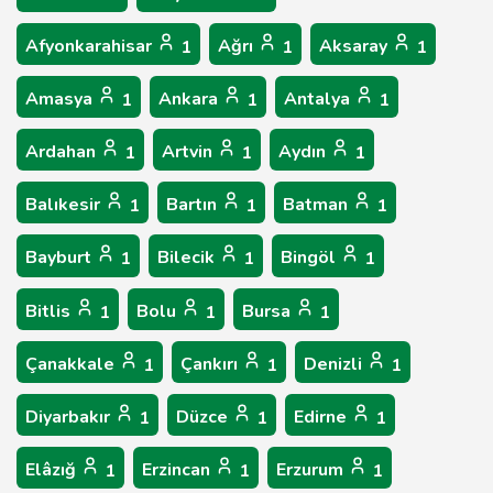
Afyonkarahisar
Ağrı
Aksaray
1
1
1
Amasya
Ankara
Antalya
1
1
1
Ardahan
Artvin
Aydın
1
1
1
Balıkesir
Bartın
Batman
1
1
1
Bayburt
Bilecik
Bingöl
1
1
1
Bitlis
Bolu
Bursa
1
1
1
Çanakkale
Çankırı
Denizli
1
1
1
Diyarbakır
Düzce
Edirne
1
1
1
Elâzığ
Erzincan
Erzurum
1
1
1