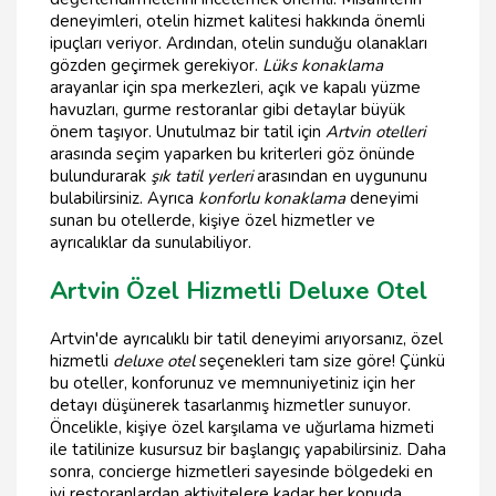
deneyimleri, otelin hizmet kalitesi hakkında önemli
ipuçları veriyor. Ardından, otelin sunduğu olanakları
gözden geçirmek gerekiyor.
Lüks konaklama
arayanlar için spa merkezleri, açık ve kapalı yüzme
havuzları, gurme restoranlar gibi detaylar büyük
önem taşıyor. Unutulmaz bir tatil için
Artvin otelleri
arasında seçim yaparken bu kriterleri göz önünde
bulundurarak
şık tatil yerleri
arasından en uygununu
bulabilirsiniz. Ayrıca
konforlu konaklama
deneyimi
sunan bu otellerde, kişiye özel hizmetler ve
ayrıcalıklar da sunulabiliyor.
Artvin Özel Hizmetli Deluxe Otel
Artvin'de ayrıcalıklı bir tatil deneyimi arıyorsanız, özel
hizmetli
deluxe otel
seçenekleri tam size göre! Çünkü
bu oteller, konforunuz ve memnuniyetiniz için her
detayı düşünerek tasarlanmış hizmetler sunuyor.
Öncelikle, kişiye özel karşılama ve uğurlama hizmeti
ile tatilinize kusursuz bir başlangıç yapabilirsiniz. Daha
sonra, concierge hizmetleri sayesinde bölgedeki en
iyi restoranlardan aktivitelere kadar her konuda