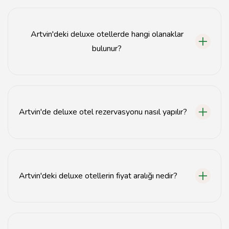
Artvin'de birçok deluxe otel bulunmaktadır, bunlar
arasında doğa manzaralı oteller, spa hizmetleri sunan
tesisler ve lüks konaklama imkanı sunan yerler yer alır.
Artvin'deki deluxe otellerde hangi olanaklar
bulunur?
Deluxe oteller genellikle yüzme havuzu, spa, restoran,
ücretsiz Wi-Fi ve doğa yürüyüşü gibi olanaklar sunar.
Artvin'de deluxe otel rezervasyonu nasıl yapılır?
Deluxe otel rezervasyonu, otelin resmi web sitesi veya
popüler seyahat siteleri üzerinden kolayca yapılabilir.
Artvin'deki deluxe otellerin fiyat aralığı nedir?
Artvin'deki deluxe otel fiyatları, otelin konumuna ve
sunduğu hizmetlere göre değişiklik göstermektedir,