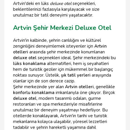
Artvin'deki en lüks
deluxe otel
seçenekleri,
beklentilerinizi fazlasıyla karşılayacak ve size
unutulmaz bir tatil deneyimi yaşatacaktır.
Artvin Şehir Merkezi Deluxe Otel
Artvin'in kalbinde, şehrin canlılığını ve kültürel
zenginliğini deneyimlemek isteyenler için
Artvin
otelleri
arasında şehir merkezinde konumlanan
deluxe otel
seçenekleri ideal. Şehir merkezindeki bu
lüks konaklama
alternatifleri, hem iş seyahatleri
hem de turistik geziler için mükemmel bir başlangıç
noktası sunuyor. Üstelik,
şık tatil yerleri
arayışında
olanlar için de son derece cazip.
Şehir merkezinde yer alan
Artvin otelleri
, genellikle
konforlu konaklama
imkanlarıyla öne çıkıyor. Birçok
deluxe otel
, modern tasarımlı odaları, gurme
restoranları ve spa merkezleriyle misafirlerine
unutulmaz bir deneyim yaşatmayı hedefliyor. Bu
otellerde konaklayarak, Artvin'in tarihi ve turistik
mekanlarına kolayca ulaşabilir, yöresel lezzetleri
tadabilir ve şehrin hareketli yaşamına dahil