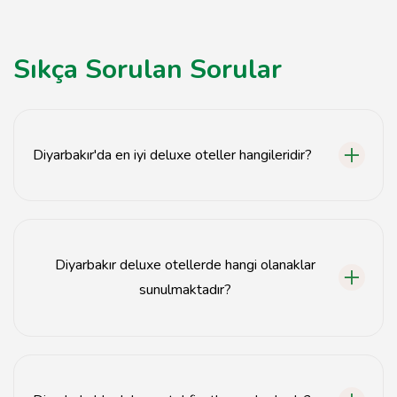
Sıkça Sorulan Sorular
Diyarbakır'da en iyi deluxe oteller hangileridir?
Diyarbakır'da en iyi deluxe oteller arasında Hilton
Garden Inn, Ramada Plaza ve Grand Hotel yer
almaktadır.
Diyarbakır deluxe otellerde hangi olanaklar
sunulmaktadır?
Diyarbakır'daki deluxe oteller genellikle spa, yüzme
havuzu, restoran ve ücretsiz Wi-Fi gibi olanaklar
sunmaktadır.