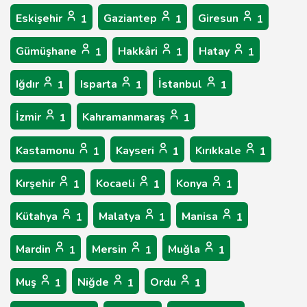
Eskişehir
Gaziantep
Giresun
1
1
1
Gümüşhane
Hakkâri
Hatay
1
1
1
Iğdır
Isparta
İstanbul
1
1
1
İzmir
Kahramanmaraş
1
1
Kastamonu
Kayseri
Kırıkkale
1
1
1
Kırşehir
Kocaeli
Konya
1
1
1
Kütahya
Malatya
Manisa
1
1
1
Mardin
Mersin
Muğla
1
1
1
Muş
Niğde
Ordu
1
1
1