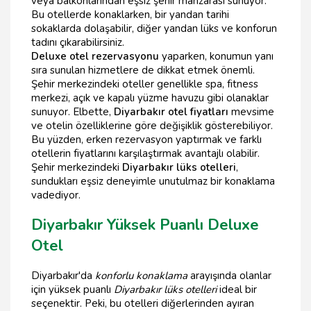
veya balkonlarından eşsiz şehir manzarası sunuyor.
Bu otellerde konaklarken, bir yandan tarihi
sokaklarda dolaşabilir, diğer yandan lüks ve konforun
tadını çıkarabilirsiniz.
Deluxe otel rezervasyonu
yaparken, konumun yanı
sıra sunulan hizmetlere de dikkat etmek önemli.
Şehir merkezindeki oteller genellikle spa, fitness
merkezi, açık ve kapalı yüzme havuzu gibi olanaklar
sunuyor. Elbette,
Diyarbakır otel fiyatları
mevsime
ve otelin özelliklerine göre değişiklik gösterebiliyor.
Bu yüzden, erken rezervasyon yaptırmak ve farklı
otellerin fiyatlarını karşılaştırmak avantajlı olabilir.
Şehir merkezindeki
Diyarbakır lüks otelleri
,
sundukları eşsiz deneyimle unutulmaz bir konaklama
vadediyor.
Diyarbakır Yüksek Puanlı Deluxe
Otel
Diyarbakır'da
konforlu konaklama
arayışında olanlar
için yüksek puanlı
Diyarbakır lüks otelleri
ideal bir
seçenektir. Peki, bu otelleri diğerlerinden ayıran