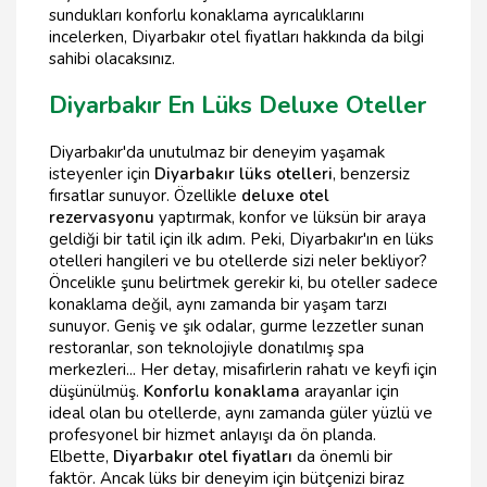
sundukları konforlu konaklama ayrıcalıklarını
incelerken, Diyarbakır otel fiyatları hakkında da bilgi
sahibi olacaksınız.
Diyarbakır En Lüks Deluxe Oteller
Diyarbakır'da unutulmaz bir deneyim yaşamak
isteyenler için
Diyarbakır lüks otelleri
, benzersiz
fırsatlar sunuyor. Özellikle
deluxe otel
rezervasyonu
yaptırmak, konfor ve lüksün bir araya
geldiği bir tatil için ilk adım. Peki, Diyarbakır'ın en lüks
otelleri hangileri ve bu otellerde sizi neler bekliyor?
Öncelikle şunu belirtmek gerekir ki, bu oteller sadece
konaklama değil, aynı zamanda bir yaşam tarzı
sunuyor. Geniş ve şık odalar, gurme lezzetler sunan
restoranlar, son teknolojiyle donatılmış spa
merkezleri... Her detay, misafirlerin rahatı ve keyfi için
düşünülmüş.
Konforlu konaklama
arayanlar için
ideal olan bu otellerde, aynı zamanda güler yüzlü ve
profesyonel bir hizmet anlayışı da ön planda.
Elbette,
Diyarbakır otel fiyatları
da önemli bir
faktör. Ancak lüks bir deneyim için bütçenizi biraz