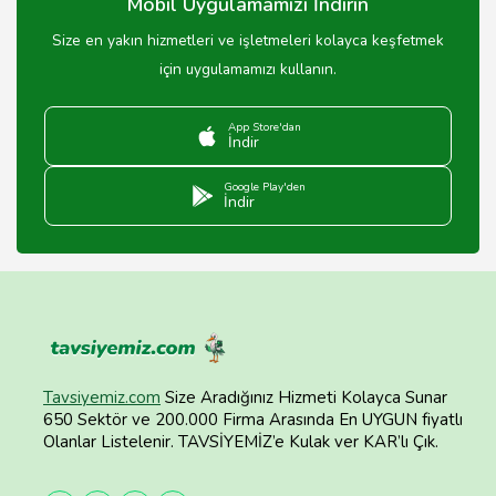
Mobil Uygulamamızı İndirin
Size en yakın hizmetleri ve işletmeleri kolayca keşfetmek
için uygulamamızı kullanın.
App Store'dan
İndir
Google Play'den
İndir
Tavsiyemiz.com
Size Aradığınız Hizmeti Kolayca Sunar
650 Sektör ve 200.000 Firma Arasında En UYGUN fiyatlı
Olanlar Listelenir. TAVSİYEMİZ’e Kulak ver KAR’lı Çık.