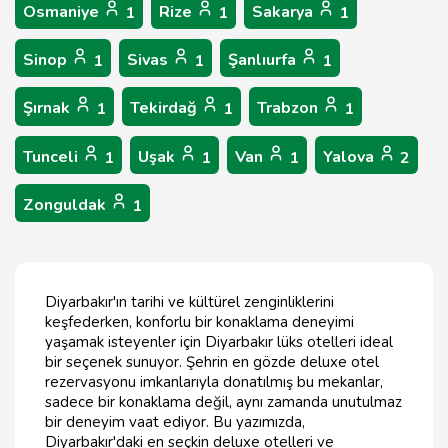
Osmaniye
Rize
Sakarya
1
1
1
Sinop
Sivas
Şanlıurfa
1
1
1
Şırnak
Tekirdağ
Trabzon
1
1
1
Tunceli
Uşak
Van
Yalova
1
1
1
2
Zonguldak
1
Diyarbakır'ın tarihi ve kültürel zenginliklerini
keşfederken, konforlu bir konaklama deneyimi
yaşamak isteyenler için Diyarbakır lüks otelleri ideal
bir seçenek sunuyor. Şehrin en gözde deluxe otel
rezervasyonu imkanlarıyla donatılmış bu mekanlar,
sadece bir konaklama değil, aynı zamanda unutulmaz
bir deneyim vaat ediyor. Bu yazımızda,
Diyarbakır'daki en seçkin deluxe otelleri ve