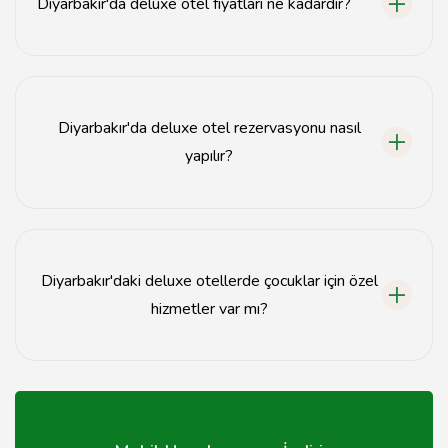
Diyarbakır'da deluxe otel fiyatları ne kadardır?
Diyarbakır'daki deluxe otel fiyatları sezon ve otelin
konumuna göre değişmekle birlikte genellikle 500
TL'den başlamaktadır.
Diyarbakır'da deluxe otel rezervasyonu nasıl
yapılır?
Diyarbakır'da deluxe otel rezervasyonu, otelin resmi
web sitesi veya popüler seyahat siteleri üzerinden
kolayca yapılabilir.
Diyarbakır'daki deluxe otellerde çocuklar için özel
hizmetler var mı?
Evet, birçok Diyarbakır deluxe oteli çocuklar için özel
hizmetler ve aktiviteler sunmaktadır.