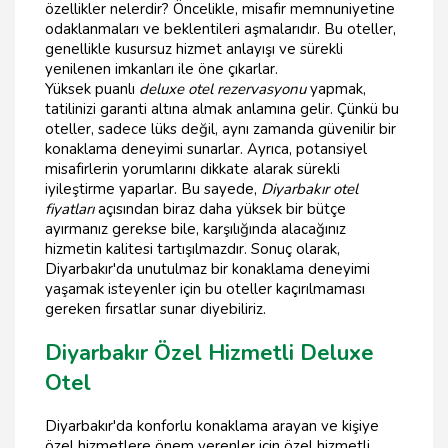
özellikler nelerdir? Öncelikle, misafir memnuniyetine
odaklanmaları ve beklentileri aşmalarıdır. Bu oteller,
genellikle kusursuz hizmet anlayışı ve sürekli
yenilenen imkanları ile öne çıkarlar.
Yüksek puanlı
deluxe otel rezervasyonu
yapmak,
tatilinizi garanti altına almak anlamına gelir. Çünkü bu
oteller, sadece lüks değil, aynı zamanda güvenilir bir
konaklama deneyimi sunarlar. Ayrıca, potansiyel
misafirlerin yorumlarını dikkate alarak sürekli
iyileştirme yaparlar. Bu sayede,
Diyarbakır otel
fiyatları
açısından biraz daha yüksek bir bütçe
ayırmanız gerekse bile, karşılığında alacağınız
hizmetin kalitesi tartışılmazdır. Sonuç olarak,
Diyarbakır'da unutulmaz bir konaklama deneyimi
yaşamak isteyenler için bu oteller kaçırılmaması
gereken fırsatlar sunar diyebiliriz.
Diyarbakır Özel Hizmetli Deluxe
Otel
Diyarbakır'da konforlu konaklama arayan ve kişiye
özel hizmetlere önem verenler için özel hizmetli