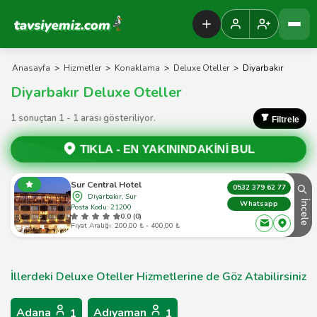
Tavsiyemiz Anasayfa
Anasayfa
>
Hizmetler
>
Konaklama
>
Deluxe Oteller
>
Diyarbakır
Diyarbakır Deluxe Oteller
1 sonuçtan 1 - 1 arası gösteriliyor.
Filtrele
TIKLA -
EN YAKININDAKİNİ BUL
Sur Central Hotel
0532 379 62 77
Diyarbakır, Sur
İncele
Whatsapp
Posta Kodu: 21200
0.0 (0)
Fiyat Aralığı: 200,00 ₺ - 400,00 ₺
İllerdeki Deluxe Oteller Hizmetlerine de Göz Atabilirsiniz
Adana
Adıyaman
1
1