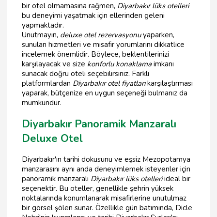
bir otel olmamasına rağmen,
Diyarbakır lüks otelleri
bu deneyimi yaşatmak için ellerinden geleni
yapmaktadır.
Unutmayın,
deluxe otel rezervasyonu
yaparken,
sunulan hizmetleri ve misafir yorumlarını dikkatlice
incelemek önemlidir. Böylece, beklentilerinizi
karşılayacak ve size
konforlu konaklama
imkanı
sunacak doğru oteli seçebilirsiniz. Farklı
platformlardan
Diyarbakır otel fiyatları
karşılaştırması
yaparak, bütçenize en uygun seçeneği bulmanız da
mümkündür.
Diyarbakır Panoramik Manzaralı
Deluxe Otel
Diyarbakır'ın tarihi dokusunu ve eşsiz Mezopotamya
manzarasını aynı anda deneyimlemek isteyenler için
panoramik manzaralı
Diyarbakır lüks otelleri
ideal bir
seçenektir. Bu oteller, genellikle şehrin yüksek
noktalarında konumlanarak misafirlerine unutulmaz
bir görsel şölen sunar. Özellikle gün batımında, Dicle