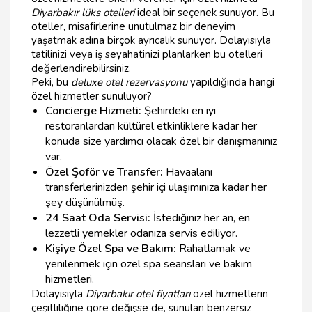
Diyarbakır lüks otelleri
ideal bir seçenek sunuyor. Bu
oteller, misafirlerine unutulmaz bir deneyim
yaşatmak adına birçok ayrıcalık sunuyor. Dolayısıyla
tatilinizi veya iş seyahatinizi planlarken bu otelleri
değerlendirebilirsiniz.
Peki, bu
deluxe otel rezervasyonu
yapıldığında hangi
özel hizmetler sunuluyor?
Concierge Hizmeti:
Şehirdeki en iyi
restoranlardan kültürel etkinliklere kadar her
konuda size yardımcı olacak özel bir danışmanınız
var.
Özel Şoför ve Transfer:
Havaalanı
transferlerinizden şehir içi ulaşımınıza kadar her
şey düşünülmüş.
24 Saat Oda Servisi:
İstediğiniz her an, en
lezzetli yemekler odanıza servis ediliyor.
Kişiye Özel Spa ve Bakım:
Rahatlamak ve
yenilenmek için özel spa seansları ve bakım
hizmetleri.
Dolayısıyla
Diyarbakır otel fiyatları
özel hizmetlerin
çeşitliliğine göre değişse de, sunulan benzersiz