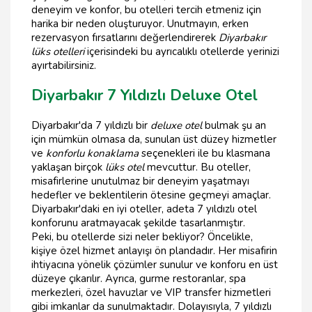
deneyim ve konfor, bu otelleri tercih etmeniz için
harika bir neden oluşturuyor. Unutmayın, erken
rezervasyon fırsatlarını değerlendirerek
Diyarbakır
lüks otelleri
içerisindeki bu ayrıcalıklı otellerde yerinizi
ayırtabilirsiniz.
Diyarbakır 7 Yıldızlı Deluxe Otel
Diyarbakır'da 7 yıldızlı bir
deluxe otel
bulmak şu an
için mümkün olmasa da, sunulan üst düzey hizmetler
ve
konforlu konaklama
seçenekleri ile bu klasmana
yaklaşan birçok
lüks otel
mevcuttur. Bu oteller,
misafirlerine unutulmaz bir deneyim yaşatmayı
hedefler ve beklentilerin ötesine geçmeyi amaçlar.
Diyarbakır'daki en iyi oteller, adeta 7 yıldızlı otel
konforunu aratmayacak şekilde tasarlanmıştır.
Peki, bu otellerde sizi neler bekliyor? Öncelikle,
kişiye özel hizmet anlayışı ön plandadır. Her misafirin
ihtiyacına yönelik çözümler sunulur ve konforu en üst
düzeye çıkarılır. Ayrıca, gurme restoranlar, spa
merkezleri, özel havuzlar ve VIP transfer hizmetleri
gibi imkanlar da sunulmaktadır. Dolayısıyla, 7 yıldızlı