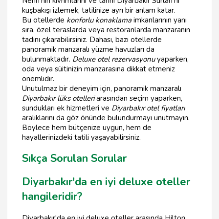
Nehri'nin kıvrımlarını ve tarihi Diyarbakır Surları'nı
kuşbakışı izlemek, tatilinize ayrı bir anlam katar.
Bu otellerde
konforlu konaklama
imkanlarının yanı
sıra, özel teraslarda veya restoranlarda manzaranın
tadını çıkarabilirsiniz. Dahası, bazı otellerde
panoramik manzaralı yüzme havuzları da
bulunmaktadır.
Deluxe otel rezervasyonu
yaparken,
oda veya süitinizin manzarasına dikkat etmeniz
önemlidir.
Unutulmaz bir deneyim için, panoramik manzaralı
Diyarbakır lüks otelleri
arasından seçim yaparken,
sundukları ek hizmetleri ve
Diyarbakır otel fiyatları
aralıklarını da göz önünde bulundurmayı unutmayın.
Böylece hem bütçenize uygun, hem de
hayallerinizdeki tatili yaşayabilirsiniz.
Sıkça Sorulan Sorular
Diyarbakır'da en iyi deluxe oteller
hangileridir?
Diyarbakır'da en iyi deluxe oteller arasında Hilton