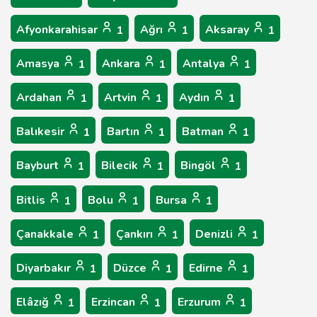
Afyonkarahisar
Ağrı
Aksaray
1
1
1
Amasya
Ankara
Antalya
1
1
1
Ardahan
Artvin
Aydın
1
1
1
Balıkesir
Bartın
Batman
1
1
1
Bayburt
Bilecik
Bingöl
1
1
1
Bitlis
Bolu
Bursa
1
1
1
Çanakkale
Çankırı
Denizli
1
1
1
Diyarbakır
Düzce
Edirne
1
1
1
Elâzığ
Erzincan
Erzurum
1
1
1