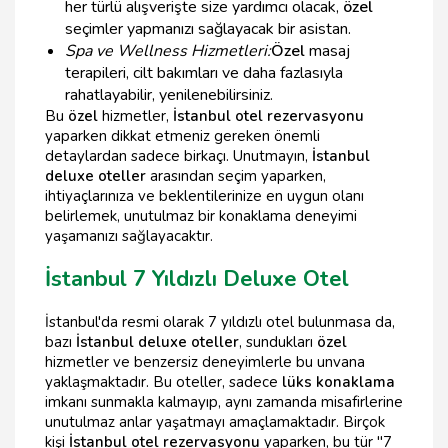
her türlü alışverişte size yardımcı olacak,
özel
seçimler yapmanızı sağlayacak bir asistan.
Spa ve Wellness Hizmetleri:
Özel
masaj
terapileri, cilt bakımları ve daha fazlasıyla
rahatlayabilir, yenilenebilirsiniz.
Bu
özel
hizmetler,
İstanbul otel rezervasyonu
yaparken dikkat etmeniz gereken önemli
detaylardan sadece birkaçı. Unutmayın,
İstanbul
deluxe oteller
arasından seçim yaparken,
ihtiyaçlarınıza ve beklentilerinize en uygun olanı
belirlemek, unutulmaz bir konaklama deneyimi
yaşamanızı sağlayacaktır.
İstanbul 7 Yıldızlı Deluxe Otel
İstanbul'da resmi olarak 7 yıldızlı otel bulunmasa da,
bazı
İstanbul deluxe oteller
, sundukları
özel
hizmetler ve benzersiz deneyimlerle bu unvana
yaklaşmaktadır. Bu oteller, sadece
lüks konaklama
imkanı sunmakla kalmayıp, aynı zamanda misafirlerine
unutulmaz anlar yaşatmayı amaçlamaktadır. Birçok
kişi
İstanbul otel rezervasyonu
yaparken, bu tür "7