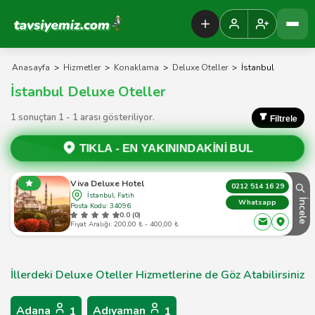
Tavsiyemiz Anasayfa
Anasayfa
>
Hizmetler
>
Konaklama
>
Deluxe Oteller
>
İstanbul
İstanbul Deluxe Oteller
1 sonuçtan 1 - 1 arası gösteriliyor.
Filtrele
TIKLA -
EN YAKININDAKİNİ BUL
Viva Deluxe Hotel
0212 514 16 29
İstanbul, Fatih
İncele
Whatsapp
Posta Kodu: 34096
0.0 (0)
Fiyat Aralığı: 200,00 ₺ - 400,00 ₺
İllerdeki Deluxe Oteller Hizmetlerine de Göz Atabilirsiniz
Adana
Adıyaman
1
1