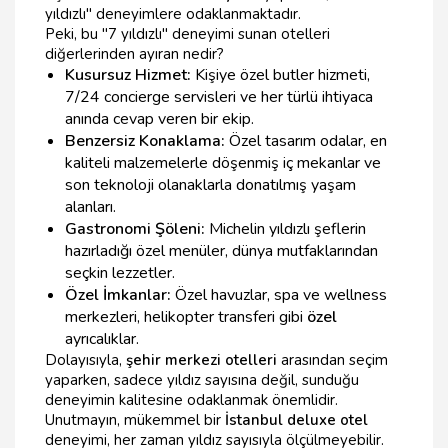
yıldızlı" deneyimlere odaklanmaktadır.
Peki, bu "7 yıldızlı" deneyimi sunan otelleri
diğerlerinden ayıran nedir?
Kusursuz Hizmet:
Kişiye özel butler hizmeti,
7/24 concierge servisleri ve her türlü ihtiyaca
anında cevap veren bir ekip.
Benzersiz Konaklama:
Özel tasarım odalar, en
kaliteli malzemelerle döşenmiş iç mekanlar ve
son teknoloji olanaklarla donatılmış yaşam
alanları.
Gastronomi Şöleni:
Michelin yıldızlı şeflerin
hazırladığı özel menüler, dünya mutfaklarından
seçkin lezzetler.
Özel İmkanlar:
Özel havuzlar, spa ve wellness
merkezleri, helikopter transferi gibi
özel
ayrıcalıklar.
Dolayısıyla,
şehir merkezi otelleri
arasından seçim
yaparken, sadece yıldız sayısına değil, sunduğu
deneyimin kalitesine odaklanmak önemlidir.
Unutmayın, mükemmel bir
İstanbul deluxe otel
deneyimi, her zaman yıldız sayısıyla ölçülmeyebilir.