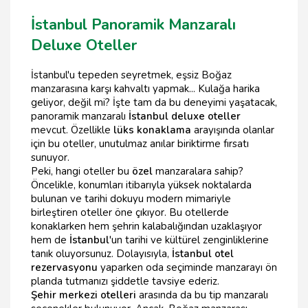
İstanbul Panoramik Manzaralı
Deluxe Oteller
İstanbul'u tepeden seyretmek, eşsiz Boğaz
manzarasına karşı kahvaltı yapmak... Kulağa harika
geliyor, değil mi? İşte tam da bu deneyimi yaşatacak,
panoramik manzaralı
İstanbul deluxe oteller
mevcut. Özellikle
lüks konaklama
arayışında olanlar
için bu oteller, unutulmaz anılar biriktirme fırsatı
sunuyor.
Peki, hangi oteller bu
özel
manzaralara sahip?
Öncelikle, konumları itibarıyla yüksek noktalarda
bulunan ve tarihi dokuyu modern mimariyle
birleştiren oteller öne çıkıyor. Bu otellerde
konaklarken hem şehrin kalabalığından uzaklaşıyor
hem de
İstanbul
'un tarihi ve kültürel zenginliklerine
tanık oluyorsunuz. Dolayısıyla,
İstanbul otel
rezervasyonu
yaparken oda seçiminde manzarayı ön
planda tutmanızı şiddetle tavsiye ederiz.
Şehir merkezi otelleri
arasında da bu tip manzaralı