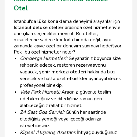
Otel
İstanbul'da
lüks konaklama
deneyimi arayanlar için
İstanbul deluxe oteller
arasında
özel
hizmetleriyle
öne çıkan seçenekler mevcut. Bu oteller,
misafirlerine sadece konforlu bir oda değil, aynı
zamanda kişiye
özel
bir deneyim sunmayı hedefliyor.
Peki, bu
özel
hizmetler neler?
Concierge Hizmetleri:
Seyahatiniz boyunca size
rehberlik edecek, restoran
rezervasyonu
yapacak,
şehir merkezi otelleri
hakkında bilgi
verecek ve hatta
özel
etkinlikler ayarlayabilecek
profesyonel bir ekip.
Vale Park Hizmeti:
Aracınızı güvenle teslim
edebileceğiniz ve dilediğiniz zaman geri
alabileceğiniz rahat bir hizmet.
24 Saat Oda Servisi:
Günün her saatinde
dilediğiniz yemeği veya içeceği odanıza
isteyebilirsiniz.
Kişisel Alışveriş Asistanı:
İhtiyaç duyduğunuz