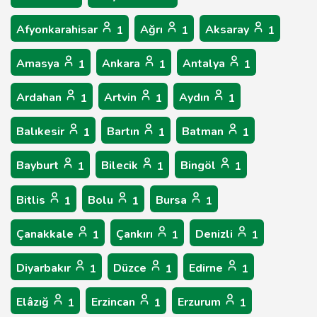
Afyonkarahisar
Ağrı
Aksaray
1
1
1
Amasya
Ankara
Antalya
1
1
1
Ardahan
Artvin
Aydın
1
1
1
Balıkesir
Bartın
Batman
1
1
1
Bayburt
Bilecik
Bingöl
1
1
1
Bitlis
Bolu
Bursa
1
1
1
Çanakkale
Çankırı
Denizli
1
1
1
Diyarbakır
Düzce
Edirne
1
1
1
Elâzığ
Erzincan
Erzurum
1
1
1