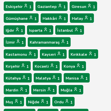
Eskişehir
Gaziantep
Giresun
1
1
1
Gümüşhane
Hakkâri
Hatay
1
1
1
Iğdır
Isparta
İstanbul
1
1
1
İzmir
Kahramanmaraş
1
1
Kastamonu
Kayseri
Kırıkkale
1
1
1
Kırşehir
Kocaeli
Konya
1
1
1
Kütahya
Malatya
Manisa
1
1
1
Mardin
Mersin
Muğla
1
1
1
Muş
Niğde
Ordu
1
1
1