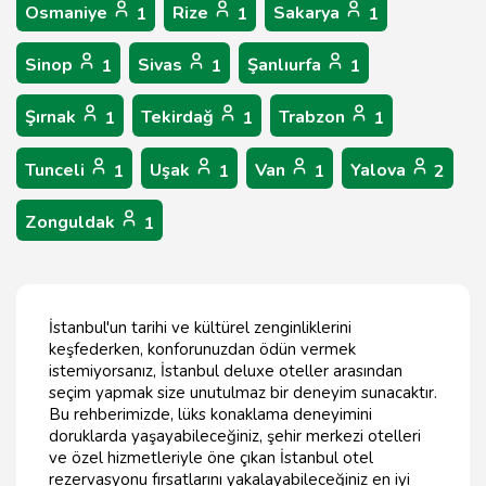
Osmaniye
Rize
Sakarya
1
1
1
Sinop
Sivas
Şanlıurfa
1
1
1
Şırnak
Tekirdağ
Trabzon
1
1
1
Tunceli
Uşak
Van
Yalova
1
1
1
2
Zonguldak
1
İstanbul'un tarihi ve kültürel zenginliklerini
keşfederken, konforunuzdan ödün vermek
istemiyorsanız, İstanbul deluxe oteller arasından
seçim yapmak size unutulmaz bir deneyim sunacaktır.
Bu rehberimizde, lüks konaklama deneyimini
doruklarda yaşayabileceğiniz, şehir merkezi otelleri
ve özel hizmetleriyle öne çıkan İstanbul otel
rezervasyonu fırsatlarını yakalayabileceğiniz en iyi