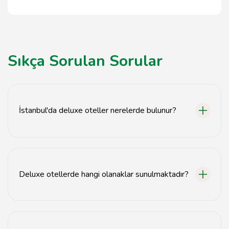
Sıkça Sorulan Sorular
İstanbul'da deluxe oteller nerelerde bulunur?
İstanbul'da deluxe oteller genellikle şehir merkezinde,
tarihi ve turistik bölgelere yakın konumda yer
almaktadır.
Deluxe otellerde hangi olanaklar sunulmaktadır?
Deluxe otellerde genellikle spa, yüzme havuzu,
restoran, fitness merkezi ve 24 saat oda servisi gibi
olanaklar sunulmaktadır.