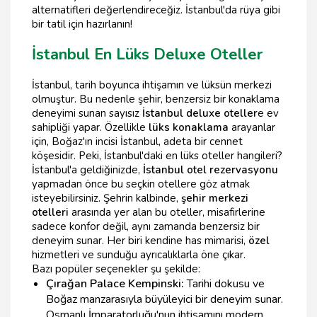
alternatifleri değerlendireceğiz. İstanbul'da rüya gibi
bir tatil için hazırlanın!
İstanbul En Lüks Deluxe Oteller
İstanbul, tarih boyunca ihtişamın ve lüksün merkezi
olmuştur. Bu nedenle şehir, benzersiz bir konaklama
deneyimi sunan sayısız
İstanbul deluxe oteller
e ev
sahipliği yapar. Özellikle
lüks konaklama
arayanlar
için, Boğaz'ın incisi İstanbul, adeta bir cennet
köşesidir. Peki, İstanbul'daki en lüks oteller hangileri?
İstanbul'a geldiğinizde,
İstanbul otel rezervasyonu
yapmadan önce bu seçkin otellere göz atmak
isteyebilirsiniz. Şehrin kalbinde,
şehir merkezi
otelleri
arasında yer alan bu oteller, misafirlerine
sadece konfor değil, aynı zamanda benzersiz bir
deneyim sunar. Her biri kendine has mimarisi,
özel
hizmetleri ve sunduğu ayrıcalıklarla öne çıkar.
Bazı popüler seçenekler şu şekilde:
Çırağan Palace Kempinski:
Tarihi dokusu ve
Boğaz manzarasıyla büyüleyici bir deneyim sunar.
Osmanlı İmparatorluğu'nun ihtişamını modern