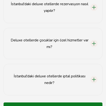
İstanbul'daki deluxe otellerde rezervasyon nasıl
yapılır?
İstanbul'daki deluxe otellerde rezervasyon, otelin resmi
web sitesi veya çeşitli seyahat rezervasyon
platformları üzerinden yapılabilir.
Deluxe otellerde çocuklar için özel hizmetler var
mı?
Evet, birçok deluxe otel çocuklar için özel hizmetler,
çocuk kulüpleri ve aktiviteler sunmaktadır.
İstanbul'daki deluxe otellerde iptal politikası
nedir?
İstanbul'daki deluxe otellerin iptal politikası otelden
otele değişiklik göstermektedir; rezervasyon