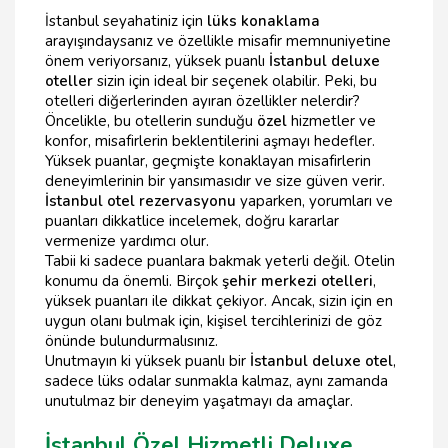
İstanbul seyahatiniz için
lüks konaklama
arayışındaysanız ve özellikle misafir memnuniyetine
önem veriyorsanız, yüksek puanlı
İstanbul deluxe
oteller
sizin için ideal bir seçenek olabilir. Peki, bu
otelleri diğerlerinden ayıran özellikler nelerdir?
Öncelikle, bu otellerin sunduğu
özel
hizmetler ve
konfor, misafirlerin beklentilerini aşmayı hedefler.
Yüksek puanlar, geçmişte konaklayan misafirlerin
deneyimlerinin bir yansımasıdır ve size güven verir.
İstanbul otel rezervasyonu
yaparken, yorumları ve
puanları dikkatlice incelemek, doğru kararlar
vermenize yardımcı olur.
Tabii ki sadece puanlara bakmak yeterli değil. Otelin
konumu da önemli. Birçok
şehir merkezi otelleri
,
yüksek puanları ile dikkat çekiyor. Ancak, sizin için en
uygun olanı bulmak için, kişisel tercihlerinizi de göz
önünde bulundurmalısınız.
Unutmayın ki yüksek puanlı bir
İstanbul deluxe otel
,
sadece lüks odalar sunmakla kalmaz, aynı zamanda
unutulmaz bir deneyim yaşatmayı da amaçlar.
İstanbul Özel Hizmetli Deluxe