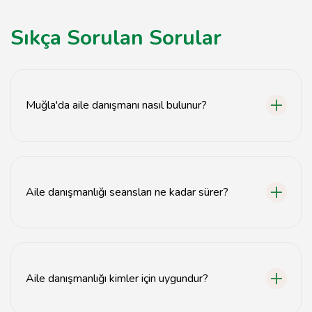
Sıkça Sorulan Sorular
Muğla'da aile danışmanı nasıl bulunur?
Muğla'da aile danışmanı bulmak için yerel rehberler,
internet aramaları veya sosyal medya platformlarını
kullanabilirsiniz.
Aile danışmanlığı seansları ne kadar sürer?
Aile danışmanlığı seansları genellikle 50 dakika ile 1
saat arasında sürmektedir.
Aile danışmanlığı kimler için uygundur?