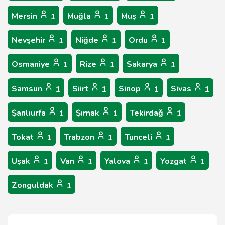
Mersin
Muğla
Muş
1
1
1
Nevşehir
Niğde
Ordu
1
1
1
Osmaniye
Rize
Sakarya
1
1
1
Samsun
Siirt
Sinop
Sivas
1
1
1
1
Şanlıurfa
Şırnak
Tekirdağ
1
1
1
Tokat
Trabzon
Tunceli
1
1
1
Uşak
Van
Yalova
Yozgat
1
1
1
1
Zonguldak
1