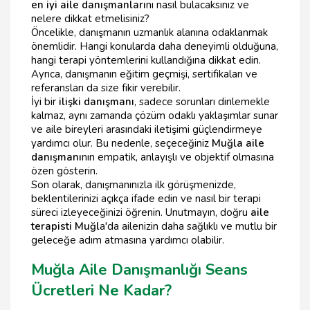
en iyi aile danışmanları
nı nasıl bulacaksınız ve
nelere dikkat etmelisiniz?
Öncelikle, danışmanın uzmanlık alanına odaklanmak
önemlidir. Hangi konularda daha deneyimli olduğuna,
hangi terapi yöntemlerini kullandığına dikkat edin.
Ayrıca, danışmanın eğitim geçmişi, sertifikaları ve
referansları da size fikir verebilir.
İyi bir
ilişki danışmanı
, sadece sorunları dinlemekle
kalmaz, aynı zamanda çözüm odaklı yaklaşımlar sunar
ve aile bireyleri arasındaki iletişimi güçlendirmeye
yardımcı olur. Bu nedenle, seçeceğiniz
Muğla aile
danışmanı
nın empatik, anlayışlı ve objektif olmasına
özen gösterin.
Son olarak, danışmanınızla ilk görüşmenizde,
beklentilerinizi açıkça ifade edin ve nasıl bir terapi
süreci izleyeceğinizi öğrenin. Unutmayın, doğru
aile
terapisti Muğl
a'da ailenizin daha sağlıklı ve mutlu bir
geleceğe adım atmasına yardımcı olabilir.
Muğla Aile Danışmanlığı Seans
Ücretleri Ne Kadar?