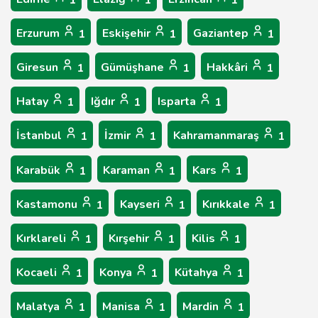
1
1
1
Erzurum
Eskişehir
Gaziantep
1
1
1
Giresun
Gümüşhane
Hakkâri
1
1
1
Hatay
Iğdır
Isparta
1
1
1
İstanbul
İzmir
Kahramanmaraş
1
1
1
Karabük
Karaman
Kars
1
1
1
Kastamonu
Kayseri
Kırıkkale
1
1
1
Kırklareli
Kırşehir
Kilis
1
1
1
Kocaeli
Konya
Kütahya
1
1
1
Malatya
Manisa
Mardin
1
1
1