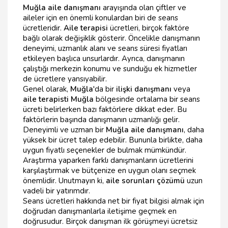
Muğla aile danışmanı
arayışında olan çiftler ve
aileler için en önemli konulardan biri de seans
ücretleridir.
Aile terapisi
ücretleri, birçok faktöre
bağlı olarak değişiklik gösterir. Öncelikle danışmanın
deneyimi, uzmanlık alanı ve seans süresi fiyatları
etkileyen başlıca unsurlardır. Ayrıca, danışmanın
çalıştığı merkezin konumu ve sunduğu ek hizmetler
de ücretlere yansıyabilir.
Genel olarak,
Muğla
'da bir
ilişki danışmanı
veya
aile terapisti Muğla
bölgesinde ortalama bir seans
ücreti belirlerken bazı faktörlere dikkat eder. Bu
faktörlerin başında danışmanın uzmanlığı gelir.
Deneyimli ve uzman bir
Muğla aile danışmanı
, daha
yüksek bir ücret talep edebilir. Bununla birlikte, daha
uygun fiyatlı seçenekler de bulmak mümkündür.
Araştırma yaparken farklı danışmanların ücretlerini
karşılaştırmak ve bütçenize en uygun olanı seçmek
önemlidir. Unutmayın ki,
aile sorunları çözümü
uzun
vadeli bir yatırımdır.
Seans ücretleri hakkında net bir fiyat bilgisi almak için
doğrudan danışmanlarla iletişime geçmek en
doğrusudur. Birçok danışman ilk görüşmeyi ücretsiz