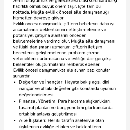
zemin oluşturmak ve gelecekteki olası sorunlara karşı
hazırlıklı olmak büyük önem taşır. İşte tam bu
noktada,
Muğla evlilik öncesi aile danışmanlığı
hizmetleri devreye giriyor.
Evlilik öncesi danışmanlık, çiftlerin birbirlerini daha iyi
anlamalarına, beklentilerini netleştirmelerine ve
potansiyel çatışma alanlarını önceden
belirlemelerine yardımcı olur.
Muğla aile danışmanı
ve
ilişki danışmanı
uzmanları, çiftlerin iletişim
becerilerini geliştirmelerine, problem çözme
yeteneklerini artırmalarına ve evliliğe dair gerçekçi
beklentiler oluşturmalarına rehberlik ederler.
Evlilik öncesi danışmanlıkta ele alınan bazı konular
şunlardır:
Değerler ve İnançlar:
Hayata bakış açısı, dini
inançlar ve ahlaki değerler gibi konularda uyumun
değerlendirilmesi.
Finansal Yönetim:
Para harcama alışkanlıkları,
tasarruf planları ve borç yönetimi gibi konularda
ortak bir anlayış geliştirilmesi.
Aile İlişkileri:
Her iki tarafın aileleriyle olan
ilişkilerinin evliliğe etkileri ve beklentilerin