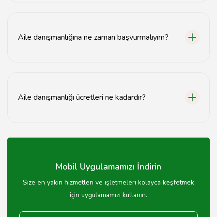
Aile danışmanlığı, evli çiftler, boşanma aşamasındaki
çiftler ve aile içi sorunlar yaşayan herkes için uygundur.
Aile danışmanlığına ne zaman başvurmalıyım?
Aile içindeki iletişim sorunları, çatışmalar veya duygusal
zorluklar yaşandığında aile danışmanlığına başvurulabilir.
Aile danışmanlığı ücretleri ne kadardır?
Aile danışmanlığı ücretleri danışmana göre değişiklik
göstermekle birlikte, ortalama olarak seans başına
300-600 TL arasında olmaktadır.
Mobil Uygulamamızı İndirin
Size en yakın hizmetleri ve işletmeleri kolayca keşfetmek
için uygulamamızı kullanın.