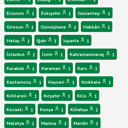
1
1
1
Erzurum
Eskişehir
Gaziantep
1
1
1
Giresun
Gümüşhane
Hakkâri
1
1
1
Hatay
Iğdır
Isparta
1
1
1
İstanbul
İzmir
Kahramanmaraş
1
1
1
Karabük
Karaman
Kars
1
1
1
Kastamonu
Kayseri
Kırıkkale
1
1
1
Kırklareli
Kırşehir
Kilis
1
1
1
Kocaeli
Konya
Kütahya
1
1
1
Malatya
Manisa
Mardin
1
1
1