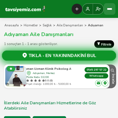
Tavsiyemiz Anasayfa
Anasayfa
>
Hizmetler
>
Sağlık
>
Aile Danışmanları
>
Adıyaman
Adıyaman Aile Danışmanları
1 sonuçtan 1 - 1 arası gösteriliyor.
Filtrele
TIKLA -
EN YAKININDAKİNİ BUL
Adıyaman Uzman Klinik Psikolog Adil Şahin
0545 297 57 22
Adıyaman, Merkez
İncele
Whatsapp
Posta Kodu: 02230
0.0 (0)
Fiyat Aralığı: 1.000,00 ₺ - 5.000,00 ₺
İllerdeki Aile Danışmanları Hizmetlerine de Göz
Atabilirsiniz