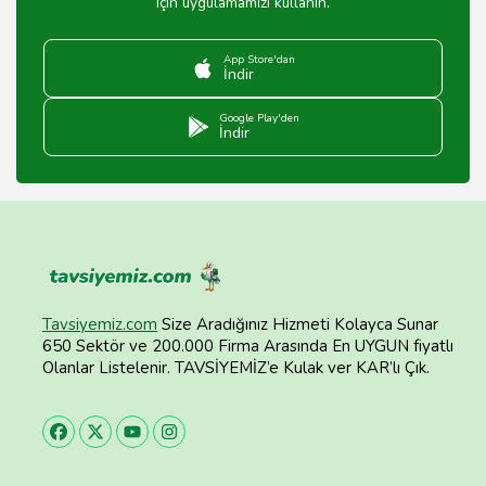
için uygulamamızı kullanın.
App Store'dan
İndir
Google Play'den
İndir
Tavsiyemiz.com
Size Aradığınız Hizmeti Kolayca Sunar
650 Sektör ve 200.000 Firma Arasında En UYGUN fiyatlı
Olanlar Listelenir. TAVSİYEMİZ’e Kulak ver KAR’lı Çık.