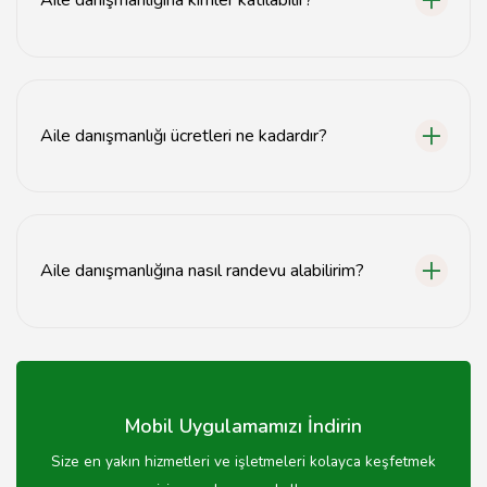
Aile danışmanlığına kimler katılabilir?
Aile danışmanlığına aile üyeleri, çiftler veya bireyler
katılabilir.
Aile danışmanlığı ücretleri ne kadardır?
Aile danışmanlığı ücretleri danışmana ve seans süresine
göre değişiklik göstermektedir.
Aile danışmanlığına nasıl randevu alabilirim?
Aile danışmanlığı için randevu almak üzere danışmanın
iletişim bilgilerini kullanarak doğrudan iletişime
geçebilirsiniz.
Mobil Uygulamamızı İndirin
Size en yakın hizmetleri ve işletmeleri kolayca keşfetmek