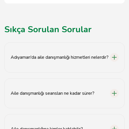
Sıkça Sorulan Sorular
Adıyaman'da aile danışmanlığı hizmetleri nelerdir?
Adıyaman'da aile danışmanları, iletişim sorunları,
boşanma süreçleri, çocuk yetiştirme ve ilişki problemleri
gibi konularda destek sunmaktadır.
Aile danışmanlığı seansları ne kadar sürer?
Aile danışmanlığı seansları genellikle 50 dakika ile 1
saat arasında sürmektedir.