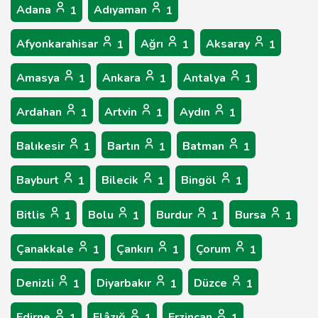
Adana
Adıyaman
1
1
Afyonkarahisar
Ağrı
Aksaray
1
1
1
Amasya
Ankara
Antalya
1
1
1
Ardahan
Artvin
Aydın
1
1
1
Balıkesir
Bartın
Batman
1
1
1
Bayburt
Bilecik
Bingöl
1
1
1
Bitlis
Bolu
Burdur
Bursa
1
1
1
1
Çanakkale
Çankırı
Çorum
1
1
1
Denizli
Diyarbakır
Düzce
1
1
1
Edirne
Elâzığ
Erzincan