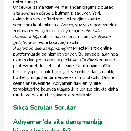
neler sunuyor?
Öncelikle, zamandan ve mekandan bağımsız olarak
aile sorunları çözümü
bulmanızı sağlıyor. Yani,
evinizden veya ofisinizden, dilediğiniz saatte
seanslara katılabilirsiniz. Ayrıca, yüz yüze görüşmekte
zorlanan veya çekinen bireyler için
online aile
danışmanlığı
, daha rahat bir ortam sunarak
ilişkiler
geliştirme
sürecini kolaylaştırabilir.
Adıyaman aile danışmanlığı
merkezleri artık online
platformlarda da hizmet veriyor. Bu sayede, alanında
uzman danışmanlara ulaşabilir ve
aile danı
konusunda
profesyonel destek alabilirsiniz. Unutmayın, sağlıklı
bir aile yapısı için iletişim şart ve online danışmanlık,
bu iletişimi güçlendirmenize yardımcı olabilir. Online
seanslar sayesinde, Adıyaman'daki en iyi aile
terapistlerine kolayca ulaşabilir, ailenizle birlikte daha
mutlu ve huzurlu bir yaşam sürebilirsiniz.
Sıkça Sorulan Sorular
Adıyaman'da aile danışmanlığı
hizmetleri nelerdir?