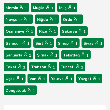
Mersin
Muğla
Muş
1
1
1
Nevşehir
Niğde
Ordu
1
1
1
Osmaniye
Rize
Sakarya
1
1
1
Samsun
Siirt
Sinop
Sivas
1
1
1
1
Şanlıurfa
Şırnak
Tekirdağ
1
1
1
Tokat
Trabzon
Tunceli
1
1
1
Uşak
Van
Yalova
Yozgat
1
1
1
1
Zonguldak
1