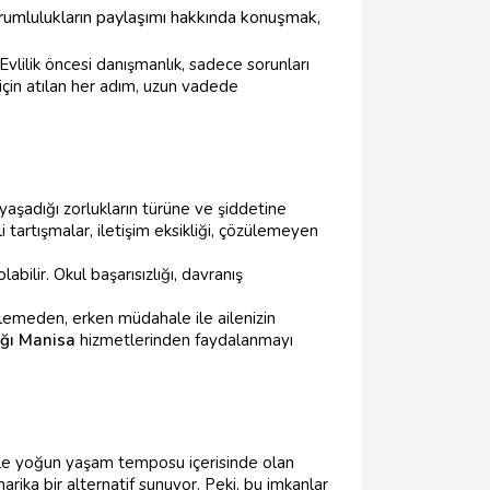
sorumlulukların paylaşımı hakkında konuşmak,
. Evlilik öncesi danışmanlık, sadece sorunları
k için atılan her adım, uzun vadede
aşadığı zorlukların türüne ve şiddetine
i tartışmalar, iletişim eksikliği, çözülemeyen
abilir. Okul başarısızlığı, davranış
klemeden, erken müdahale ile ailenizin
ığı Manisa
hizmetlerinden faydalanmayı
ikle yoğun yaşam temposu içerisinde olan
arika bir alternatif sunuyor. Peki, bu imkanlar