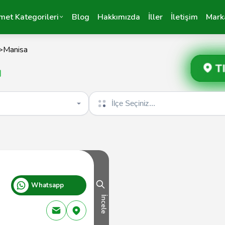
met Kategorileri
Blog
Hakkımızda
İller
İletişim
Mark
>
Manisa
T
ı
İlçe seçin
Whatsapp
İncele