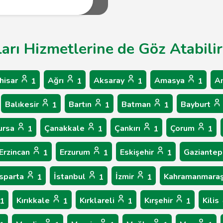
ları Hizmetlerine de Göz Atabilir
hisar
Ağrı
Aksaray
Amasya
A
1
1
1
1
Balıkesir
Bartın
Batman
Bayburt
1
1
1
ursa
Çanakkale
Çankırı
Çorum
1
1
1
1
Erzincan
Erzurum
Eskişehir
Gaziante
1
1
1
Isparta
İstanbul
İzmir
Kahramanmara
1
1
1
Kırıkkale
Kırklareli
Kırşehir
Kilis
1
1
1
1