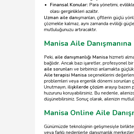
Finansal Konular:
Para yönetimi, evlilik
olası gerginlikleri azaltır.
Uzman aile dan
ışmanları, çiftlerin güçlü yön
çözmekle kalmaz, aynı zamanda evliliği güçlendi
mutluluğunuzu artıracaktır.
Manisa Aile Danışmanına
Peki,
aile danışmanlığı Manisa
hizmeti alma
bağlıdır. Ancak bazı işaretler, profesyonel bi
aile sorunları
ve birbirinizi anlamakta güçlük
Aile terapisi Manisa
seçeneklerini değerlendir
problemleri veya ergenlik dönemi sorunları 
Unutmayın,
ilişkilerde çözüm
arayışı bazen p
huzurunu koruyabilirsiniz. Bu nedenle, ailenizd
düşünebilirsiniz. Sonuç olarak, ailenizin mut
Manisa Online Aile Danış
Günümüzde teknolojinin gelişmesiyle birlikt
veya farklı nedenlerle danışmanlık merkezler