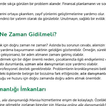
lerde sıkça görülen bir problem alanıdır. Finansal planlamanın ve 
lerini ortaya çıkarırken, zayıf yönlerini geliştirmelerine yardımcı olur
rici bir yatırım olarak da görülebilir. Unutmayın, sağlıklı bir evlili
 Ne Zaman Gidilmeli?
k için doğru zaman ne zaman? Aslında bu sorunun cevabı, ailenizin y
r yardıma başvurmanın vaktinin geldiğini gösterebilir. Örneğin, sürekl
 çekiyorsanız, bir adım atmanın zamanı gelmiş olabilir.
mek için bir diğer önemli neden, çocuklarınızla ilgili endişeleriniz ol
gibi durumlarda,
uzman aile dan
ışmanları size yardımcı olabilir.
rofesyonel destek gerektirebilir. Problemlerin kronikleşmesini be
eki ilişkilerde belirgin bir bozulma fark ettiğinizde,
aile danışmanl
luluğu ve huzuru için doğru zamanda doğru adımı atmak önemlidir.
manlığı İmkanları
e,
aile danışmanlığı Manisa
hizmetlerine erişim de kolaylaştı. Özell
ine gitmekte zorlanan bireyler için
Manisa online aile danışmanlığı
h