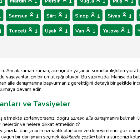
Mardin
Mersin
Muğla
Muş
1
1
1
1
1
Samsun
Siirt
Sinop
Sivas
1
1
1
1
1
Tunceli
Uşak
Van
Yalova
1
1
1
1
1
ri. Ancak zaman zaman, aile içinde yaşanan sorunlar ilişkileri yıprata
e yaşayanlar için bir umut ışığı oluyor. Bu yazımızda, Manisa'da bulu
an aile danışmanına başvurmanız gerektiğini detaylı bir şekilde ince
 okumaya devam edin.
anları ve Tavsiyeler
aş etmekte zorlanıyorsanız, doğru
uzman aile dan
ışmanını bulmak ili
nelerdir ve nelere dikkat etmelisiniz?
ışınızda, danışmanın uzmanlık alanlarını ve deneyimlerini göz önün
ize uygun bir danışman seçmek
ilişkilerde çözüm
bulma sürecinizi kolay