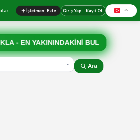
alar
İşletmeni Ekle
Giriş Yap
Kayıt Ol
IKLA -
EN YAKININDAKİNİ BUL
Ara