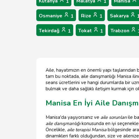
Kütahya
Malatya
Manisa
1
1
Osmaniye
Rize
Sakarya
1
1
Tekirdağ
Tokat
Trabzon
1
1
Aile, hayatımızın en önemli yapı taşlarından bi
tam bu noktada, aile danışmanlığı Manisa ilind
seans ücretlerini ve hangi durumlarda bir uzm
bulmak ve daha sağlıklı iletişim kurmak için
Manisa En İyi Aile Danışm
Manisa'da yaşıyorsanız ve
aile sorunları
ile b
aile danışmanlığı
konusunda en iyi seçenekler 
Öncelikle,
aile terapisi Manisa
bölgesinde aray
dinamikleri farklı olduğundan, size ve ailen