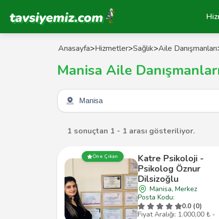
Tavsiyemiz Anasayfa
Hiz
Anasayfa
>
Hizmetler
>
Sağlık
>
Aile Danışmanları
Manisa Aile Danışmanlar
Şehir seçin
1 sonuçtan 1 - 1 arası gösteriliyor.
Katre Psikoloji -
Öne Çıkan
Psikolog Öznur
Dilsizoğlu
Manisa, Merkez
Posta Kodu:
0.0 (0)
Fiyat Aralığı: 1.000,00 ₺ -