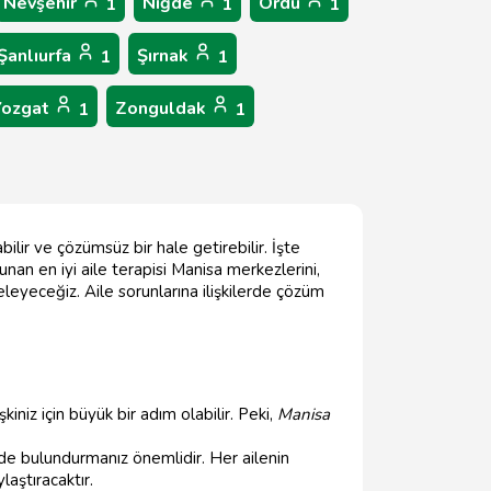
Nevşehir
Niğde
Ordu
1
1
1
Şanlıurfa
Şırnak
1
1
Yozgat
Zonguldak
1
1
bilir ve çözümsüz bir hale getirebilir. İşte
nan en iyi aile terapisi Manisa merkezlerini,
leyeceğiz. Aile sorunlarına ilişkilerde çözüm
şkiniz için büyük bir adım olabilir. Peki,
Manisa
de bulundurmanız önemlidir. Her ailenin
laştıracaktır.