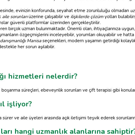
esinde, evinizin konforunda, seyahat etme zorunluluğu olmadan
uz
k
aile sorunları
üzerine çalışabilir ve
ilişkilerde çözüm
yolları bulabil
anslar güvenli platformlar üzerinden gerçekleştirilir.
ren birçok uzman bulunmaktadır. Önemli olan, ihtiyaçlarınıza uygun, 
manların özgeçmişlerini inceleyebilir, yorumları okuyabilir ve hatt
e danışmanlığı Manisa
seçenekleri, modern yaşamın getirdiği kolaylıklar
stekle her sorun aşılabilir.
ğı hizmetleri nelerdir?
rı, boşanma süreçleri, ebeveynlik sorunları ve çift terapisi gibi kon
l işliyor?
a sürer ve aile üyeleri arasında açık iletişimi teşvik ederek sorunla
ları hangi uzmanlık alanlarına sahiptir