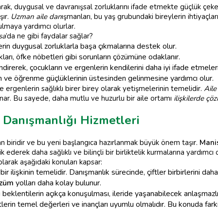
larak, duygusal ve davranışsal zorluklarını ifade etmekte güçlük çeke
şır.
Uzman aile dan
ışmanları, bu yaş grubundaki bireylerin ihtiyaçla
lmaya yardımcı olurlar.
sa
’da ne gibi faydalar sağlar?
rin duygusal zorluklarla başa çıkmalarına destek olur.
arı, öfke nöbetleri gibi sorunların çözümüne odaklanır.
endirerek, çocukların ve ergenlerin kendilerini daha iyi ifade etmeleri
 ve öğrenme güçlüklerinin üstesinden gelinmesine yardımcı olur.
ve ergenlerin sağlıklı birer birey olarak yetişmelerinin temelidir.
Aile
unar. Bu sayede, daha mutlu ve huzurlu bir aile ortamı
ilişkilerde çö
e Danışmanlığı Hizmetleri
an biridir ve bu yeni başlangıca hazırlanmak büyük önem taşır.
Mani
 ederek daha sağlıklı ve bilinçli bir birliktelik kurmalarına yardımcı
olarak aşağıdaki konuları kapsar:
lı bir ilişkinin temelidir. Danışmanlık sürecinde, çiftler birbirlerini d
özüm
yolları daha kolay bulunur.
ili beklentilerin açıkça konuşulması, ileride yaşanabilecek anlaşmazl
tlerin temel değerleri ve inançları uyumlu olmalıdır. Bu konuda far