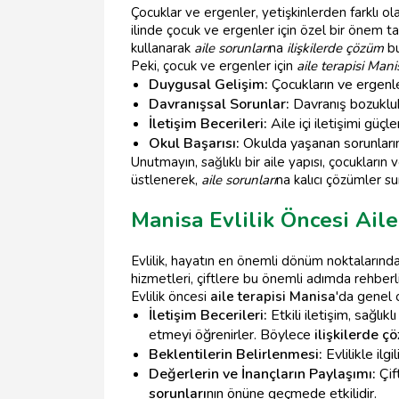
Çocuklar ve ergenler, yetişkinlerden farklı o
ilinde çocuk ve ergenler için özel bir önem ta
kullanarak
aile sorunları
na
ilişkilerde çözüm
bu
Peki, çocuk ve ergenler için
aile terapisi Mani
Duygusal Gelişim:
Çocukların ve ergenle
Davranışsal Sorunlar:
Davranış bozuklukl
İletişim Becerileri:
Aile içi iletişimi güçl
Okul Başarısı:
Okulda yaşanan sorunların
Unutmayın, sağlıklı bir aile yapısı, çocukların 
üstlenerek,
aile sorunları
na kalıcı çözümler s
Manisa Evlilik Öncesi Ail
Evlilik, hayatın en önemli dönüm noktalarınd
hizmetleri, çiftlere bu önemli adımda rehberlik
Evlilik öncesi
aile terapisi Manisa
'da genel 
İletişim Becerileri:
Etkili iletişim, sağlık
etmeyi öğrenirler. Böylece
ilişkilerde ç
Beklentilerin Belirlenmesi:
Evlilikle ilg
Değerlerin ve İnançların Paylaşımı:
Çif
sorunları
nın önüne geçmede etkilidir.