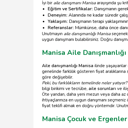
İyi bir
aile danışmanı Manisa
arayışında şu krit
Eğitim ve Sertifikalar:
Danışmanın gerekli
Deneyim:
Alanında ne kadar süredir çalış
Yaklaşım:
Danışmanın terapi yaklaşımının s
Referanslar:
Mümkünse, daha önce danışman
Unutmayın
aile danışmanlığı Manisa
seçenekle
uygun danışmanı bulabilirsiniz. Doğru danışm
Manisa Aile Danışmanlığı
Aile danışmanlığı Manisa
ilinde yaşayanlar i
genelinde farklılık gösteren fiyat aralıkların
göre değişebilir.
Peki, bu farklılıkların temelinde neler yatıyor?
bilgi birikimi ve tecrübe,
aile sorunları
ve
il
Öte yandan, daha yeni mezun veya daha az de
ihtiyaçlarınıza en uygun danışmanı seçmeniz 
fiyat teklifi almak en doğru yöntemdir. Unutmay
Manisa Çocuk ve Ergenler 