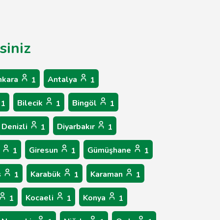
siniz
nkara
Antalya
1
1
Bilecik
Bingöl
1
1
1
Denizli
Diyarbakır
1
1
p
Giresun
Gümüşhane
1
1
1
ş
Karabük
Karaman
1
1
1
Kocaeli
Konya
1
1
1