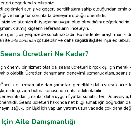
erleri değerlendirebilirsiniz:
 eğitimleri almış ve geçerli sertifikalara sahip olduğundan emin o
tığı ve hangi tür sorunlarla deneyimi olduğu önemlidir.
izin ve ailenizin ihtiyaçlarına uygun olup olmadığını değerlendirin.
lık almış kişilerin referanslarını inceleyin.
ri geniş bir yelpazede sunulmaktadır. Bu nedenle, araştırmanızı dikka
an ile
aile sorunları
çözülebilir ve daha sağlıklı ilişkiler inşa edilebilir.
 Seans Ücretleri Ne Kadar?
çin önemli bir hizmet olsa da, seans ücretleri birçok kişi için merak 
a sahip olabilir. Ücretler, danışmanın deneyimi, uzmanlık alanı, sea
Öncelikle,
uzman aile danışmanları
genellikle daha yüksek ücretler
işkilerde çözüm
bulma konusunda daha etkili olabilir.
neyimli danışmanlar daha uygun fiyatlar sunabilirler. Dolayısıyla,
önemlidir. Seans ücretleri hakkında net bilgi almak için doğrudan d
ın, sağlıklı bir ilişki için yapılan yatırım uzun vadede çok daha değe
İçin Aile Danışmanlığı