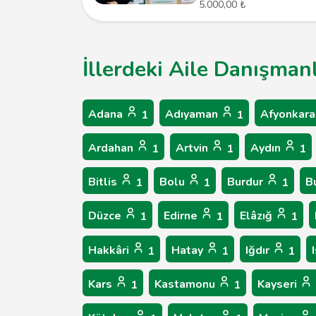
5.000,00 ₺
İllerdeki Aile Danışman
Adana
Adıyaman
Afyonkara
1
1
Ardahan
Artvin
Aydın
1
1
1
Bitlis
Bolu
Burdur
B
1
1
1
Düzce
Edirne
Elâzığ
1
1
1
Hakkâri
Hatay
Iğdır
1
1
1
Kars
Kastamonu
Kayseri
1
1