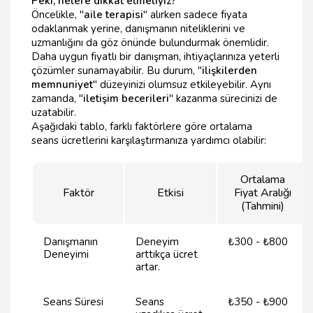
Peki, nelere dikkat etmeliyiz?
Öncelikle, "
aile terapisi
" alırken sadece fiyata
odaklanmak yerine, danışmanın niteliklerini ve
uzmanlığını da göz önünde bulundurmak önemlidir.
Daha uygun fiyatlı bir danışman, ihtiyaçlarınıza yeterli
çözümler sunamayabilir. Bu durum, "
ilişkilerden
memnuniyet
" düzeyinizi olumsuz etkileyebilir. Aynı
zamanda, "
iletişim becerileri
" kazanma sürecinizi de
uzatabilir.
Aşağıdaki tablo, farklı faktörlere göre ortalama
seans ücretlerini karşılaştırmanıza yardımcı olabilir:
Ortalama
Faktör
Etkisi
Fiyat Aralığı
(Tahmini)
Danışmanın
Deneyim
₺300 - ₺800
Deneyimi
arttıkça ücret
artar.
Seans Süresi
Seans
₺350 - ₺900