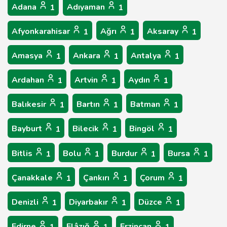
Adana
Adıyaman
1
1
Afyonkarahisar
Ağrı
Aksaray
1
1
1
Amasya
Ankara
Antalya
1
1
1
Ardahan
Artvin
Aydın
1
1
1
Balıkesir
Bartın
Batman
1
1
1
Bayburt
Bilecik
Bingöl
1
1
1
Bitlis
Bolu
Burdur
Bursa
1
1
1
1
Çanakkale
Çankırı
Çorum
1
1
1
Denizli
Diyarbakır
Düzce
1
1
1
Edirne
Elâzığ
Erzincan