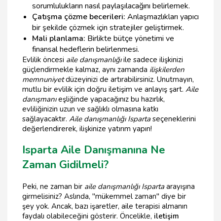
sorumlulukların nasıl paylaşılacağını belirlemek.
Çatışma çözme becerileri:
Anlaşmazlıkları yapıcı
bir şekilde çözmek için stratejiler geliştirmek.
Mali planlama:
Birlikte bütçe yönetimi ve
finansal hedeflerin belirlenmesi.
Evlilik öncesi
aile danışmanlığı
ile sadece ilişkinizi
güçlendirmekle kalmaz, aynı zamanda
ilişkilerden
memnuniyet
düzeyinizi de artırabilirsiniz. Unutmayın,
mutlu bir evlilik için doğru iletişim ve anlayış şart.
Aile
danışmanı
eşliğinde yapacağınız bu hazırlık,
evliliğinizin uzun ve sağlıklı olmasına katkı
sağlayacaktır.
Aile danışmanlığı Isparta
seçeneklerini
değerlendirerek, ilişkinize yatırım yapın!
Isparta Aile Danışmanına Ne
Zaman Gidilmeli?
Peki, ne zaman bir
aile danışmanlığı Isparta
arayışına
girmelisiniz? Aslında, "mükemmel zaman" diye bir
şey yok. Ancak, bazı işaretler, aile terapisi almanın
faydalı olabileceğini gösterir. Öncelikle,
iletişim