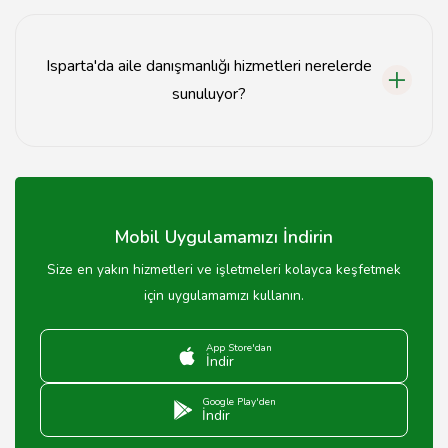
Eşler, ebeveynler ve aile üyeleri aile danışmanlığına
katılabilir.
Isparta'da aile danışmanlığı hizmetleri nerelerde
sunuluyor?
Isparta'da aile danışmanlığı hizmetleri özel
muayenehanelerde ve bazı sağlık kuruluşlarında
sunulmaktadır.
Mobil Uygulamamızı İndirin
Size en yakın hizmetleri ve işletmeleri kolayca keşfetmek
için uygulamamızı kullanın.
App Store'dan
İndir
Google Play'den
İndir