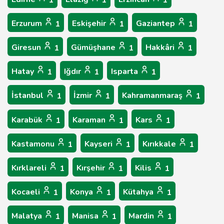
1
1
1
Erzurum
Eskişehir
Gaziantep
1
1
1
Giresun
Gümüşhane
Hakkâri
1
1
1
Hatay
Iğdır
Isparta
1
1
1
İstanbul
İzmir
Kahramanmaraş
1
1
1
Karabük
Karaman
Kars
1
1
1
Kastamonu
Kayseri
Kırıkkale
1
1
1
Kırklareli
Kırşehir
Kilis
1
1
1
Kocaeli
Konya
Kütahya
1
1
1
Malatya
Manisa
Mardin
1
1
1