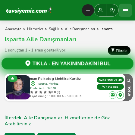
Tavsiyemiz Anasayfa
Anasayfa
>
Hizmetler
>
Sağlık
>
Aile Danışmanları
>
Isparta
Isparta Aile Danışmanları
1 sonuçtan 1 - 1 arası gösteriliyor.
Filtrele
TIKLA -
EN YAKININDAKİNİ BUL
Uzman Psikolog Mehlika Kartöz Balcı
0246 606 05 46
Isparta, Merkez
İncele
Whatsapp
Posta Kodu: 32040
0.0 (0)
Fiyat Aralığı: 1.000,00 ₺ - 5.000,00 ₺
İllerdeki Aile Danışmanları Hizmetlerine de Göz
Atabilirsiniz