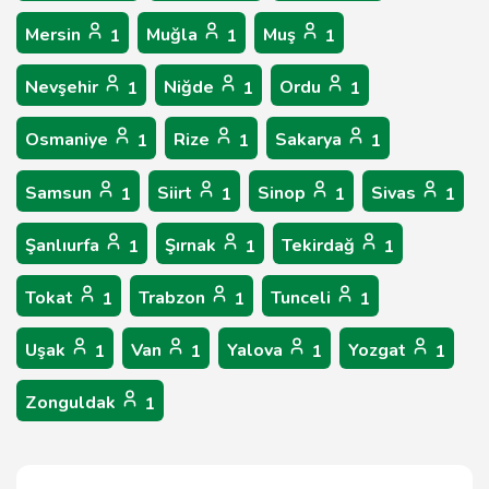
Mersin
Muğla
Muş
1
1
1
Nevşehir
Niğde
Ordu
1
1
1
Osmaniye
Rize
Sakarya
1
1
1
Samsun
Siirt
Sinop
Sivas
1
1
1
1
Şanlıurfa
Şırnak
Tekirdağ
1
1
1
Tokat
Trabzon
Tunceli
1
1
1
Uşak
Van
Yalova
Yozgat
1
1
1
1
Zonguldak
1