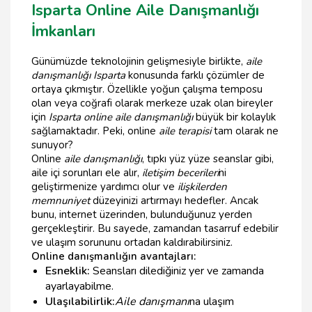
Isparta Online Aile Danışmanlığı
İmkanları
Günümüzde teknolojinin gelişmesiyle birlikte,
aile
danışmanlığı Isparta
konusunda farklı çözümler de
ortaya çıkmıştır. Özellikle yoğun çalışma temposu
olan veya coğrafi olarak merkeze uzak olan bireyler
için
Isparta online aile danışmanlığı
büyük bir kolaylık
sağlamaktadır. Peki, online
aile terapisi
tam olarak ne
sunuyor?
Online
aile danışmanlığı
, tıpkı yüz yüze seanslar gibi,
aile içi sorunları ele alır,
iletişim becerileri
ni
geliştirmenize yardımcı olur ve
ilişkilerden
memnuniyet
düzeyinizi artırmayı hedefler. Ancak
bunu, internet üzerinden, bulunduğunuz yerden
gerçekleştirir. Bu sayede, zamandan tasarruf edebilir
ve ulaşım sorununu ortadan kaldırabilirsiniz.
Online danışmanlığın avantajları:
Esneklik:
Seansları dilediğiniz yer ve zamanda
ayarlayabilme.
Ulaşılabilirlik:
Aile danışmanı
na ulaşım