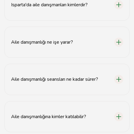
Isparta'da aile danışmanları kimlerdir?
Isparta'da aile danışmanları, psikologlar, sosyal hizmet
uzmanları ve terapistlerdir.
Aile danışmanlığı ne işe yarar?
Aile danışmanlığı, aile içindeki iletişimi güçlendirir ve
sorunların çözümüne yardımcı olur.
Aile danışmanlığı seansları ne kadar sürer?
Aile danışmanlığı seansları genellikle 50 dakika ile 1
saat arasında sürer.
Aile danışmanlığına kimler katılabilir?