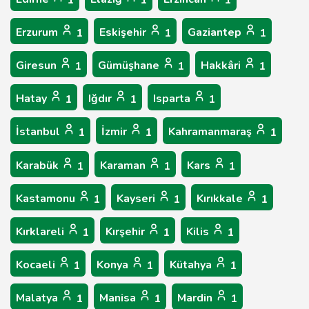
1
1
1
Erzurum
Eskişehir
Gaziantep
1
1
1
Giresun
Gümüşhane
Hakkâri
1
1
1
Hatay
Iğdır
Isparta
1
1
1
İstanbul
İzmir
Kahramanmaraş
1
1
1
Karabük
Karaman
Kars
1
1
1
Kastamonu
Kayseri
Kırıkkale
1
1
1
Kırklareli
Kırşehir
Kilis
1
1
1
Kocaeli
Konya
Kütahya
1
1
1
Malatya
Manisa
Mardin
1
1
1