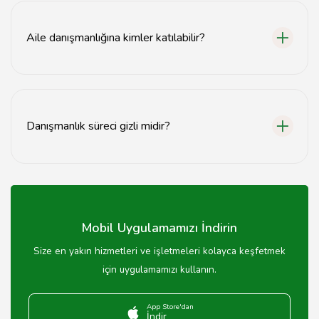
saat arasında sürer.
Aile danışmanlığına kimler katılabilir?
Aile danışmanlığına aile üyeleri, çiftler veya bireyler
katılabilir.
Danışmanlık süreci gizli midir?
Evet, aile danışmanlığı süreci gizlilik esasına dayanır ve
danışanların bilgileri korunur.
Mobil Uygulamamızı İndirin
Size en yakın hizmetleri ve işletmeleri kolayca keşfetmek
için uygulamamızı kullanın.
App Store'dan
İndir