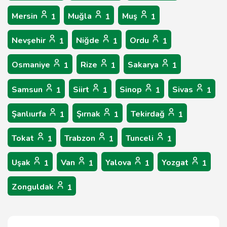
Mersin
Muğla
Muş
1
1
1
Nevşehir
Niğde
Ordu
1
1
1
Osmaniye
Rize
Sakarya
1
1
1
Samsun
Siirt
Sinop
Sivas
1
1
1
1
Şanlıurfa
Şırnak
Tekirdağ
1
1
1
Tokat
Trabzon
Tunceli
1
1
1
Uşak
Van
Yalova
Yozgat
1
1
1
1
Zonguldak
1