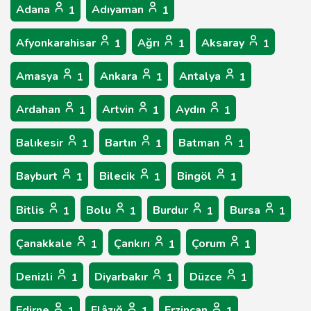
Adana
Adıyaman
1
1
Afyonkarahisar
Ağrı
Aksaray
1
1
1
Amasya
Ankara
Antalya
1
1
1
Ardahan
Artvin
Aydın
1
1
1
Balıkesir
Bartın
Batman
1
1
1
Bayburt
Bilecik
Bingöl
1
1
1
Bitlis
Bolu
Burdur
Bursa
1
1
1
1
Çanakkale
Çankırı
Çorum
1
1
1
Denizli
Diyarbakır
Düzce
1
1
1
Edirne
Elâzığ
Erzincan