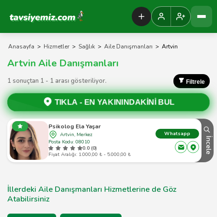
Tavsiyemiz Anasayfa
Anasayfa
>
Hizmetler
>
Sağlık
>
Aile Danışmanları
>
Artvin
Artvin Aile Danışmanları
1 sonuçtan 1 - 1 arası gösteriliyor.
Filtrele
TIKLA -
EN YAKININDAKİNİ BUL
Psikolog Ela Yaşar
Whatsapp
Artvin, Merkez
İncele
Posta Kodu: 08010
0.0 (0)
Fiyat Aralığı: 1.000,00 ₺ - 5.000,00 ₺
İllerdeki Aile Danışmanları Hizmetlerine de Göz
Atabilirsiniz