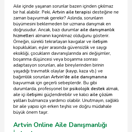
Aile içinde yaşanan sorunlar bazen içinden çıkılmaz
bir hal alabilir. Peki,
Artvin aile terapisi
desteğine ne
zaman başvurmak gerekir? Aslında, sorunların
büyümesini beklemeden bir uzmana danışmak en
doğrusudur. Ancak, bazı durumlar
aile danışmanlık
hizmetleri
almanın kaçınılmaz olduğunu gösterir.
Örneğin, sürekli tekrarlayan kavgalar ve
iletişim
kopuklukları, eşler arasında güvensizlik ve saygı
eksikliği, çocukların davranışlarında ani değişimler,
boşanma düşüncesi veya boşanma sonrası
adaptasyon sorunları, aile bireylerinden birinin
yaşadığı travmatik olaylar (kayıp, kaza vb.) ve
bağımlılık sorunları
Artvin'de aile danışmanına
başvurmak için geçerli sebeplerdir. Bu gibi
durumlarda, profesyonel bir
psikolojik destek
almak,
aile içi
iletişimi
güçlendirebilir ve kalıcı
aile çözüm
yolları
bulmanıza yardımcı olabilir. Unutmayın, sağlıklı
bir aile yapısı için erken teşhis ve doğru müdahale
büyük önem taşır.
Artvin Online Aile Danışmanlığı