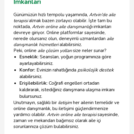
İmkanları
Günümüzün hızlı tempolu yaşamında,
Artvin'de aile
terapisi
almak bazen zorlayıcı olabilir. İşte tam bu
noktada,
Artvin online aile danışmanlığı
imkanları
devreye giriyor. Online platformlar sayesinde,
nerede olursanız olun, deneyimli uzmanlardan
aile
danışmanlık hizmetleri
alabilirsiniz.
Peki, online
aile çözüm yolları
size neler sunar?
Esneklik:
Seansları, yoğun programınıza göre
ayarlayabilirsiniz.
Konfor:
Evinizin rahatlığında
psikolojik destek
alabilirsiniz.
Erişilebilirlik:
Coğrafi engelleri ortadan
kaldırarak, istediğiniz danışmana ulaşma imkanı
bulursunuz.
Unutmayın, sağlıklı bir
iletişim
her ailenin temelidir ve
online danışmanlık, bu iletişimi güçlendirmenize
yardımcı olabilir.
Artvin online aile terapisi
sayesinde,
zaman ve mekandan bağımsız olarak aile içi
sorunlarınıza çözüm bulabilirsiniz.