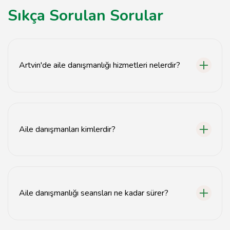
Sıkça Sorulan Sorular
Artvin'de aile danışmanlığı hizmetleri nelerdir?
Artvin'de aile danışmanlığı, iletişim sorunları, boşanma
süreçleri, çocuk gelişimi ve aile içi çatışmalar gibi
konularda destek sunar.
Aile danışmanları kimlerdir?
Aile danışmanları, psikoloji veya sosyal hizmetler
alanında eğitim almış profesyonellerdir ve aile
dinamiklerini yönetme konusunda uzmandırlar.
Aile danışmanlığı seansları ne kadar sürer?
Aile danışmanlığı seansları genellikle 50 dakika ile 1