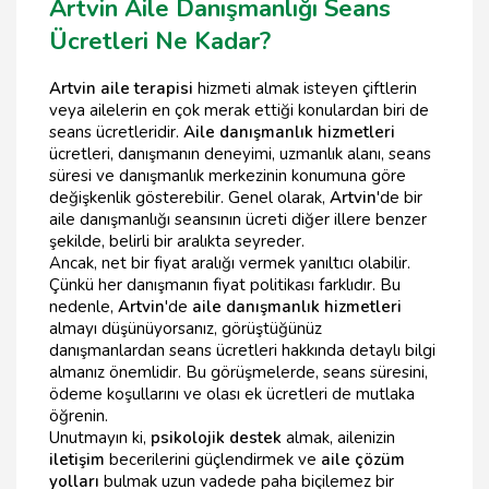
Artvin Aile Danışmanlığı Seans
Ücretleri Ne Kadar?
Artvin aile terapisi
hizmeti almak isteyen çiftlerin
veya ailelerin en çok merak ettiği konulardan biri de
seans ücretleridir.
Aile danışmanlık hizmetleri
ücretleri, danışmanın deneyimi, uzmanlık alanı, seans
süresi ve danışmanlık merkezinin konumuna göre
değişkenlik gösterebilir. Genel olarak,
Artvin
'de bir
aile danışmanlığı seansının ücreti diğer illere benzer
şekilde, belirli bir aralıkta seyreder.
Ancak, net bir fiyat aralığı vermek yanıltıcı olabilir.
Çünkü her danışmanın fiyat politikası farklıdır. Bu
nedenle,
Artvin
'de
aile danışmanlık hizmetleri
almayı düşünüyorsanız, görüştüğünüz
danışmanlardan seans ücretleri hakkında detaylı bilgi
almanız önemlidir. Bu görüşmelerde, seans süresini,
ödeme koşullarını ve olası ek ücretleri de mutlaka
öğrenin.
Unutmayın ki,
psikolojik destek
almak, ailenizin
iletişim
becerilerini güçlendirmek ve
aile çözüm
yolları
bulmak uzun vadede paha biçilemez bir