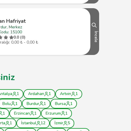
n Hafriyat
rdur, Merkez
Kodu: 15100
İncele
0.0 (0)
ralığı: 0,00 ₺ - 0,00 ₺
iniz
ntalya
1
Ardahan
1
Artvin
1
Bolu
1
Burdur
1
Bursa
1
1
Erzincan
1
Erzurum
1
rta
1
İstanbul
12
İzmir
5