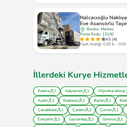
Nalcacıoğlu Nakliy
Eve Asansörlü Taşım
Burdur, Merkez
Posta Kodu: 15100
4.5 (4)
Fiyat Aralığı: 0,00 ₺ - 0,00
İllerdeki Kurye Hizmetl
Adana
1
Adıyaman
1
Afyonkarahisar
Aydın
1
Balıkesir
1
Bartın
1
Bat
Çanakkale
1
Çankırı
1
Çorum
1
Eskişehir
1
Gaziantep
1
Giresun
1