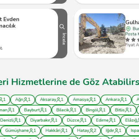
at Evden
Gulha
acılık
Bu
Posta 
İncele
Fiyat A
 ₺
eri Hizmetlerine de Göz Atabilirs
1
Ağrı
1
Aksaray
1
Amasya
1
Ankara
1
A
man
1
Bayburt
1
Bilecik
1
Bingöl
1
Bitlis
1
Denizli
1
Diyarbakır
1
Düzce
1
Edirne
1
Elâzığ
Gümüşhane
1
Hakkâri
1
Hatay
2
Iğdır
1
Ispa