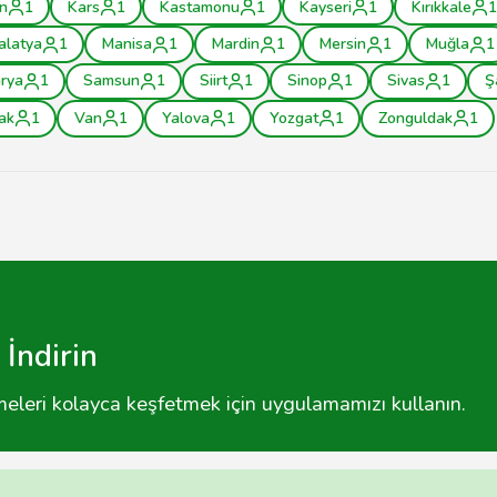
n
1
Kars
1
Kastamonu
1
Kayseri
1
Kırıkkale
1
alatya
1
Manisa
1
Mardin
1
Mersin
1
Muğla
1
rya
1
Samsun
1
Siirt
1
Sinop
1
Sivas
1
Ş
ak
1
Van
1
Yalova
1
Yozgat
1
Zonguldak
1
İndirin
tmeleri kolayca keşfetmek için uygulamamızı kullanın.