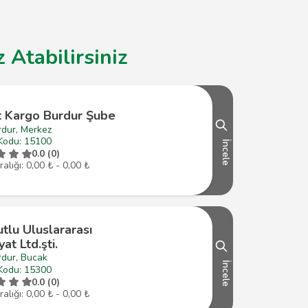
 Atabilirsiniz
t Kargo Burdur Şube
rdur, Merkez
Kodu: 15100
İncele
0.0 (0)
ralığı: 0,00 ₺ - 0,00 ₺
tlu Uluslararası
yat Ltd.şti.
rdur, Bucak
İncele
Kodu: 15300
0.0 (0)
ralığı: 0,00 ₺ - 0,00 ₺