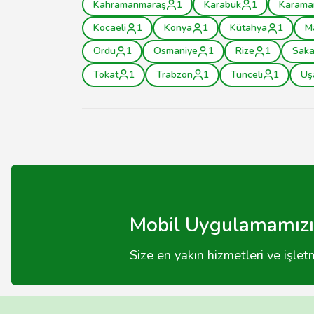
Kahramanmaraş
1
Karabük
1
Karama
Kocaeli
1
Konya
1
Kütahya
1
M
Ordu
1
Osmaniye
1
Rize
1
Saka
Tokat
1
Trabzon
1
Tunceli
1
Uş
Mobil Uygulamamızı 
Size en yakın hizmetleri ve işle