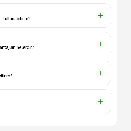
de, Çeltikçi ve çevresindeki bölgelere profesyonel
n kullanabilirim?
e kadar geniş bir yelpazede gönderi ihtiyaçlarınızı
zel gönderimler için de hizmet sunuyoruz.
ntajları nelerdir?
mı, uzman kadrosu ve hızlı teslimat süreleri ile
irim alarak hizmet kalitesini artırmayı hedefliyoruz.
ilirim?
çin 5000000000 numaralı telefondan bize ulaşabilir
yazabilirsiniz.
mat adresine bağlı olarak değişiklik göstermektedir.
olan en hızlı teslimatı sağlamayı hedefliyoruz.