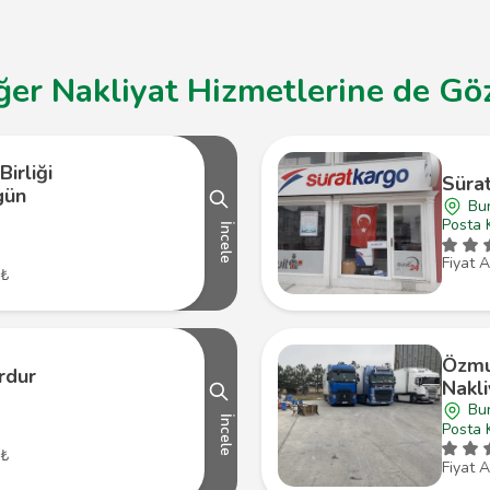
er Nakliyat Hizmetlerine de Göz
Birliği
Süra
gün
Bu
Posta 
İncele
Fiyat A
 ₺
Özmu
rdur
Nakli
Bu
İncele
Posta 
 ₺
Fiyat A