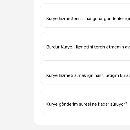
Burdur Kurye Hizmeti, özellikle Burdur ilin
kurye hizmetleri sunmaktadır.
Kurye hizmetlerinizi hangi tür gönderiler içi
Burdur Kurye Hizmeti, belgelerden paketler
karşılayabilmektedir. Acil teslimatlar ve ö
Burdur Kurye Hizmeti'ni tercih etmemin ava
Burdur Kurye Hizmeti, müşteri odaklı yaklaşı
dikkat çekmektedir. Ayrıca, sürekli geri bild
Kurye hizmeti almak için nasıl iletişim kurab
Burdur Kurye Hizmeti ile iletişim kurmak i
veya info@tavsiyemiz.com e-posta adresine 
Kurye gönderim süresi ne kadar sürüyor?
Gönderim süresi, gönderinin türüne ve tesli
Ancak, Burdur Kurye Hizmeti olarak mümkün 