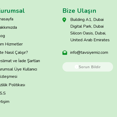
urumsal
Bize Ulaşın
nasayfa
Building A1, Dubai
Digital Park, Dubai
akkımızda
Silicon Oasis, Dubai,
log
United Arab Emirates
üm Hizmetler
te Nasıl Çalışır?
info@tavsiyemiz.com
slimat ve İade Şartları
Sorun Bildir
rumsal Üye Kullanıcı
özleşmesi
zlilik Politikası
.S.S
etişim