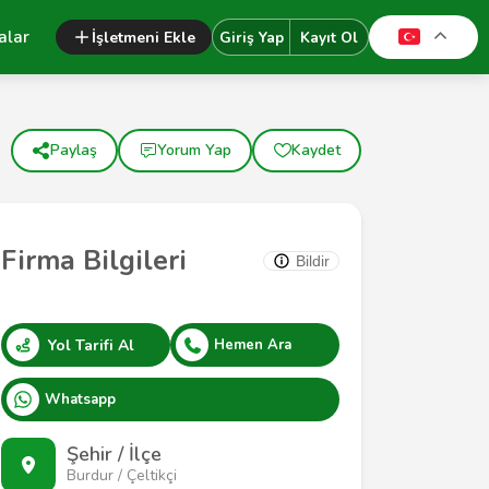
alar
İşletmeni Ekle
Giriş Yap
Kayıt Ol
Paylaş
Yorum Yap
Kaydet
Firma Bilgileri
Bildir
Yol Tarifi Al
Hemen Ara
Whatsapp
Şehir / İlçe
Burdur / Çeltikçi