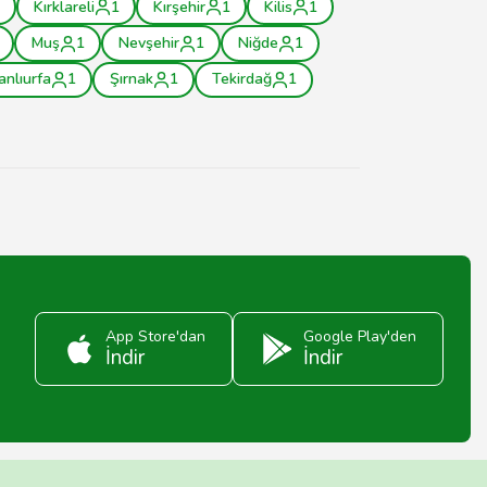
Kırklareli
1
Kırşehir
1
Kilis
1
Muş
1
Nevşehir
1
Niğde
1
anlıurfa
1
Şırnak
1
Tekirdağ
1
App Store'dan
Google Play'den
İndir
İndir