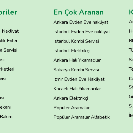
riler
En Çok Aranan
K
A
Ankara Evden Eve nakliyat
 Nakliyat
H
İstanbul Evden Eve nakliyat
lık Evler
B
İstanbul Kombi Servisi
 Servisi
T
İstanbul Elektrikçi
isi
Si
Ankara Halı Yıkamacılar
rketleri
Te
Sakarya Kombi Servisi
isi
Ku
İzmir Evden Eve Nakliyat
S
Kocaeli Halı Yıkamacılar
Gi
si
Ankara Elektrikçi
S
ekanı
Popüler Aramalar
İl
 Bakım
Popüler Aramalar Alfabetik