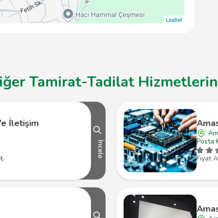
Leaflet
er Tamirat-Tadilat Hizmetlerine
e İletişim
Amas
Am
Posta 
İncele
 ₺
Fiyat A
Amas