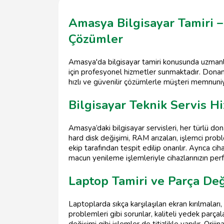
Amasya Bilgisayar Tamiri – 
Çözümler
Amasya'da bilgisayar tamiri konusunda uzmanla
için profesyonel hizmetler sunmaktadır. Donanı
hızlı ve güvenilir çözümlerle müşteri memnuniy
Bilgisayar Teknik Servis H
Amasya’daki bilgisayar servisleri, her türlü do
hard disk değişimi, RAM arızaları, işlemci prob
ekip tarafından tespit edilip onarılır. Ayrıca cih
macun yenileme işlemleriyle cihazlarınızın perfo
Laptop Tamiri ve Parça Değ
Laptoplarda sıkça karşılaşılan ekran kırılmaları, 
problemleri gibi sorunlar, kaliteli yedek parçal
değişimi gibi işlemler de titizlikle yapılır. Orij