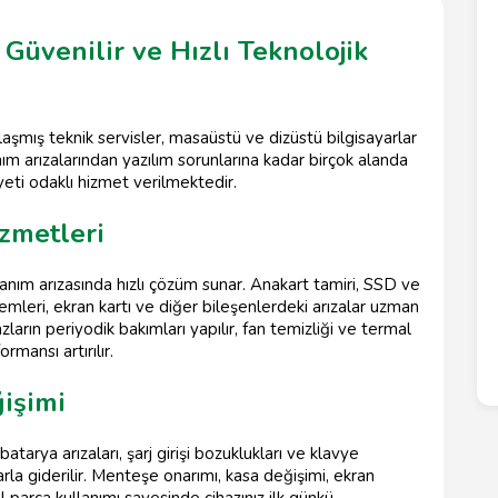
Güvenilir ve Hızlı Teknolojik
şmış teknik servisler, masaüstü ve dizüstü bilgisayarlar
m arızalarından yazılım sorunlarına kadar birçok alanda
eti odaklı hizmet verilmektedir.
izmetleri
nanım arızasında hızlı çözüm sunar. Anakart tamiri, SSD ve
lemleri, ekran kartı ve diğer bileşenlerdeki arızalar uzman
azların periyodik bakımları yapılır, fan temizliği ve termal
rmansı artırılır.
işimi
batarya arızaları, şarj girişi bozuklukları ve klavye
arla giderilir. Menteşe onarımı, kasa değişimi, ekran
inal parça kullanımı sayesinde cihazınız ilk günkü