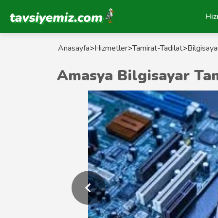
Tavsiyemiz Anasayfa
Hiz
Anasayfa
>
Hizmetler
>
Tamirat-Tadilat
>
Bilgisayar
Amasya Bilgisayar Tam