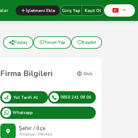
alar
İşletmeni Ekle
Giriş Yap
Kayıt Ol
Paylaş
Yorum Yap
Kaydet
Firma Bilgileri
Bildir
Yol Tarifi Al
0850 241 08 06
Whatsapp
Şehir / İlçe
Amasya / Merkez