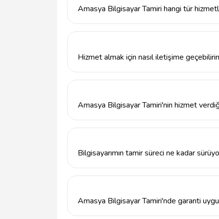
Amasya Bilgisayar Tamiri hangi tür hizmet
Amasya Bilgisayar Tamiri, masaüstü ve dizüst
sorunları, veri kurtarma ve sistem optimiza
Hizmet almak için nasıl iletişime geçebilir
Amasya Bilgisayar Tamiri ile iletişime geç
veya info@tavsiyemiz.com adresine e-posta
Amasya Bilgisayar Tamiri'nin hizmet verdiğ
Amasya Bilgisayar Tamiri, Amasya Merkez'd
sunmaktadır.
Bilgisayarımın tamir süreci ne kadar sürüy
Tamir süresi, arızanın türüne bağlı olarak 
Tamiri, sorunları hızlı bir şekilde çözmeyi 
Amasya Bilgisayar Tamiri'nde garanti uygu