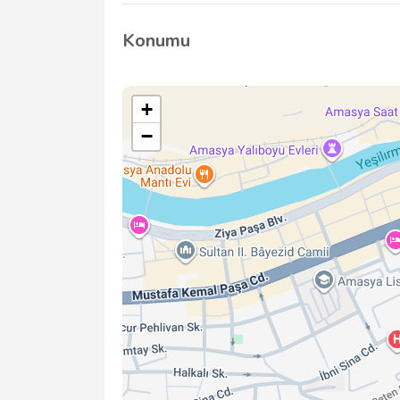
Evet, Amasya Bilgisayar Tamiri, gerçekleştir
garanti sunarak müşteri memnuniyetini ön 
Konumu
+
−