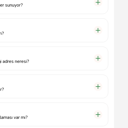
ler sunuyor?
ü bilgisayarlar için donanım arızaları, yazılım
syonu gibi geniş bir hizmet yelpazesi sunmaktadır.
im?
mek için 8502410806 numaralı telefonu arayabilir
 gönderebilirsiniz.
i adres neresi?
e bulunmaktadır ve yerel müşterilere hızlı hizmet
or?
değişiklik göstermektedir. Ancak Amasya Bilgisayar
hedeflemektedir.
laması var mı?