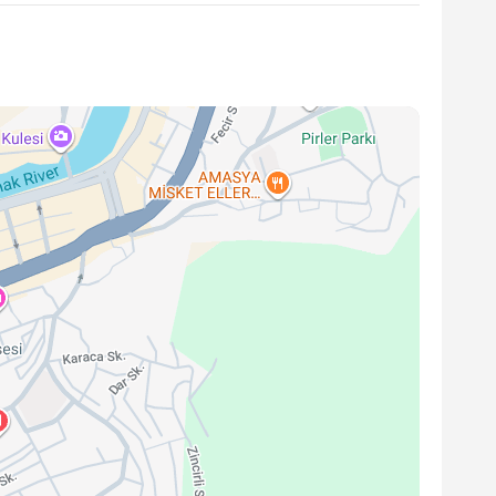
diği tamir ve bakım hizmetlerinde belirli bir süre
planda tutmaktadır.