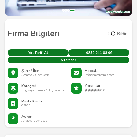
Firma Bilgileri
Bildir
Yol Tarifi Al
0850 241 08 06
Whatsapp
Şehir / İlçe
E-posta
Amasya / Göynücek
info@tavsiyemiz.com
Yorumlar
Kategori
0.0
Bilgisayar Tamiri / Bilgisayarcı
Posta Kodu
05900
Adres
Amasya Göynücek