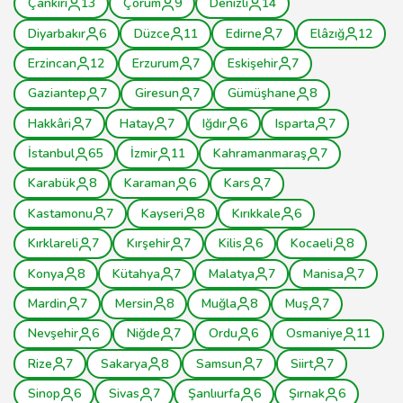
Çankırı
13
Çorum
9
Denizli
14
Diyarbakır
6
Düzce
11
Edirne
7
Elâzığ
12
Erzincan
12
Erzurum
7
Eskişehir
7
Gaziantep
7
Giresun
7
Gümüşhane
8
Hakkâri
7
Hatay
7
Iğdır
6
Isparta
7
İstanbul
65
İzmir
11
Kahramanmaraş
7
Karabük
8
Karaman
6
Kars
7
Kastamonu
7
Kayseri
8
Kırıkkale
6
Kırklareli
7
Kırşehir
7
Kilis
6
Kocaeli
8
Konya
8
Kütahya
7
Malatya
7
Manisa
7
Mardin
7
Mersin
8
Muğla
8
Muş
7
Nevşehir
6
Niğde
7
Ordu
6
Osmaniye
11
Rize
7
Sakarya
8
Samsun
7
Siirt
7
Sinop
6
Sivas
7
Şanlıurfa
6
Şırnak
6