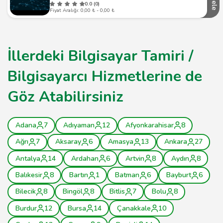
İncele
0.0 (0)
Fiyat Aralığı: 0,00 ₺ - 0,00 ₺
İllerdeki Bilgisayar Tamiri /
Bilgisayarcı Hizmetlerine de
Göz Atabilirsiniz
Adana
7
Adıyaman
12
Afyonkarahisar
8
Ağrı
7
Aksaray
6
Amasya
13
Ankara
27
Antalya
14
Ardahan
6
Artvin
8
Aydın
8
Balıkesir
8
Bartın
1
Batman
6
Bayburt
6
Bilecik
8
Bingöl
8
Bitlis
7
Bolu
8
Burdur
12
Bursa
14
Çanakkale
10