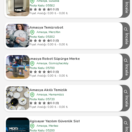
Amasya, Suluova
İncele
Posta Kodu: 05502
0.0 (0)
Fiyat Aralığı: 0,00 ₺ - 0,00 ₺
Amasya Temizrobot
Amasya, Merzifon
İncele
Posta Kodu: 05302
0.0 (0)
Fiyat Aralığı: 0,00 ₺ - 0,00 ₺
Amasya Robot Süpürge Merkezi
Amasya, Gümüşhacıköy
İncele
Posta Kodu: 05700
0.0 (0)
Fiyat Aralığı: 0,00 ₺ - 0,00 ₺
Amasya Akıllı Temizlik
Amasya, Hamamözü
İncele
Posta Kodu: 05720
0.0 (0)
Fiyat Aralığı: 0,00 ₺ - 0,00 ₺
 Bilişim Bilgisayar Yazılım Güvenlik Sistemleri Ve Tartı Aletleri
Amasya, Merkez
Posta Kodu: 05200