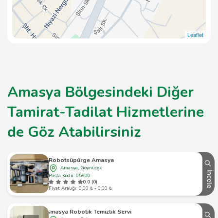
Leaflet
Amasya Bölgesindeki Diğer
Tamirat-Tadilat Hizmetlerine
de Göz Atabilirsiniz
Robotsüpürge Amasya
Amasya, Göynücek
İncele
Posta Kodu: 05900
0.0 (0)
Fiyat Aralığı: 0,00 ₺ - 0,00 ₺
Amasya Robotik Temizlik Servisi