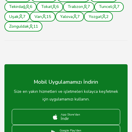
Tekirdağ
6
Tokat
6
Trabzon
7
Tunceli
7
Uşak
7
Van
15
Yalova
7
Yozgat
2
Zonguldak
11
Mobil Uygulamamızı İndirin
Size en yakın hizmetleri ve işletmeleri kolayca keşfetmek
için uygulamamızı kullanın.
App Store'dan
İndir
Google Play'den