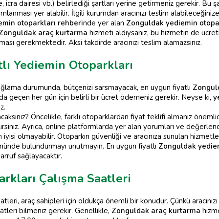
, icra dairesi vb.) belirlediği şartları yerine getirmeniz gerekir. Bu
anması yer alabilir. İlgili kurumdan aracınızı teslim alabileceğiniz
emin otoparkları rehberi
nde yer alan
Zonguldak yediemin otopa
Zonguldak araç kurtarma
hizmeti aldıysanız, bu hizmetin de ücret
lması gerekmektedir. Aksi takdirde aracınızı teslim alamazsınız.
lı Yediemin Otoparkları
bağlama durumunda, bütçenizi sarsmayacak, en uygun fiyatlı
Zonguld
 geçen her gün için belirli bir ücret ödemeniz gerekir. Neyse ki,
y
z.
acaksınız? Öncelikle, farklı otoparklardan fiyat teklifi almanız önemli
rsiniz. Ayrıca, online platformlarda yer alan yorumları ve değerlend
 iyisi olmayabilir. Otoparkın güvenliği ve aracınıza sunulan hizmetler
 önünde bulundurmayı unutmayın. En uygun fiyatlı
Zonguldak yediem
rruf sağlayacaktır.
rkları Çalışma Saatleri
tleri, araç sahipleri için oldukça önemli bir konudur. Çünkü aracınız
tleri bilmeniz gerekir. Genellikle,
Zonguldak araç kurtarma
hizme