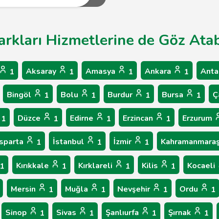
arkları Hizmetlerine de Göz Atabi
Aksaray
Amasya
Ankara
Anta
1
1
1
1
Bingöl
Bolu
Burdur
Bursa
Ç
1
1
1
1
Düzce
Edirne
Erzincan
Erzurum
1
1
1
1
Isparta
İstanbul
İzmir
Kahramanmara
1
1
1
Kırıkkale
Kırklareli
Kilis
Kocaeli
1
1
1
1
Mersin
Muğla
Nevşehir
Ordu
1
1
1
1
Sinop
Sivas
Şanlıurfa
Şırnak
1
1
1
1