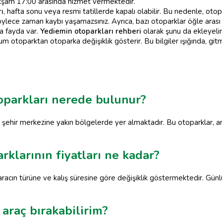
 akşam 17:00 arasında hizmet vermektedir.
ı
, hafta sonu veya resmi tatillerde kapalı olabilir. Bu nedenle, o
öylece zaman kaybı yaşamazsınız. Ayrıca, bazı otoparklar öğle arası 
a fayda var.
Yediemin otoparkları rehberi
olarak şunu da ekleyelim,
um otoparktan otoparka değişiklik gösterir. Bu bilgiler ışığında, g
oparkları nerede bulunur?
şehir merkezine yakın bölgelerde yer almaktadır. Bu otoparklar, ara
klarının fiyatları ne kadar?
racın türüne ve kalış süresine göre değişiklik göstermektedir. Günl
araç bırakabilirim?