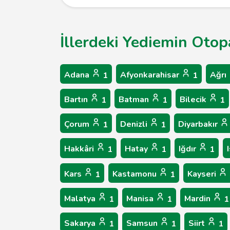
İllerdeki Yediemin Otop
Adana
Afyonkarahisar
Ağrı
1
1
Bartın
Batman
Bilecik
1
1
1
Çorum
Denizli
Diyarbakır
1
1
Hakkâri
Hatay
Iğdır
1
1
1
Kars
Kastamonu
Kayseri
1
1
Malatya
Manisa
Mardin
1
1
1
Sakarya
Samsun
Siirt
1
1
1