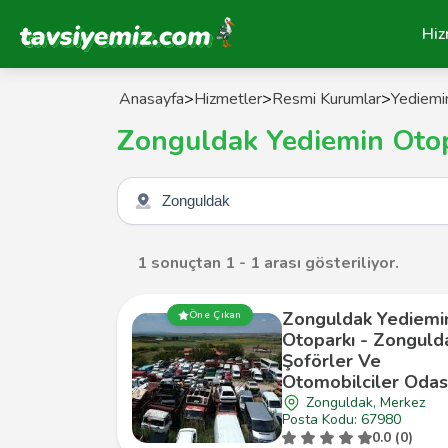
Tavsiyemiz Anasayfa
Hiz
Anasayfa
>
Hizmetler
>
Resmi Kurumlar
>
Yediemi
Zonguldak Yediemin Otop
Şehir seçin
1 sonuçtan 1 - 1 arası gösteriliyor.
Zonguldak Yediemi
Öne Çıkan
Otoparkı - Zonguld
Şoförler Ve
Otomobilciler Odas
Zonguldak, Merkez
Posta Kodu: 67980
0.0 (0)