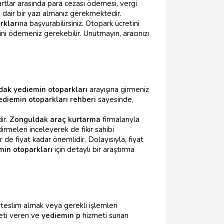
 şartlar arasında para cezası ödemesi, vergi
e dair bir yazı almanız gerekmektedir.
rkları
na başvurabilirsiniz. Otopark ücretini
ini ödemeniz gerekebilir. Unutmayın, aracınızı
ak yediemin otoparkları
arayışına girmeniz
ediemin otoparkları rehberi
sayesinde,
dir.
Zonguldak araç kurtarma
firmalarıyla
irmeleri inceleyerek de fikir sahibi
 de fiyat kadar önemlidir. Dolayısıyla, fiyat
in otoparkları
için detaylı bir araştırma
ı teslim almak veya gerekli işlemleri
ti veren ve
yediemin p
hizmeti sunan