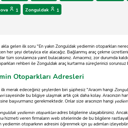
lova
Zonguldak
1
1
 akla gelen ilk soru "En yakın Zonguldak yediemin otoparkları nere
en her şeyi detaylıca ele alacağız. Bağlanmış araç çekme ücretleri
ar tüm sorularınıza yanıt bulacaksınız. Amacımız, zor durumda kaldığ
oparkları rehberi ile Zonguldak araç kurtarma süreçlerinizi sorunsuz b
min Otoparkları Adresleri
 ilk merak edeceğiniz şeylerden biri şüphesiz "Aracım hangi
Zongul
eri
sayesinde bu bilgiye ulaşmak artık çok daha kolay. Aracınızın han
ubesine başvurmanız gerekmektedir. Onlar size aracınızın hangi
yediem
nguldak yediemin otoparkları
adres bilgilerine ulaşabilirsiniz. Ancak
ma
hizmeti veren firmaların web sitelerinde de bu bilgilere rastlayabi
yediemin otoparkının adresini öğrenmek için şu adımları izleyebilirs