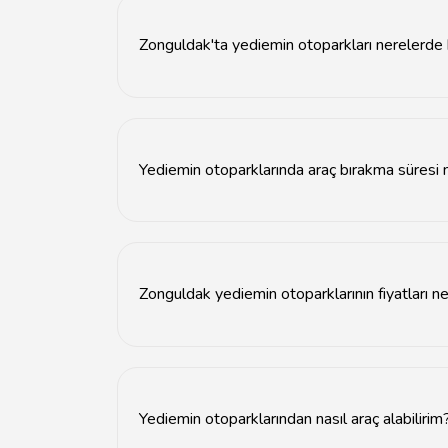
Zonguldak'ta yediemin otoparkları nerelerde
Zonguldak'ta yediemin otoparkları şehir merke
Yediemin otoparklarında araç bırakma süresi 
Yediemin otoparklarında araç bırakma süresi gene
Zonguldak yediemin otoparklarının fiyatları ne
Zonguldak yediemin otoparklarının fiyatları ara
Yediemin otoparklarından nasıl araç alabilirim