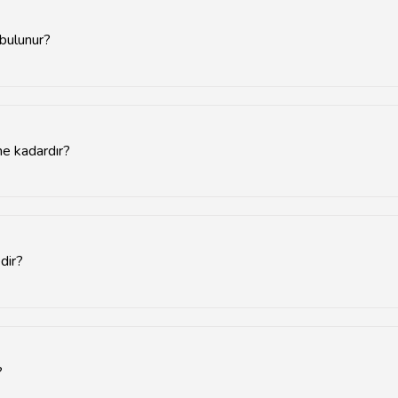
 bulunur?
zinde ve çevresindeki ana yollar üzerinde yer almaktadır.
ne kadardır?
llikle 30 gün ile sınırlıdır.
dir?
ç tipine ve kalış süresine göre değişiklik göstermektedir.
?