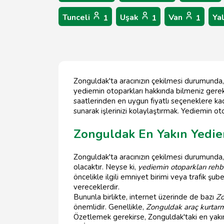
Tunceli
Uşak
Van
Ya
1
1
1
Zonguldak'ta aracınızın çekilmesi durumunda,
yediemin otoparkları hakkında bilmeniz gerek
saatlerinden en uygun fiyatlı seçeneklere kad
sunarak işlerinizi kolaylaştırmak. Yediemin ot
Zonguldak En Yakın Yedie
Zonguldak'ta aracınızın çekilmesi durumunda,
olacaktır. Neyse ki,
yediemin otoparkları rehb
öncelikle ilgili emniyet birimi veya trafik ş
vereceklerdir.
Bununla birlikte, internet üzerinde de bazı
Zo
önemlidir. Genellikle,
Zonguldak araç kurtar
Özetlemek gerekirse, Zonguldak'taki en yakın 