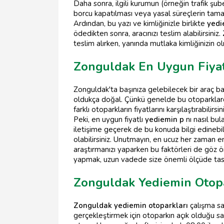
Daha sonra, ilgili kurumun (örneğin trafik şube
borcu kapatılması veya yasal süreçlerin tamaml
Ardından, bu yazı ve kimliğinizle birlikte
yedi
ödedikten sonra, aracınızı teslim alabilirsiniz.
teslim alırken, yanında mutlaka kimliğinizin o
Zonguldak En Uygun Fiyat
Zonguldak'ta başınıza gelebilecek bir araç 
oldukça doğal. Çünkü genelde bu otoparklarda
farklı otoparkların fiyatlarını karşılaştırabilirsini
Peki, en uygun fiyatlı
yediemin p
nı nasıl bul
iletişime geçerek de bu konuda bilgi edinebili
olabilirsiniz. Unutmayın, en ucuz her zaman en
araştırmanızı yaparken bu faktörleri de göz
yapmak, uzun vadede size önemli ölçüde tasa
Zonguldak Yediemin Otopa
Zonguldak yediemin otoparkları
çalışma saa
gerçekleştirmek için otoparkın açık olduğu saa