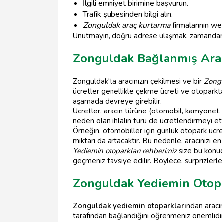
İlgili emniyet birimine başvurun.
Trafik şubesinden bilgi alın.
Zonguldak araç kurtarma
firmalarının web
Unutmayın, doğru adrese ulaşmak, zamandan ta
Zonguldak Bağlanmış Araç
Zonguldak'ta aracınızın çekilmesi ve bir
Zongu
ücretler genellikle çekme ücreti ve otoparkt
aşamada devreye girebilir.
Ücretler, aracın türüne (otomobil, kamyonet, 
neden olan ihlalin türü de ücretlendirmeyi etk
Örneğin, otomobiller için günlük otopark ücre
miktarı da artacaktır. Bu nedenle, aracınızı e
Yediemin otoparkları rehberimiz
size bu konuda
geçmeniz tavsiye edilir. Böylece, sürprizlerle
Zonguldak Yediemin Otopa
Zonguldak yediemin otoparkları
ndan aracın
tarafından bağlandığını öğrenmeniz önemlidir. 