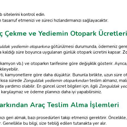
 sitelerini kontrol edin.
sarruf etmenizi ve süreci hızlandırmanızı sağlayacaktır.
 Çekme ve Yediemin Otopark Ücretler
ldak yediemin otoparkına
götürülmesi durumunda, ödemeniz gereke
a kaldığı süre boyunca uygulanan günlük otopark ücretini kapsar.
Zo
kamyon vb.) ve otoparkın tarifesine göre değişiklik gösterir. Ayrıca
ileyebilir.
ti, kamyonetlere göre daha düşüktür. Bununla birlikte, uzun süre oto
n kısa sürede
Zonguldak yediemin otoparkından
teslim almanız, mali
 yardımcı olabilir. En güncel ücret bilgileri için, ilgili
Zonguldak yedi
 karşılaşmaz ve ödeme planınızı daha iyi yapabilirsiniz.
rkından Araç Teslim Alma İşlemleri
ızı geri almak, bazı prosedürleri takip etmenizi gerektirir. Öncelikl
Genellikle bu bilgi, size tebliğ edilen tutanakta yer alır.