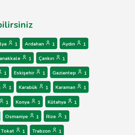
lirsiniz
lya
Ardahan
Aydın
1
1
1
anakkale
Çankırı
1
1
Eskişehir
Gaziantep
1
1
1
ş
Karabük
Karaman
1
1
1
Konya
Kütahya
1
1
1
Osmaniye
Rize
1
1
Tokat
Trabzon
1
1