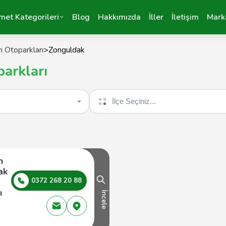
met Kategorileri
Blog
Hakkımızda
İller
İletişim
Mark
n Otoparkları
>
Zonguldak
arkları
İlçe seçin
n
ak
0372 268 20 88
ı
İncele